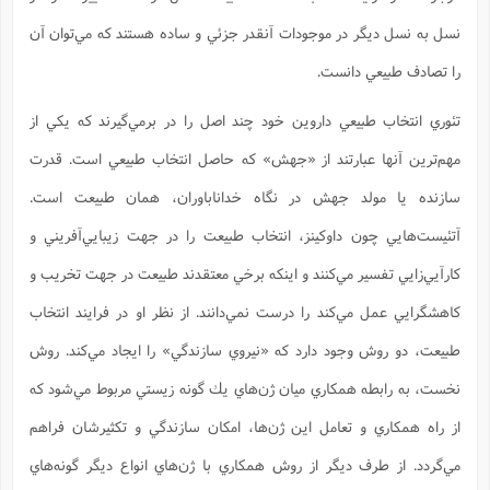
نسل به نسل ديگر در موجودات آنقدر جزئي و ساده هستند كه مي‌توان آن
را تصادف طبيعي دانست.
تئوري انتخاب طبيعي داروين خود چند اصل را در برمي‌گيرند كه يكي از
مهم‌ترين آنها عبارتند از «جهش» كه حاصل انتخاب طبيعي است. قدرت
سازنده يا مولد جهش در نگاه خداناباوران، همان طبيعت است.
آتئيست‌هايي چون داوكينز، انتخاب طبيعت را در جهت زيبايي‌آفريني و
كارآيي‌زايي تفسير مي‌كنند و اينكه برخي معتقدند طبيعت در جهت تخريب و
كاهشگرايي عمل مي‌كند را درست نمي‌دانند. از نظر او در فرايند انتخاب
طبيعت، دو روش وجود دارد كه «نيروي سازندگي» را ايجاد مي‌كند. روش
نخست، به رابطه همكاري ميان ژن‌هاي يك گونه زيستي مربوط مي‌شود كه
از راه همكاري و تعامل اين ژن‌ها، امكان سازندگي و تكثيرشان فراهم
مي‌گردد. از طرف ديگر از روش همكاري با ژن‌هاي انواع ديگر گونه‌هاي