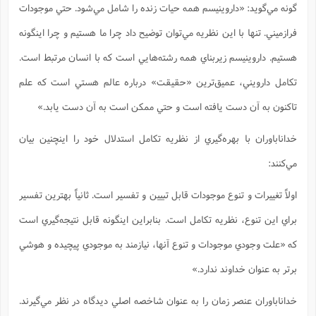
گونه مي‌گويد: «داروينيسم همه حيات زنده را شامل مي‌شود. حتي موجودات
ا
ش
و
ف
فرازميني. تنها با اين نظريه مي‌توان توضيح داد چرا ما هستيم و چرا اينگونه
(
ذ
ن
م
م
هستيم. داروينيسم زيربناي همه رشته‌هايي است كه با انسان مرتبط است.
غ
م
م
(
تكامل دارويني، عميق‌ترين «حقيقت» درباره عالم هستي است كه علم
ش
ب
تاكنون به آن دست يافته است و حتي ممكن است به آن دست يابد.»
ه
(
و
خداناباوران با بهره‌گيري از نظريه تكامل استدلال خود را اينچنين بيان
ن
ا
ف
ح
مي‌كنند:
م
(
م
اولاً تغييرات و تنوع موجودات قابل تبيين و تفسير است. ثانياً بهترين تفسير
ن
ش
(
براي اين تنوع، نظريه تكامل است. بنابراين اينگونه قابل نتيجه‌گيري است
د
س
ف
كه «علت وجودي موجودات و تنوع آنها، نيازمند به موجودي پيچيده و هوشي
ف
م
برتر به عنوان خداوند ندارد.»
ش
م
خداناباوران عنصر زمان را به عنوان شاخصه اصلي ديدگاه در نظر مي‌گيرند.