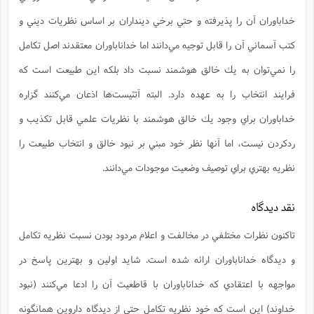
خداباوران آن را پذيرفته و حتي برخي دينداران بر اساس نظريات ديني و
كتب آسماني آن را قابل توجيه مي‌دانند اما خداناباوران معتقدند اصل تكامل
را نمي‌توان به يك خالق هوشمند نسبت داد بلكه اين طبيعت است كه
فرايند انتخاب را به عهده دارد. البته آتئيست‌ها اذعان مي‌كنند گزاره
خداباوران براي وجود يك خالق هوشمند با نظريات علمي قابل تكذيب و
ردكردن نيست، اما آنها نظر خود مبني بر نبود خالق و انتخاب طبيعت را
نظريه بهتري براي توصيف وضعيت موجودات مي‌دانند.
نقد ديدگاه
تاكنون نظرات مختلفي در مخالفت و اعلام مردود بودن نسبت نظريه تكامل
و ديدگاه خداناباوران ارائه شده است. شايد اولين و بهترين پاسخ در
مواجهه با اعتقادي كه خداناباوران با قاطعيت آن را ادعا مي‌كنند (نبود
خداوند) اين است كه خود نظريه تكامل حتي از ديدگاه داروين همانگونه