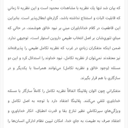
كه بيان شد تنها يك نظريه با مشاهدات محدود است و اين نظريه تا زماني
كه قابليت اثبات و استنتاج نداشته باشد، گزاره‌اي ابطال‌پذير است. بنابراين
اين قاطعيت در كلام خداناباوران مبني بر نبود خالق هوشمند، در حالي كه
مبناي تئوري‌شان بر اصل انتخاب طبيعي داروين استوار است، توجيهي ندارد.
ضمن اينكه متفكران زيادي در غرب كه نظريه تكامل طبيعي را پذيرفته‌اند
نيز معتقدند نمي‌توان از نظريه تكامل، نبود خداوند را استدلال كرد و اين دو
مسئله (وجود خالق و نظريه تكامل) مي‌توانند همراستا با يكديگر و در
سازگاري با هم قرار بگيرند.
متفكراني چون الوان پلاتينگا اتفاقاً نظريه تكامل را كاملاً سازگار با مسئله
خداباوري تلقي مي‌كنند. پلاتينگا اعتقاد دارد با توجه به اصل تكامل و
ويژگي‌هاي سيرتكاملي نظير تنازع بقا و قدرت انطباق، انكار خداباوري و
اعتقاد صرف به طبيعت به جاي خدا، امكان تبيين نظام اداركي انسان‌ها را