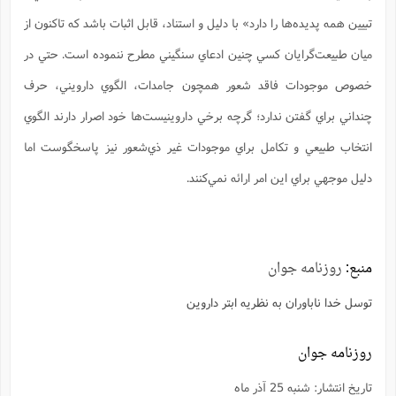
تبيين همه پديده‌ها را دارد» با دليل و استناد، قابل اثبات باشد كه تاكنون از
ميان طبيعت‌گرايان كسي چنين ادعاي سنگيني مطرح ننموده است. حتي در
خصوص موجودات فاقد شعور همچون جامدات، الگوي دارويني، حرف
چنداني براي گفتن ندارد؛ گرچه برخي داروينيست‌ها خود اصرار دارند الگوي
انتخاب طبيعي و تكامل براي موجودات غير ذي‌شعور نيز پاسخگوست اما
دليل موجهي براي اين امر ارائه نمي‌كنند.
منبع:
روزنامه جوان
توسل خدا ناباوران به نظريه ابتر داروين
روزنامه جوان
تاريخ انتشار: شنبه 25 آذر ماه