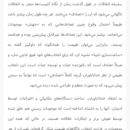
سلسله اتفاقات در طول گذشت زمان از نگاه آتئيست‌ها منجر به اتفاقات
ناگهاني مي‌شود كه آن را «تصادف» مي‌نامند. هر چه طول زمان بيشتر باشد
طبيعتاً احتمال وقوع چنين تصادف‌هايي كه به «جهش» موجودات
مي‌انجامد، بيشتر مي‌شود. اين تصادف‌ها غيرقابل پيش‌بيني بوده و هدفمند
نيستند، بنابراين مي‌توان طبيعت را همانگونه كه داوكينز گفته به
«ساعت‌سازي نابينا» تشبيه كرد كه براي انتخاب‌هاي خود هيچ غايتي ندارد و
صرفاً تصادف است كه رقم‌زننده حيات و توسعه حيات است. اين انتخاب
طبيعي از نظر خداناباوران گرچه كاملاً «تصادفي» است اما نهايتاً به سمتي
پيش مي‌رود كه به صورت منظم و طراحي ‌شده ديده مي‌شود.
به اعتقاد خداناباوران، ساخت دستگاه‌هاي مكانيكي و اختراعات توسط
آدميان، آنها را به اشتباه انداخته است كه موجودات زيستي هم خلق شده
توسط هوش برتر و ابتكارات خلاقانه هستند. در حالي كه همه اين
موجودات در فرايند انتخاب ناآگاهانه طبيعت شكل گرفته‌اند. تغييرات از هر