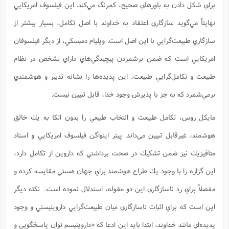
براي شكل دادن به باورهاي صحيح، كمرنگ مي‌كند. اين فيلسوف امريكايي
نهايتاً مي‌گويد سازگاري اعتقاد به خداوند با اصل تكامل، بسيار بيشتر از
سازگاري طبيعت‌گرايي با اين اصل است. ويليام دمبسكي، از ديگر فيلسوفان
امريكايي است كه ضمن برشمردن پيچيدگي‌هاي داراي تشخص در نظام
طبيعت و تكامل‌گرايي طبيعت، اين پديده‌ها را نشانه تدبير و هوشمندي
برمي‌شمرد كه به جز با پذيرش وجود خدا، قابل تبيين نيست.
مايكل روس، تكامل طبيعت و انتخاب طبيعي را بدون اتكا به يك خالق
هوشمند، غيرقابل تبيين مي‌داند. پيتر اينواگن فيلسوف امريكايي و استاد
متافيزيك نيز ضمن تشكيك در صحت برداشتي كه داروين از تكامل دارد،
اين گزاره را با وجود يك طراح هوشمند براي جهان هستي مقايسه كرده و
مفصلاً براي رد ناسازگاري اين دو مقوله، استدلال نموده است. نكته ديگر
اين است كه براي اثبات ناسازگاري ميان طبيعت‌گرايي داروينيستي و وجود
پديده‌اي مانند خداوند، ابتدا بايد اين ادعا كه «داروينيسم توان پاسخگويي و