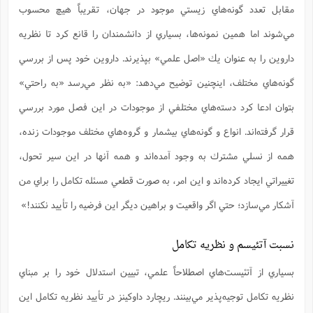
ت
ا
مقابل تعدد گونه‌هاي زيستي موجود در جهان، تقريباً هيچ محسوب
ا
ف
ح
ت
ت
س
ن
ج
مي‌شوند اما همين نمونه‌ها، بسياري از دانشمندان را قانع كرد تا نظريه
ذ
ق
ش
م
و
م
م
س
م
داروين را به عنوان يك «اصل علمي» بپذيرند. داروين خود پس از بررسي
ج
(
ا
و
ج
گونه‌هاي مختلف، اينچنين توضيح مي‌دهد: «به نظر مي‌رسد «به راحتي»
ش
ح
چ
م
ع
س
ف
خ
(
بتوان ادعا كرد دسته‌هاي مختلفي از موجودات در اين فصل مورد بررسي
ا
ف
ن
ن
ت
م
قرار گرفته‌اند. انواع و گونه‌هاي بيشمار و گروه‌هاي مختلف موجودات زنده،
ذ
م
ت
م
همه از نسلي مشترك به وجود آمده‌اند و همه آنها در اين سير تحول،
م
ک
ا
ش
(
تغييراتي ايجاد كرده‌اند و اين امر، به صورت قطعي مسئله تكامل را براي من
ه
ش
پ
ع
ا
چ
و
آشكار مي‌سازد؛ حتي اگر واقعيت و براهين ديگر اين فرضيه را تأييد نكنند!»
ا
و
ع
ش
پ
(
ف
ذ
ف
نسبت آتئيسم و نظريه تكامل
ن
م
ز
ن
ت
ا
(
م
بسياري از آتئيست‌هاي اصطلاحاً علمي، تبيين استدلال خود را بر مبناي
ت
ح
م
ا
ع
نظريه تكامل توجيه‌پذير مي‌بينند. ريچارد داوكينز در تأييد نظريه تكامل اين
(
ع
ش