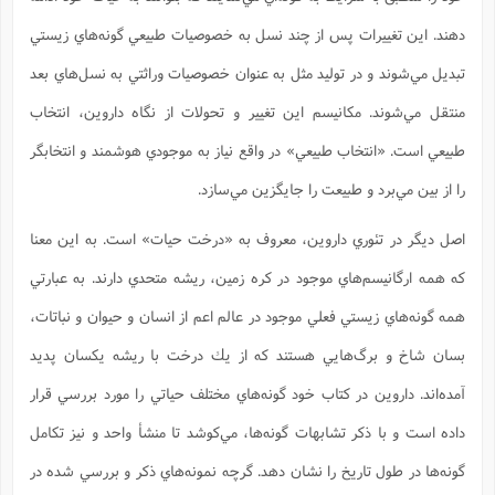
س
م
ع
ف
ق
م
(
ه
ع
ع
ش
ز
م
دهند. اين تغييرات پس از چند نسل به خصوصيات طبيعي گونه‌هاي زيستي
ر
ش
پ
ا
ا
ا
ق
ح
ف
ت
گ
ع
ق
د
پ
ف
تبديل مي‌شوند و در توليد مثل به عنوان خصوصيات وراثتي به نسل‌هاي بعد
خ
(
ذ
ب
ت
ا
ش
م
ح
ع
ش
م
ع
منتقل مي‌شوند. مكانيسم اين تغيير و تحولات از نگاه داروين، انتخاب
س
2
م
ا
ا
خ
ت
خ
آ
م
ف
ق
ح
طبيعي است. «انتخاب طبيعي» در واقع نياز به موجودي هوشمند و انتخابگر
پ
ص
پ
د
ن
و
(
آ
ه
ع
م
ش
ت
ت
را از بين مي‌برد و طبيعت را جايگزين مي‌سازد.
د
پ
ج
ا
2
ا
ت
ی
گ
ش
ف
ا
(
اصل ديگر در تئوري داروين، معروف به «درخت حيات» است. به اين معنا
ذ
ب
ش
م
ح
م
ا
ا
م
ا
م
كه همه ارگانيسم‌هاي موجود در كره زمين، ريشه متحدي دارند. به عبارتي
ب
ا
ش
و
(
ف
م
ش
همه گونه‌هاي زيستي فعلي موجود در عالم اعم از انسان و حيوان و نباتات،
ف
ن
م
پ
ع
و
ا
ت
ف
بسان شاخ و برگ‌هايي هستند كه از يك درخت با ريشه يكسان پديد
ه
ع
ا
(
ف
ت
ت
ق
ن
ح
آمده‌اند. داروين در كتاب خود گونه‌هاي مختلف حياتي را مورد بررسي قرار
ذ
غ
ش
م
ب
پ
ت
م
(
د
م
داده است و با ذكر تشابهات گونه‌ها، مي‌كوشد تا منشأ واحد و نيز تكامل
ه
ا
ت
ف
ح
س
آ
و
ر
ش
گونه‌ها در طول تاريخ را نشان دهد. گرچه نمونه‌هاي ذكر و بررسي شده در
ن
ع
ف
ع
م
د