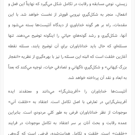
زيستي، نوعي مسابقه و رقابت در تكامل شكل مي‌گيرد كه نهايتاً اين فعل و
انفعال، منجر به شكل‌گيري نيرويي قوي‌تر از نخست خواهد شد. با اين
مقدمات، راه بر هر گونه خداباوري از ديدگاه آتئيست‌ها بسته مي‌شود و
آنها، شكل‌گيري و رشد گونه‌هاي حياتي را اينگونه توضيح مي‌دهند. تنها
مسئله‌اي كه حال بايد خداناباوران براي آن توضيح يابند، مسئله نقطه
آغازين خلقت است كه البته اين مسئله را نيز با بهره‌گيري از نظريه «انفجار
بزرگ كيهاني» و شكل‌گيري ناگهاني و تصادفي حيات، توجيه مي‌كنند كه بعداً
به ابعاد و نقد آن پرداخته خواهد شد.
آتئيست‌ها خداباوران را «آفرينش‌گرا» مي‌دانند و معتقدند ايده
آفرينش‌گرايي در تعارض با اصل تكامل است. اعتقاد به «خلقت آني»
موجودات از نظر خداناباوران فرض به طور كلي مردودي است. بنابراين
عمده رقابت و بحث آنان بر سر اعتقاد به تكامل موجودات در فرايند
«خلقت» است. خلقت و تكامل هدايت‌شده، فرضي است كه گروهي