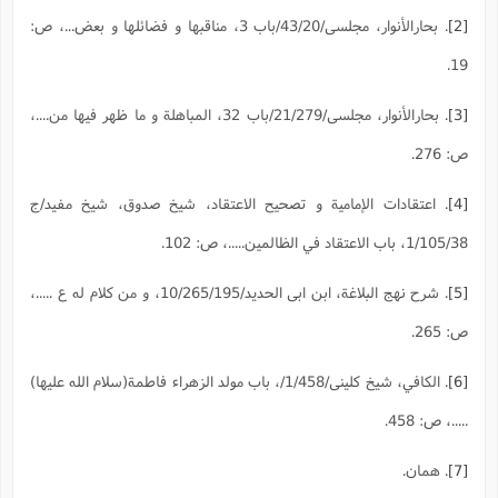
[2]
. بحارالأنوار، مجلسی/43/20/باب 3، مناقبها و فضائلها و بعض...، ص:
19.
[3]
. بحارالأنوار، مجلسی/21/279/باب 32، المباهلة و ما ظهر فيها من....،
ص: 276.
[4]
. اعتقادات الإمامية و تصحيح الاعتقاد، شیخ صدوق، شیخ مفید/ج
1/105/38، باب الاعتقاد في الظالمين.....، ص: 102.
[5]
. شرح نهج البلاغة، ابن ابی الحدید/10/265/195، و من كلام له ع .....،
ص: 265.
[6]
. الكافي، شیخ کلینی/1/458/، باب مولد الزهراء فاطمة(سلام الله علیها)
.....، ص: 458.
[7]
. همان.