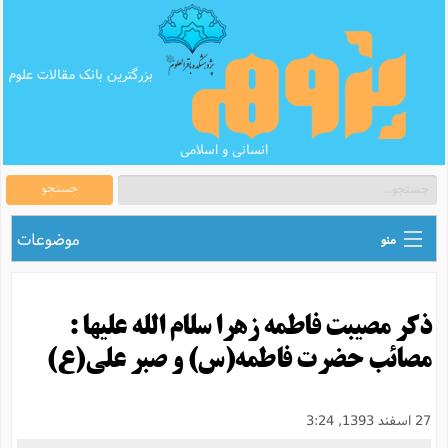
بزرگترین بانک مقالات علوم
انسانی و اسلامی
جستجو
موضوعات
منو
ق
اطلاع رسانی های علمی
ا
ذكر مصیبت فاطمه زهرا سلام الله علیها :
ق
بانک محتوای تبلیغ
ر
مصائب حضرت فاطمه(س) و صبر علی(ع)
ه
ب
ق
بانک مقالات
ع
م
ت
ب
ق
م
پرسش و پاسخ
27 اسفند 1393, 3:24
م
ک
ق
م