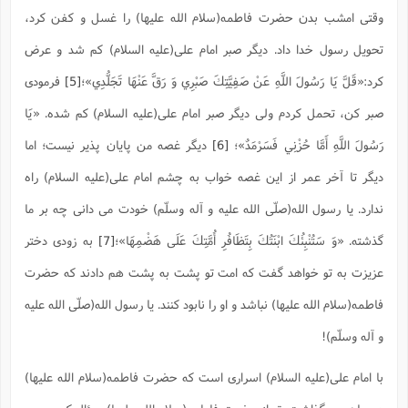
ت
ا
ا
وقتی امشب بدن حضرت فاطمه(سلام الله علیها) را غسل و کفن کرد،
ف
ح
ت
ت
س
ن
ج
تحویل رسول خدا داد. دیگر صبر امام علی(علیه السلام) کم شد و عرض
ذ
ق
ش
م
و
م
م
س
م
ج
کرد:
«قَلَّ يَا رَسُولَ اللَّهِ عَنْ صَفِيَّتِكَ صَبْرِي وَ رَقَّ عَنْهَا تَجَلُّدِي»
؛
[5]
فرمودی
(
ا
و
ج
ش
صبر کن، تحمل کردم ولی دیگر صبر امام علی(علیه السلام) کم شده.
«يَا
ح
چ
م
ع
س
ف
خ
(
رَسُولَ اللَّهِ أَمَّا حُزْنِي فَسَرْمَدٌ»
؛
[6]
دیگر غصه من پایان پذیر نیست؛ اما
ا
ف
ن
ن
ت
م
دیگر تا آخر عمر از این غصه خواب به چشم امام علی(علیه السلام) راه
ذ
م
ت
م
م
ک
ندارد. یا رسول الله(صلّی الله علیه و آله وسلّم) خودت می دانی چه بر ما
ا
ش
(
ه
ش
گذشته
.
«وَ سَتُنْبِئُكَ ابْنَتُكَ بِتَظَافُرِ أُمَّتِكَ عَلَى هَضْمِهَا»
؛
[7]
به زودی دختر
پ
ع
ا
چ
و
عزیزت به تو خواهد گفت که امت تو پشت به پشت هم دادند که حضرت
ا
و
ع
ش
پ
(
ف
فاطمه(سلام الله علیها) نباشد و او را نابود کنند. یا رسول الله(صلّی الله علیه
ذ
ف
ن
م
ز
ن
و آله وسلّم)!
ت
ا
(
م
ت
ح
م
با امام علی(علیه السلام) اسراری است که حضرت فاطمه(سلام الله علیها)
ا
ع
(
ع
ش