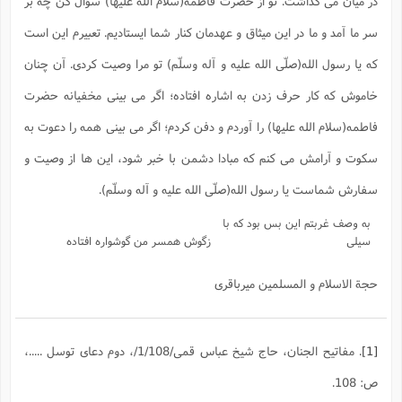
در میان می گذاشت. تو از حضرت فاطمه(سلام الله علیها) سؤال کن چه بر
ا
ش
و
سر ما آمد و ما در این میثاق و عهدمان کنار شما ایستادیم. تعبیرم این است
ف
(
ذ
ن
که یا رسول الله(صلّی الله علیه و آله وسلّم) تو مرا وصیت کردی. آن چنان
م
م
غ
م
م
خاموش که کار حرف زدن به اشاره افتاده؛ اگر می بینی مخفیانه حضرت
(
ش
فاطمه(سلام الله علیها) را آوردم و دفن کردم؛ اگر می بینی همه را دعوت به
ب
ه
(
سکوت و آرامش می کنم که مبادا دشمن با خبر شود، این ها از وصیت و
و
ن
ا
سفارش شماست یا رسول الله(صلّی الله علیه و آله وسلّم).
ف
ح
م
(
به وصف غربتم این بس بود که با
م
سیلی
زگوش همسر من گوشواره افتاده
ن
ش
(
حجة الاسلام و المسلمین میرباقری
د
س
ف
ف
م
ش
م
[1]
. مفاتيح الجنان، حاج شيخ عباس قمى/1/108/، دوم دعاى توسل .....،
ص: 108.