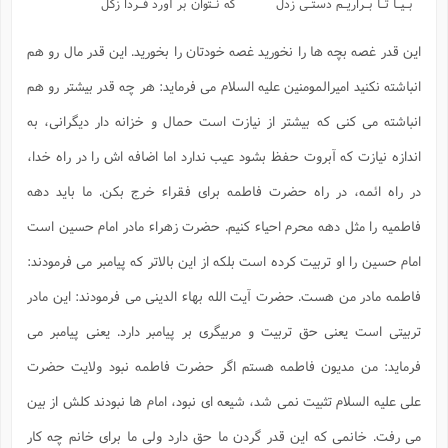
بـیـا تـا بـراریـم دستـی زدل
که نـتوان بر آورد فـردا زگل
این قدر غصه بچه ها را نخورید غصه خودتان را بخورید. این قدر مال رو هم
انباشته نکنید امیرالمومنین علیه السلام می فرماید: هر چه قدر بیشتر رو هم
انباشته می کنی که بیشتر از نیازت است حمال و خزانه دار دیگرانی، به
اندازه نیازت که آبروت حفظ بشود عیب ندارد اما اضافه اش را در راه خدا،
در راه ائمه، در راه حضرت فاطمه برای فقراء خرج بکن. ما باید دهه
فاطمیه را مثل دهه محرم احیاء کنیم. حضرت زهراء مادر امام حسین است
امام حسین را او تربیت کرده است بلکه از این بالاتر که پیامبر می فرمودند:
فاطمه مادر من هست. حضرت آیت الله بهاء الدینی می فرمودند: این مادر
تربیتی است یعنی حق تربیت و مربیگری بر پیامبر دارد. یعنی پیامبر می
فرماید: من مدیون فاطمه هستم اگر حضرت فاطمه نبود ولایت حضرت
علی علیه السلام تثبیت نمی شد، شیعه ای نبود، امام ها نبودند کلش از بین
می رفت. خانمی که این قدر گردن ما حق دارد ولی ما برای خانم چه کار