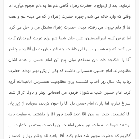
فرماید: بعد از ازدواج با حضرت زهراء گاهی غم ها به دلم هجوم میآورد اما
وقتی که وارد خانه می شدم چهره حضرت زهراء را که می دیدم غم و غصه
ها از دلم بیرون می رفت، دیدن حضرت زهراء مشکل من را حل می کرد.
اما عرض کنیم امیرالمومنین، علی جان شما هم برای غربت فرزندتان گریه
می کنید که چه همسر بی وفایی داشت. چه قدر نیش به دل آقا زد و چقدر
آقا را شکنجه داد. من معتقدم میان پنج تن امام حسن از همه اشان
مظلومترند. امام حسین همسرانی داشت که یکی از یکی بهتر بودند. حضرت
رباب یک سال زیر آفتاب نشست برای مظلومیت همسرش اباعبدالله گریه
کرد. امام حسین شب عاشوراء فرمود من اصحابی بهتر و باوفا تر از شما
سراغ ندارم، اما یاران امام حسن دل آقا را خون کردند، سجاده از زیر پای
آقا کشیدند، خنجر به بدن آقا زدند قصد ترور آقا را داشتند. به معاویه نامه
نوشتند هروقت به ما دستور بدهی امام حسن را دست بسته در اختیارت می
گذاریم که حضرت مجبور شد صلح بکند. آقا اباعبدالله چقدر زوار و خدمه و