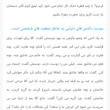
کردیم؟ با چند قطره اشک کار تمام نمی شود باید تبلیغ کنیم الآن دستمان
باز است کاری برای حضرت زهراء بکنیم.
دوست داشتن های دنیایی به خاطر منفعت های شخصی است.
به یک آدمی که وضع مالیش بد نبود دوستش گفت: آقا برای خودت، برای
قیامتت کاری بکن این قدر همه هستی ات را فدای بچه هایت نکن، بچه
هایت در قبر می گذارنت و می روند. گفت: نه خانم من عاشق منه، بچه
های من عاشق منند، خیلی من را دوست دارند. دوستش گفت: اشتباه می
کنی. گفت: نه واقعا عاشق منند. اتفاقا این آقا سکته کرد دکتر جوابش کرد
حالش بد شد رو به قبله شد وقتی خبردار شدند که این آقا مردنی است
خانمش و بچه هایش دورش نشستند شروع کردند به گریه کردن، به
خانمش گفت: چرا گریه می کنی؟ گفت: حاج آقا بعد از شما من بی
سرپست می شوم کی خرجی ما را بدهد؟ کی مشکلات ما را حل بکند؟ کی