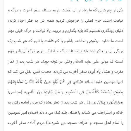
س
م
ع
ف
ق
م
(
ه
ع
ع
ش
ز
م
یکی از چیزهایی که ما زیاد از آن غفلت داریم مسئله سفر آخرت و مرگ و
ر
ش
پ
ا
ا
ا
ق
ح
ف
ت
گ
ع
ق
د
پ
ف
قیامت است. جای اصلی را فراموش کردیم همه اش به فکر احیاء کردن
خ
(
ذ
ب
ت
ا
ش
م
ح
ع
ش
م
ع
س
دنیای زودگذری هستیم که باید بگذاریم و برویم. یاد قیامت و مرگ خیلی مهم
2
م
ا
ا
خ
ت
خ
آ
م
ف
ق
ح
است ما شاید موضوعی نداشته باشیم یا کم داشته باشیم که هر شب یک
پ
ص
پ
د
ن
و
(
آ
ه
ع
م
ش
ت
ت
بزرگی آن را تذکرداده باشد. مسئله مرگ و آمادگی برای مرگ آن قدر مهم
د
پ
ج
ا
2
ا
ت
ی
گ
ش
ف
ا
(
است که مولی علی علیه السلام وقتی در کوفه بودند هر شب بعد از نماز
ذ
ب
ش
م
ح
م
مغرب و عشاء یاد آوری سفر آخرت می کردند. محدث قمی نقل می کند که
ا
ا
م
ا
م
ب
ا
ش
و
(
ف
امیرالمومنین علیه السلام
«يُنَادِي فِي كُلِّ لَيْلَةٍ حِينَ يَأْخُذُ النَّاسُ مَضَاجِعَهُمْ
م
ش
ف
ن
م
پ
ع
و
ا
ت
بِصَوْتٍ يَسْمَعُهُ كَافَّةُ مَنْ فِي الْمَسْجِدِ وَ مَنْ جَاوَرَهُ مِنَ النَّاسِ» (مجلسی/
ف
ه
ع
ا
(
ف
ت
ت
ق
ن
بحارالأنوار/ ج70/ ص:1) .
هر شب بعد از نماز عشاء که مردم آماده رفتن به
ح
ذ
غ
ش
م
ب
پ
ت
م
(
خانه و استراحت می شدند با صدای بلند نداء می دادند (صدای امیرالمومنین
د
م
ه
ا
ت
ف
ح
را تمام اهل مسجد و اطراف مسجد می شنیدند.) مردم آماده سفر آخرت
س
آ
و
ر
ش
ن
ع
ف
ع
م
د