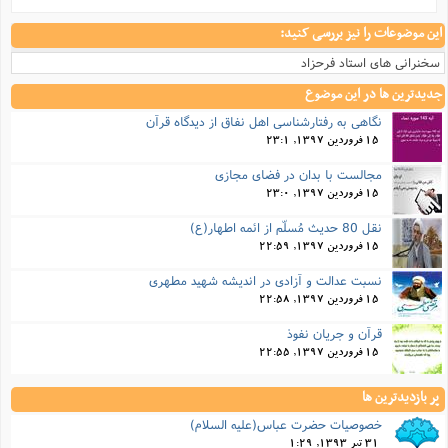
این موضوعات را نیز بررسی کنید:
سخنرانی های استاد فرحزاد
جدیدترین ها در این موضوع
نگاهی به رفتارشناسی اهل نفاق از دیدگاه قرآن
15 فروردین 1397, 23:1
مجالست با بدان در فضای مجازی
15 فروردین 1397, 23:0
نقل 80 حدیث مُسلّم از ائمه اطهار(ع)
15 فروردین 1397, 22:59
نسبت عدالت و آزادی در انديشه شهيد مطهری
15 فروردین 1397, 22:58
قرآن و جریان نفوذ
15 فروردین 1397, 22:55
پر بازدیدترین ها
خصوصيات حضرت عباس(عليه السلام)
31 تیر 1393, 1:29