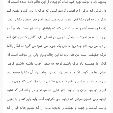
ت
بشوید زاد و توشه تهیه کنید ندای کوچیدن از این عالم داده شده است. ای
ا
ا
ف
ح
ت
ت
س
ن
دل غافل که مرگ را فراموش کردیم کسی که مرگ را باور کند و یقین کند
ج
ذ
ق
ش
م
و
م
دیگر دل به این دنیا نمی بندد، سرد می شود. این قدر جوش دنیا را نمی
م
س
م
ج
(
ا
و
زند، این همه گناه و معصیت نمی کند که پایانش چاله قبر است. یاد مرگ و
ج
ش
ح
چ
م
ع
س
ف
خ
توجه به سفر آخرت سازندگی عجیبی در انسان دارد. گاهی که نزدیکان آدم
(
ا
ف
ن
از دنیا می رود آدم چند روز حالش یک جوری می شود می گوید نه انگار واقعا
ن
ت
م
ذ
م
ت
مرگ حقیقت است من هم باید به این چاله بروم. ولی این موقت است ای
م
م
ک
ا
ش
(
کاش ما همیشه یاد مرگ باشیم توجه به سفر آخرت داشته باشیم. گاهی
ه
ش
پ
ع
ا
چ
بعضی ها می گویند اگر ما قیامت را، ائمه را، پیامبر را، آن دنیا را ببینیم باور
و
ا
و
ع
ش
می کنیم بنده پاسخ می دهم که دیدن مشکل ما را حل نمی کند چون چاله
پ
(
ف
ذ
ف
ن
قبر را دیدیم، مردن را دیدیم، آدم هایی که مردند و در چاله قبر گذاشتیم
م
ز
ن
ت
ا
(
م
دیدیم ولی همین مردنی که دیدیم باور نکردیم. قلب باید باور کند و به یقین
ت
ح
م
ا
ع
برسد. قیامت و جهنم و بهشت را ندیدیم مردن را که دیدیم چاله قبر را که
(
ع
ش