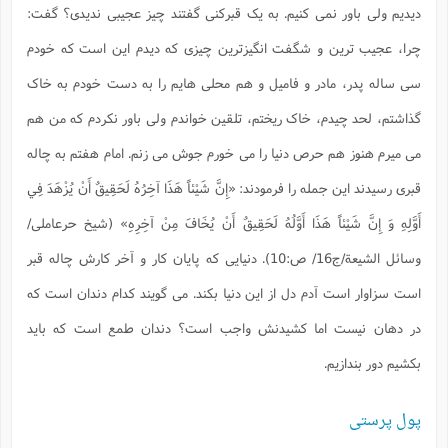
دیدیم ولی باور نمی کنیم. به یک قبرکنی گفتند چیز عجیبی ندیدی؟ گفت:
ا
ش
و
ف
چرا، عجیب ترین و شگفت انگیزترین چیزی که دیدم این است که خودم
(
ذ
ن
م
م
سی ساله پدر، مادر و فامیل و هم محلی هایم را به دست خودم به خاک
غ
م
م
(
گذاشتم، لحد چیدم، خاک ریختم، تلقین خواندم ولی باور نکردم که من هم
ش
ب
می میرم هنوز هم حرص دنیا را می خورم جوش می زنم. امام هفتم به چاله
ه
(
و
قبری رسیدند این جمله را فرمودند:
«إِنَّ شَيْئاً هَذَا آخِرُهُ لَحَقِيقٌ أَنْ يُزْهَدَ فِي
ن
ا
أَوَّلِهِ وَ إِنَّ شَيْئاً هَذَا أَوَّلُهُ لَحَقِيقٌ أَنْ يُخَافَ مِنْ آخِرِهِ»
(شیخ حرعاملی/
ف
ح
م
(
وسائل الشيعة/ج16/ ص:10). دنیایی که پایان کار و آخر کارش چاله قبر
م
ن
است سزاوار است آدم دل از این دنیا بکند. می گویند کدام دندان است که
ش
(
د
در دهان نیست اما کشیدنش واجب است؟ دندان طمع است که باید
س
ف
ف
بکشیم دور بندازیم.
م
ش
م
پول پرستی