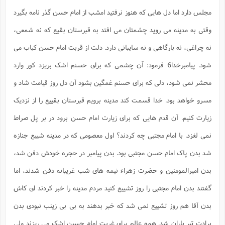
مجلس دارد اما دل هایی که هنوز نرفتید امشب از امام حسن گذر نامه بگیرد
وقتی به مدینه می روید چشمتان می افتد به قبرستان بقیع که نه شمعی،
نه چراغی، نه بارگاهی و نه سایبانی دارد. دلت از قربت امام حسن کباب می
شود. پیامبرخدا6 فرمود: آن چشمی که برای حسنم اشک بریزد کور وارد
محشر نمی شود، دلی که برای حسنم غمگین بشود آن دل روز قیامت شاد و
مسرو خواهد بود. خدا قسمت کند مدینه برویم قبرستان بقییع را از نزدیک
زیارت کنیم. آن قدم هایی که برای زیارت امام حسن برود در بر پل صراط
نمی لغزد. با امام مجتبی چه کردند؟ اول معصومی که در مدینه شییع جنازه
شد بدن پاک امام حسن مجتبی بود. بدن پیامبر در حجره خودش دفن شد،
بدن امیرالمومنین و حضرت زهراء نیمه های شب غریبانه دفن شدند، اما
گفتند بدن امام مجتبی را روز تشییع کنید مردم مدینه را خبر کردند ای کاش
بدن آقا هم روز تشییع نمی شد که خبر بدهند به بی بی زینب نبودی بدن
برادت تیر باران شد. همه عالم برای غربت امام حسین اشک می ریزند ولی