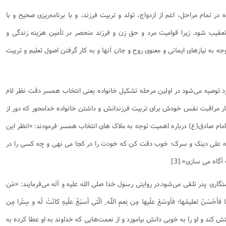
ر تمام مراحل، اعم از ازدواج، تولد و تربیت فرزند، و با برنامه‌ریزى صحیح و با
یب شود. زیرا قوامیت مرد و حق زن و فرزند منحصر در تأمین هزینه زندگى و
جه به نیازهای ایمانی و معنوی روح و جان آنها و به کار گرفتن اصول تعلیم و تربیت
رد توصیه می‌شود در اولین مرحله تشکیل خانواده یعنی انتخاب همسر دقت نظر لام
کنار مراقبت نفس خودش برای تربیت فرزندانش و داشتن خانواده خدامحور که دور از
مام صادق(ع) درباره اهمیت توجه به ملاک های انتخاب همسر فرمودند: «انظر این
 علی دینک و سرک؛ خوب دقت کن که خودت را در کجا می نهی و چه کسی را در
گاه می سازی».[3]
ی پدر تلقی می‌شود.در روایتی رسول خدا صلی الله علیه و آله می‌فرمایند‌‌: «مَن
ا فأحْسَنَ تعلیمَها؛ فأوسَعَ علَیها مِن نِعمِ اللّه ِ الّتی أسبَغَ علَیهِ کانَتْ لَه و سِتْرا مِن
تش کند و او را به خوبى دانش بیاموزد و از نعمت‌هایى که خداوند به او عطا کرده به