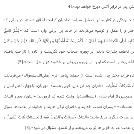
 پدر در برابر آتش دوزخ خواهد بود».[4]
د خانوادگی در کنار سایر خصایل سرآمد صاحبان کرامت اخلاق هستند در زمانی که
 و را عمل و توصیه می‌کردند. از خالد بن برقی وارد است که: «بُشِّرَ النَّبِيُّ
 فَرَأَى الْكَرَاهَةَ فِيهِمْ فَقَالَ مَا لَكُمْ رَيْحَانَةٌ أَشَمُّهَا وَ رِزْقُهَا عَلَى اللَّهِ عَزَّ وَ جَلَّ وَ كَانَ
دخترش فاطمه بشارت دادند؛ در چهره اصحاب خود نگریست و آنان را ناراحت یافت،
 ریحانی است که او را می‌بویم و روزیش بر خداوند عزّ و جلّ است».[5]
فرزند دختر بیان شده است. از جمله: پیامبر اکرم (صلی‌الله‌علیه‌و‌آله) می‌فرمایند:
اتٌ مُونِسَاتٌ مُبَارَكَاتٌ مُفَلِّيَات‏؛ دختران چه فرزندان خوبی هستند: مهربان، باجهاز، اهل انس و
فت، با برکت و با نظافت می‌باشند».[6] همچنین از امام صادق (علیه‌السلام) روایت شده که فرمودند: «البنون نعم و البنات
 الحسنات» «پسران نعمت خدایند و دختران نیکی هایند و خداوند از نعمت‌ها سؤال
 و بر نیکی‌ها پاداش می‌دهد» [7] و در عبارت دیگری می‌فرمایند: «اَلبَناتُ حَسَناتٌ و َالبَنُونَ نِعَمٌ فَالحَسَناتُ تُثابُ عَلَيهِنَّ و
ران نعمت‏‌اند، به خوبى‏‌ها ثواب مى‏‌دهند و از نعمت‏ها سئوال مى‏‌شود».[8]