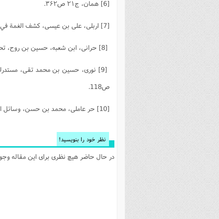
[6] همان، ج۲۱ ص۳۶۲.
[7] اربلی، علی بن عیسی، کشف الغمة في معرفة الأئمة، جلد۲، صفحه۲۰۵، تبریز: بی‌‌نا، 1381ش.
[8] حرانی، ابن شعبه، حسین بن روح، تحف العقول، قم: جامعه‌ی مدرسین حوزه علمیه قم، 1404ق، ص382.
ص118.
[10] حر عاملى، محمد بن حسن‏، وسائل الشيعة، قم‏: مؤسسة آل البيت (عليهم‌السلام)، 1409ق، ج21، ص514.
نظر خود را بنویسید!
در حال حاضر هیچ نظری برای این مقاله وجود 