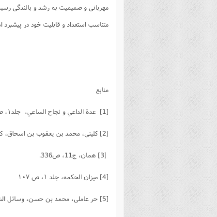
مهربانی و صمیمیت به رشد و بالندگی رسید
متناسب استعداد و قابلیت خود در پیشبرد 
منابع
[1] عدة الداعي و نجاح الساعي، جلد۱، صفحه۳۳۲،
[2] كلينى، محمد بن يعقوب بن اسحاق، ‏كافي، قم‏: دار الحديث، ‏1429ق، ج ٥، ص٣٢٣.
[3] همان، ج11، ص336.
[4] میزان الحکمه، جلد ۱، ص ۱۰۷
[5] حر عاملى، محمد بن حسن‏، وسائل الشيعة، قم‏: مؤسسة آل البيت عليهم السلام، 1409ق، ج21، ص365.