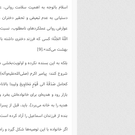
اسلام باتوجه به اهمیت سلامت روانی، ع
دستیابی به عدم تبعیض و تحقیر دختران در خ
عوارض روانى عملكردهاى نامطلوب، نسبت به دختر فرمود:
اللّهُ الجَنَّهَ؛ كسى كه فرزند دخترى داشته 
بهشت مى‌كند».[9]
بلکه به این بسنده نکرده و اولویت‌بخشی دخ
شروع کنند؛ پیامبر اکرم (صلی‌الله‌علیه‌و‌آله) در ا
کحامل صَدَقَةَ الی قَوْمٍ مَحَاوِیجَ ولیبدا بالاناث 
بازار رود و هدیه‏‌ای برای خانواده‏‌اش بخر
هدیه را به خانه می‌‏برد]، باید، قبل از 
بنده از فرزندان اسماعیل را آزاد کرده است».[
اگر خانواده با این توصیه‌ها شکل گیرد و 