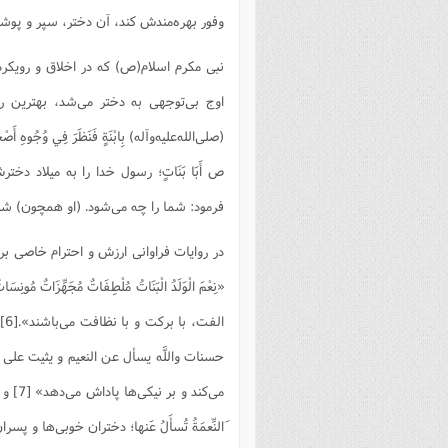
وفور بهره‌مندش کند، آن دختر، سپر و پوشش
نبی مکرم اسلام(ص) که در اخلاق و رویکر
اوج بی‌توجهی به دختر می‌شد، بهترین رفتار
(صلی‌الله‌علیه‌و‌آله) بِابْنَةٍ فَنَظَرَ فِي وُجُوهِ أَصْحَابِهِ
ص أَبَا بَنَاتٍ؛ رسول خدا را به میلاد 
فرمود: شما را چه می‌شود. (او همچون) شاخه
در روایات فراوانی ارزش و احترام خاصی برای 
«نِعْمَ الْوَلَدُ الْبَنَاتُ مُلْطِفَاتٌ مُجَهِّزَ
ال
حسنات واللَّه یسأل عن النعیم و یثیت علی
می‌کند
َالنِّعمَةُ تُسأَلُ عَنها؛ دختران خوبى‏‌ها و پس