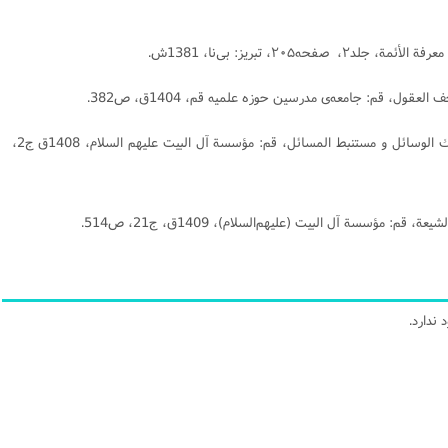
[9] نورى، حسين بن محمد تقى، ‏مستدرك الوسائل و مستنبط المسائل‏، قم‏: مؤسسة آل البيت عليهم السلام‏، 1408ق ج2،
ندارد.