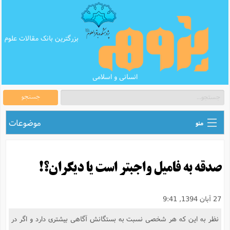
بزرگترین بانک مقالات علوم
انسانی و اسلامی
جستجو
موضوعات
منو
ق
اطلاع رسانی های علمی
ا
صدقه به فامیل واجبتر است یا دیگران؟!
ق
بانک محتوای تبلیغ
ر
ه
ب
ق
بانک مقالات
ع
م
27 آبان 1394, 9:41
ت
ب
ق
م
پرسش و پاسخ
نظر به این‌ که هر شخصی نسبت به بستگانش آگاهی بیشتری دارد و اگر در
م
ک
ق
م