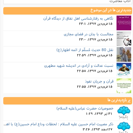
آداب معاشرت
جدیدترین ها در این موضوع
نگاهی به رفتارشناسی اهل نفاق از دیدگاه قرآن
15 فروردین 1397, 23:1
مجالست با بدان در فضای مجازی
15 فروردین 1397, 23:0
نقل 80 حدیث مُسلّم از ائمه اطهار(ع)
15 فروردین 1397, 22:59
نسبت عدالت و آزادی در انديشه شهيد مطهری
15 فروردین 1397, 22:58
قرآن و جریان نفوذ
15 فروردین 1397, 22:55
پر بازدیدترین ها
خصوصيات حضرت عباس(عليه السلام)
31 تیر 1393, 1:29
ذكر مصیبت امام حسین علیه السلام : لحظات وداع امام حسین(ع) با اهل بیت خود
27 اسفند 1393, 3:26