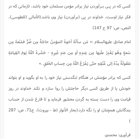
ا
ش
كسى كه در پـى بـرآوردن نیاز برادر مۆمن مسلمان خود باشد، تازمانى كه در
و
ف
(
فكر نیاز اوست، خداوند در پى (برآوردن) نیاز وى باشد.(الأمالی (للطوسی)،
ذ
ن
م
م
غ
النص، ص: 97 ح 147)
م
م
(
امام صادق علیه‏السلام :«
مَن سألَهُ أخوهُ المۆمنُ حاجَةً مِن ضُرٍّ فمَنَعهُ مِن
ش
ب
ه
(
سَعةٍ وهُو یَقْدِرُ علَیها مِن عِندِهِ أو مِن عندِ غَیرِهِ - حَشَرهُ اللّه‏ُ یَومَ القِیامَةِ
و
ن
ا
مَغْلولَةً یدُهُ إلى عُنُقِهِ حتّى یَفْرُغَ اللّه‏ُ مِن حِسابِ الخَلقِ
.»
ف
ح
م
(
كسى كه برادر مۆمنش در هنگام تنگدستى نیاز خود را به او بگوید و او بتواند
م
ن
خودش یا از طریق كسى دیگر حاجتش را روا سازد و نكند خداوند در روز
ش
(
قیامت وى را دست بسته به گردن محشور فرماید و تا فارغ شدن از حساب
د
س
ف
بندگانش همچنان او را نگه دارد.(بحار الأنوار (ط - بیروت)، ج‏71، ص: 287
ف
م
ش
م
)
فرآوری: محمدی