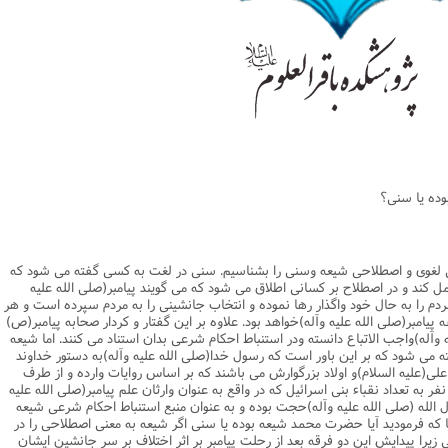
یریت
اطلاعیه
نهج البلاغه
ن وجامعه دینی
ات اهل بیت (ع)
فقه
رذایل
سیاسی
رد جامعه شناسی در تبلیغ
جامعه شناسی
مصیبت امام باقر علیه السلام
مدیریت و فقه اسلامی
متفرقه
ادبیات عرب
قتصاد
دنیاو آخرت
ی ولایت اهل بیت (ع)
فضائل
اعتقادی
ات اخلاق و آداب در تبلیغ
تاریخ اسلام
مصیبت امام صادق علیه السلام
خلاصه کتب مدیریت
قرآن
ادیان و فرق
و مذاهب
توشه عاشورائیان
ن و بررسی مسأله اعانه
اسلام
فرق شیعی
ت های آموزش معارف اسلامی
مدیریت اسلامی
مبانی علم اخلاق
مصیبت امام موسی علیه السلام
فقه و اصول
دیان
 و امید به مغفرت
تحقیق و منبع شناسی
ایران
ابراهیمی
آینده پژوهی
فرق غیر شیعی
مصیبت امام رضا علیه السلام
نامه های اخلاقی
فلسفه
وم قرآنی
ام به عمر انسان در اسلام
پند و اندرز
تاریخ انقلاب
غیر ابراهیمی
مصیبت امام جواد علیه السلام
مدیریت آموزشی
کلام
وم حدیث
خداشناسی
ی دانش آموزی
حکایات
مدیریت زمان
مصیبت امام هادی علیه السلام
قرآن‌پژوهی
وده یا سنى؟
لسفه
محض
مصیبت امام حسن عسکری علیه السلام
علوم حدیث
ی
لام
 مصیبت متفرقه
مضاف
اسلامی
اخلاق
ى لغوى و اصطلاحى شیعه وسنى را بشناسیم. سنى در لغت به کسى گفته مى شود که
لات
ه و اصول
جدید
فلسفه اسلامی
عرفان
مل کند و در اصطلاح بر کسانى اطلاق مى شود که مى گویند پیامبر(صلى الله علیه
ردم را به حال خود واگذار رها نموده و انتخاب جانشینى را به مردم سپرده است و هر
حقوق
ام شرعی
فرق و مذاهب
یامبر(صلى الله علیه وآله)خواهد بود. علاوه بر این گفتار و کردار صحابه پیامبر(ص)
آله)واجب الاتباع دانسته ودر استنباط احکام شرعى بدان استناد مى کنند. اما شیعه
خب نشریات
اصول فقه
 مى شود که بر این باور است که رسول خدا(صلى الله علیه وآله)به دستور خداوند
لى(علیه السلام)و اولاد بزرگوارش مى باشند که بر اساس روایات وارده و از طرف
رتباطات
فقه
ر به تعداد نقباء بنى اسرائیل که در واقع به عنوان وارثان علم پیامبر(صلى الله علیه
نامه تربیت تبلیغی
پيش شماره اول فصلنامه مطالعات معنوی
حقوق
له (صلى الله علیه وآله)حجت بوده و به عنوان منبع استنباط احکام شرعى شیعه
که فرمودید آیا حضرت محمد شیعه بوده یا سنى اگر شیعه به معنى اصطلاحى را در
امه مطالعات معنوی
پيش شماره 2 فصل نامه تربیت تبلیغی
پيش شماره اول فصلنامه مطالعات معنوی
ى زیرا پیدایش این دو فرقه بعد از رحلت پیامبر بر اثر اختلاف بر سر جانشین ایشان