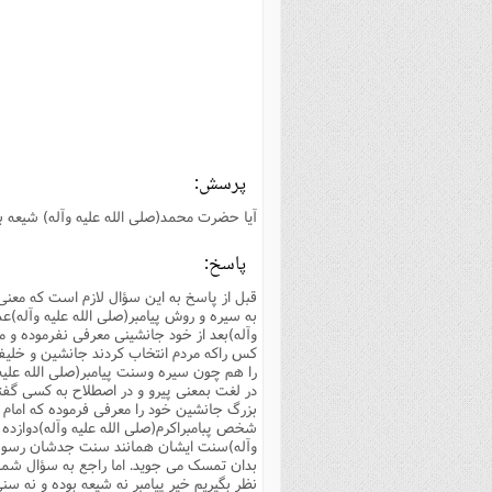
بانک پژوهشگران وفرهیختگان
مهدویت
زندگی نامه فرهیختگان
مد
دی
مقام
کارب
ذکر 
اخبار
فرهنگی
معرفی پژوهشگران
آداب و احکام اصناف
ا
ویژگ
مقال
ذکر 
معرفی سایت ها
عمومی
حوزه و دانشگاه
پایگاه های علمی
فرق 
راه 
تعاو
مهار
ذکر 
اطلاعیه
فقه
اعتقادی
پایگاه های مذهبی
ا
توبه
روش 
ذکر 
اخلاق
سیاسی
پایگاههای عقائد
عل
اهتم
ذکر 
پرسش:
اجتماعی
پایگاههای فرهنگی
عل
مجموعه پرسش ها و پاسخ ها
ذکر 
آیا حضرت محمد(صلى الله علیه وآله) شیعه ب
جامعه
پایگاههای جامع موضوعات
ف
ذکر 
پاسخ:
اخبار عمومی
پایگاههای اندیشمندان اسلام
ک
ذکر
قبل از پاسخ به این سؤال لازم است که معن
خبرگزاری ها
پایگاه های پاسخ گویی به سوا
فق
به سیره و روش پیامبر(صلى الله علیه وآله)ع
وآله)بعد از خود جانشینى معرفى نفرموده و م
پایگاه های پاسخ گویی به احک
کس راکه مردم انتخاب کردند جانشین و خلیفه پ
را هم چون سیره وسنت پیامبر(صلى الله علیه و
پایگاه های تاریخی
منت
در لغت بمعنى پیرو و در اصطلاح به کسى گفته
بزرگ جانشین خود را معرفى فرموده که امام ع
پایگاه های آموزشی
ا
شخص پبامبراکرم(صلى الله علیه وآله)دوازده نف
فصل 
وآله)سنت ایشان همانند سنت جدشان رسول ال
بدان تمسک مى جوید. اما راجع به سؤال شما 
فصلن
نظر بگیریم خیر پیامبر نه شیعه بوده و نه سن