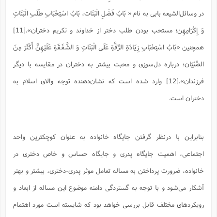
در وسائل‌الشیعه بابی به نام « بَابُ فَضْلِ الْبَنَات‏، بَابُ اسْتِحْبَابِ طَلَبِ الْبَنَاتِ
وَ إِكْرَامِهِن‏؛ مستحب بودن طلب دختر از خداوند و تکریم دختران».[11]
همچنین «بَابُ اسْتِحْبَابِ زِيَادَةِ الرِّقَّةِ عَلَى الْبَنَاتِ وَ الشَّفَقَةِ عَلَيْهِنَّ أَكْثَرَ مِنَ
الصِّبْيَان‏؛ درباره دل‌سوزی و محبت بیشتر به دختران در مقایسه با دیگر
فرزندان».[12] وارد شده است که نشان‌دهنده توجه والای اسلام به
دختران است.
بنابراین با درنظر گرفتن جایگاه خانواده به عنوان کوچکترین واحد
اجتماعی، اهمیت جایگاه پدری و جایگاه حساس و خاص دختری در
خانواده، ضرورت پرداختن به مساله تعامل موثر پدری-دختری، بیشتر و بهتر
آشکار می‌شود و با توجه به گستردگی دامنه موضوع این مساله از ابعاد و
رویکردهای مختلف قابل بررسی خواهد بود که شایسته است مورد اهتمام