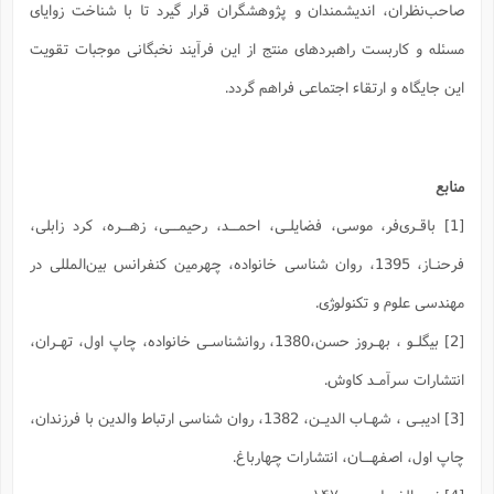
صاحب‌نظران، اندیشمندان و پژوهشگران قرار گیرد تا با شناخت زوایای
مسئله و کاربست راهبردهای منتج از این فرآیند نخبگانی موجبات تقویت
این جایگاه و ارتقاء اجتماعی فراهم گردد.
منابع
[1] باقـری‌فر، موسی، فضایلـی، احمــد، رحیمــی، زهــره، کرد زابلی،
فرحنـاز، 1395، روان شناسی خانواده، چهرمین کنفرانس بین‌المللی در
مهندسی علوم و تکنولوژی.
[2] بیگلـو ، بهـروز حسن،1380، روانشناسـی خانواده، چاپ اول، تهـران،
انتشارات سرآمـد کاوش.
[3] ادیبـی ، شهـاب الدیـن، 1382، روان شناسی ارتباط والدین با فرزندان،
چاپ اول، اصفهــان، انتشارات چهارباغ.