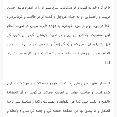
ا
ش
با تو گره خورده است و تو مسئوليت سرپرستى او را در امورى مانند: حسن
و
ف
(
ذ
ن
تربيت و راهنمايى او به خداى عزوجل و كمك او بر طاعت و فرمانبردارى
م
م
غ
م
خدا در مورد تو و در مورد خودش، به عهده دارى، سپس در صورت انجام
م
(
اين مسئوليت، پاداش مى برى و در صورت كوتاهى، كيفر مى شوى. كار
ش
ب
ه
(
فرزندت را بسان كسى كه در زندگى زودگذر به خوبى انجام مى دهد، تو نيز
و
ن
انجام ده و از اين طريق به خاطر حسن تربيت نزد پروردگار معذور باشى».
ا
ف
ح
[7]
م
(
م
ن
ش
(
از منظر فقهی سرپرستی پدر تحت عنوان «حضانت» و «ولایت» مطرح
د
س
ف
شده است و صاحب جواهر در تعریف حضانت می‌گوید: «و أما الحضانة
ف
م
ش
م
بالفتح و الكسر فهي كما في القواعد و المسالك ولاية و سلطنة على تربية
الطفل و ما يتعلق بها من مصلحة حفظه في و جعله في سريره وكحله و