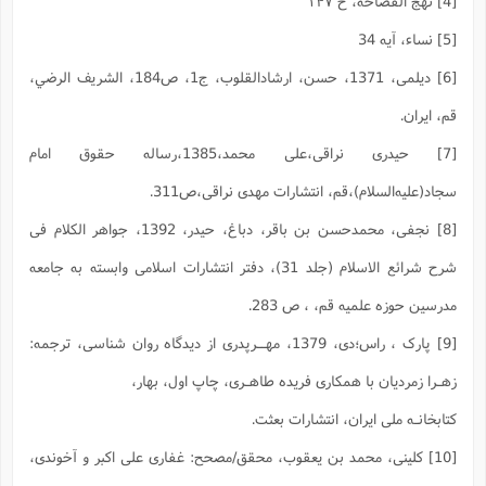
[4] نهج الفصاحه، ح ۱۴۷
[5] نساء، آیه 34
[6] دیلمی، 1371، حسن، ارشادالقلوب، ج1، ص184، الشريف الرضي،
قم، ایران.
[7] حیدری نراقی،علی محمد،1385،رساله حقوق امام
سجاد(علیه‌السلام)،قم، انتشارات مهدی نراقی،ص311.
[8] نجفی، محمدحسن‌ بن ‌باقر، دباغ، حیدر، 1392، جواهر الکلام فی
شرح شرائع الاسلام (جلد 31)، دفتر انتشارات اسلامی وابسته به جامعه
مدرسین حوزه علمیه قم، ، ص 283.
[9] پارک ، راس؛دی، 1379، مهــرپدری از دیدگاه روان شناسی، ترجمه:
زهـرا زمردیان با همکاری فریده طاهـری، چاپ اول، بهار،
کتابخانـه ملی ایران، انتشارات بعثت.
[10] کلینى، محمد بن یعقوب‏، محقق/مصحح: غفارى على اکبر و آخوندى،