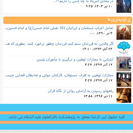
در مقابل آمریکا ما چه کسی را داریم؟!...
10 تیر 1404, 9:25
پر بازدیدترین ها
تعامل اعراب مسلمان و ایرانیان (6) نقش امام حسن(ع) و امام حسین(ع) در فتح ایران
4 تیر 1390, 0:0
اگر والدین به فرزندان ستم کنند فرزندان چطور برخورد کنند، بطوری که هم موجب ناراحتی آنها نشود و هم بتوانند آنها را امر به معروف و نهی از منکر کنند، و اگر نصیحت تأثیر نداشت چطور باید با آنها برخورد کرد؟
24 آبان 1393, 14:10
آشنایی با مجازات توهین و درگیری با مأموران پلیس
17 آذر 1397, 4:27
مجازات‌ توهین به افراد، مسئولان، کارکنان دولتی و ضابطان قضایی چیست؟
17 آذر 1397, 4:27
راههای رسیدن به آرامش روانی از نگاه قرآن
11 دی 1396, 13:58
کلیه حقوق این تارنما متعلق به پژوهشکده باقرالعلوم علیه السّلام می باشد.