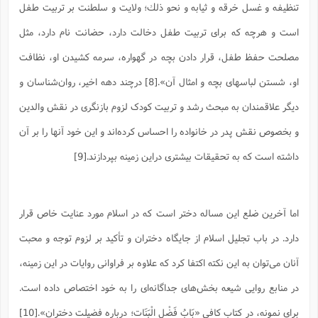
تنظيفه و غسل خرقه و ثيابه و نحو ذلك؛ ولایت و سلطنت بر تربیت طفل
است و هرچه که برای تربیت طفل دخالت دارد، حضانت نام دارد، مثل
مصلحت حفظ طفل، قرار دادن بچه در گهواره، سرمه کشیدن او، نظافت
او، شستن لباسهای بچه و امثال آن».[8] درچند دهه اخیر، روان‌شناسان و
دیگر علاقمندان به مبحث رشد و تربیت کودک لزوم بازنگری در نقش والدین
و بخصوص نقش پدر در خانواده را احساس کرده‌اند و این خود آنها را بر آن
داشته است که به تحقیقات بیشتری دراین زمینه بپردازند.[9]
اما آخرین ضلع این مساله دختر است که در اسلام مورد عنایت خاص قرار
دارد. در باب تجلیل اسلام از جایگاه دختران و تأکید بر لزوم توجه و محبت
آنان می‌توان به این نکته اکتفا کرد که علاوه بر فراوانی روایات در این زمینه،
در منابع روایی شیعه بخش‌های جداگانه‌ای را به خود اختصاص داده است.
برای نمونه، در کتاب کافی «بَابُ فَضْلِ الْبَنَات؛ درباره فضیلت دختران».[10]