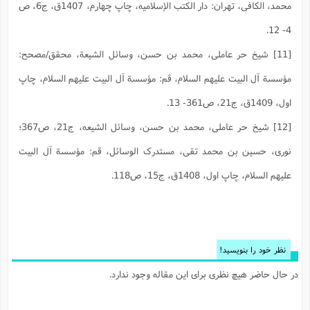
محمد، الکافی، تهران: دار الکتب الإسلامیه، چاپ چهارم، 1407ق، ج‏6، ص
4- 12.
[11] شيخ حر عاملى، محمد بن حسن، وسائل الشيعة، محقق/مصحح:
مؤسسة آل البيت عليهم السلام‏، قم: مؤسسة آل البيت عليهم السلام‏، چاپ
اول، 1409ق، ج‏21، ص361- 13.
[12] شيخ حر عاملى، محمد بن حسن، وسائل الشيعه، ج‏21، ص367؛
نوری، حسین بن محمد تقی، مستدرک الوسائل، قم: مؤسسة آل البيت
عليهم السلام‏، چاپ اول، 1408ق، ج‏15، ص118.
نظر خود را بنویسید!
در حال حاضر هیچ نظری برای این مقاله وجود ندارد.