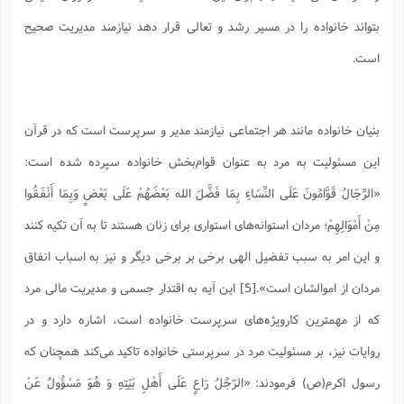
س
م
ع
ف
ق
م
(
ه
ع
ع
ش
ز
م
بتواند خانواده را در مسیر رشد و تعالی قرار دهد نیازمند مدیریت صحیح
ر
ش
پ
ا
ا
ا
ق
ح
ف
ت
گ
ع
ق
د
پ
ف
است.
خ
(
ذ
ب
ت
ا
ش
م
ح
ع
ش
م
ع
س
2
م
ا
ا
خ
ت
خ
آ
م
ف
ق
ح
پ
ص
پ
بنیان خانواده مانند هر اجتماعی نیازمند مدیر و سرپرست است که در قرآن
د
ن
و
(
آ
ه
ع
م
ش
ت
ت
د
این مسئولیت به مرد به عنوان قوام‌بخش خانواده سپرده شده است:
پ
ج
ا
2
ا
ت
ی
گ
ش
ف
ا
(
«الرِّجَالُ قَوَّامُونَ عَلَى النِّسَاءِ بِمَا فَضَّلَ الله بَعْضَهُمْ عَلَى بَعْضٍ وَبِمَا أَنْفَقُوا
ذ
ب
ش
م
ح
م
ا
ا
م
ا
م
مِنْ أَمْوَالِهِمْ؛ مردان استوانه‌های استواری برای زنان هستند تا به آن تکیه کنند
ب
ا
ش
و
(
ف
م
ش
و این امر به سبب تفضیل الهی برخی بر برخی دیگر و نیز به اسباب انفاق
ف
ن
م
پ
ع
و
ا
ت
مردان از اموالشان است».[5] این آیه به اقتدار جسمی و مدیریت مالی مرد
ف
ه
ع
ا
(
ف
ت
ت
ق
ن
که از مهمترین کارویژه‌های سرپرست خانواده است، اشاره دارد و در
ح
ذ
غ
ش
م
ب
پ
ت
م
(
د
م
روایات نیز، بر مسئولیت مرد در سرپرستی خانواده تاکید می‌کند همچنان که
ه
ا
ت
ف
ح
س
آ
رسول اكرم(ص) فرمودند: «الرّجُلُ رَاعٍ عَلَی أَهْلِ بَیْتِهِ وَ هُوَ مَسْؤُولٌ عَنْ
و
ر
ش
ن
ع
ف
ع
م
د