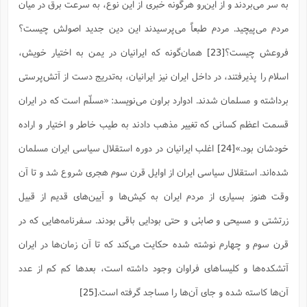
به سر مى‌بردند و از این‌رو هرگونه خبرى از این نوع، به سرعت برق در میان
مردم مى‌پیچید. مردم طبعاً مى‌پرسیدند این دین جدید اصولش چیست؟
فروعش چیست؟
[23]
همان‌گونه که ایرانیان در یمن به اختیار خویش،
اسلام را پذیرفتند، در داخل ایران نیز ایرانیان، به‌تدریج دست از آتش‌پرستی
برداشته و مسلمان شدند. ادوارد براون می‌نویسد: «مسلّم است که در ایران
قسمت اعظم کسانی که تغییر مذهب دادند به طیب خاطر و اختیار و اراده
خودشان بود.»
[24]
اغلب ایرانیان در دوره استقلال سیاسى ایران مسلمان
شده‌اند. استقلال سیاسى ایران از اوایل قرن سوم هجرى شروع شد و تا آن
وقت هنوز بسیارى از مردم ایران به کیش‌ها و آیین‌هاى قدیم از قبیل
زرتشتى و مسیحى و صابئى و حتى بودایى باقى بودند. سفرنامه‌هایى که در
قرن سوم و چهارم نوشته شده حکایت مى‌کند که تا آن زمان‌ها در ایران
آتشکده‌ها و کلیساهاى فراوان وجود داشته است، بعدها کم کم از عدد
آن‌ها کاسته شده و جاى آن‌ها را مساجد گرفته است.
[25]