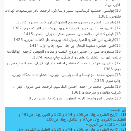
خاور، بى تا.
10)چوکسی، جمشید کرشاسپ؛ ستیز و سازش، ‌ترجمه: نادر میر‌سعیدی، تهران،
ققنوس، 1381.
11)طبرسی، فضل بن حسن؛ مجمع البیان، تهران، ناصر خسرو، 1372.
12) طبری، محمد بن جریر؛ تاریخ الطبری، بیروت، دار التراث، دوم، 1387.
13) فیض کاشانی، ملا‌محسن؛ تفسیر صافی، تهران، الصدر، 1415.
14)قرطبی، ابن طلاع؛ اقضیة رسول الله، بیروت، دار الکتاب العربی، 1426.
15)قمی، عباس؛ سفینة البحار، بی جا، ‌اسوه، چاپ اول، 1414.
16)مسعودی، علی بن حسین؛
مروج الذهب و معادن الجوهر، ترجمه: ابوالقاسم
پاینده، تهران، انتشارات علمى و فرهنگى، چاپ پنجم، 1374.
17) مطهری، مرتضی؛ خدمات متقابل اسلام و ایران، تهران، صدرا، چاپ سی و
دوم، 1385.
18)معین، محمد؛ مزدیسنا و ادب پارسی، تهران،‌ انتشارات دانشگاه تهران،
چاپ سوم، 1355.
19)مقدسی، محمد بن احمد؛ احسن التقاسیم، ترجمه: علی منزوی، تهران،
شرکت مؤلفان و مترجمان، 1361.
20)یعقوبى، ابن واضح؛ تاریخ الیعقوبى، بیروت، دار صادر، بی تا.
پی نوشت:
[1]
. تاریخ الطبری، ج3، ص358 و 344 و 520 و العبر، ج1، ص491 و
الطبقات الکبری، ج7، ص97 و الکامل، ج8، ص100.
[2]
. «لا اکراه فی الدین.»
[3]
. تاریخ الطبری، ج3، ص358 و 344 و 520 و الطبقات الکبری، ج1،