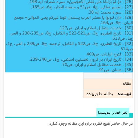
[26]
. «وَ لَوْ نَزَّلْناهُ عَلى‌ بَعْضِ الْأَعْجَمِینَ» سوره شعراء: ‌آیه 198.
[27]
. تفسیر صافی، ج4، ص51 و سفینه البحار، ‌ج6،‌ ص165.
[28]
. سوره محمد: ‌آیه 38.
[29]
. «إن تتولوا یا معشر العرب یستبدل قوما غیرکم یعنی الموالی» مجمع
البیان، ج9، ص164.
[30]
. خدمات متقابل اسلام و ایران، ص127.
[31]
. تاریخ الطبری، ج3، ص521-522 و الکامل، ج8، ص235-238 و العبر،
ج1، ص513.
[32]
. تاریخ الطبری، ج3، ص522 و الکامل، ترجمه، ج‌8، ص239 و العبر، ج1،
ص514.
[33]
. فتوح البلدان، ص400.
[34]
. تاریخ ایران در قرون نخستین اسلامی، ج1، ص240-239.
[35]
. خدمات متقابل اسلام و ایران، ص70.
[36]
. همان، ص91.
مقاله
نویسنده
یدالله حاجی‌زاده
نظر خود را بنویسید!
در حال حاضر هیچ نظری برای این مقاله وجود ندارد.