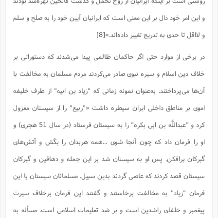
روشنى است بر اینکه ایرانیان از روح تحمل و گذشت فاتحین بهره‌مند بودند
ت
ا
ا
ف
ح
ت
ت
س
و این امر خود دال بر این معنى است که ایرانیان آیین خود را به صلح و سلم
ن
ج
ذ
ق
ش
م
و
م
و لااقل تا حدى به تدریج تغییر داده‌اند.»
[8]
م
س
م
ج
(
ا
و
در برخی از موارد حتی اگر حاکمان ظالمی پیدا می‌شدند که دستوراتی بر
ج
ش
ح
چ
م
ع
س
ف
خ
(
خلاف دین اسلام و سیره نبوی صادر می‌کردند مردم مسلمان به مخالفت با
ا
ف
ن
ن
آن‌ها می‌پرداختند. به‌عنوان نمونه زمانی که "زیاد بن ابیه" از طرف خلیفه
ت
م
ذ
م
ت
م
اموی بر مناطق داخلی ایران سیطره داشت «"ربیع" را از سیستان معزول
م
ک
ا
ش
(
کرد و "عبداللَّه بن ابى بکره" را به سیستان فرستاد (در سال 51 هجرى) و
ه
ش
پ
ع
ا
چ
و
او را فرمان داد که چون آنجا شوى ...همه هربدان را بکُش و آتش‌هاى
ا
و
ع
ش
پ
(
گبرکان برافکن. پس او به سیستان شد بر این جمله و دهاقین و گبرکان
ف
ذ
ف
ن
م
ز
سیستان قصد کردند که عاصى گردند بدین سبیل. مسلمانان سیستان با این
ن
ت
ا
(
م
ت
فرمان "زیاد" به مخالفت برخاستند و گفتند این فرمان برخلاف سیرت
ح
م
ا
ع
پیغمبر و خلفاى راشدین است و بر ضد تعلیمات اسلامى است. مسأله به
(
ع
ش