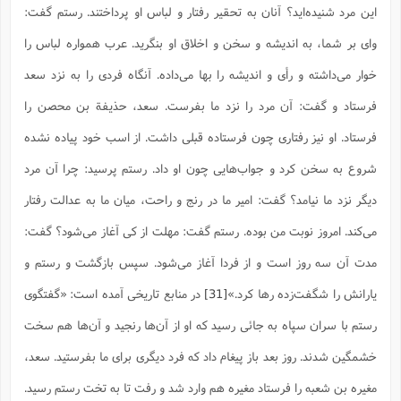
این مرد شنیده‌اید؟ آنان به تحقیر رفتار و لباس او پرداختند. رستم گفت:
واى بر شما، به اندیشه و سخن و اخلاق او بنگرید. عرب همواره لباس را
خوار مى‌داشته و رأى و اندیشه را بها مى‌داده. آنگاه فردی را به نزد سعد
فرستاد و گفت: آن مرد را نزد ما بفرست. سعد، حذیفة بن محصن را
فرستاد. او نیز رفتارى چون فرستاده قبلی داشت. از اسب خود پیاده نشده
شروع به سخن کرد و جواب‌هایى چون او داد. رستم پرسید: چرا آن مرد
دیگر نزد ما نیامد؟ گفت: امیر ما در رنج و راحت، میان ما به عدالت رفتار
مى‌کند. امروز نوبت من بوده. رستم گفت: مهلت از کى آغاز مى‌شود؟ گفت:
مدت آن سه روز است و از فردا آغاز مى‌شود. سپس بازگشت و رستم و
یارانش را شگفت‌زده رها کرد.»
[31]
در منابع تاریخی آمده است: «گفتگوى
رستم با سران سپاه به جائى رسید که او از آن‌ها رنجید و آن‌ها هم سخت
خشمگین شدند. روز بعد باز پیغام داد که فرد دیگرى براى ما بفرستید. سعد،
مغیره بن شعبه را فرستاد مغیره هم وارد شد و رفت تا به تخت رستم رسید.