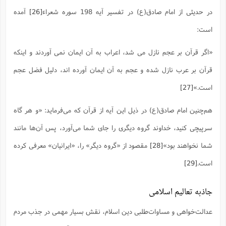
در حدیثی از امام صادق(ع) در تفسیر آیه 198 سوره شعراء
[26]
آمده
است:
«اگر قرآن بر عجم نازل می شد، اعراب به آن ایمان نمی آوردند و اینکه
قرآن بر عرب نازل شده و عجم به آن ایمان آورده اند، دلیل فضل عجم
است.»
[27]
هم‌چنین امام صادق(ع) در ذیل این آیه از قرآن که می‌فرماید: «و هر گاه
سرپیچى کنید، خداوند گروه دیگرى را جاى شما مى‌آورد، پس آن‌ها مانند
شما نخواهند بود»
[28]
مقصود از «گروه دیگر» را، «ایرانیان» معرفی کرده
است.
[29]
جاذبه تعالیم اسلامی
عدالت‌خواهی و مساوات‌طلبی دین اسلام، نقش بسیار مهمی در جذب مردم