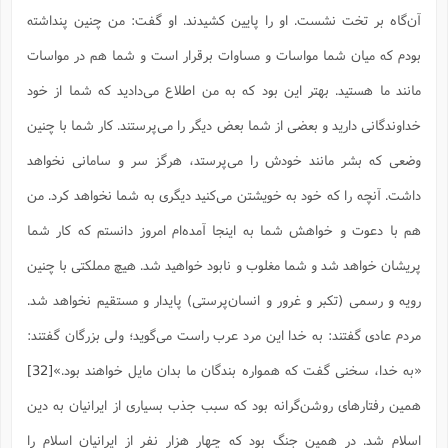
آن‌گاه بر تخت نشست. او را پایین کشیدند. او گفت: من چنین پنداشته
بودم که میان شما مواسات و مساوات برقرار است و شما هم در مواسات
مانند ما هستید. بهتر این بود که به من اطلاع مى‌دادید که شما از خود
خداوندگانى دارید و بعضى از شما بعض دیگر را مى‌پرستند. کار شما با چنین
وضعى که بشر مانند خودش را مى‌پرستد، هرگز سر و سامانى نخواهد
داشت. آنچه را که خود به خویشتن مى‌کنید دیگرى به شما نخواهد کرد. من
هم با دعوت و خواهش شما به اینجا آمده‌ام امروز دانستم که کار شما
پریشان خواهد شد و شما مغلوب و نابود خواهید شد. هیچ مملکتى با چنین
رویه و رسمى (تکبر و غرور و انسان‌پرستى) پایدار و مستقیم نخواهد شد.
مردم عادى گفتند: به خدا این مرد عرب راست می‌گوید؛ ولى بزرگان گفتند:
«به خدا، سخنى گفت که همواره بندگان ما بدان مایل خواهند بود.»
[32]
همین رفتارهای روشن‌گرانه بود که سبب جذب بسیاری از ایرانیان به دین
اسلام شد. در همین جنگ بود که چهار هزار نفر از ایرانیان اسلام را