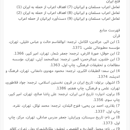
فتح ایران
تعامل اعراب مسلمان و ایرانیان (7) اهداف اعراب از حمله به ایران (1)
تعامل اعراب مسلمان و ایرانیان (8) اهداف اعراب از حمله به ایران (2)
تعامل اعراب مسلمان و ایرانیان (9) دست‌آورد ایرانیان از حمله اعراب
فهرست منابع
قرآن
1) ابن اثیر، عزالدین؛ الکامل، ترجمه: ابوالقاسم حالت و عباس خلیلى، تهران،
مؤسسه مطبوعاتى علمى، 1371.
2) ابن حوقل؛ صورة الارض، ترجمه: جعفر شعار، تهران، امیر کبیر، 1366.
3) ابن‌ خلدون، عبد‌الرحمن؛ العبر، ترجمه: عبد‌المحمد آیتی، تهران، مؤسسه
مطالعات و تحقیقات فرهنگی، چاپ اول، 1363.
4) ابن سعد؛ الطبقات الکبری، ترجمه: محمود مهدوی دامغانی، تهران، فرهنگ و
اندیشه، 1374.
5) اشپولر، برتولد؛ تاریخ ایران در قرون نخستین اسلامی، ترجمه: جواد فلاطوری،
تهران، علمی و فرهنگی، چاپ هفتم، 1386.
6) براون، ادوارد؛ تاریخ ادبی ایران، ترجمه: علی پاشا صالح، تهران، امیر کبیر،
چاپ سوم، 1356.
7) بلاذری، احمد بن یحیی؛ فتوح البلدان، ترجمه: محمد توکل، تهران، نقره،
چاپ اول، 1337.
8) بی نام؛ تاریخ سیستان، ویرایش: جعفر مدرس صادقی، تهران، مرکز، چاپ
اول، 1373.
9) بی نام؛ مجمل التواریخ و القصص، تحقیق: ملک‌الشعراء بهار، تهران، کلاله