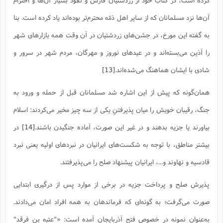
کرده است، در کتاب خود از زردشتیان فارس و نفوذ بسیار آن‌ها و احترام
آن‌ها نزد مسلمانان که از سایر اهل ذمّه محترم‌تر بوده‌اند یاد کرده است. بنا
به گفته این مورخ، در جشن‌هاى زردشتیان در آن وقت همه بازارهاى شهر
را آذین مى‌بسته‌اند و در عیدهاى نوروز و مهرگان، مردم شهر در سرور و
شادى با ایشان هماهنگ مى‌شده‌اند.
[13]
همان‌گونه که پیش از این اشاره شد مسلمانان قبل از حمله و ورود به
جنگ، رقیبان خویش را میان پذیرفتنِ یکی از سه چیز مخیر می‌کردند: اسلام
بیاورند یا جزیه بدهند و در غیر این صورت، آماده جنگیدن باشند.
[14]
در
بیشتر مناطق، با توجه به شکست‌های ایرانیان در نبرد‌های اولیه یعنی نبرد
قادسیه و نهاوند و...، ایرانیان پیشنهاد صلح را می‌پذیرفتند.
پذیرش صلح و پرداخت جزیه در برخی از موارد پس از درگیری ابتدایی
صورت می‌گرفت؛ به گونه‌ای که فرماندهان به همه افراد امان می‌دادند.
به‌عنوان نمونه در خصوص فتح آذربایجان آمده است: «"عتبه بن فرقد"