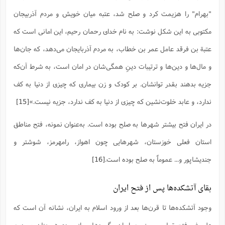
"بهرام" را هزیمت کرد و صلح شد، عتبه میان خویش و مردم آذربیجان
مکتوبى به این شکل نوشت: به نام خداى رحمان رحیم، این امانی است که
عتبة بن فرقد عامل عمر بن خطاب، به مردم آذربایجان مى‌دهد، که جان‌ها
و مال‌ها و دین‌ها و ترتیبات دینِ همگی‌شان در امان است، به شرط آن‌که
جزیه بدهند بقدر توانشان. بر کودک و زن بیمارى که چیزى از دنیا به کف
ندارد، و عابد خلوت‌نشین که چیزى از دنیا به کف ندارد، جزیه نیست.»
[15]
در ایران فتح بیشتر شهرها به صلح بوده است. به‌عنوان نمونه، فتح مناطق
استان فعلی خوزستان، شهرهایی چون اهواز، رامهرمز، شوشتر و
جندیشاپور و... عموماً به صلح بوده است.
[16]
بقای آتشکده‌ها پس از فتح ایران
وجود آتشکده‌ها تا قرن‌ها بعد از ورود اسلام به ایران، نشانه آن است که