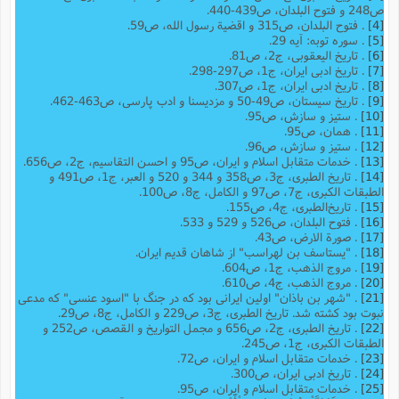
ص248 و فتوح البلدان، ص439-440.
[4]
. فتوح البلدان، ص315 و اقضیة رسول الله، ص59.
[5]
. سوره توبه: آیه 29.
[6]
. تاریخ الیعقوبی، ج2، ص81.
[7]
. تاریخ ادبی ایران، ج1، ص297-298.
[8]
. تاریخ ادبی ایران، ج1، ص307.
[9]
. تاریخ سیستان، ص49-50 و مزدیسنا و ادب پارسی، ص463-462.
[10]
. ستیز و سازش، ص95.
[11]
. همان، ص95.
[12]
. ستیز و سازش، ص96.
[13]
. خدمات متقابل اسلام و ایران، ص95 و احسن التقاسیم، ج2، ص656.
[14]
. تاریخ الطبری، ج3، ص358 و 344 و 520 و العبر، ج1، ص491 و
الطبقات الکبری، ج7، ص97 و الکامل، ج8، ص100.
[15]
. تاریخ‌الطبری، ج‌4، ص155.
[16]
. فتوح البلدان، ص526 و 529 و 533.
[17]
. صورة الارض، ص43.
[18]
. "یستاسف بن لهراسب" از شاهان قدیم ایران.
[19]
. مروج الذهب، ج1، ص604.
[20]
. مروج الذهب، ج4، ص610.
[21]
. "شهر بن باذان" اولین ایرانی بود که در جنگ با "اسود عنسی" که مدعی
نبوت بود کشته شد. تاریخ الطبری، ج3، ص229 و الکامل، ج8، ص29.
[22]
. تاریخ الطبری، ج2، ص656 و مجمل التواریخ و القصص، ص252 و
الطبقات الکبری، ج1، ص245.
[23]
. خدمات متقابل اسلام و ایران، ص72.
[24]
. تاریخ ادبی ایران، ص300.
[25]
. خدمات متقابل اسلام و ایران، ص95.