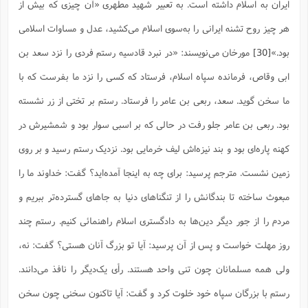
ایران به اسلام داشته است. به تعبیر شهید مطهری «آن چیزی که بیش از
هر چیز روح تشنه ایرانی را به‌سوی اسلام می‌کشید، عدل و مساوات اسلامی
بود.»
[30]
مورخان می‌نویسند: «در نبرد قادسیه رستم فردی را نزد سعد بن
ابی وقاص، ‌فرمانده سپاه اسلام، فرستاد که کسى را نزد ما بفرست که با
ما سخن گوید. سعد، ربعى بن عامر را فرستاد. رستم بر تختى از زر نشسته
بود. ربعی بن عامر جلو رفت در حالی که بر اسبى سوار بود و شمشیرش در
کهنه پاره‌اى بود و بند نیزه‌اش لیف خرمایى بود. نزدیک رستم رسید و بر روى
زمین نشست‌. مترجم پرسید: براى چه به اینجا آمده‌اید؟ گفت: خداوند ما را
مبعوث ساخته تا بندگانش را از تنگناهاى دنیا به جاهاى گسترده‌تر ببریم و
مردم را از جور دیگر دین‌ها به دادگسترى اسلام راهنمائی کنیم. رستم چند
روز مهلت خواست و پس از آن پرسید: آیا تو بزرگ آنان هستى؟ گفت: نه،
ولى همه مسلمانان چون تنى واحد هستند. رأى یک‌دیگر را نافذ مى‌دانند.
رستم با بزرگان سپاه خود خلوت کرد و گفت: آیا تاکنون سخنى چون سخن