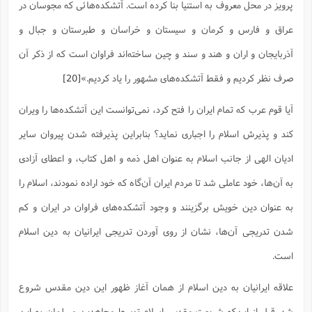
پرویز در محل معروف به استنیا بنا کرده است. آتشکده‌هائى که مجوسان در
عراق و فارس و کرمان و سیستان و خراسان و طبرستان و جبال و
آذربایجان و اران و هند و سند و چین ساخته‌اند فراوان است که از ذکر آن
صرف نظر کردیم و فقط آتشکده‌هاى مشهور را یاد کردیم.»
[20]
آیا قوم عرب که تمام ایران را فتح کرد، نمی‌توانست این آتشکده‌ها را ویران
کند و پذیرش اسلام را اجباری نماید؟ بنابراین پذیرفته شدن پیروان سایر
ادیان الهی از جانب اسلام به عنوان اهل ذمه و اهل کتاب، و اعطای آزادی
به آن‌ها، خود عاملی شد تا مردم ایران آن‌گاه که خود اراده نمودند، اسلام را
به عنوان دین خویش برگزینند و وجود آتشکده‌های فراوان در ایران و کم
شدن تدریجی آن‌ها، نشان از روی آوردن تدریجی ایرانیان به دین اسلام
است.‌
علاقه ایرانیان به دین اسلام از همان آغاز ظهور این دین مقدس شروع
شد. قبل از این‌که شریعت مقدس اسلام توسط مجاهدین مسلمان به این