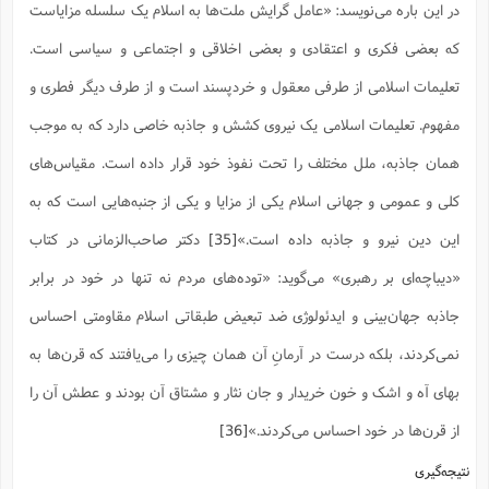
در این باره می‌نویسد: «عامل گرایش ملت‌ها به اسلام یک سلسله مزایاست
که بعضى فکرى و اعتقادى و بعضى اخلاقى و اجتماعى و سیاسى است.
تعلیمات اسلامى از طرفى معقول و خردپسند است و از طرف دیگر فطرى و
مفهوم. تعلیمات اسلامى یک نیروى کشش و جاذبه خاصى دارد که به موجب
همان جاذبه، ملل مختلف را تحت نفوذ خود قرار داده است. مقیاس‌هاى
کلى و عمومى و جهانى اسلام یکى از مزایا و یکى از جنبه‌هایى است که به
این دین نیرو و جاذبه داده است.»
[35]
دکتر صاحب‌الزمانی در کتاب
«دیباچه‌ای بر رهبری» می‌گوید: «توده‌هاى مردم نه تنها در خود در برابر
جاذبه جهان‌بینى و ایدئولوژى ضد تبعیض طبقاتى اسلام مقاومتى احساس
نمى‌کردند، بلکه درست در آرمانِ آن همان چیزى را مى‌یافتند که قرن‌ها به
بهاى آه و اشک و خون خریدار و جان نثار و مشتاق آن بودند و عطش آن را
از قرن‌ها در خود احساس مى‌کردند.»
[36]
نتیجه‌گیری