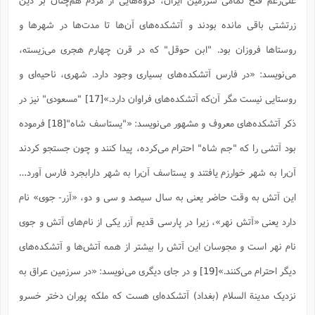
علی‌رغم فتح تمامی سرزمین ایران، گروه‌هایی از مردم هم‌چنان بر دین
زرتشتی باقی مانده بودند و آتشکده‌های آن‌ها تا مدت‌ها در شهرها و
روستاها فروزان بود. "ابن حوقل" که در قرن چهارم هجری می‌زیسته،
می‌نویسد: «در فارس آتشکده‌های بسیاری وجود دارد. شهری، ناحیه‌ای و
روستایی نیست مگر آن‌که آتشکده‌های فراوان دارد.»
[17]
"مسعودی" نیز در
ذکر آتشکده‌های معروف و مشهور می‌نویسد: «"یستاسف شاه"
[18]
فرموده
بود آتشى را که "جم شاه" احترام می‌کرده، پیدا کنند و چون جستجو کردند
آن‌را به شهر خوارزم یافتند و یستاسف آن‌را به شهر دارابجرد فارس آورد…
این آتش به وقت حاضر یعنى به سال سیصد و سى و دو، «آزر- جوى» نام
دارد یعنى «آتش نهر»، زیرا در پارسى قدیم آزر یکى از نام‌هاى آتش و جوى
نام نهر است و مجوسان این آتش را بیشتر از همه آتش‌ها و آتشکده‌هاى
دیگر احترام می‌کنند.»
[19]
و در جای دیگری می‌نویسد: «در سرزمین عراق به
نزدیک مدینة السلام (بغداد) آتشکده‌اى هست که ملکه پوران دختر خسرو