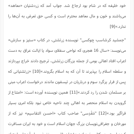
ا
ش
خود خلیفه که در شام بود ارجاع شد. جواب آمد که زردشتیان «معاهد»
و
ف
(
مى‌باشند و خون و مال معاهد محترم است و کسى حق تعرض به آن‌ها را
ذ
ن
م
م
غ
ندارد.»
[9]
م
م
(
"جمشید کرشاسب چوکسی" نویسنده زرتشتی، در کتاب «ستیز و سازش»
ش
ب
ه
(
می‌نویسد: «سال 16 هجری که نواحی سفلای سواد یا ایالت عراق به دست
و
ن
ا
اعراب افتاد اهالی بومی از جمله بزرگان زرتشتی، ترجیح دادند خراج بپردازند
ف
ح
و سلطه اسلام را بپذیرند تا آن که به اسلام بگروند.»
[10]
«زرتشتیانی که
م
(
م
پس از فرار یزگرد سوم و درباریان در تیسفون ماندند درخواست اعراب مبنی
ن
ش
(
بر مسلمان شدن را رد کردند.»
[11]
همین نویسنده آورده است: «امتناع از
د
س
گرویدن به اسلام منحصر به اهالی چند ناحیه خاص نبود بلکه امری بسیار
ف
ف
م
فراگیر بود.»
[12]
"مَقْدِسى" صاحب کتاب «احسن التقاسیم» نیز که از
ش
م
مورخان و جغرافى‌نویسان بزرگ جهان اسلام است و خود به ایران مسافرت