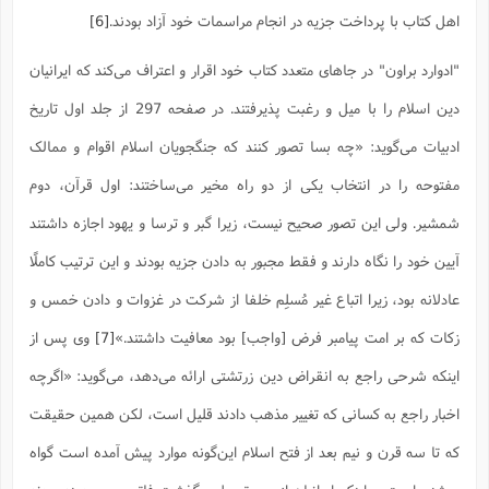
س
م
ع
ف
ق
م
(
ه
ع
اهل کتاب با پرداخت جزیه در انجام مراسمات خود آزاد بودند.
[6]
ع
ش
ز
م
ر
ش
پ
ا
ا
ا
ق
ح
ف
ت
گ
ع
ق
د
پ
ف
"ادوارد براون" در جاهاى متعدد کتاب خود اقرار و اعتراف مى‌کند که ایرانیان
خ
(
ذ
ب
ت
ا
ش
م
ح
ع
ش
م
ع
دین اسلام را با میل و رغبت پذیرفتند. در صفحه 297 از جلد اول تاریخ
س
2
م
ا
ا
خ
ت
خ
آ
م
ف
ق
ح
ادبیات مى‌گوید: «چه بسا تصور کنند که جنگجویان اسلام اقوام و ممالک
پ
ص
پ
د
ن
و
(
آ
ه
ع
م
ش
ت
مفتوحه را در انتخاب یکى از دو راه مخیر مى‌ساختند: اول قرآن، دوم
ت
د
پ
ج
ا
2
ا
ت
ی
گ
ش
ف
شمشیر. ولى این تصور صحیح نیست، زیرا گبر و ترسا و یهود اجازه داشتند
ا
(
ذ
ب
ش
م
آیین خود را نگاه دارند و فقط مجبور به دادن جزیه بودند و این ترتیب کاملًا
ح
م
ا
ا
م
ا
م
ب
ا
ش
و
(
ف
عادلانه بود، زیرا اتباع غیر مُسلِم خلفا از شرکت در غزوات و دادن خمس و
م
ش
ف
ن
م
پ
ع
و
ا
ت
زکات که بر امت پیامبر فرض [واجب] بود معافیت داشتند.»
[7]
وی پس از
ف
ه
ع
ا
(
ف
ت
ت
اینکه شرحى راجع به انقراض دین زرتشتى ارائه می‌دهد، مى‌گوید: «اگرچه
ق
ن
ح
ذ
غ
ش
م
ب
اخبار راجع به کسانى که تغییر مذهب دادند قلیل است، لکن همین حقیقت
پ
ت
م
(
د
م
ه
ا
ت
ف
ح
که تا سه قرن و نیم بعد از فتح اسلام این‌گونه موارد پیش آمده است گواه
س
آ
و
ر
ش
ن
ع
ف
ع
م
د