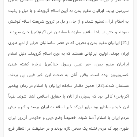
سرزمین بیاید، ایرانیان مقیم یمن به آیین اسلام گرویدند و با میل و رغبت
به احکام قرآن تسلیم شدند و از جان و دل در ترویج شریعت اسلام کوشش
نمودند و حتى در راه اسلام و مبارزه با معاندین نبى اکرم(ص) جان سپردند.
[21]
ایرانیان مقیم یمن و بحرین که در عصر ساسانیان جزئی از امپراطوری
ایران بودند، اولین ایرانیانی هستند که به دین اسلام گرویدند. دلیل اسلام
ایرانیان مقیم یمن، خبر غیبی رسول خدا(ص) درباره کشته شدن
خسروپرویز بوده است. وقتی آنان به صحت این خبر غیبی پی بردند،
مسلمان شدند.
[22]
همین مقدار سابقه ایرانیان با اسلام در زمان پیغمبر
اکرم(ص) کافى بود که بسیارى از آنان با حقایق اسلامى آشنا شوند. طبعاً
این خود وسیله‌اى بود براى این‌که خبر اسلام به ایران برسد و کم و بیش
مردم ایران با اسلام آشنا شوند. خصوصاً وضع دینى و حکومتى آن‌روز ایران
طورى بود که مردم تشنه یک سخن تازه بودند و در حقیقت در انتظار فرج