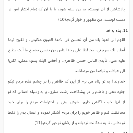
ا
ش
و
پادشاهى از آن توست، به من ستم شود، يا با آن كه زمام اختيار امور در
ف
(
ذ
ن
دست توست، من مقهور و خوار گردم.(10)
م
م
غ
م
11. پناه به خدا
م
(
اللهم انى اعوذ بك من أن تحسن فى لامعة العيون علانيتى، و تقبح فيما
ش
ب
ه
(
أبطن لك سريرتى، محافظا على رياء الناس من نفسى بجميع ما أنت مطلع
و
ن
عليه منى، فأبدى للناس حسن ظاهرى، و أفضى اليك بسوء عملى، تقربا
ا
ف
ح
الى عبادك و تباعدا من مرضاتك.
م
(
م
خداوندا! به تو پناه مى برم از اين كه ظاهرم را در چشم هاى مردم نيكو
ن
ش
(
جلوه دهى و باطنم را در پيشگاهت زشت سازى، و به وسيله اعمالى كه تو
د
س
از آنها خوب آگاهى دارى، خوش بينى و احترامات مردم را براى خود
ف
ف
م
محافظت كنم و ظاهر خوبم را براى مردم آشكار نموده و اعمال بدم را فقط
ش
م
تو بدانى، تا به بندگانت نزديك و از رضاى تو دور گردم.(11)