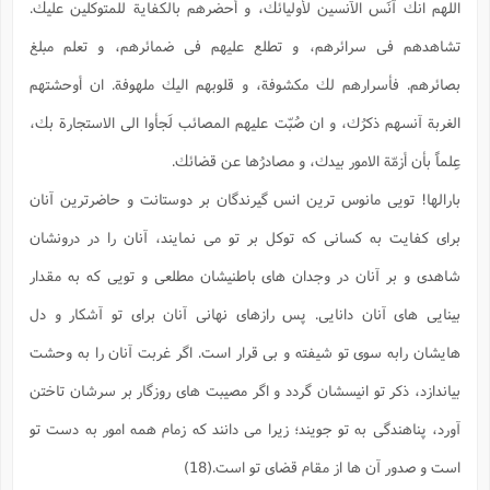
اللهم انك آنَس الآنسين لأوليائك، و أحضرهم بالكفاية للمتوكلين عليك.
تشاهدهم فى سرائرهم، و تطلع عليهم فى ضمائرهم، و تعلم مبلغ
بصائرهم. فأسرارهم لك مكشوفة، و قلوبهم اليك ملهوفة. ان أوحشتهم
الغربة آنسهم ذكرُك، و ان صُبّت عليهم المصائب لَجأوا الى الاستجارة بك،
عِلماً بأن أزمّة الامور بيدك، و مصادرُها عن قضائك.
بارالها! تويى مانوس ترين انس گيرندگان بر دوستانت و حاضرترين آنان
براى كفايت به كسانى كه توكل بر تو مى نمايند، آنان را در درونشان
شاهدى و بر آنان در وجدان هاى باطنيشان مطلعى و تويى كه به مقدار
بينايى هاى آنان دانايى. پس رازهاى نهانى آنان براى تو آشكار و دل
هايشان رابه سوى تو شيفته و بى قرار است. اگر غربت آنان را به وحشت
بياندازد، ذكر تو انيسشان گردد و اگر مصيبت هاى روزگار بر سرشان تاختن
آورد، پناهندگى به تو جويند؛ زيرا مى دانند كه زمام همه امور به دست تو
است و صدور آن ها از مقام قضاى تو است.(18)