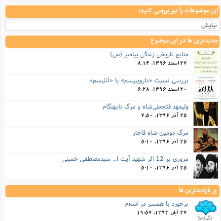
این موضوعات را نیز بررسی کنید:
نیایش
جدیدترین ها در این موضوع
منابع تاريخي زندگي پيامبر (ص)
27 اسفند 1396, 8:14
بررسي نسبت «داروينيسم» با «آتئيسم»
20 اسفند 1396, 6:28
ولیعهد فتحعلی‌شاه و مرگ نابهنگام
25 آذر 1396, 7:50
مرگ دومین شاه قاجار
25 آذر 1396, 5:10
مروری بر 12 اثر شهید آیت ا... سیدمصطفی خمینی
25 آذر 1396, 5:10
پر بازدیدترین ها
برخورد با همسر در اسلام
27 آبان 1394, 19:57