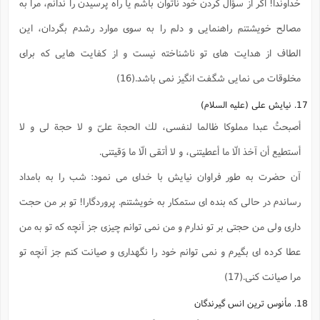
خداوندا! اگر از سؤال كردن خود ناتوان باشم يا راه پرسيدن را ندانم، مرا به
مصالح خويشتنم راهنمايى و دلم را به سوى موارد رشدم بگردان، اين
الطاف از هدايت هاى تو ناشناخته نيست و از كفايت هايى كه براى
مخلوقات مى نمايى شگفت انگيز نمى باشد.(16)
17. نيايش على (علیه السلام)
أصبحتُ عبدا مملوكا ظالما لنفسى، لك الحجة علىّ و لا حجة لى و لا
أستطيع أن آخذ الّا ما أعطيتنى، و لا أتقى الّا ما وَقيتنى.
آن حضرت به طور فراوان نيايش با خداى مى نمود: شب را به بامداد
رساندم در حالى كه بنده اى ستمكار به خويشتنم. پروردگارا! تو بر من حجت
داری ولی من حجتى بر تو ندارم و من نمى توانم چيزى جز آنچه كه تو به من
عطا كرده اى بگيرم و نمى توانم خود را نگهدارى و صيانت كنم جز آنچه تو
مرا صيانت كنى.(17)
18. مأنوس ترين انس گيرندگان