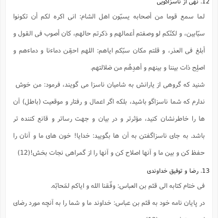
12. نهى از ناسزاگويى
لما سمع قوما من أصحابه يسبّون اهل الشام: انى اكره لكم أن تكونوا
سبّابين، و لكنّكم لو وصفتم أعمالهم و ذكرتم حالهم، كان أصوب فى القول و
أبلغ فى العذر، و قلتم مكان سبّكم اياهم: اللهم احقِن دماءنا و دماءهم و
اصلِح ذات بیننا و بینهم و أهدِهُم من ضلالتهم.
شنيد كه گروهى از يارانش به شاميان ناسزا مى گويند، فرمود: من خوش ‍
ندارم كه شما ناسزاگو باشيد، بلكه اگر اعمال و رفتار و موقعيت (باطل) آن
ها را خاطرنشان كنيد، مؤثرتر و در بيان و جهت رساتر و قانع كننده تر
باشد. به جاى ناسزاگفتن به آن ها بگوييد: خدايا! خون هاى ما و آنان را
حفظ كن و بین ما و آنها اصلاح کن و آنها را از گمراهی نجات بخش!(12)
13. رضا و توفيق خداوندى
فى ختام كتابه الى قثم بن العباس: وفّقنا الله و اياكم لمَحابّه.
در پايان نامه خود به قثم بن عباس: خداوند ما و شما را به آنچه مورد رضاى