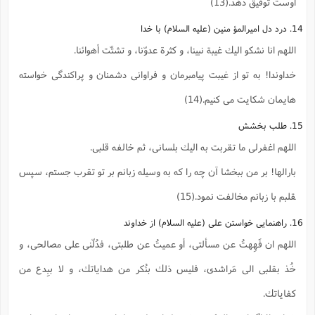
اوست توفيق دهد.(13)
14. درد دل اميرالمؤ منين (علیه السلام) با خدا
اللهم انا نشكو اليك غيبة نبينا، و كثرة عدوّنا، و تشتّت أهوائنا.
خداوندا! به تو از غيبت پيامبرمان و فراوانى دشمنان و پراكندگى خواسته
هايمان شكايت مى كنيم.(14)
15. طلب بخشش
اللهم اغفرلى ما تقربت به اليك بلسانى، ثم خالفه قلبى.
بارالها! بر من ببخشا آن چه را كه به وسيله زبانم بر تو تقرب جستم، سپس
‍قلبم با زبانم مخالفت نمود.(15)
16. راهنمايى خواستن على (علیه السلام) از خداوند
اللهم ان فَهِهتُ عن مسألتى، أو عميتُ عن طلبتى، فدُلّنى على مصالحى، و
خُذ بقلبى الى مَراشدى، فليس ذلك بنُكر من هداياتك، و لا ببِدع من
كفاياتك.