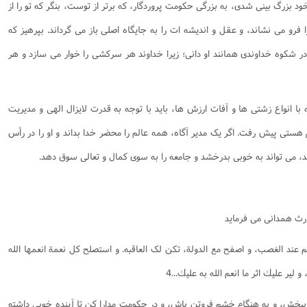
ا خود بزرگ بینی شدی، به بزرگی حکومت پروردگار، که برتر از توست، بنگر که تو را از
رو می نشاند، و عقل و اندیشه ات را به جایگاه اصلی باز می گرداند. بپرهیز که
 در شکوه خداوندی همانند او دانی؛ زیرا خداوند هر سرکشی را خوار می سازد و هر
ا انواع زشتی ها و آفات ارزش ها، باید با توجه به قدرت لایزال الهی و مدیریت
ستی پیش رفت. اگر یک مدیر آگاه، همه عالم را محضر خدا بداند و او را در رأس
د، می تواند به خوبی بدرخشد و جامعه را به سوی کمال و تعالی سوق دهد.
ارث همدانى مى فرماید
م عند الغصب، و اصفح مع الدولة، تكن لک العاقبه. و استصلح كل نعمة انعمها الله
لير عليك اثر ما انعم الله به عليك...4
ببخش، و به هنگام خشم فروتن باش، و در حكومت مدارا كن تا آينده خوبى داشته