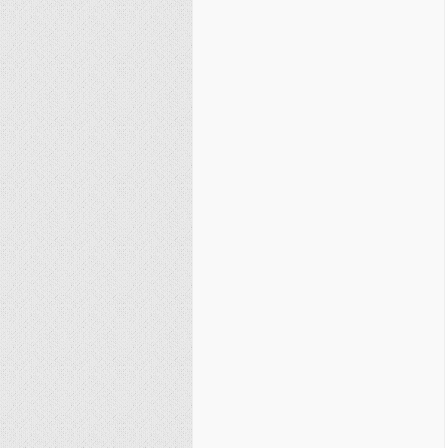
نصیریه (شیعی)
سایر فرق شیعی