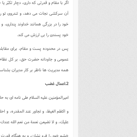
اگر با مقام و قدرتی که داری، دچار تکبّر ی
آن سرکشی نجات می دهد، و تندروی تو را ف
خود را در بزرگی همانند خداوند پنداری، و
خود پسندی را بی ارزش می کند.
پس در محدوده پست و مقام، برای مقابله ب
عمومی و جاودانه حضرت حق، بر کل نظام ه
همه مدیریت ها ناظر بر کار مدیران بشناس
2.اعمال غضب
اميرالمؤمنين عليه السلام طى نامه اى به ح
و اكظم الغيظ، و تجاور عند المقدره، و احل
عليك، و لا تضيعن نعمة من نعم الله عندك، و 
خشم خود را فرو نشان، و به هنگام قدرت 