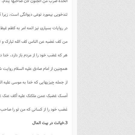
الحدة ضرب من الجنون لان صاحبها يندم، فا
تندخويى بيمورد نوعى ديوانگى است، زيرا ك
در روايات بسيارى نيز ائمه امر به كظم غيظ
من کف غضبه عن الناس کف الله تبارک و تعال
هر كه غضب خود را از مردم باز دارد، خدا در 
همچنين از امام صادق عليه السلام روايت ش
از جمله چيزيهايى كه خدا به موسى عليه الس
أمسک غضبک عمن ملکتک علیه أکف عنک غض
غضب خود را از كسانى كه من تو را صاحب اختي
3.خیانت در بیت المال