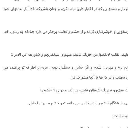
دار و نعمتهايى كه در اختيار دارى تباه مكن، و چنان باش كه خدا آثار نعمتهاى خود
رمخويى و خوشرفتارى كرده و از خشم و غضب برحذر مى دارد چنانكه به رسول خدا
غليظ القلب لانفظوا من حولك فاعف عنهم و استغفرلهم و شاورهم فى الامر.5
ردم نرم و مهربان شدى و اگر خشن و سنگدل بودى، مردم از اطراف تو پراكنده مى
ش مطلب و در كارها با آنها مشورت كن
ك مغزى و تحريك شيطان تشبيه مى كند و دورى از خشم را
رى در هنگام خشم را مهار نفس مى دانست و خشم بيمورد را دليل
موده است: