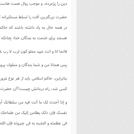
دین را پژمرده، و موجب زوال نعمت هاست
حضرت بزرگترين آفت را تسلط مستكبرانه كارگ
در همه حال به ياد داشته باشند كه حا
هستند براى خدمت به بندگان خدا؛ چنانكه 
فانما انا و انت عبيد مملو كون لرب لا رب غيره
پس همانا من و شما بندگان و مملوك پرورد
بنابراین، حاکم اسلامی باید از هر نوع غر
کسی شد، راه درمانش چیست؟آن حضرت در ن
و إذا أحدث لک ما أنت فیه من سلطانک أبه
نفسک فإن ذلک یطامن إلیک من طماحک و 
فی عظمته و التشبه به فی جبروته فإن الله 