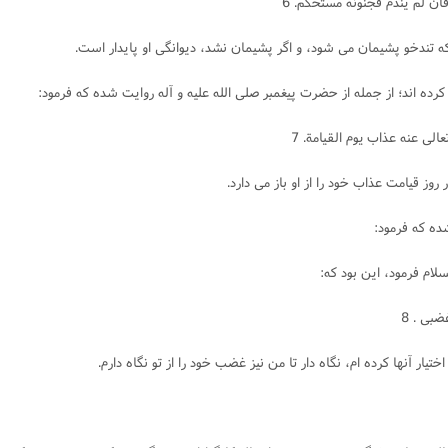
ن لم يندم فجنونه مستحكم. 6
ه تندخو پشيمان مى شود، و اگر پشيمان نشد، ديوانگى او پايدار است.
 كرده اند؛ از جمله از حضرت پيغمبر صلى الله عليه و آله روايت شده كه فرمود:
ی عنه عذاب یوم القیامة. 7
روز قيامت عذاب خود را از او باز مى دارد.
ده كه فرمود:
لام فرمود، اين بود كه:
بی . 8
ار آنها كرده ام، نگاه دار تا من نيز غضب خود را از تو نگاه دارم.