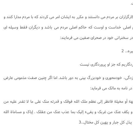
.
زاران بر مردم مى دانستند و مكرر به ايشان امر مى كردند كه با مردم مدارا كنند و
كم اصلى خداست و اوست كه حاكم اصلى مردم مى باشد و ديگران فقط وسيله اى
در سخنرانى خود در صحراى صفين مى فرمايند:
... 2
گاريم كه جز او پروردگارى نيست
ورزدگی، خودمحوری و خودبزرگ بینی به دور باشد. اما اگر چنین صفت مذمومی عارض
امه به مالک می فرماید:
ة أو مخیلة فانظر إلی عظم ملک الله فوقک و قدرته منک علی ما لا تقدر علیه من
یکف عنک من غربک و یفیء إلیک بما عذب عنک من عقلک . إیاک و مساماة الله
یذل کل جبار و یهین کل مختال...3