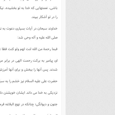
باشى، نعمتهايى كه خدا به تو بخشيده، نيكو 
را در تو آشكار ببيند.
خداوند سبحان در آيات بسيارى دعوت به ن
صلى الله عليه و آله وحى شد:
فبما رحمة من الله لنت لهم ولو كنت فظا 
اى پيامبر به بركت رحمت الهى در برابر م
شدند. پس آنها را ببخش و براى آنها آمرز
حضرت على عليه السلام نيز خشم را به سب
نزديكى به خدا مى داند. ايشان خويشتن دا
جنون و ديوانگى؛ چنانكه در نهج البلاغه فر