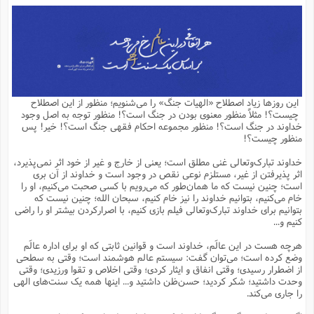
م
ق
ت
تقویم عبادی
ن
ق
م
ک
م
م
ن
ت
ق
ا
ت
ن
ق
چند رسانه ای
ت
ش
ع
و
ق
ا
م
س
ا
ا
چ
ق
ت
احادیث
ن
ق
ا
ا
و
ج
ا
پ
ر
ف
ش
ق
م
ب
ا
م
ا
ت
ا
ن
این روزها زیاد اصطلاح «الهیات جنگ» را می‌شنویم؛ منظور از این اصطلاح
ق
و
فرهنگ علوم انسانی و اسلامی
ا
ن
ا
ع
ن
و
چیست؟! مثلاً منظور معنوی بودن در جنگ است؟! منظور توجه به اصل وجود
ف
ا
ا
م
س
ق
آ
ا
س
خداوند در جنگ است؟! منظور مجموعه احکام فقهی جنگ است؟! خیر! پس
ت
ف
و
ش
پ
ق
ا
ا
ا
س
ت
ویترین
منظور چیست؟!
ع
ق
م
س
ب
و
ت
آ
ز
آ
ح
و
ح
ت
ا
ا
ه
س
و
خداوند تبارک‌وتعالی غنی مطلق است؛ یعنی از خارج و غیر از خود اثر نمی‌پذیرد،
د
ق
آ
ت
ا
ق
یادداشت‌ها
ن
م
و
و
و
ا
اثر پذیرفتن از غیر، مستلزم نوعی نقص در وجود است و خداوند از آن بری
ق
ف
د
ش
ن
است؛ چنین نیست که ما همان‌طور که می‌رویم با کسی صحبت می‌کنیم، او را
ه
ف
ق
ر
ح
و
ا
ع
آ
ت
ص
خام می‌کنیم، بتوانیم خداوند را نیز خام کنیم، سبحان الله؛ چنین نیست که
تست
ه
ه
ش
ق
آ
ف
د
س
ا
بتوانیم برای خداوند تبارک‌وتعالی فیلم بازی کنیم، با اصرارکردن بیشتر او را راضی
ع
م
ق
ق
خ
ر
ا
و
ش
ک
ج
ص
کنیم و...
م
ف
ق
آ
ه
ف
ش
ه
آ
ب
س
ق
ت
ق
ک
ن
ه
م
ع
ق
ا
ت
و
م
ص
هرچه هست در این عالَم، خداوند است و قوانین ثابتی که او برای اداره عالَم
ا
ت
ذ
ت
آ
م
م
ا
م
ع
ت
ا
م
وضع کرده است؛ می‌توان گفت: سیستم عالم هوشمند است؛ وقتی به سطحی
ن
ف
ا
ز
ع
ا
س
و
ق
از اضطرار رسیدی؛ وقتی انفاق و ایثار کردی؛ وقتی اخلاص و تقوا ورزیدی؛ وقتی
ت
م
ت
ن
م
س
و
ا
ح
م
ر
ن
ق
م
وحدت داشتید؛ شکر کردید؛ حسن‌ظن داشتید و... اینها همه یک سنت‌های الهی
خ
ر
ت
م
ا
ا
ف
ن
پ
ا
ر
ز
ا
را جاری می‌کند.
و
م
آ
د
م
ق
ا
ه
ص
(
ا
س
ق
ر
ا
م
ت
س
ا
ا
د
ف
ن
م
ا
ا
خ