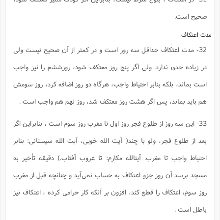
صحیح است.
مدت اعتکاف‌
32- مدت اعتکاف حداقل سه روز است و در کمتر از آن صحیح نیست ولى
در زیاده حدى ندارد. ولى اگر پنج روز معتکف شود، روزششم را نیز واجب
است بماند، بلکه بنابر احتیاط واجب، هرگاه دو روز اضافه کرد، روز سومش
هم باید بماند، پس اگر هشت روز معتکف شد، روز نهم هم واجب است .
33- این سه روز از طلوع فجر روز اول تا مغرب روز سوم است ، بنابراین اگر
بعد از طلوع فجر، ولو با چند( آیت الله خویى، آیت الله سیستانى: بنابر
احتیاط واجب تا مغرب. آیتالله مکارم: تا غروب آفتاب.) دقیقه تأخیر به
مسجد برسد آن روز جزو اعتکاف به حساب نمى‌آید و چنانچه قبل از مغرب
روز سوم، اعتکاف را قطع کند، افزون بر آنکه کار حرامى کرده ، اعتکاف نیز
باطل است .