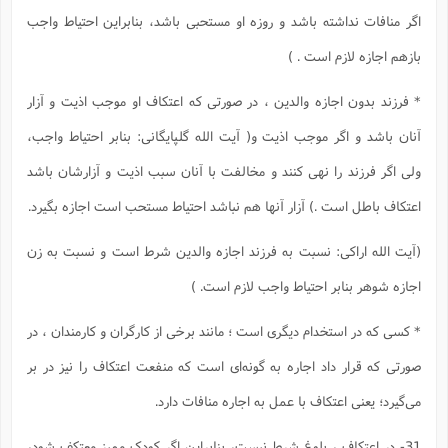
ا
ش
اگر منافات نداشته باشد و روزه او مستحبى باشد، بنابراین احتیاط واجب
و
ف
(
ذ
بازهم اجازه لازم است . )
ن
م
م
غ
م
* فرزند بدون اجازه والدین ، در صورتى که اعتکاف او موجب اذیت و آزار
م
(
آنان باشد و اگر موجب اذیت و( آیت الله گلپایگانى: بنابر احتیاط واجب،
ش
ب
ه
(
ولى اگر فرزند را نهى کنند و مخالفت با آنان سبب اذیت و آزارشان باشد
و
ن
ا
اعتکاف باطل است .) آزار آنها هم نباشد احتیاط مستحب است اجازه بگیرد.
ف
ح
م
(
(آیت الله اراکى: نسبت به فرزند اجازه والدین شرط است و نسبت به زن
م
ن
اجازه شوهر بنابر احتیاط واجب لازم است. )
ش
(
د
* کسى که در استخدام دیگرى است ؛ مانند برخى از کارگران و کارمندان ، در
س
ف
ف
م
صورتى که قرار داد اجاره به گونه‌اى است که منفعت اعتکاف را نیز در بر
ش
م
مى‌گیرد؛ یعنى اعتکاف با عمل به اجاره منافات دارد.
31- در اعتکاف ، بلوغ شرط نیست، بنابراین اگر کودک ممیز معتکف شود،