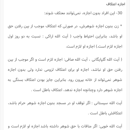
ت
اجازه اعتکاف‌
ا
ا
ف
ح
ت
ت
س
ن
30- این افراد بدون اجازه، نمى‌توانند معتکف شوند:
ج
ذ
ق
ش
م
و
م
م
س
م
ج
* زن بدون اجازه شوهرش، در صورتى که اعتکاف موجب از بین رفتن حق
(
ا
و
ج
ش
او باشد، بنابراین احتیاط واجب ( آیت الله اراکى : نسبت به دو روز اول
ح
چ
م
ع
س
ف
خ
(
اجازه لازم است.) اجازه او لازم است.
ا
ف
ن
ن
ت
م
ذ
م
( آیت الله گلپایگانى ، آیت الله صافى: اجازه لازم است و اگر موجب از بین
ت
م
م
ک
رفتن حق او نباشد، اجازه او براى اعتکاف لزومى ندارد ولى بدون اجازه
ا
ش
(
ه
ش
پ
شوهر نمى‌تواند از خانه بیرون رود. بنابراین جایز بودن اعتکاف بستگى به
ع
ا
چ
و
ا
و
ع
ش
اجازه شوهر دارد وچنانچه اجازه ندهد، اعتکاف باطل است .
پ
(
ف
ذ
ف
ن
آیت الله سیستانى : اگر توقف او در مسجد بدون اجازه شوهر حرام باشد،
م
ز
ن
ت
ا
(
م
اعتکافش باطل است .
ت
ح
م
ا
ع
آیت الله خویى: اگر منافات با حق شوهر داشته باشد اجازه او لازم است و
(
ع
ش