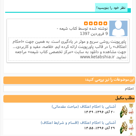
نظر خود را بنویسید!
نوشته شده توسط
کتاب شیعه -
9 فروردین 1397
پاورپوینت روشی سریع و موثر در یادگیری است. به همین جهت «احکام
اعتکاف» را در قالب پاورپوینت ارائه کرده ایم. خلاصه، مفید و کاربردی....
جهت مشاهده و دانلود به سایت «مرکز تخصصی کتاب شیعه» مراجعه
نمایید. www.ketabshia.ir
این موضوعات را نیز بررسی کنید:
احکام
مطلب مکمل
آشنایی با احکام اعتکاف (مباحث مقدماتی)
20 آبان 1396, 14:49
آشنایی با احکام اعتکاف (اقسام و شرایط اعتکاف)
29 آبان 1396, 14:55