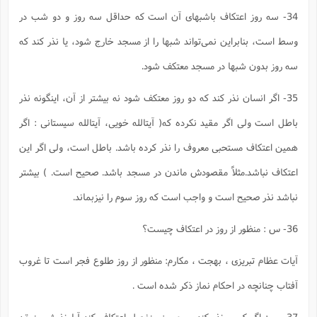
34- سه روز اعتکاف باشبهاى آن است که حداقل سه روز و دو شب در
وسط است، بنابراین نمى‌تواند شبها را از مسجد خارج شود، یا نذر کند که
سه روز بدون شبها در مسجد معتکف شود.
35- اگر انسان نذر کند که دو روز معتکف شود نه بیشتر از آن، اینگونه نذر
باطل است ولى اگر مقید نکرده که‌( آیتالله خویى، آیتالله سیستانى : اگر
همین اعتکاف مستحبى معروف را نذر کرده باشد. باطل است، ولى اگر این
اعتکاف نباشد.مثلاً مقصودش ماندن در مسجد باشد. صحیح است. ) بیشتر
نباشد نذر صحیح است و واجب است که روز سوم را نیزبماند.
36- س : منظور از روز در اعتکاف چیست؟
آیات عظام تبریزى ، بهجت ، مکارم: منظور از روز طلوع فجر است تا غروب
آفتاب چنانچه در احکام نماز ذکر شده است .
37- س: اگر کسى نذر کند، سه روز منفصل اعتکاف کند آیا نذرش منعقد