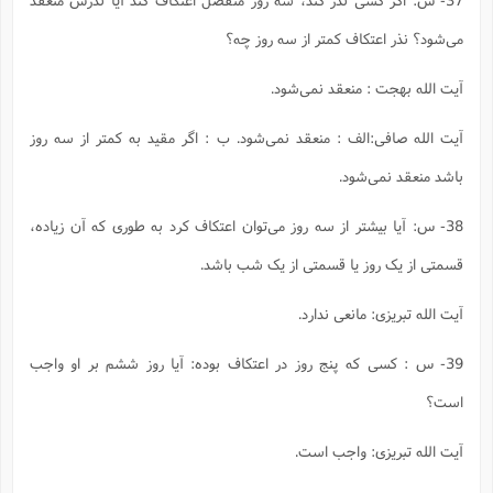
مى‌شود؟ نذر اعتکاف کمتر از سه روز چه؟
آیت الله بهجت : منعقد نمى‌شود.
آیت الله صافى:الف : منعقد نمى‌شود. ب : اگر مقید به کمتر از سه روز
باشد منعقد نمى‌شود.
38- س: آیا بیشتر از سه روز مى‌توان اعتکاف کرد به طورى که آن زیاده،
قسمتى از یک روز یا قسمتى از یک شب باشد.
آیت الله تبریزى: مانعى ندارد.
39- س : کسى که پنج روز در اعتکاف بوده: آیا روز ششم بر او واجب
است؟
آیت الله تبریزى: واجب است.