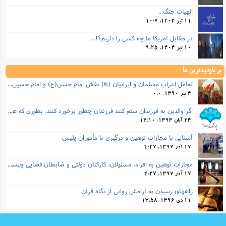
الهیات جنگ...
11 تیر 1404, 10:7
در مقابل آمریکا ما چه کسی را داریم؟!...
10 تیر 1404, 9:25
پر بازدیدترین ها
تعامل اعراب مسلمان و ایرانیان (6) نقش امام حسن(ع) و امام حسین(ع) در فتح ایران
4 تیر 1390, 0:0
اگر والدین به فرزندان ستم کنند فرزندان چطور برخورد کنند، بطوری که هم موجب ناراحتی آنها نشود و هم بتوانند آنها را امر به معروف و نهی از منکر کنند، و اگر نصیحت تأثیر نداشت چطور باید با آنها برخورد کرد؟
24 آبان 1393, 14:10
آشنایی با مجازات توهین و درگیری با مأموران پلیس
17 آذر 1397, 4:27
مجازات‌ توهین به افراد، مسئولان، کارکنان دولتی و ضابطان قضایی چیست؟
17 آذر 1397, 4:27
راههای رسیدن به آرامش روانی از نگاه قرآن
11 دی 1396, 13:58