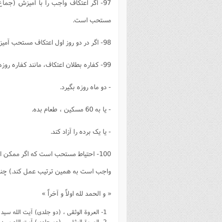
97- اگر اعتکاف واجب را با آمیزش (ج
مستحب است.
98- اگر در دو روز اول اعتکاف مستحب آمیزش کند و اعتکاف را رها نکند بنابراحتیاط واجب کفاره لازم است .
99- کفاره بطلان اعتکاف، مانند کفاره روزه ماه رمضان است، یعنى ، باید:
- دو ماه روزه بگیرد.
- یا به 60 مسکین ، طعام بده.
- یا یک برده را آزاد کند.
100- احتیاط مستحب است که اگر ممکن اس
واجب است به همین ترتیب عمل کند.) چنانچه نتواند روز
« و الحمد لله اولاً و آخراً »
1- العروة الوثقى ، (دو جلدى) آیت الله سید محمد کاظم یزدى (ره) ، چاپ تهران: المکتبةالعلمیة الاسلامیه.
2- العروة الوثقى ، (دو جلدى) آیت الله سید محمد کاظم یزدى (ره) چاپ سوم، مؤسسه مطبوعاتى اسماعیلیان ، 1412 ه. ق.