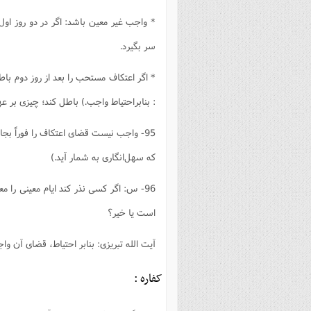
* واجب غیر معین باشد: اگر در دو روز اول ب
سر بگیرد.
* اگر اعتکاف مستحب را بعد از روز دوم باطل
: بنابراحتیاط واجب.)‌ باطل کند؛ چیزى بر ع
95- واجب نیست قضاى اعتکاف را فوراً بج
که سهل‌انگارى به شمار آید.)
96- س: اگر کسى نذر کند ایام معینى را م
است یا خیر؟
آیت الله تبریزى: بنابر احتیاط، قضاى آن و
کفاره :