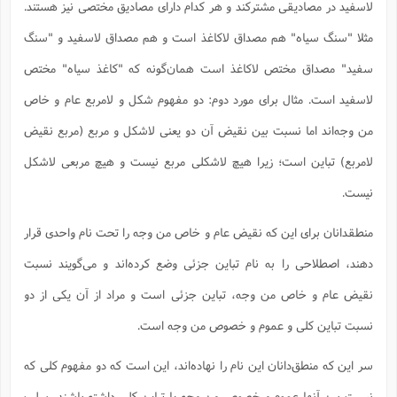
لاسفید در مصادیقی مشترکند و هر کدام دارای مصادیق مختصی نیز هستند.
مثلا "سنگ سیاه" هم مصداق لاکاغذ است و هم مصداق لاسفید و "سنگ
سفید" مصداق مختص لاکاغذ است همان‌گونه که "کاغذ سیاه" مختص
لاسفید است. مثال برای مورد دوم: دو مفهوم شکل و لامربع عام و خاص
من وجه‌اند اما نسبت بین نقیض آن دو یعنی لاشکل و مربع (مربع نقیض
لامربع) تباین است؛ زیرا هیچ لاشکلی مربع نیست و هیچ مربعی لاشکل
نیست.
منطقدانان برای این که نقیض عام و خاص من وجه را تحت نام واحدی قرار
دهند، اصطلاحی را به نام تباین جزئی وضع کرده‌اند و می‌گویند نسبت
نقیض عام و خاص من وجه، تباین جزئی است و مراد از آن یکی از دو
نسبت تباین کلی و عموم و خصوص من وجه است.
سر این که منطق‌دانان این نام را نهاده‌اند، این است که دو مفهوم کلی که
نسبت بین آنها عموم و خصوص من وجه یا تباین کلی داشته باشند، سلب