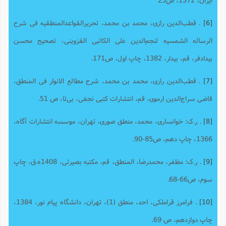
[6]
. ق‍طب‌ال‍دی‍ن‌ رازی‌، م‍ح‍م‍د ب‍ن‌ م‍ح‍م‍د، تحریر‌القواعد‌المنطقیه فی شرح‌
الرساله ‌الشمسیه لنجم‌الدین علی ‌الکاتبی ‌القزوینی، تصحیح محسن‌
بیدادفر، قم، بیدار، 1382، چاپ اول، ص171.
[7]
. ق‍طب‌ال‍دی‍ن‌ رازی‌، م‍ح‍م‍د ب‍ن‌ م‍ح‍م‍د، ش‍رح‌ م‍طال‍ع‌ الان‍وار فی‌ ال‍م‍ن‍طق،
ق‍اضی‌ س‍راج‌ال‍دی‍ن‌ ارم‍وی‌، قم، انتشارات کتبی نجفی، بی‌تا، ص 51.
[8]
. ر.ک: خوانساری، محمد، منطق صوری، تهران، موسسه انتشارات آگاه،
1366، چاپ دهم، ص85-90.
[9]
. ر.ک: مظفر، محمدرضا، المنطق، قم، مکتبه بصیرتی، 1408ه.ق، چاپ
سوم، ص66-68.
[10]
. فرامرز قراملکی، احد، منطق (1)، تهران، دانشگاه پیام نور، 1384،
چاپ دوازدهم، ص 69.