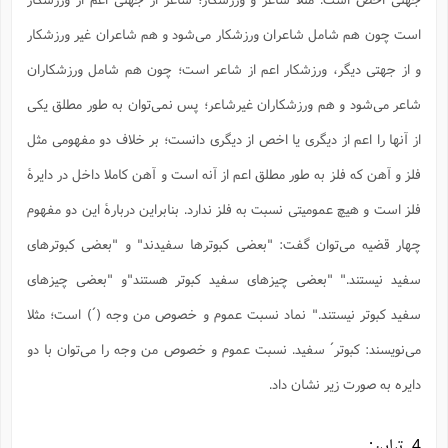
ا
ش
و
است چون هم شامل شاعران ورزشکار می‌شود و هم شاعران غیر ورزشکار
ف
(
ذ
ن
و از جهتی دیگر، ورزشکار اعم از شاعر است؛ چون هم شامل ورزشکاران
م
م
غ
م
م
شاعر می‌شود و هم ورزشکاران غیرشاعر؛ پس نمی‌توان به طور مطلق یکی
(
از آنها را اعم از دیگری یا اخص از دیگری دانست؛ بر خلاف دو مفهومی مثل
ش
ب
ه
(
فلز و آهن که فلز به طور مطلق اعم از آنه است و آهن کاملا داخل در دایرۀ
و
ن
ا
فلز است و هیچ عمومیتی نسبت به فلز ندارد. بنابراین دربارۀ این دو مفهوم
ف
ح
چهار قضیه می‌توان گفت: "بعضی کبوترها سفیدند" و "بعضی کبوترهای
م
(
م
سفید نیستند." "بعضی چیزهای سفید کبوتر هستند"و "بعضی چیزهای
ن
ش
(
سفید کبوتر نیستند." نماد نسبت عموم و خصوص من وجه (´) است؛ مثلا
د
س
ف
می‌نویسند: کبوتر´ سفید. نسبت عموم و خصوص من وجه را می‌توان با دو
ف
م
ش
دایره به صورت زیر نشان داد.
م
4. تباین: