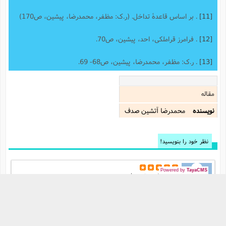
[11]
. بر اساس قاعدۀ تداخل. (ر.ک: مظفر، محمدرضا، پیشین، ص170)
[12]
. فرامرز قراملکی، احد، پیشین، ص70.
[13]
. ر.ک: مظفر، محمدرضا، پیشین، ص68- 69.
مقاله
نویسنده
محمدرضا آتشين صدف
نظر خود را بنویسید!
Powered by
TayaCMS
نوشته شده توسط
-
16 آبان 1399
خوب بود فقط کاش حداقل برای هرکدوم دو تا مقال میزدید