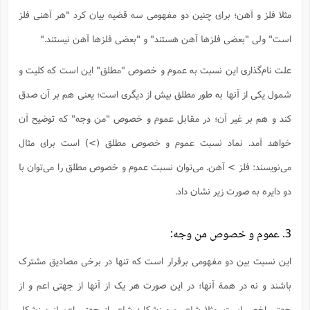
ت
ا
ا
ف
مثلا فلز و آهن؛ برای چنین دو مفهومی سه قضیه بیان کرد "هر آهنی فلز
ح
ت
ت
س
ن
ج
ذ
ق
است" ولی "بعضی فلزها آهن هستند" و "بعضی فلزها آهن نیستند."
ش
م
و
م
م
س
م
ج
(
ا
علت نام‌گذاری این نسبت به عموم و خصوص "مطلق" این است که کلیت و
و
ج
ش
ح
چ
م
شمول یکی از آنها به طور مطلق بیش از دیگری است؛ یعنی هم بر آن صدق
ع
س
ف
خ
(
ا
ف
ن
کند و هم بر غیر آن؛ در مقابل عموم و خصوص "من وجه" که توضیح آن
ن
ت
م
ذ
م
خواهد آمد. نماد نسبت عموم و خصوص مطلق (>) است برای مثال
ت
م
م
ک
ا
می‌نویسند: فلز > آهن. می‌توان نسبت عموم و خصوص مطلق را می‌توان با
ش
(
ه
ش
پ
دو دایره به صورت زیر نشان داد.
ع
ا
چ
و
ا
و
ع
ش
پ
(
ف
3. عموم و خصوص من‌ وجه:
ذ
ف
ن
م
ز
ن
ت
این نسبت بین دو مفهومی برقرار است که تنها در برخی مصادیق مشترک
ا
(
م
ت
ح
م
باشند و نه در همۀ آنها؛ در این صورت هر یک از آنها از جهتی اعم و از
ا
ع
(
ع
ش
جهتی اخص است. مثلا شاعر و ورزشکار؛ شاعر از جهتی اعم از ورزشکار