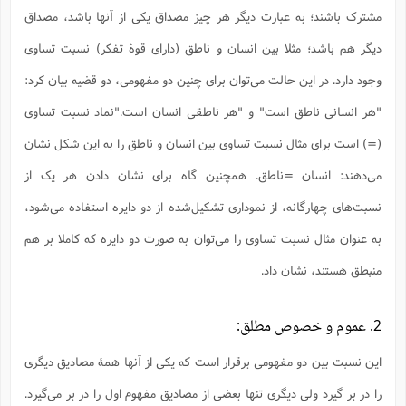
س
م
ع
ف
ق
م
(
مشترک باشند؛ به عبارت دیگر هر چیز مصداق یکی از آنها باشد، مصداق
ه
ع
ع
ش
ز
م
ر
ش
پ
ا
ا
ا
ق
ح
ف
ت
دیگر هم باشد؛ مثلا بین انسان و ناطق (دارای قوۀ تفکر) نسبت تساوی
گ
ع
ق
د
پ
ف
خ
(
ذ
ب
ت
ا
ش
م
ح
ع
وجود دارد. در این حالت می‌توان برای چنین دو مفهومی، دو قضیه بیان کرد:
ش
م
ع
س
2
م
ا
ا
خ
ت
خ
"هر انسانی ناطق است" و "هر ناطقی انسان است."نماد نسبت تساوی
آ
م
ف
ق
ح
پ
ص
پ
د
ن
و
(
آ
(=) است برای مثال نسبت تساوی بین انسان و ناطق را به این شکل نشان
ه
ع
م
ش
ت
ت
د
پ
ج
ا
2
ا
ت
می‌دهند: انسان =ناطق. همچنین گاه برای نشان دادن هر یک از
ی
گ
ش
ف
ا
(
ذ
ب
ش
م
نسبت‌های چهارگانه، از نموداری تشکیل‌شده از دو دایره استفاده می‌شود،
ح
م
ا
ا
م
ا
م
ب
ا
به عنوان مثال نسبت تساوی را می‌توان به صورت دو دایره که کاملا بر هم
ش
و
(
ف
م
ش
ف
ن
منبطق هستند، نشان داد.
م
پ
ع
و
ا
ت
ف
ه
ع
ا
(
ف
ت
ت
ق
ن
2. عموم و خصوص مطلق:
ح
ذ
غ
ش
م
ب
پ
ت
م
(
د
م
این نسبت بین دو مفهومی برقرار است که یکی از آنها همۀ مصادیق دیگری
ه
ا
ت
ف
ح
س
آ
و
ر
ش
ن
را در بر گیرد ولی دیگری تنها بعضی از مصادیق مفهوم اول را در بر می‌گیرد.
ع
ف
ع
م
د