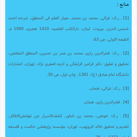
منابع :
[1]
. ر.ک: غزالی، محمد بن محمد، معیار العلم فی المنطق، شرحه احمد
شمس الدین، بیروت، لبنان، دارالکتب العلمیه، 1410 هجری، 1990 م،
الطبعه الاولی، ص 63.
[2]
. ر.ک: فخرالدین رازی، محمد بن عمر بن حسین، المنطق الملخص،
تحقیق و تعلیق: دکتر فرامرز قراملکی و آدینه اصغری نژاد، تهران، انتشارات
دانشگاه امام صادق (ع)، 1381، چاپ اول، ص 30.
[3]
. ر.ک: غزالی، همان.
[4]
. فخرالدین رازی، همان.
[5]
. ر.ک: خونجی، محمد بن ناماور، کشف‌الاسرار عن غوامض‌الافکار‌‫،
تقدیم و تحقیق خالد الرویهب، تهران، مؤسسه پژوهشی حکمت و فلسفه
ایران، 1372، ص25