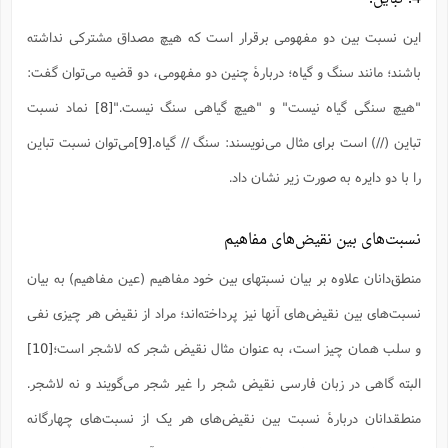
این نسبت بین دو مفهومی برقرار است که هیچ مصداق مشترکی نداشته
باشند؛ مانند سنگ و گیاه؛ دربارۀ چنین دو مفهومی، دو قضیه می‌توان گفت:
"هیچ سنگی گیاه نیست" و "هیچ گیاهی سنگ نیست."
[8]
نماد نسبت
تباین (//) است برای مثال می‌نویسند: سنگ // گیاه.
[9]
می‌توان نسبت تباین
را با دو دایره به صورت زیر نشان داد.
نسبت‌های بین نقیض‌های مفاهیم
منطق‌دانان علاوه بر بیان نسبتهای بین خود مفاهیم (عین مفاهیم) به بیان
نسبت‌های بین نقیض‌های آنها نیز پرداخته‌اند؛ مراد از نقیض هر چیزی نفی
و سلب همان چیز است، به عنوان مثال نقیض شجر که لاشجر است؛
[10]
البته گاهی در زبان فارسی نقیض شجر را غیر شجر می‌گویند و نه لاشجر.
منطقدانان دربارۀ نسبت بین نقیض‌های هر یک از نسبت‌های چهارگانه