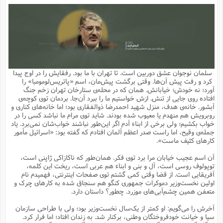
م
ق
ت
تقویم عبادی
ن
ق
م
ک
م
م
ن
ت
ق
ا
ت
ن
ق
چند رسانه ای
ت
ش
ع
و
ق
ا
م
س
ا
ا
چ
ق
ت
احادیث
ن
ق
ا
ا
و
ج
ا
پ
ر
ف
ش
ق
م
ب
ا
م
ا
ت
ا
ن
سلمان نوجوان عشق دوربین است. تا تهران با ما بود. رفقایش را در اوج پیدا
ق
و
فرهنگ علوم انسانی و اسلامی
ا
ن
ا
ع
ن
و
کرد و رفت پیش آن‌ها. وقتی برگشت پیش‌مان، اسم «پاتریس‌لومومبا» را
ف
ا
ا
م
س
ق
آ
ا
س
آورد؛ نه خودش؛ خیابانش. همان که در محله‌ی ستارخان تهران زخم جنگ
ت
ف
و
ش
پ
ق
ا
ا
ا
س
ت
ویترین
افتاده روی جایی از تنش. ازش خواستیم ما را ببرد آن‌جا. بردمان توی کوچه‌ی
ع
ق
م
س
ب
و
ت
آ
ز
آ
آبشور. خانه‌ی هدف، منزل شهید احمدرضا ذوالفقاری بود؛ اما خانه‌های کناری و
ح
و
ح
ت
ا
ا
ه
س
و
روبرویش هم منهدم یا معیوب شده بودند. شاید توی مرام ما نباشد کسی را در
د
ق
آ
ت
ا
ق
یادداشت‌ها
ن
م
و
و
و
ا
خواب بکشیم؛ ولی برخی از ابناء آدم اگر این‌طور نباشند خواب‌شان نمی‌برد. یاد
ق
ف
د
ش
ن
جمله‌ی وقیح، اما راست صدر اعظم آلمان افتادم که گفته بود: «اسرائیل مأمور
ه
ف
ق
ر
ح
و
ا
ع
آ
ت
ص
کارهای کثیف ماست».
تست
ه
ه
ش
ق
آ
ف
د
س
ا
ع
م
ق
ق
خ
ر
ا
و
ش
ک
ج
ص
آن اسم عجیب خیابان مرا برد توی فکر. همان‌طور که ناکازاکی ژاپنی است،
م
ف
ق
آ
ه
ف
ش
ه
آ
ب
س
ق
ت
ق
ک
ن
توپولوف روسی است، آل و بنی و ابناء هم عربی است، ریخت این کلمه،
ه
م
ع
ق
ا
ت
و
م
ص
آفریقایی است. از قضا وقتی کمی گشتم توی صفحات اینترنتی، فهمیدم نام
ا
ت
ذ
ت
آ
م
م
ا
م
ع
ت
ا
م
اولین نخست‌وزیر دموکرات جمهوری کنگو هم سنجاق شده به کارهای چرک و
ن
ف
ا
ز
ع
ا
س
و
ق
متعفن همین چشم‌آبی‌های موزرد. چطور؟ داستان دارد.
ت
م
ت
ن
م
س
و
ا
ح
م
ر
ن
ق
م
خ
ر
ت
م
ا
ا
ف
ن
پ
ا
ر
ز
ا
آخرش را می‌گویم: او کمتر از یک‌سال نخست‌وزیر بود؛ ولی با طراحی سازمان
و
م
آ
د
م
ق
ا
ه
ص
(
ا
س
سیا و خیانت خودفروختگان وطنی، برکنار شد. به زندان افتاد؛ اما فرار کرد.
ق
ر
ا
م
ت
س
ا
ا
د
ف
ن
م
ا
ا
خ