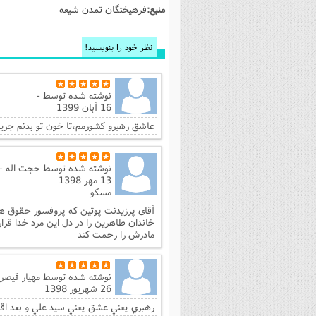
منبع:
فرهیختگان تمدن شیعه
فصل 
علوم
نظر خود را بنویسید!
خ
نوشته شده توسط
-
16 آبان 1399
عاشق رهبرو کشورمم،تا خون تو بدنم جریان
نوشته شده توسط
حجت اله -
13 مهر 1398
مسکو
آقای پرزیدنت پوتین که پروفسور حقوق 
خاندان طاهرین را در دل این مرد خدا قرار
مادرش را رحمت کند
نوشته شده توسط
مهيار قيصر
26 شهریور 1398
رهبري يعني عشق يعني سيد علي و بعد اقا 