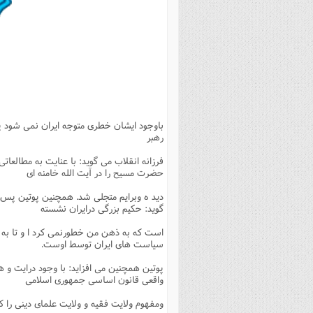
بانک پژوهشگران وفرهیختگان
مهدویت
زندگی نامه فرهیختگان
مد
دی
مقام
کارب
ذکر 
اخبار
فرهنگی
معرفی پژوهشگران
آداب و احکام اصناف
ا
ویژگ
مقال
ذکر 
معرفی سایت ها
عمومی
حوزه و دانشگاه
پایگاه های علمی
فرق 
راه 
تعاو
مهار
ذکر 
اطلاعیه
فقه
اعتقادی
پایگاه های مذهبی
ا
توبه
روش 
ذکر 
اخلاق
سیاسی
پایگاههای عقائد
عل
اهتم
ذکر 
باوجود ایشان خطری متوجه ایران نمی شود پ
اجتماعی
پایگاههای فرهنگی
عل
مجموعه پرسش ها و پاسخ ها
ذکر 
رهبر
جامعه
پایگاههای جامع موضوعات
ف
ذکر 
فرزانه انقلاب می گوید: با عنایت به مطالعاتی
اخبار عمومی
پایگاههای اندیشمندان اسلام
ک
ذکر
حضرت مسیح را در آیت الله خامنه ای
خبرگزاری ها
پایگاه های پاسخ گویی به سوا
فق
دید ه وبرایم متجلی شد. همچنین پوتین پس ا
گوید: حکیم بزرگی درایران نشسته
پایگاه های پاسخ گویی به احک
است که به ذهن من خطورنمی کرد ا و تا به 
پایگاه های تاریخی
منت
سیاست های ایران توسط اوست.
پایگاه های آموزشی
ا
پوتین همچنین می افزاید: با وجود درایت و 
واقعی قانون اساسی جمهوری اسلامی
فصل 
ومفهوم ولایت فقیه و ولایت علمای دینی را ک
فصلن