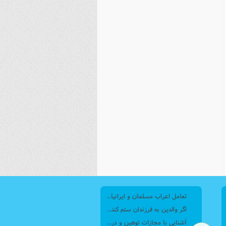
نصیریه (شیعی)
سایر فرق شیعی
تعامل اعراب مسلمان و ایرانیان (6) نقش امام حسن(ع) و امام حسین(ع) در فتح ایران
اگر والدین به فرزندان ستم کنند فرزندان چطور برخورد کنند، بطوری که هم موجب ناراحتی آنها نشود و هم بتوانند آنها را امر به معروف و نهی از منکر کنند، و اگر نصیحت تأثیر نداشت چطور باید با آنها برخورد کرد؟
آشنایی با مجازات توهین و درگیری با مأموران پلیس