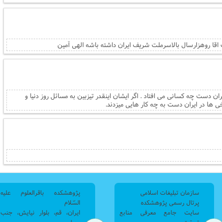
اقا روهزارسال بالاسرملت شریف ایران داشته باشه الهی آمین
ران دست چه کسانی می افتاد . اگر ایشان اینقدر تیزبین به مسائل روز دنیا و
ی ها در ایران دست به چه کار هایی میزدند.
سازمان تبلیغات اسلامی
پژوهشکده باقرالعلوم علیه
پرتال رسمی پژوهشکده
السّلام
سایت جامع معرفی منابع
ایران، قم، بلوار نیایش، جنب