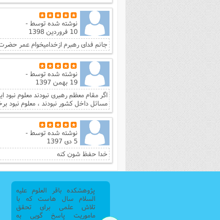
نوشته شده توسط
-
10 فروردین 1398
جانم فدای رهبرم ازخدامیخوام عمر حضرت 
نوشته شده توسط
-
19 بهمن 1397
اگر مقام معظم رهبری نبودند معلوم نبود ای
مسائل داخل کشور نبودند ، معلوم نبود برخ
نوشته شده توسط
-
5 دی 1397
خدا حفظ شون کنه
پژوهشکده باقر العلوم علیه
السلام سال هاست که با
تلاش علمی برای تحقق
ماموریت پاسخ گویی به