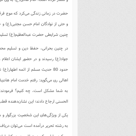
فصل 
حضرت در زمانی زندگی می‌کرد که موج فرقه
علوم
و حتی از نوادگان امام حسن مجتبی(ع) و ح
خ
چنین شرایطی حضرت عبدالعظیم(ع) تسلیم، 
در چنین بحرانی، حفظ دین و تسلیم مح
جواد(ع) رسیدند و در حضور ایشان اعلام
حدود 80 حدیث مسلم از ائمه اطهار
اهالی ری می‌گوید: رفتم خدمت امام هادی
به شما مشکل است، چه کنیم؟ فرمودند: 
الحسنی ارجاع دادند؛ این نشان‌دهنده قط
یکی از ویژگی‌های این شخصیت بزرگوار و 
به رشته تحریر درآمده است می‌توان دریافت 
می‌کرد و ایامی که در عراق بود، در کنار ام