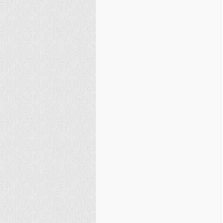
نصیریه (شیعی)
سایر فرق شیعی