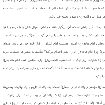
که ما هم عبد خدا شویم تا پیش خدا مقام داشته باشیم. نسبت داشتن با امام مهم
ر عمل پیرو ائمه(ع) و عبد و مطیع خدا باشد.
بخشندگی ایشان است، آن بزرگوار مانند جدشان، اموال شان را با مردم و فقرا
د جدشان سَخی بودند و مستمند و فقیر را بر نمی‌گردانند. ویژگی سوم این شخصیت
 مجلس امام هادی(ع) آمدند، همیشه امام ایشان را کنار خود جای می‌دادند. عده‌ای
دارد؟ چرا امام هادی(ع) او را آنقدر احترام می‌کند؟ متأسفانه بعضی‌ها حسادت دارند
هادی(ع) شنیدند. روز دیگر تا عبدالعظیم الحسنی(ع) وارد مجلس شد، امام هادی(ع)
 چشم! و همانجا نشست و «نه» نگفت! نگفت که من جایم همیشه بالا پیش امام
ام کرد.
(ع) مهم‌تر از ولادت او از ائمه(ع) است؛ یک ولادت داریم و یک ولایت؛ بعضی‌ها
ما ولایت ندارند، مانند پسر نوح(ع) که ولادتش از پیغمبر است، ولی ولایت به
نْ أَهْلِكَ إِنَّهُ عَمَلٌ غَيْرُ صَالِحٍ» «او در حقيقت از كسان تو نيست او [داراى] كردارى