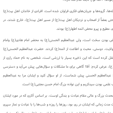
نامه سبک زندگی
پيش شماره 2 فصلنامه مطالعات معنوی
شماره اول فصل نامه تربیت تبلیغی
‌ها، گروه‌ها و جریان‌های فکری فراوان شده است. افرادی از خاندان اهل بیت(ع)
 تربیتی
آئین دوست یابی
شماره دوم فصل نامه تربیت تبلیغی
شماره اول فصل نامه مطالعات معنوی
تی بعضاً از اصحاب و نزدیکان اهل بیت(ع) از مسیر اهل بیت(ع)، خارج شدند، در
انواده
شماره دوم فصل نامه مطالعات معنوی
شماره سوم و چهارم فصل نامه تربیت تبلیغی
مطیع و پیرو محض ائمه اطهار(ع) بودند.
شماره سوم فصل نامه مطالعات معنوی
شماره پنج و شش فصل نامه تربیت تبلیغی
شماره چهارم و پنجم فصل نامه مطالعات معنوی
ض بودن سخت است، ولی عبدالعظیم الحسنی(ع) به محضر امام هادی(ع) وامام
شماره ششم فصل نامه مطالعات معنوی
 ولایت، دوستی، محبت و اطاعت از ائمه(ع) کردند. حضرت عبدالعظیم الحسنی(ع)
شماره هشتم و نهم فصل‌نامه مطالعات معنوی
(ع) نقل کرده است که این ذخیره بسیار با ارزشی است، شخصی به نام حماد رازی از
شماره دهم فصل‌نامه مطالعات معنوی
(ع)، عرض کردم: آقا! گاهی برای ما مشکلات و سؤال‌هایی پیش می‌آید و دسترسی
عبدالعظیم الحسنی پیش شماست، از او سؤال کنید و ایشان مرا به عبدالعظیم
ب علمی بودن سیدکریم و این نواده بزرگ امام حسن مجتبی(ع) است.
محدث بزرگ و عالی مقام عبادت و بندگی اوست، بر اساس آثاری که در مورد ایشان
مدت زمانی که ایشان در ری بود، روزها را روزه و شب‌ها را با عبادت و نماز سپری
ام هادی(ع) و امام جواد(ع) همواره مانند جدش امام مجتبی(ع)، در حال ذکر و نماز و