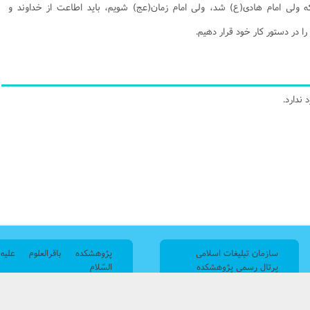
که ولی امام هادی(ع) شد، ولی امام زمان(عج) شویم، باید اطاعت از خداوند و
 در دستور کار خود قرار دهیم.
ندارد.
سازمان تبلیغات اسلامی
پژوهشکده باقرالعلوم علیه
پرتال رسمی پژوهشکده
السّلام
سایت جامع معرفی منابع
ایران، قم، بلوار نیایش، جنب
تحقیق
مصلی
سایت معرفی محصولات
تلفن خانه:025321353500