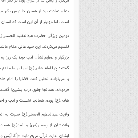
دعا و عبادت بود. از همین جا درس بگیریم 
است، اما مهم‌تر از آن این است که انسان د
دومین ویژگی حضرت عبدالعظیم الحسنی(ع) 
تقسیم می‌کردند. این سید عالی مقام مانن
بزرگوار و عظیم‌الشأن ادب بود؛ یک روز به
گفتند: چرا امام هادی(ع) او را بر ما مقدم 
و نمی‌توانند تحلیل کنند. قضایا را امام 
فرمودند: همانجا جلوي درب بنشین! گفت:
هادی(ع) بوده. همانجا نشست و ادب و احتر
ولایت عبدالعظیم الحسنی(ع) نسبت به ائمه
ولادتشان از پیغمبر(ص) و ائمه(ع) هست ا
ایشان ندارد. قرآن می‌فرماید: «إِنَّهُ لَيْسَ مِ