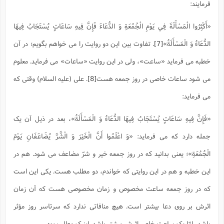
فرمایند:
«أَكْثِرُوا الْمَسْأَلَةَ فِي يَوْمِ الْجُمُعَةِ وَ الدُّعَاءَ فَإِنَّ فِيهِ سَاعَاتٍ يُسْتَجَابُ فِيهَا
الدُّعَاءُ وَ الْمَسْأَلَةُ»
[7]
. تفاوت بین این دو روایت را می خواهم بگویم؛ در آن
خطبه می فرماید «ساعت»، ولی در این روایت «ساعات» می فرماید. معلوم
می شود ساعات خاصی در روز جمعه هست
[8]
. علی (علیه السلام) وقتی که
می فرماید:
«فَإِنَّ فِيهِ سَاعَاتٍ يُسْتَجَابُ فِيهَا الدُّعَاءُ وَ الْمَسْأَلَةُ»، بعد در ذیل آن یک
جمله دارد که می فرماید: «وَ اعْلَمُوا أَنَّ الْخَيْرَ وَ الْشَّرَّ يُضَاعَفَانِ يَوْمَ
الْجُمُعَةِ»؛ یعنی بدانید که در روز جمعه خیر و شرّ مضاعف می شود. هم در
این خطبه و هم در این روایتی که خواندم، دو مطلب هست. یکی این است
که در روز جمعه ساعت مخصوص و زمان مخصوصی هست که آن زمان
اثرش بر روی دعا بیشتر است. هیچ منافاتی ندارد که سرتاسر روز مؤثر
باشد، امّا یک ساعت خاص اثرش بیشتر باشد. اینیک مطلب بود.