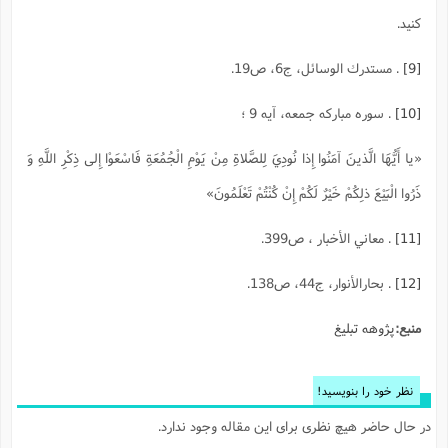
کنید.
[9]
. مستدرك الوسائل، ج6، ص19.
[10]
. سوره مبارکه جمعه، آیه 9 ؛
«يا أَيُّهَا الَّذينَ آمَنُوا إِذا نُودِيَ لِلصَّلاةِ مِنْ يَوْمِ الْجُمُعَةِ فَاسْعَوْا إِلى ذِكْرِ اللَّهِ وَ
ذَرُوا الْبَيْعَ ذلِكُمْ خَيْرٌ لَكُمْ إِنْ كُنْتُمْ تَعْلَمُونَ»
[11]
. معاني الأخبار ، ص399.
[12]
. بحارالأنوار، ج44، ص138.
منبع:
پژوهه تبلیغ
نظر خود را بنویسید!
در حال حاضر هیچ نظری برای این مقاله وجود ندارد.