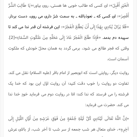
ت
ا
الْخَيْرِ أَقْبِلْ»؛ ای کسی که طالب خوبی ها هستی، روی بیاور؛«يَا طَالِبَ الشَّرِّ
ا
ف
ح
ت
ت
س
ن
ج
أَقْصِرْ»؛
ای کسی که ـ نعوذبالله ـ به سمت شرّ داری می روی، دست بردار.
ذ
ق
ش
م
و
م
م
س
م
«فَلَا يَزَالُ يُنَادِي بِهَذَا إِلَى أَنْ يَطْلُعَ الْفَجْرُ»؛
این فرشته آن قدر ندا می کند تا
ج
(
ا
و
ج
ش
سپیده دم بدمد.
«فَإِذَا طَلَعَ الْفَجْرُ عَادَ إِلَى مَحَلِّهِ مِنْ مَلَكُوتِ السَّمَاءِ»
[2]
.
ح
چ
م
ع
س
ف
خ
(
وقتی که فجر طالع می شود، برمی گردد به همان محلّ خودش که ملکوت
ا
ف
ن
ن
ت
م
آسمان است.
ذ
م
ت
م
م
ک
روایت دیگر، روایتی است که ابوبصیر از امام باقر (علیه السلام) نقل می کند.
ا
ش
(
ه
ش
پ
تفاوت دو روایت را خوب دقت کنید؛ آن روایت اوّل این بود که خدا یک
ع
ا
چ
و
ا
و
ع
فرشته را می فرستد که ندا کند؛ امّا در روایت دوم می فرماید خودِ خدا ندا
ش
پ
(
ف
ذ
می کند. حضرت می فرماید:
ف
ن
م
ز
ن
ت
ا
(
«إنَّ اللَّهَ تَعَالَى لَيُنَادِي كُلَّ لَيْلَةِ جُمُعَةٍ مِنْ فَوْقِ عَرْشِهِ مِنْ أَوَّلِ اللَّيْلِ إِلَى
م
ت
ح
م
ا
آخِرِهِ»، خدای متعال هر شب جمعه از سر شب تا آخر شب، از بالای عرش
ع
(
ع
ش