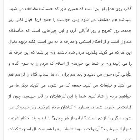
گذارد روی عمل تو این است که همین طور که حسناتت مضاعف می شود،
سیئاتت هم مضاعف می شود. پس حواست را جمع کن! خیال نکنی روز
جمعه، روز تفریح و روز لااُبالی گری و این چیزهایی است که متأسفانه
متداول است و از احکام اسلامی و معارف ما به دور است. نکند بروید دنبال
این ها که می گویند بگذارید مردم شاد باشند. وای بر شما که این حرف ها
را می زنید؛ وای بر شما بی خبرهای از اسلام که مردم را به سوی گناه و
لااُبالی گری سوق می دهید و بعد هم برای آن ها اسباب گناه را فراهم هم
می کنید و تبلیغات می کنید. جمعه که می شود، می گویند دیگر ما می
خواهیم مردم را شاد کنیم. شما با این کارهایتان در قعر جهنمید؛ چون از
قیامت بی خبرید. شما در بسیاری از گناهان مردم شریکید. روز جمعه که می
شود، دیگر روز آزادی است!؟ آزادی از هر چیزی؟ از قید و بند احکام شرعیه
هم آزاد می شوید؟ آن وقت پسوند «اسلامی» را هم به دنبال اسم تشکیلات
خود می کشید؟