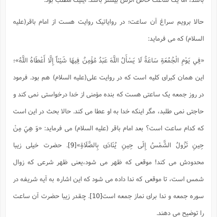
حالا برویم سراغ آن ساعت؛ در روایاتیک روایت هست از امام باقر(علیه
السلام) که می فرماید:
«فِي يَوْمِ الْجُمُعَةِ سَاعَةٌ لَا يَسْأَلُ اللَّهَ عَبْدٌ مُؤْمِنٌ فِيهَا شَيْئاً إِلَّا أَعْطَاهُ اللَّهُ»؛
این همان کبرای کلیه است که در روایت علی(علیه السلام) هم بود. فرمود
در روز جمعه یک ساعتی هست که بنده مؤمنی از خدا درخواستی نمی کند و
حاجتی نمی طلبد، مگر اینکه خدا به او عطا می کند. حالا بحث در این است
که کدام ساعت است؟ بعد امام باقر (علیه السلام) می فرماید: «وَ هِيَ مِنْ
حِينِ تَزُولُ الشَّمْسُ إِلَى حِينِ يُنَادَى بِالصَّلَاةِ»
[9]
. حضرت خیلی زیبا
محدودش می کند! موقعی که ظهر می شود،یعنی ظهر شرعی که زوال
شمس است، تا موقعی که ندا داده می شود که این اشاره به آیه شریفه در
سوره جمعه و ندا برای نماز جمعه است
[10]
. چقدر زیبا حضرت آن ساعت
را توضیح می دهند.