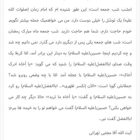
امشب شب جمعه است؛ این طور شنیده ام که امام زمان (صلوات الله
علیه) یک توسّل را خیلی دوست دارد. من می خواهمیک جمله بیشتر نگویم.
خودم حاجت دارم، شما هم حاجت دارید. شب جمعه ماه مبارک رمضان
است؛ شب های جمعه یکی پس از دیگری دارد می گذرد. نمی دانیم چه شد
و چه کردیم. اینجا حسین(علیه السلام) به دیدار این برادر آمد، امّا کربلا یک
وقت صدای اباالفضل(علیه السلام) را شنید که می گوید: «یا أخاه ادرک
أخاک»؛ حسین(علیه السلام) با عجله آمد. امّا با چه وضعی روبرو شد؟
جملاتش گویا است: «الآن إنکسر ظهری»... اباالفضل(علیه السلام) رو کرد
به حسین(علیه السلام) و گفت: «یا أخاه ما ترید»؛ حالا دیگر چه کار می
خواهی بکنی؟ حسین(علیه السلام) گفت می خواهم تو را به خیمه ها ببرم؛
اباالفضل گفت نبر...
آیت الله آقا مجتبی تهرانی