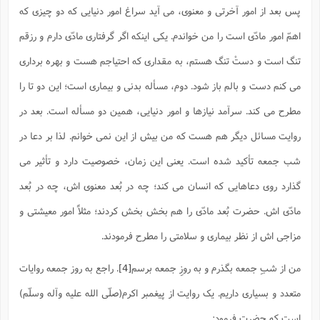
پس بعد از امور آخرتی و معنوی، می آید سراغ امور دنیایی که دو چیزی که
اهمّ امور مادّی است را من خواندم. یکی اینکه اگر گرفتاری مادّی دارم و رزقم
تنگ است و دستْ تنگ هستم، به مقداری که احتیاجم هست و بهره برداری
می کنم دست و بالم باز شود. دوم، مسأله بدنی و بیماری است؛ این دو تا را
مطرح می کند. سرآمد نیازها و امور دنیایی، همین دو مسأله است. بعد در
روایت مسائل دیگر هم هست که من بیش از این نمی خوانم. لذا بر دعا در
شب جمعه تأکید شده است. یعنی این زمان، خصوصیت دارد و تأثیر می
گذارد روی دعاهایی که انسان می کند؛ چه در بُعد معنوی اش، چه در بُعد
مادّی اش. حضرت بُعد مادّی را هم بخش بخش کردند؛ مثلاً امور معیشتی و
مزاجی اش از نظر بیماری و سلامتی را مطرح فرمودند.
من از شبِ جمعه بگذرم و به روزِ جمعه برسم
[4]
. راجع به روز جمعه روایات
متعدد و بسیاری داریم. یک روایت از پیغمبر اکرم(صلّی الله علیه وآله وسلّم)
است که حضرت فرمود: