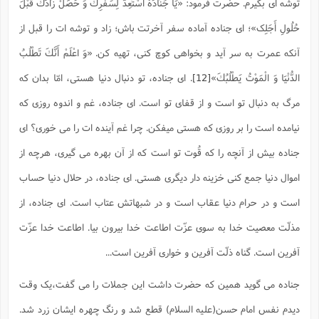
توشه ای بگیرم. حضرت فرمود: «یَا جُنَادَۀُ اسْتَعِدَّ لِسَفَرِكَ وَ حَصِّلْ زَادَكَ قَبْلَ
حُلُولِ أَجَلِک»؛ ای جناده آماده سفر آخرتت باش؛ زاد و توشه ات را قبل از
آنکه عمرت به سر آید و بخواهی کوچ کنی، تهیه کن. «وَ اعْلَمْ أَنَّكَ تَطْلُبُ
الدُّنْيَا وَ الْمَوْتُ يَطْلُبُكَ»
[12]
. ای جناده، تو دنبال دنیا هستی، امّا بدان که
مرگ به دنبال تو است و از قفای تو است. ای جناده، غم و اندوه روزی که
نیامده است را بر روزی که هستی میفکن. چرا غم آینده ات را می خوری؟ ای
جناده بیش از آنچه را که قُوت تو است که از آن بهره می گیری، هرچه از
اموال دنیا جمع کنی خزینه دار دیگری هستی. ای جناده، در حلال دنیا حساب
است و در حرام دنیا عقاب است و در شبهاتش عتاب است. ای جناده، از
مذلّت معصیت خدا به سوی عزّت اطاعت خدا بیرون بیا. اطاعت خدا عزّت
آفرین است. گناه ذلّت آفرین و خواری آفرین است...
جناده می گوید همین که حضرت داشت این جملات را می گفت،یک وقت
دیدم نفس امام حسن(علیه السلام) قطع شد و رنگ چهره ایشان زرد شد.