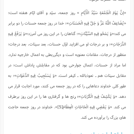
«إنَّ يَوْمَ الْجُمُعَةِ سَيِّدُ الْأَيَّامِ » روز جمعه، سیّد و آقای ایّام هفته است؛
«يُضَاعِفُ اللَّهُ عَزَّ وَ جَلَّ فِيهِ الْحَسَنَاتِ»؛ خدا در روز جمعه حسنات را دو برابر
می کند؛«وَ يَمْحُو فِيهِ السَّيِّئَاتِ»؛ گناهان را در این روز می آمرزد؛«وَ يَرْفَعُ فِيهِ
الدَّرَجَاتِ»؛ و بر درجات او می افزاید. اوّل حسنات، بعد سیئات، بعد درجات؛
منظور از درجات، مقامات معنویه است و دیگرربطی به اعمال خارجیه ندارد.
اما مراد از حسنات، اعمال جوارحی بود که در مقابلش پاداش است؛ در
مقابل سیئات هم ـ نعوذبالله ـ کیفر است. «وَ يَسْتَجِيبُ فِيهِ الدَّعَوَاتِ»؛ به
طور کلی خداوند دعاهایی را که در روز جمعه می کنند، مورد اجابت قرار می
دهد. «وَ يَكْشِفُ فِيهِ الْكُرُبَاتِ»
؛ ر
نج ها و گرفتاری ها را در این روز برطرف
می کند. «وَ يَقْضِي فِيهِ الْحَاجَاتِ الْعِظَامَ
[5]
». خداوند در روز جمعه حاجت
های بزرگ را برآورده می کند.