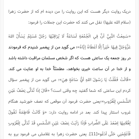
دریک روایت دیگر هست که این روایت را من دیده ام که از حضرت زهرا
(سلام الله علیها) نقل می کنند که حضرت این جملات را فرمود:
«سَمِعْتُ النَّبِيَّ أنَّ فِي الْجُمُعَةِ لَسَاعَةً لَا يُرَاقِبُهَا رَجُلٌ مُسْلِمٌ يَسْأَلُ اللهَ
عَزَّوَجَلَّ فِيهَا خَيْراً إلَّا أعْطَاهُ إيَّاهُ»
؛ می گوید من از پیغمبر شنیدم که فرمودند
در روز جمعه یک ساعتی هست که اگر شخص مسلمان مراقبت داشته باشد
و از خدا در آن ساعت خیری بخواهد، مطمئنّاً خدا به او عنایت می کند.
«قَالَتْ فَقُلْتُ يَا رَسُولَ اللهِ أيُّ سَاعَةٍ هِيَ»؛ می گوید من از پیغمبر سؤال
کردم این ساعتی که شما گفتید چه وقتی است؟ «قَالَ إذَا تُدَلَّى نِصْفُ عَيْنِ
الشَّمْسِ لِلْغُرُوبِ»؛یعنی حضرت فرمود آن موقعی که نصف خورشید هنگام
غروب استتار پیدا کند. بعد در ادامه روایت دارد: «وَ كَانَتْ فَاطِمَةُ تَقُولُ
لِغُلَامِهَا إصْعَدْ عَلَى الضِّرابِ فَإذَا رَأيْتَ نِصْفَ عَيْنِ الشَّمْسِ قَدْ تُدَلَّى لِلْغُرُوبِ
فَأعْلِمْنِي حَتَّى أدْعُو»
[11]
. یعنی حضرت زهرا به غلامش می فرمود برو به