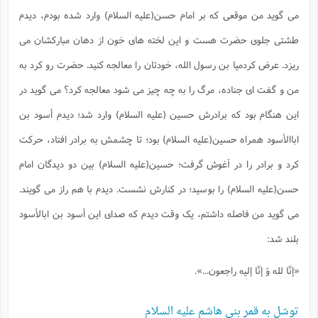
می گوید من موقعی که بر امام حسن(علیه السلام) وارد شده بودم، دیدم
طشتی جلوی حضرت هست و این لخته های خون از دهان مبارکشان می
ریزد. عرض کردمیا بن رسول الله، خودتان را معالجه کنید. حضرت رو کرد به
من و گفت ای جناده، مرگ را به چه چیز می شود معالجه کرد؟ می گوید در
این هنگام بود که برادرش حسین (علیه السلام) وارد شد؛ دیدم أسود بن
اباالأسود همراه حسین(علیه السلام) بود؛ تا چشمش به برادر افتاد، حرکت
کرد و برادر را در آغوش گرفت؛ حسین(علیه السلام) بین دو دیدگان امام
حسن(علیه السلام) را بوسید؛ در کنارش نشست. دیدم با هم راز می گویند.
می گوید من فاصله داشتم، یک وقت دیدم که صدای این أسود بن ابالأسود
بلند شد:
«إنّا لله وَ إنّا إلیه راجعون...».
توسّل به قمر بنی هاشم علیه السلام