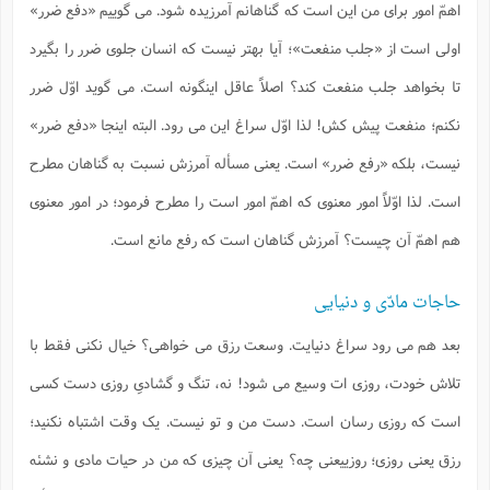
اهمّ امور برای من این است که گناهانم آمرزیده شود. می گوییم «دفع ضرر»
اولی است از «جلب منفعت»؛ آیا بهتر نیست که انسان جلوی ضرر را بگیرد
تا بخواهد جلب منفعت کند؟ اصلاً عاقل اینگونه است. می گوید اوّل ضرر
نکنم؛ منفعت پیش کش! لذا اوّل سراغ این می رود. البته اینجا «دفع ضرر»
نیست، بلکه «رفع ضرر» است. یعنی مسأله آمرزش نسبت به گناهان مطرح
است. لذا اوّلاً امور معنوی که اهمّ امور است را مطرح فرمود؛ در امور معنوی
هم اهمّ آن چیست؟ آمرزش گناهان است که رفع مانع است.
حاجات مادّی و دنیایی
بعد هم می رود سراغ دنیایت. وسعت رزق می خواهی؟ خیال نکنی فقط با
تلاش خودت، روزی ات وسیع می شود! نه، تنگ و گشادیِ روزی دست کسی
است که روزی رسان است. دست من و تو نیست. یک وقت اشتباه نکنید؛
رزق یعنی روزی؛ روزییعنی چه؟ یعنی آن چیزی که من در حیات مادی و نشئه