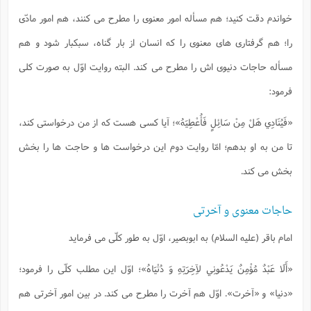
خواندم دقت کنید؛ هم مسأله امور معنوی را مطرح می کنند، هم امور مادّی
را؛ هم گرفتاری های معنوی را که انسان از بار گناه، سبکبار شود و هم
مسأله حاجات دنیوی اش را مطرح می کند. البته روایت اوّل به صورت کلی
فرمود:
«فَيُنَادِي هَلْ مِنْ سَائِلٍ فَأُعْطِيَهُ»؛ آیا کسی هست که از من درخواستی کند،
تا من به او بدهم؛ امّا روایت دوم این درخواست ها و حاجت ها را بخش
بخش می کند.
حاجات معنوی و آخرتی
امام باقر (علیه السلام) به ابوبصیر، اوّل به طور کلّی می فرماید
«أَلَا عَبْدٌ مُؤْمِنٌ يَدْعُونِي لآِخِرَتِهِ وَ دُنْيَاهُ»؛ اوّل این مطلب کلّی را فرمود؛
«دنیا» و «آخرت». اوّل هم آخرت را مطرح می کند. در بین امور آخرتی هم