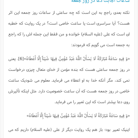
ساعات اجابت دعا در روز جمعه
نکته بعدی راجع به این است که چه ساعتی از ساعات روز جمعه این اثر
هست؟ آیا سراسری است یا ساعت خاصی است؟ در یک روایت که خطبه
ای است که علی (علیه السلام) خوانده و من فقط این جمله اش را که راجع
به جمعه است می گویم که فرمودند:
«وَ فِيهِ سَاعَةٌ مُبَارَكَةٌ لَا يَسْأَلُ اللَّهَ عَبْدٌ مُؤْمِنٌ فِيهَا شَيْئاً إِلَّا أَعْطَاهُ»
[6]
. یعنی
در روز جمعه ساعتی هست که بنده مؤمن از خدای متعال چیزی درخواست
نمی کند، مگر آنکه خدا به او اعطاء می فرماید. معلوم می شودیک ساعت
خاصی در روز جمعه هست که آن ساعت خصوصیت دارد. مثل اینکه تأثیرش
روی دعا بیشتر است که این تعبیر را می فرماید.
«وَ فِيهِ سَاعَةٌ مُبَارَكَةٌ لَا يَسْأَلُ اللَّهَ عَبْدٌ مُؤْمِنٌ فِيهَا شَيْئاً إِلَّا أَعْطَاهُ»
اینیک تعبیر بود؛ باز هم یک روایت دیگر از علی (علیه السلام) داریم که می