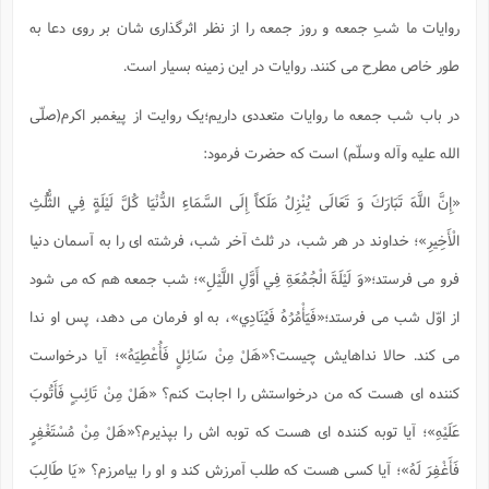
س
م
ع
ف
ق
م
(
ه
ع
ع
ش
ز
روایات ما شبِ جمعه و روز جمعه را از نظر اثرگذاری شان بر روی دعا به
م
ر
ش
پ
ا
ا
ا
ق
ح
ف
ت
طور خاص مطرح می کنند. روایات در این زمینه بسیار است.
گ
ع
ق
د
پ
ف
خ
(
ذ
ب
ت
ا
ش
م
ح
ع
ش
م
ع
س
2
م
در باب شب جمعه ما روایات متعددی داریم؛یک روایت از پیغمبر اکرم(صلّی
ا
ا
خ
ت
خ
آ
م
ف
ق
ح
پ
الله علیه وآله وسلّم) است که حضرت فرمود:
ص
پ
د
ن
و
(
آ
ه
ع
م
ش
ت
ت
د
پ
ج
ا
2
«إِنَّ اللَّهَ تَبَارَكَ وَ تَعَالَى يُنْزِلُ مَلَكاً إِلَى السَّمَاءِ الدُّنْيَا كُلَّ لَيْلَةٍ فِي الثُّلُثِ
ا
ت
ی
گ
ش
ف
ا
(
ذ
الْأَخِيرِ»؛ خداوند در هر شب، در ثلث آخر شب، فرشته ای را به آسمان دنیا
ب
ش
م
ح
م
ا
ا
م
ا
م
فرو می فرستد؛«وَ لَيْلَةَ الْجُمُعَةِ فِي أَوَّلِ اللَّيْلِ»؛ شب جمعه هم که می شود
ب
ا
ش
و
(
ف
م
ش
ف
ن
از اوّل شب می فرستد؛«فَيَأْمُرُهُ فَيُنَادِي»، به او فرمان می دهد، پس او ندا
م
پ
ع
و
ا
ت
ف
ه
ع
ا
(
می کند. حالا نداهایش چیست؟«هَلْ مِنْ سَائِلٍ فَأُعْطِيَهُ»؛ آیا درخواست
ف
ت
ت
ق
ن
ح
کننده ای هست که من درخواستش را اجابت کنم؟ «هَلْ مِنْ تَائِبٍ فَأَتُوبَ
ذ
غ
ش
م
ب
پ
ت
م
(
د
م
عَلَيْهِ»؛ آیا توبه کننده ای هست که توبه اش را بپذیرم؟«هَلْ مِنْ مُسْتَغْفِرٍ
ه
ا
ت
ف
ح
س
آ
و
ر
ش
فَأَغْفِرَ لَهُ»؛ آیا کسی هست که طلب آمرزش کند و او را بیامرزم؟ «يَا طَالِبَ
ن
ع
ف
ع
م
د