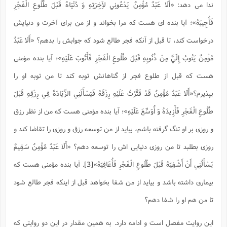
ندا می دهد: «أَلَا عَبْدٌ مُؤْمِنٌ يَدْعُونِي لآِخِرَتِهِ وَ دُنْيَاهُ قَبْلَ طُلُوعِ الْفَجْرِ
ا
ش
و
ف
فَأُجِيبَهُ»؛ آیا بنده ای هست که مرا بخواند و از من برای آخرت و دنیایش
(
ذ
ن
م
درخواست کند، تا قبل از آنکه فجر طالع شود که جوابش را بدهم؟ «أَلَا عَبْدٌ
م
غ
م
م
(
مُؤْمِنٌ يَتُوبُ إِلَيَّ مِنْ ذُنُوبِهِ قَبْلَ طُلُوعِ الْفَجْرِ فَأَتُوبَ عَلَيْهِ»؛ آیا بنده مؤمنی
ش
ب
هست که قبل از طلوع فجر از گناهانش توبه کند تا من توبه او را
ه
(
و
بپذیرم؟«أَلَا عَبْدٌ مُؤْمِنٌ قَدْ قَتَّرْتُ عَلَيْهِ رِزْقَهُ فَيَسْأَلَنِي الزِّيَادَةَ فِي رِزْقِهِ قَبْلَ
ن
ا
طُلُوعِ الْفَجْرِ فَأَزِيدَهُ وَ أُوَسِّعَ عَلَيْهِ»؛ آیا بنده مؤمنی هست که من از نظر رزق
ف
ح
م
(
و روزی بر او تنگ گرفته باشم، بیاید از من توسعه رزق و روزی را تقاضا کند و
م
ن
روزی بطلبد تا من روزی دنیایی اش را توسعه دهم؟ «أَلَا عَبْدٌ مُؤْمِنٌ سَقِيمٌ
ش
(
د
يَسْأَلُنِي أَنْ أَشْفِيَهُ قَبْلَ طُلُوعِ الْفَجْرِ فَأُعَافِيَهُ»
[3]
. آیا بنده مؤمنی هست که
س
ف
بیماری داشته باشد و بیاید از من شفا بخواهد قبل از اینکه فجر طالع شود
ف
م
ش
م
تا من هم او را شفا دهم؟
این روایت مفصل است و ادامه دارد. به همین مقدار در این دو روایتی که