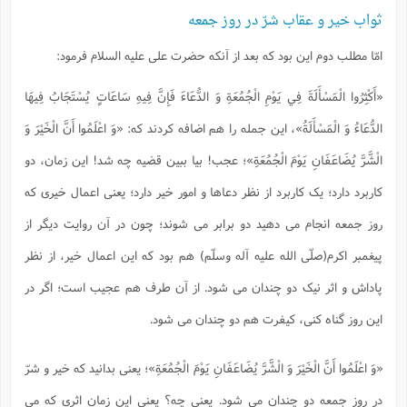
ثواب خیر و عقاب شرّ در روز جمعه
امّا مطلب دوم این بود که بعد از آنکه حضرت علی علیه السلام فرمود:
«أَكْثِرُوا الْمَسْأَلَةَ فِي يَوْمِ الْجُمُعَةِ وَ الدُّعَاءَ فَإِنَّ فِيهِ سَاعَاتٍ يُسْتَجَابُ فِيهَا
الدُّعَاءُ وَ الْمَسْأَلَةُ»، این جمله را هم اضافه کردند که: «وَ اعْلَمُوا أَنَّ الْخَيْرَ وَ
الْشَّرَّ يُضَاعَفَانِ يَوْمَ الْجُمُعَةِ»؛ عجب! بیا ببین قضیه چه شد! این زمان، دو
کاربرد دارد؛ یک کاربرد از نظر دعاها و امور خیر دارد؛ یعنی اعمال خیری که
روز جمعه انجام می دهید دو برابر می شوند؛ چون در آن روایت دیگر از
پیغمبر اکرم(صلّی الله علیه آله وسلّم) هم بود که این اعمال خیر، از نظر
پاداش و اثر نیک دو چندان می شود. از آن طرف هم عجیب است؛ اگر در
این روز گناه کنی، کیفرت هم دو چندان می شود.
«وَ اعْلَمُوا أَنَّ الْخَيْرَ وَ الْشَّرَّ يُضَاعَفَانِ يَوْمَ الْجُمُعَةِ»؛ یعنی بدانید که خیر و شرّ
در روز جمعه دو چندان می شود. یعنی چه؟ یعنی این زمان اثری که می