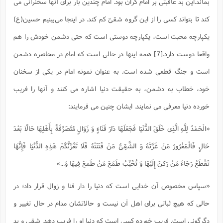
بماند.این بد عاقبتی بر امام گران بود. امام چندین بار برای آنها سخنرانی می
کند تا بتواند کسى را از این گروه شقیّ کم کند. در اینجا مى‌بینیم حسین(ع)
یکپارچه محبت است، یکپارچه دوستى است که حتى دشمن خودش را هم
واقعا دوست دارد.
[7]
همه اینها در حالی است که امام در محاصره دشمن
است و جنگ قطعی شده است. به عنوان نمونه امام در یکی از سخنان
خود، خطاب به دشمن، به حقیقت دنیا اشاره می کنند و آنها را فریب
خورده دنیا معرفی می نمایند. ایشان چنین می فرمایند:
«الْحَمْدُ لِلَّهِ الَّذِی خَلَقَ الدُّنْیَا فَجَعَلَهَا دَارَ فَنَاءٍ وَ زَوَالٍ مُتَصَرِّفَةً بِأَهْلِهَا حَالًا بَعْدَ
حَالٍ فَالْمَغْرُورُ مَنْ غَرَّتْهُ‌ وَ الشَّقِیُّ مَنْ فَتَنَتْهُ فَلَا تَغُرَّنَّکُمْ هَذِهِ الدُّنْیَا فَإِنَّهَا
تَقْطَعُ رَجَاءَ مَنْ رَکنَ إِلَیْهَا وَ تُخَیِّبُ طَمَعَ مَنْ طَمعَ فِیهَا وَ...»
«سپاس مخصوص آن خدایى است که دنیا را دار فنا و زوال قرار داد؛ در
حالی که هیچ ثباتی برای اهل آن نیست و حالاتشان مدام در حال تغییر و
دگرگونی است. فریب خورده کسى است که دنیا او را فریب دهد. شقى و بد