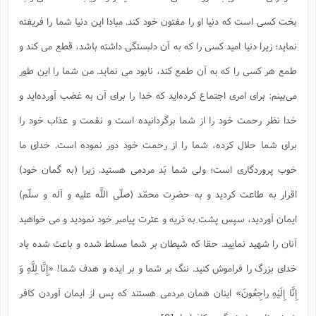
بخت کسى است که دنیا او را مفتون خود کند. مبادا این دنیا شما را فریفته
نماید؛ زیرا دنیا امید کسى را که به آن دلبستگى داشته باشد، قطع می کند و
طمع هر کسى را که به آن طمع کند، نابود می نماید. من شما را این طور
مى‌بینم: براى امرى اجتماع کرده‌اید که خدا را براى آن به غضب آورده‌اید و
خدا نظر رحمت خود را از شما برگردانیده است و نقمت و عذاب خود را
براى شما حلال کرده، شما را از رحمت خود دور نموده است. خداى ما
خوب پروردگارى است؛ ولى شما بَد مردمى هستید. زیرا (به گمان خود)
اقرار به طاعت کردید و به حضرت محمّد (صلّى اللَّه علیه و آله و سلّم)
ایمان آوردید، سپس پشت به ذریه و عترت پیامبر خود نمودید و می خواهید
آنان را شهید نمایید. حقا که شیطان بر شما مسلط شده و باعث شده یاد
خداى بزرگ را فراموش کنید. ننگ بر شما و بر ایده و هدف شما! «إِنَّا لِلَّهِ وَ
إِنَّا إِلَیْهِ راجِعُونَ» اینان همان مردمى هستند که پس از ایمان آوردن کافر