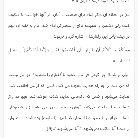
شدند، نابود شوند گروه کافران!»
[8]
ب) در لحظه ای دیگر امام برای صحبت با آنان، از آنها خواست تا سکوت
کنند؛ ولی دشمن با همهمه مانع از سخنرانی امام شد. امام به نکته ای مهم
در ریشه یابی این رفتارشان اشاره کرد و فرمود:
«وَیْلَکُمْ مَا عَلَیْکُمْ أَنْ تنْصِتُوا إِلَیَّ فَتَسْمَعُوا قَوْلِی وَ إِنَّمَا أَدْعُوکُمْ إِلَى سَبِیلِ
الرَّشَادِ ...»
«واى بر شما! چرا گوش فرا نمی دهید تا گفتارم را بشنوید؟ جز این نیست
که من شما را به راه هدایت دعوت می کنم، کسى که از من اطاعت کند،
هدایت مى‌شود و کسى که نافرمانى نماید، هلاک خواهد شد. هیچ کدام از
شما امر مرا اطاعت نمى‌کنید، گوش به سخن من نمی دهید؛ زیرا شکم‌هاى
شما از حرام پر شده و به قلب‌هاى شما مهر (قساوت) زده شده است. واى
بر شما! آیا ساکت نمى‌شوید!؟ آیا نمى‌شنوید؟»
[9]