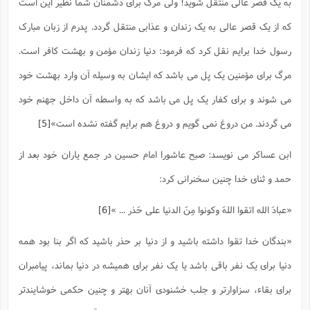
به یک قصر عالى منتقل ‌شوید! ولى مرگ براى دشمنان شما نظیر این است
که از یک قصر عالى به یک زندان و عذابى منتقل گردد. پدرم از زبان مبارک
رسول خدا برایم نقل کرد که فرمود: دنیا زندان مؤمن و بهشت کافر است.
مرگ براى مؤمنین یک پل می باشد که ایشان به وسیله آن وارد بهشت خود
می شوند و براى کفار یک پل می باشد که به واسطه آن داخل جهنم خود
می گردند. من دروغ نمی گویم و دروغ هم برایم گفته نشده است»
[5]
ابن عساکر می نویسد: صبح عاشورا امام حسین در جمع یاران خود بعد از
حمد و ثنای خدا چنین سخنرانی کرد:
«عبادَ الله اتقوا اللهَ وکونوا مِنَ الدنیا على حَذر ... »
[6]
«بندگان خدا تقوا داشته باشید و از دنیا بر حذر باشید که اگر بنا بود همه
دنیا برای یک نفر باقی باشد یا یک نفر برای همیشه در دنیا بماند، پیامبران
برای بقاء، سزاوارتر و جلب خشنودی آنان بهتر و چنین حکمی خوشایندتر