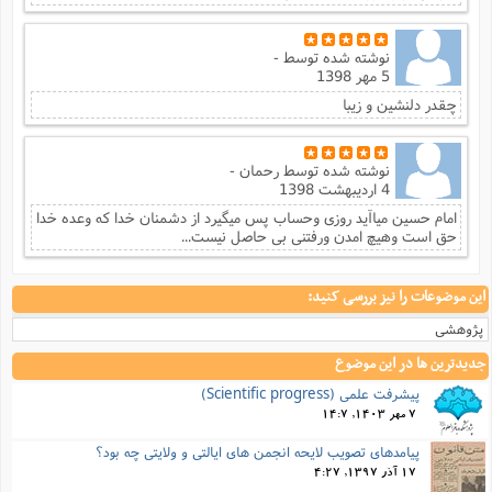
نوشته شده توسط
-
5 مهر 1398
چقدر دلنشین و زیبا
نوشته شده توسط
رحمان -
4 اردیبهشت 1398
امام حسین میاآید روزی وحساب پس میگیرد از دشمنان خدا که وعده خدا
حق است وهیچ امدن ورفتنی بی حاصل نیست...
این موضوعات را نیز بررسی کنید:
پژوهشی
جدیدترین ها در این موضوع
پیشرفت علمی (Scientific progress)
7 مهر 1403, 14:7
پیامدهای تصویب لایحه انجمن های ایالتی و ولایتی چه بود؟
17 آذر 1397, 4:27