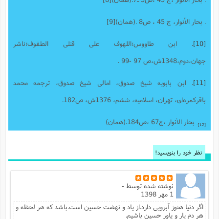
. بحار الأنوار، ج ‌45 ، ص8 .(همان)[9]
[10]
. ابن طاووس؛اللهوف على قتلى الطفوف؛ناشر
جهان،دوم،1348ش،ص 97 -99 .
[11]
. ابن بابویه شیخ صدوق، امالى شیخ صدوق، ترجمه محمد
باقرکمره‌اى، تهران، اسلامیه، ششم، 1376ش، ص182.
بحار الأنوار ،ج‌67 ،ص184.(همان)
.
[12]
نظر خود را بنویسید!
نوشته شده توسط
-
1 مهر 1398
اگر دنیا هنوز آبرویی دارد.از یاد و نهضت حسین است.باشد که هر لحظه و
هر دم یار و یاور حسین باشیم.