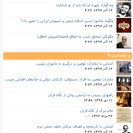
چه گوارا؛ چهره ای که باید از نو شناخت
17 آذر 1397, 4:27
چگونه عاشورا مسیر اسلامِ شیعی و شیعیانِ ایرانی را تغییر داد؟
17 آذر 1397, 4:27
چگونگی متخلق شدن به اخلاق فاضله(کیمیای اخلاق)
17 آذر 1397, 4:27
پر بازدیدترین ها
آشنایی با مجازات توهین و درگیری با مأموران پلیس
17 آذر 1397, 4:27
مجازات‌ توهین به افراد، مسئولان، کارکنان دولتی و ضابطان قضایی چیست؟
17 آذر 1397, 4:27
راههای رسیدن به آرامش روانی از نگاه قرآن
11 دی 1396, 13:58
عالم مرگ از نگاه قرآن
27 مرداد 1397, 0:0
آشنایی با تاریخچه و اهداف عرفان حلقه بخش دوم
17 آذر 1397, 4:27