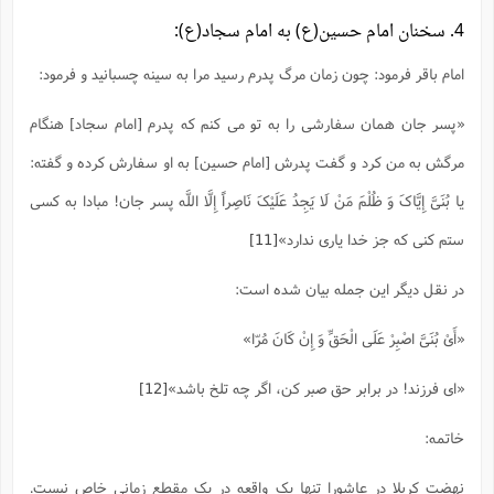
4. سخنان امام حسین(ع) به امام سجاد(ع):
امام باقر فرمود: چون زمان مرگ پدرم رسید مرا به سینه چسبانید و فرمود:
«پسر جان همان سفارشى را به تو می کنم که پدرم [امام سجاد] هنگام
مرگش به من کرد و گفت پدرش [امام حسین] به او سفارش کرده و گفته:
یا بُنَیَّ إِیَّاکَ وَ ظُلْمَ مَنْ لَا یَجِدُ عَلَیْکَ نَاصِراً إِلَّا اللَّه‌ پسر جان! مبادا به کسى
ستم کنى که جز خدا یارى ندارد»
[11]
در نقل دیگر این جمله بیان شده است:
«أَیْ بُنَیَّ اصْبِرْ عَلَى الْحَقِّ وَ إِنْ کَانَ مُرّا»
«اى فرزند! در برابر حق صبر کن، اگر چه تلخ باشد»
[12]
خاتمه:
نهضت کربلا در عاشورا تنها یک واقعه در یک مقطع زمانی خاص نیست.