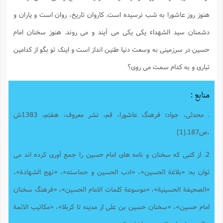
هنوز روز عاشورا به شب نرسیده است. کاروان تاریخ، روان است و یاران و
دشمنان سید الشهداء یکی یکی می آیند و می روند. هنوز سخنان امام
حسین در سرزمینی به وسعت دنیا طنین انداز است و اینک تو بگو از کدامین
تباری و به کدام سمت می روی؟
منابع :
. محدثی، جواد؛ فرهنگ عاشورا، قم، نشر معروف، هفتم، 1383ش
،ص187.[1]
2. از کتبی که سخنان و نامه های امام حسین را جمع آوری کرده اند می
توان به: «بلاغة الحسین»، «ادب الحسین و حماسته»، «نهج الشهادة»،
«الصحیفة الحسینیة»، «موسوعة کلمات الامام الحسین»، «فرهنگ سخنان
امام حسین»، «سخنان حسین بن علی از مدینه تا کربلا»، «مکاتیب الائمة