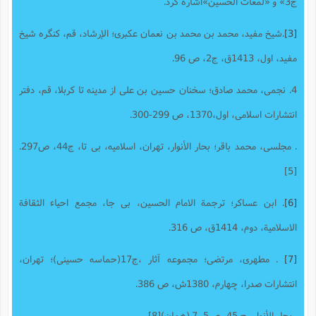
ج3» و «لمعات الحسین»اشاره کرد.
[3]
.شیخ مفید، محمد بن محمد بن نعمان عکبرى؛ الإرشاد، قم، کنگره شیخ
مفید، اول، 1413ق، ج‌2، ص 96.
4. نجمی، محمد صادق؛ سخنان حسین بن علی از مدینه تا کربلا، قم، دفتر
انتشارات اسلامی، اول،1370، ص 299-300.
. مجلسی، محمد باقر؛ بحار الأنوار، تهران، اسلامیه، بی تا، ج‌44، ص297.
[5]
[6]
. ابن عساکر؛ ترجمة الامام الحسین، بی جا، مجمع احیاء الثقافة
الاسلامیة، دوم، 1414ق، ص 316.
[7]
. مطهری، مرتضی؛ مجموعه آثار ،ج17(حماسه حسینی)؛ تهران،
انتشارات صدرا، چهارم، 1380ش، ص 386.
. بحار الأنوار ،ج ‌45 ،ص5 ـ7.(همان)[8]