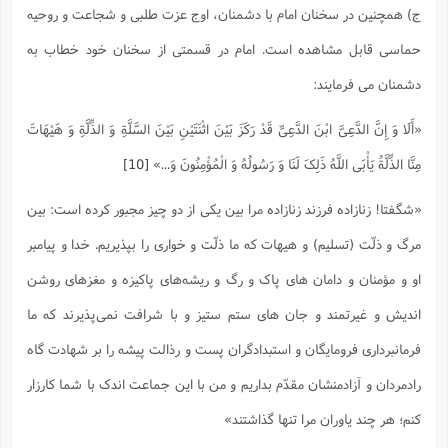
ج) همچنین در سخنان امام با دشمنان، اوج عزت طلبی و شجاعت و روحیه
حماسی قابل مشاهده است. امام در قسمتی از سخنان خود خطاب به
دشمنان می فرمایند:
«أَلَا وَ إِنَّ الدَّعِیَّ ابْنَ الدَّعِیِّ قَدْ رَکَزَ بَیْنَ اثْنَتَیْنِ بَیْنَ السَّلَّةِ وَ الذِّلَّةِ وَ هَیْهَاتَ
مِنَّا الذِّلَّةُ یَأْبَى اللَّهُ ذَلِکَ لَنَا وَ رَسُولُهُ وَ الْمُؤْمِنُونَ وَ...»
[10]
«شگفتا! زنازاده فرزند زنازاده مرا بین یکى از دو چیز مجبور کرده است: بین
مرگ و ذلّت (تسلیم) و هیهات که ما ذلّت و خوارى را بپذیریم. خدا و پیامبر
او و مؤمنان و دامان هاى پاک و رگ و ریشه‌هاى پاکیزه و مغزهاى روشن
اندیش و غیرتمند و جان هاى ستم ستیز و با شرافت نمى‌پذیرند که ما
فرمانبردارى فرومایگان و استبدادگران پست و رذالت پیشه را بر شهادت گاه
رادمردان و آزادمنشان مقدّم بداریم و من با این جماعت اندک با شما کارزار
کنم؛ هر چند یاوران مرا تنها گذاشتند»