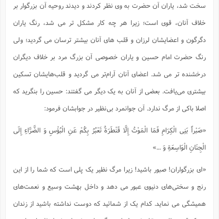
سخت شد، یاران آن حضرت به وى نظر کردند و دیدند روحیه آن بزرگوار بر
ا
ش
و
ف
خلاف آنان، قوى است؛ زیرا هر چه کار مشکل تر می شد، رنگ یاران
(
ذ
ن
م
دگرگون و اعضایشان لرزان و قلب هاى آنان بیشتر ترسان می گردید؛ ولى
م
غ
م
م
(
رنگ حضرت امام حسین و یاران خصوصى آن بزرگ مرد بر خلاف دیگران
ش
ب
درخشنده ‌تر می شد. اعضای آنان آرام‌تر می گردید و قلب‌هایشان تسکین
ه
(
و
بیشترى مى‌یافت. بعضى از آنان به یک دیگر می گفتند: حسین را بنگرید که
ن
ا
اصلا باکى از مرگ ندارد. آن جوانمرد بى‌نظیر در جوابشان فرمود:
ف
ح
م
(
م
«صَبْراً بَنِی الْکِرَامِ فَمَا الْمَوْتُ إِلَّا قَنْطَرَةٌ تَعْبُرُ بِکُمْ عَنِ الْبُؤْسِ وَ الضَّرَّاءِ إِلَى
ن
الْجِنَانِ الْوَاسِعَةِ وَ ...»
ش
(
د
س
ف
«اى بزرگواران! صبور باشید! زیرا مرگ نظیر یک پلى است که شما را از این
ف
م
رنج و سختى‌هاى دنیوى عبور می دهد و داخل بهشت وسیع و نعمت‌هاى
ش
م
همیشگى می نماید. کدام یک از شمائید که دوست نداشته باشید از زندان