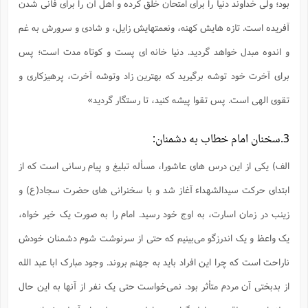
بود؛ ولی خداوند دنیا را برای امتحان خلق کرده و اهل آن را برای فانی شدن
آفریده است. تازه هایش کهنه، ونعمتهایش زایل، و شادی و سرورش به غم
و اندوه مبدل خواهد گردید. دنیا خانه ای پست و کوتاه مدت است؛ پس
برای آخرت خود توشه برگیرید که بهترین زاد وتوشه آخرت، پرهیزکاری و
تقوی الهی است. پس تقوا پیشه کنید، تا رستگار گردید»
3.سخنان امام خطاب به دشمنان:
الف) یکی از این درس های عاشورا، مسأله تبلیغ و پیام رسانی است که از
ابتدای حرکت سیدالشهداء آغاز شد و با سخنرانی های حضرت سجاد(ع) و
زینب در زمان اسارت، به اوج خود رسید. امام را به صورت یک خیر خواه،
یک واعظ و یک اندرزگو مى‌بینیم که حتى از سرنوشت ‌شوم دشمنان خودش
ناراحت است که چرا این افراد باید به جهنم بروند. وجود مبارک ابا عبد الله
از بدبختى آن مردم متأثر بود. نمى‌خواست ‌حتى یک نفر از آنها به این حال