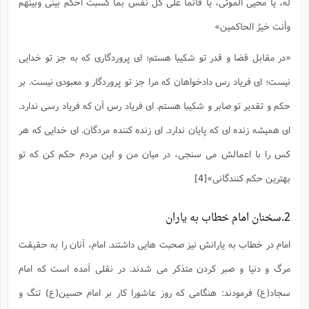
له، یا محیى الموتى، یا قائماً على کل نفس بما کسبت احکم بینى وبینهم
ت
ا
ا
ف
ح
ت
ت
س
وأنت خیرُ الحاکمین»
ن
ج
ذ
ق
ش
م
و
م
م
س
م
«در مقابل قضا و قدر تو شکیبا هستم؛ ای پروردگاری که به جز تو خدایی
ج
(
ا
و
نیست؛ ای فریاد رس دادخواهان که مرا جز تو پروردگار و معبودی نیست. بر
ج
ش
ح
چ
م
ع
س
ف
خ
(
حکم و تقدیر تو صابر و شکیبا هستم. ای فریاد رس آن که فریاد رسی ندارد.
ا
ف
ن
ن
ت
م
ای همیشه زنده ای که پایان ندارد. ای زنده کننده مردگان. ای خدایی که هر
ذ
م
ت
م
کس را با اعمالش می سنجی، در میان من و این مردم حکم کن که تو
م
ک
ا
ش
(
بهترین حکم کنندگانی»
[4]
ه
ش
پ
ع
ا
چ
و
ا
و
ع
ش
2.سخنان امام خطاب به یاران
پ
(
ف
ذ
ف
ن
امام در خطاب به یارانش نیز صحبت هایی داشتند. امام، آنان را به حقیقت
م
ز
ن
ت
ا
(
م
مرگ و دنیا و صبر کردن متذکر می شدند. در نقلی آمده است که امام
ت
ح
م
ا
ع
سجاد(ع) فرمودند: هنگامى که روز عاشورا کار بر امام حسین(ع) تنگ و
(
ع
ش