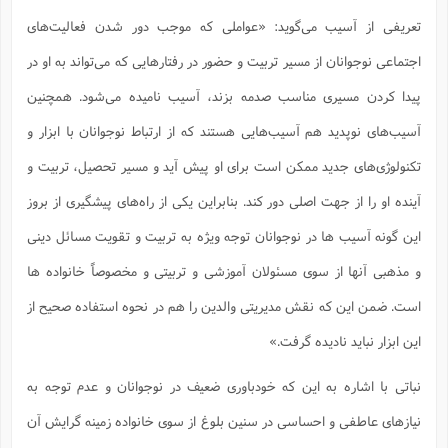
ت
ا
ا
ف
ح
ت
تعریفی از آسیب می‌گوید: «عواملی که موجب دور شدن فعالیت‌های
ت
س
ن
ج
ذ
ق
اجتماعی نوجوانان از مسیر تربیت و حضور در رفتارهایی که می‌تواند به او در
ش
م
و
م
م
س
م
ج
(
پیدا کردن مسیری مناسب صدمه بزند، آسیب نامیده می‌شود. همچنین
ا
و
ج
ش
ح
چ
م
آسیب‌های نوپدید هم آسیب‌هایی هستند که از ارتباط نوجوانان با ابزار و
ع
س
ف
خ
(
ا
ف
تکنولوژی‌های جدید ممکن است برای او پیش آید و مسیر تحصیل، تربیت و
ن
ن
ت
م
ذ
آینده او را از جهت اصلی دور کند. بنابراین یکی از راه‌های پیشگیری از بروز
م
ت
م
م
ک
این گونه آسیب ها در نوجوانان توجه ویژه به تربیت و تقویت مسائل دینی
ا
ش
(
ه
ش
پ
و مذهبی آنها از سوی مسئولان آموزشی و تربیتی و مخصوصاً خانواده ها
ع
ا
چ
و
ا
و
ع
است. ضمن این که نقش مدیریتی والدین را هم در نحوه استفاده صحیح از
ش
پ
(
ف
ذ
این ابزار نباید نادیده گرفت.»
ف
ن
م
ز
ن
ت
ا
(
نباتی با اشاره به این که خودباوری ضعیف در نوجوانان و عدم توجه به
م
ت
ح
م
ا
نیازهای عاطفی و احساسی در سنین بلوغ از سوی خانواده زمینه گرایش آن
ع
(
ع
ش