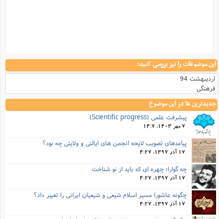
این موضوعات را نیز بررسی کنید:
اردیبهشت 94
فرهنگی
جدیدترین ها در این موضوع
پیشرفت علمی (Scientific progress)
7 مهر 1403, 14:7
پیامدهای تصویب لایحه انجمن های ایالتی و ولایتی چه بود؟
17 آذر 1397, 4:27
چه گوارا؛ چهره ای که باید از نو شناخت
17 آذر 1397, 4:27
چگونه عاشورا مسیر اسلامِ شیعی و شیعیانِ ایرانی را تغییر داد؟
17 آذر 1397, 4:27