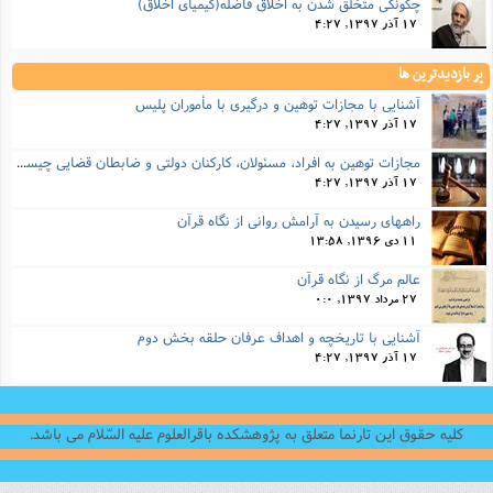
چگونگی متخلق شدن به اخلاق فاضله(کیمیای اخلاق)
17 آذر 1397, 4:27
پر بازدیدترین ها
آشنایی با مجازات توهین و درگیری با مأموران پلیس
17 آذر 1397, 4:27
مجازات‌ توهین به افراد، مسئولان، کارکنان دولتی و ضابطان قضایی چیست؟
17 آذر 1397, 4:27
راههای رسیدن به آرامش روانی از نگاه قرآن
11 دی 1396, 13:58
عالم مرگ از نگاه قرآن
27 مرداد 1397, 0:0
آشنایی با تاریخچه و اهداف عرفان حلقه بخش دوم
17 آذر 1397, 4:27
کلیه حقوق این تارنما متعلق به پژوهشکده باقرالعلوم علیه السّلام می باشد.