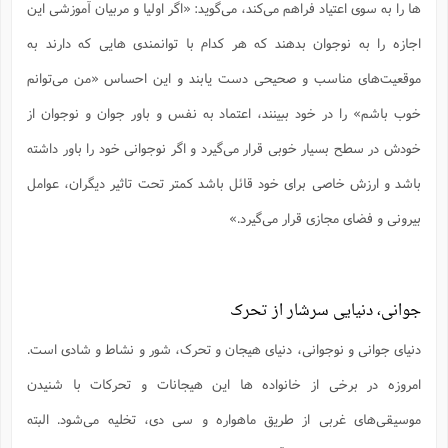
ها را به سوی اعتیاد فراهم می‌کند، می‌گوید: «اگر اولیا و مربیان آموزشی این
ا
ش
و
ف
اجازه را به نوجوان بدهند که هر کدام با توانمندی هایی که دارند به
(
ذ
ن
م
موقعیت‌های مناسب و صحیحی دست یابند و این احساس «من می‌توانم
م
غ
م
م
(
خوب باشم» را در خود ببینند، اعتماد به نفس و باور جوان و نوجوان از
ش
ب
خودش در سطح بسیار خوبی قرار می‌گیرد و اگر نوجوانی خود را باور داشته
ه
(
و
باشد و ارزش خاصی برای خود قائل باشد کمتر تحت تاثیر دیگران، عوامل
ن
ا
بیرونی و فضای مجازی قرار می‌گیرد.»
ف
ح
م
(
م
ن
ش
(
جوانی، دنیایی سرشار از تحرک
د
س
ف
دنیای جوانی و نوجوانی، دنیای هیجان و تحرک، شور و نشاط و شادی است.
ف
م
ش
امروزه در برخی از خانواده ها این هیجانات و تحرکات با شنیدن
م
موسیقی‌های غربی از طریق ماهواره و سی دی، تخلیه می‌شود. البته