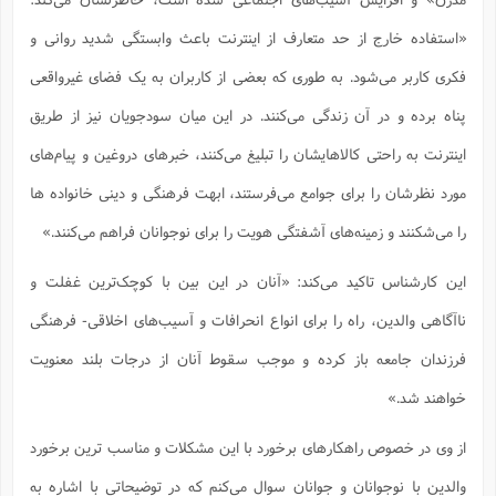
س
م
ع
ف
ق
م
(
ه
ع
ع
ش
ز
م
«استفاده خارج از حد متعارف از اینترنت باعث وابستگی شدید روانی و
ر
ش
پ
ا
ا
ا
ق
ح
ف
ت
گ
ع
ق
د
پ
ف
فکری کاربر می‌شود. به طوری که بعضی از کاربران به یک فضای غیرواقعی
خ
(
ذ
ب
ت
ا
ش
م
ح
ع
ش
م
ع
س
پناه برده و در آن زندگی می‌کنند. در این میان سودجویان نیز از طریق
2
م
ا
ا
خ
ت
خ
آ
م
ف
ق
ح
اینترنت به راحتی کالاهایشان را تبلیغ می‌کنند، خبرهای دروغین و پیام‌های
پ
ص
پ
د
ن
و
(
آ
ه
ع
م
ش
ت
ت
مورد نظرشان را برای جوامع می‌فرستند، ابهت فرهنگی و دینی خانواده ها
د
پ
ج
ا
2
ا
ت
ی
گ
ش
ف
ا
(
را می‌شکنند و زمینه‌های آشفتگی هویت را برای نوجوانان فراهم می‌کنند.»
ذ
ب
ش
م
ح
م
ا
ا
م
ا
م
این کارشناس تاکید می‌کند: «آنان در این بین با کوچک‌ترین غفلت و
ب
ا
ش
و
(
ف
م
ش
ف
ن
ناآگاهی والدین، راه را برای انواع انحرافات و آسیب‌های اخلاقی- فرهنگی
م
پ
ع
و
ا
ت
ف
ه
فرزندان جامعه باز کرده و موجب سقوط آنان از درجات بلند معنویت
ع
ا
(
ف
ت
ت
ق
ن
ح
خواهند شد.»
ذ
غ
ش
م
ب
پ
ت
م
(
د
م
ه
ا
ت
از وی در خصوص راهکارهای برخورد با این مشکلات و مناسب ترین برخورد
ف
ح
س
آ
و
ر
ش
ن
ع
والدین با نوجوانان و جوانان سوال می‌کنم که در توضیحاتی با اشاره به
ف
ع
م
د