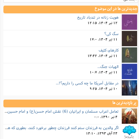
جدیدترین ها در این موضوع
هویت زنانه در تندباد تاریخ
12 تیر 1404, 12:15
سگ کی؟
11 تیر 1404, 17:0
کارهای کثیف
11 تیر 1404, 13:42
الهیات جنگ...
11 تیر 1404, 10:7
در مقابل آمریکا ما چه کسی را داریم؟!...
10 تیر 1404, 9:25
پر بازدیدترین ها
تعامل اعراب مسلمان و ایرانیان (6) نقش امام حسن(ع) و امام حسین(ع) در فتح ایران
4 تیر 1390, 0:0
اگر والدین به فرزندان ستم کنند فرزندان چطور برخورد کنند، بطوری که هم موجب ناراحتی آنها نشود و هم بتوانند آنها را امر به معروف و نهی از منکر کنند، و اگر نصیحت تأثیر نداشت چطور باید با آنها برخورد کرد؟
24 آبان 1393, 14:10