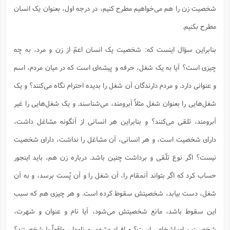
ت
ا
شخصیت زن را هم می‌خواهیم مطرح کنیم، در درجه اول، بعنوان یک انسان
ا
ف
ح
ت
ت
س
ن
ج
مطرح بکنیم.
ذ
ق
ش
م
و
م
م
س
م
ج
(
بنابراین سؤال اینست که: شخصیت یک انسان اعمّ از زن و مرد، به چه
ا
و
ج
ش
ح
چ
م
چیزی است؟ آیا به یک شغل، حرفه و پیشه‌ای است که در میان مردم، اسم
ع
س
ف
خ
(
ا
ف
و عنوانی دارد. و مردم دارندگان آن شغل را بدیده احترام نگاه می‌کنند؟ و یک
ن
ن
ت
م
ذ
شغل‌هایی را بعنوان شغل مثلاً آبرومند، می‌شناسند. و یک شغل‌هایی را غیر
م
ت
م
م
ک
آبرومند، تلقی می‌کنند؟ و بنابراین هر انسانی از آنگونه مشاغل داشت،
ا
ش
(
ه
ش
پ
دارای شخصیت است، و هر انسانی، آن مشاغل را نداشت، دارای شخصیت
ع
ا
چ
و
ا
و
ع
نیست؟ اگر نوع تلّقی و برداشت چنین باشد. درباره زن هم، باید اینجور
ش
پ
(
ف
ذ
حساب کرد که اگر بتواند آنمقام را، آن شغل را و آن پُست برسد، و به آن
ف
ن
م
ز
ن
ت
شغل، دست بیابد، شخصیتش سقوط کرده است. و هر چیزی هم که سبب
ا
(
م
ت
ح
م
این سقوط باشد، مانع شخصیتش می‌شود، آیا نام و عنوان و شهرت،
ا
ع
(
ع
ش
شخصیت برای اشخاص است؟ و افراد مشهور و نامدار، واقعاً با شخصیتند؟