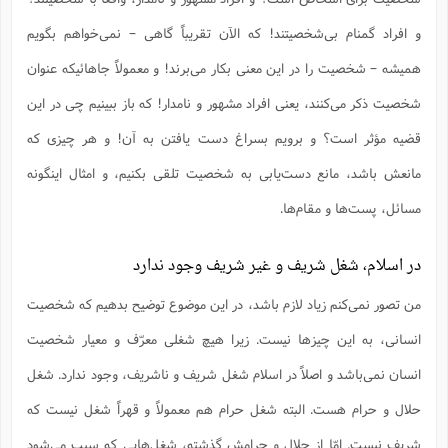
ا
ش
و
و افراد گمنام بی‌شخصیتند! که الآن تقریباً گاهی – نمی‌خواهم بگویم
ف
(
ذ
ن
همیشه – شخصیت را در این معنی بکار می‌برند! و معمولاً جاهائیکه عنوان
م
م
غ
م
م
شخصیت ذکر می‌کنند، یعنی افراد مشهور و نامدار! که باز ببینیم چی در این
(
قضیه مؤثر است؟ و برویم بسراغ دست یافتن به آن! و هر چیزی که
ش
ب
ه
(
مانعش باشد، مانع دست‌یابی به شخصیت تلقی بکنیم، و امثال اینگونه
و
ن
ا
مسائل، پست‌ها و مقام‌ها.
ف
ح
م
(
در اسلام، شغل شریف و غیر شریف وجود ندارد
م
ن
ش
(
من تصور نمی‌کنم زیاد لازم باشد، در این موضوع توضیح بدهیم که شخصیت
د
انسانی، به این چیزها نیست. زیرا هیچ شغلی معرّف و معیار شخصیت
س
ف
ف
م
انسان نمی‌باشد و اصلاً در اسلام شغل شریف و ناشریف، وجود ندارد. شغل
ش
م
حلال و حرام هست. البته شغل حرام هم معمولاً و قهراً شغل نیست که
شریف نیست. امّا از حلال و حرامش گذشته، شغل‌هایی که سبب می‌شود