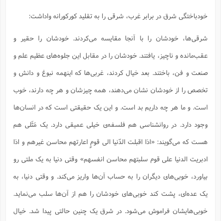
خودباختگی شرق در برابر غرب، شرقی را به تقلید کورکورانه واداشت:
شرقی‌ها، خودشان را با آنجا مقایسه می‌کردند. خودشان را حقیر و
عقب‌مانده و ناچیز، یافتند. خودشان را در مقابل این جلوه‌های عظیم علم و
صنعت و فن، باختند. بعد خیال کردند، غربی‌ها که اینهمه نبوغ و دانش و
تخصص را از خودشان نشان می‌دهند، همه چیزشان و هر چه دارند، خوب
است. و ما هر چه داریم بد است. و این یک حقیقتی است که در انسان‌ها
وجود دارد. در روانشناسی هم فلسفه‌ی خیلی عمیقی دارد. یک مَثَلی هم
هست که می‌گویند: «اذا اقبلت الدّنیا الی قومٍ اعارتهم محاسن غیرهم و اذا
ادبریت الدنیا علی قوم سلبتهم محاسن انفسهم» وقتی دنیا به یک ملتی رو
بیاورد، خوبی‌های دیگران را به حساب آن‌ها واریز می‌کند. و وقتی دنیا، به
یک عده‌ای، پشت کند خوبی‌های خودشان را هم از آن‌ها سلب می‌نماید.
خوبی‌هایشان فراموش می‌شود. در شرق یک چنین حالتی پیدا شد. خیال