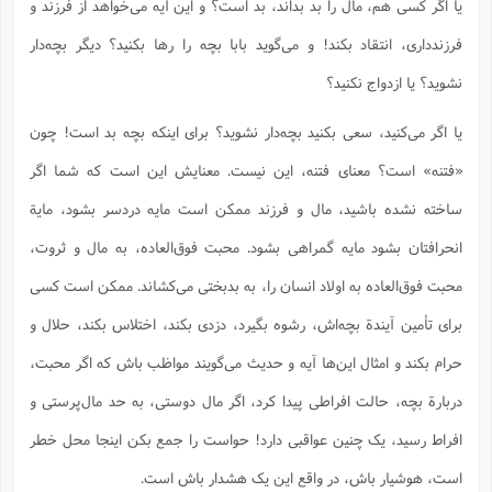
یا اگر کسی هم، مال را بد بداند، بد است؟ و این آیه می‌خواهد از فرزند و
فرزندداری، انتقاد بکند! و می‌گوید بابا بچه را رها بکنید؟ دیگر بچه‌دار
نشوید؟ یا ازدواج نکنید؟
یا اگر می‌کنید، سعی بکنید بچه‌دار نشوید؟ برای اینکه بچه بد است! چون
«فتنه» است؟ معنای فتنه، این نیست. معنایش این است که شما اگر
ساخته نشده باشید، مال و فرزند ممکن است مایه دردسر بشود، مایة
انحرافتان بشود مایه گمراهی بشود. محبت فوق‌العاده، به مال و ثروت،‌
محبت فوق‌العاده به اولاد انسان را، به بدبختی می‌کشاند. ممکن است کسی
برای تأمین آیندة بچه‌اش، رشوه بگیرد، دزدی بکند، اختلاس بکند، حلال و
حرام بکند و امثال این‌ها آیه و حدیث می‌گویند مواظب باش که اگر محبت،
دربارة بچه، حالت افراطی پیدا کرد، اگر مال دوستی، به حد مال‌پرستی و
افراط رسید، یک چنین عواقبی دارد! حواست را جمع بکن اینجا محل خطر
است، هوشیار باش، در واقع این یک هشدار باش است.