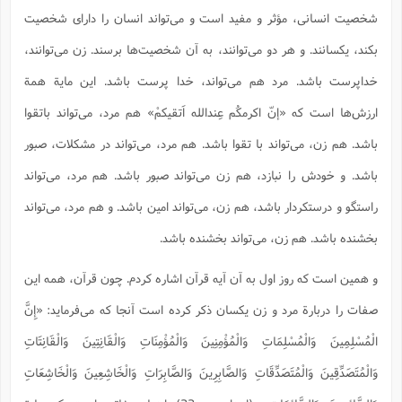
شخصیت انسانی، مؤثر و مفید است و می‌تواند انسان را دارای شخصیت
بکند، یکسانند. و هر دو می‌توانند، به آن شخصیت‌ها برسند. زن می‌توانند،
خداپرست باشد. مرد هم می‌تواند، خدا پرست باشد. این مایة همة
ارزش‌ها است که «إنّ اکرمکُم عِندالله اَتقیکمْ» هم مرد، می‌تواند باتقوا
باشد. هم زن، می‌تواند با تقوا باشد. هم مرد، می‌تواند در مشکلات، صبور
باشد. و خودش را نبازد، هم زن می‌تواند صبور باشد. هم مرد، می‌تواند
راستگو و درستکردار باشد، هم زن، می‌تواند امین باشد. و هم مرد، می‌تواند
بخشنده باشد. هم زن، می‌تواند بخشنده باشد.
و همین است که روز اول به آن آیه قرآن اشاره کردم. چون قرآن، همه این
صفات را دربارة مرد و زن یکسان ذکر کرده است آنجا که می‌فرماید: «إِنَّ
الْمُسْلِمِینَ وَالْمُسْلِمَاتِ وَالْمُؤْمِنِینَ وَالْمُؤْمِنَاتِ وَالْقَانِتِینَ وَالْقَانِتَاتِ
وَالْمُتَصَدِّقِینَ وَالْمُتَصَدِّقَاتِ وَالصَّابِرِینَ وَالصَّابِرَاتِ وَالْخَاشِعِینَ وَالْخَاشِعَاتِ