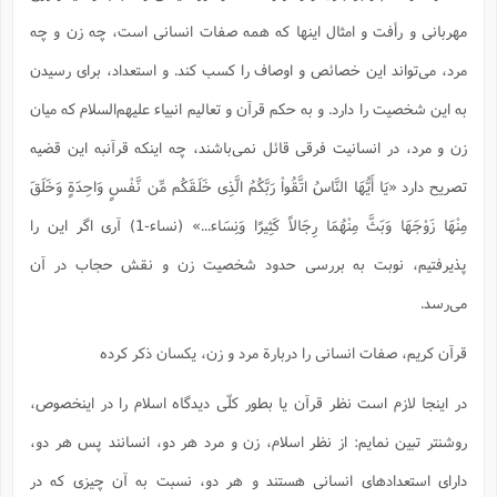
مهربانی و رأفت و امثال اینها که همه صفات انسانی است، چه زن و چه
مرد، می‌تواند این خصائص و اوصاف را کسب کند. و استعداد، برای رسیدن
به این شخصیت را دارد. و به حکم قرآن و تعالیم انبیاء علیهم‌السلام که میان
زن و مرد، در انسانیت فرقی قائل نمی‌باشند، چه اینکه قرآنبه این قضیه
تصریح دارد «یَا أَیُّهَا النَّاسُ اتَّقُواْ رَبَّکُمُ الَّذِی خَلَقَکُم مِّن نَّفْسٍ وَاحِدَةٍ وَخَلَقَ
مِنْهَا زَوْجَهَا وَبَثَّ مِنْهُمَا رِجَالاً کَثِیرًا وَنِسَاء...» (نساء-1) آری اگر این را
پذیرفتیم، نوبت به بررسی حدود شخصیت زن و نقش حجاب در آن
می‌رسد.
قرآن کریم، صفات انسانی را دربارة مرد و زن، یکسان ذکر کرده
در اینجا لازم است نظر قرآن یا بطور کلّی دیدگاه اسلام را در اینخصوص،
روشنتر تبین نمایم: از نظر اسلام، زن و مرد هر دو، انسانند پس هر دو،
دارای استعدادهای انسانی هستند و هر دو، نسبت به آن چیزی که در