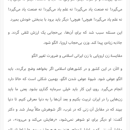
می‌گیرد! نه صنعت یاد می‌گیرد! نه علم یاد می‌گیرد! نه صنعت یاد می‌گیرد!
نه علم یاد می‌گیرد! هیچی! هیچی! دیگر باید برود با بدبختی خودش بمیرد.
این مسئله سبب شد که برای آن‌ها، بی‌حجابی یک ارزش تلقی گردد. و
جاذبه زیادی پیدا کند. وزن بی‌حجاب اروپا، الگو شود.
مقایسة زن اروپایی با زن ایرانی اسلامی و ضرورت تغییر الگو
و الآن در این کشور و در کشورهای اسلامی اگر بخواهد وضع برگردد، باید
الگو عوض شود. شیوة عوض شدن الگو، بهمین شکلی است که حالا دارد
انجام می‌گیرد. روی این کار باید خیلی سرمایه گذاری بشود. یعنی ما باید
زن‌هایی را در ایران تربیت بکنیم و بعد آن‌ها را به دنیا معرفی کنیم. تا دنیا
ببیند که در مقابل آن زنی که در غرب، اگر شوهرش مثلاً بیمار شد. و دکتر
گفت: او دیگر برای تو شوهر نمی‌شود، «رهایش می‌کند و می‌رود»، در
مقابل آن زنی که در اوایل ازدواج، هنوز به هیچ جا نرسیده، «ارتباط ناسالم