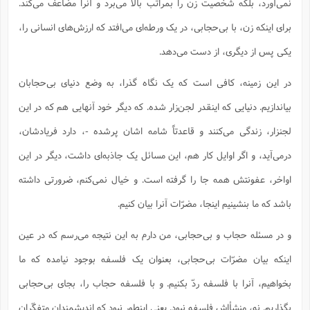
نمی‌آورد، بلکه شخصیت زن را بمراتب بالا می‌برد و آنرا مضاعف می‌کند.
برای اینکه زن، با بی‌حجابی، در یک ورطه‌ای می‌افتد که ارزش‌های انسانی را،
یکی پس از دیگری، از دست می‌دهد.
در این زمینه، کافی است که یک نگاه گذرا، به وضع دنیای بی‌حجابان
بیاندازیم. دنیایی که اینقدر لجن‌زار شده. که دیگر خود آنهایی هم که در این
لجنزار، زندگی می‌کنند و قاعدتاً شامه اشان پرشده -، دارد فریادشان،
درمی‌آید، و اگر اوایل کار هم، این مسائل یک جاذبه‌ای داشت، دیگر در این
اواخر، عفونتش همه جا را گرفته است. و خیال نمی‌کنم، ضرورتی داشته
باشد که ما بنشینیم اینجا، مضرّات آنرا بیان کنیم.
و در مسئله حجاب و بی‌حجابی، من دارم به این نتیجه می‌رسم که در عین
اینکه بیان مضرّات بی‌حجابی، بعنوان یک فلسفه بوجود نیامده که ما
بخواهیم، آنرا با فلسفه ردّ بکنیم. و با فلسفه حجاب را، بجای بی‌حجابی
بگذاریم. نه، منشأ‌اش فلسفه نبود. یعنی اینطور نبود که اندیشمندان متفکّران