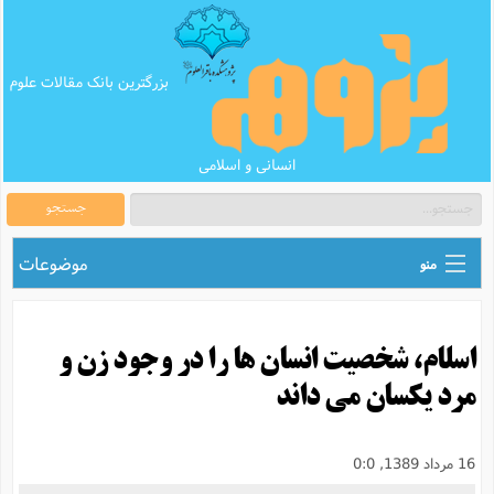
بزرگترین بانک مقالات علوم
انسانی و اسلامی
جستجو
موضوعات
منو
ق
اطلاع رسانی های علمی
ا
اسلام، شخصیت انسان ها را در وجود زن و
ق
بانک محتوای تبلیغ
ر
مرد یکسان می داند
ه
ب
ق
بانک مقالات
ع
م
ت
ب
ق
م
پرسش و پاسخ
16 مرداد 1389, 0:0
م
ک
ق
م