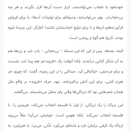
خودبخود با حجاب نمی‌توانستند، ابزار دست آن‌ها قرار بگیرند. و هر چه
بی‌حجاب‌تر، بهتر می‌توانستند، وسیله‌ای برای تولیدات آن‌ها، یا برای فروش
فرآورده‌های آن‌ها و با برای تبلیغ اجناسشان باشند! آغازگر، این پدیدة شوم
بودند. تاریخ هم گویا و روشن است.
البته، بعدها، پس از این که این مسئله – بی‌حجابی – باب شد. و زن‌ها هم
به آن شکل کذایی درآمدند. بلکه آنوقت یک «فروید»‌ی هم پیدا شد. نشست
و برای مردمش، خیالبافی کرد. مسائلی را در این زمینه، گفت: که چیزی جز
هیزم‌ کشی، برای این آتش برافروخته، نبود. حرف «فروید» در واقع مثل
همان شعرهایی بود که تریاکی‌ها وقتی پای منقل می‌نشستند، می‌گفتند.
این تریاک را یک تریاکی، از اول با فلسفه انتخاب نمی‌کند، هروئین را، با
فلسفه انتخاب نمی‌کند. بلکه هوس است. خوشش می‌آید! مثلاً می‌بیند
تریاک یک کیفی برایش دارد و نشئه‌ای می‌آورد. لذّتی، می‌برد، یا هروئین، به