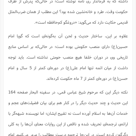
داشته که به فرماندار ری نامه نوشته است؛ ‌در حالی‌که پدرش از طرف
حکومت وقت، طرد و خانه‌نشین شده بود؟ این مطلب از همان ضرب‌المثل
قدیمی حکایت دارد که می‌گوید: ‌«دروغگو کم‌حافظه است».
علاوه بر این، ساختار حدیث و لحن آن به‌گونه‌ای است که گویا امام
حسین(ع) دارای منصب حکومتی بوده است؛ در حالی‌که بر اساس منابع
تاریخی وی در دوران خلفا هیچ منصب حومتی نداشته است. باید توجه
داشت از میان ائمه تنها امام علی(ع) در دوره‌ای کمتر از 5 سال و امام
حسن(ع) در دوره‌ای کمتر از 7 ماه حکومت کرده‌اند.
نکته دیگر این که مرحوم شیخ عباس قمی، در سفینه البحار صفحه 164
این حدیث و چند حدیث دیگر را در کنار هم برای بیان فضیلت‌های عجم و
خدمات آن‌ها به اسلام آورده است نه تقبیح ایشان؛ اما نویسنده شبهه‌گر با
ارائه‌ی ترجمه‌ای تحریف شده و ناقص از این روایات معنای آن‌ها را به کلی
دگرگون کرده است. در این‌جا ترجمه درست مطالب را مرور می‌کنیم. امام