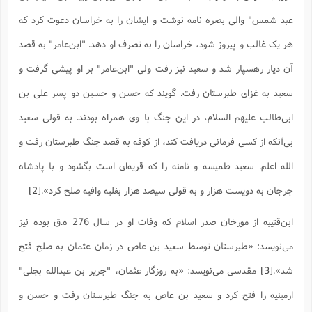
ت
ا
ا
ف
ح
ت
عبد شمس" والى بصره نامه نوشت و ایشان را به خراسان دعوت کرد که
ت
س
ن
ج
ذ
ق
ش
م
هر یک غالب و پیروز شود، خراسان را به تصرف او دهد. "ابن‌عامر" به قصد
و
م
م
س
م
ج
(
ا
آن دیار رهسپار شد و سعید نیز رفت ولى "ابن‌عامر" بر او پیشى گرفت و
و
ج
ش
ح
چ
م
سعید به غزاى طبرستان رفت. گویند که حسن و حسین دو پسر على بن
ع
س
ف
خ
(
ا
ف
ن
ابى‌طالب علیهم السلام، در این جنگ با وى همراه بودند. به قولى سعید
ن
ت
م
ذ
بى‌آنکه از کسى فرمانى دریافت کند، از کوفه به قصد جنگ طبرستان رفت و
م
ت
م
م
ک
الله اعلم. سعید طمیسه و نامنه را که قریه‌اى است بگشود و با پادشاه
ا
ش
(
ه
ش
پ
جرجان به دویست هزار و به قولى سیصد هزار بغلیه وافیه صلح کرد».
[2]
ع
ا
چ
و
ا
و
ع
ش
ابن‌قتیبه از مورخان صدر اسلام که وفات او در سال 276 ه.ق بوده نیز
پ
(
ف
ذ
ف
ن
می‌نویسد: «طبرستان توسط سعید بن عاص در زمان عثمان به صلح فتح
م
ز
ن
ت
ا
(
م
شد».
[3]
مقدسی می‌نویسد: «به روزگار عثمان، "جریر بن عبدالله بجلى"
ت
ح
م
ا
ارمینیه را فتح کرد و سعید بن عاص به جنگ طبرستان رفت و حسن و
ع
(
ع
ش