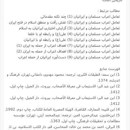
مطالب مرتبط :
تعامل اعراب مسلمان و ایرانیان (1) چند نکته مقدماتی
تعامل اعراب مسلمان و ایرانیان (2) نقش رأفت و منطق اسلام در فتح ایران
تعامل اعراب مسلمان و ایرانیان (3) گرایش اختیاری ایرانیان به اسلام
تعامل اعراب مسلمان و ایرانیان (4) علی(ع) و رابطه او با خلفا
تعامل اعراب مسلمان و ایرانیان (5) علی(ع) و رابطه‌ او با ایرانیان
تعامل اعراب مسلمان و ایرانیان (7) اهداف اعراب از حمله به ایران (1)
تعامل اعراب مسلمان و ایرانیان (8) اهداف اعراب از حمله به ایران (2)
تعامل اعراب مسلمان و ایرانیان (9) دست‌آورد ایرانیان از حمله اعراب
فهرست منابع
1) ابن سعد؛ الطبقات الکبری، ترجمه: محمود مهدوی دامغانی،تهران، فرهنگ و
اندیشه، 1374.
2) ابن عبد البر؛ الاستیعاب فى معرفة الأصحاب، بیروت، دار الجیل، چاپ اول،
1412.
3) ابن عبد البر؛ الاستیعاب فى معرفة الأصحاب، بیروت، دار الجیل، چاپ اول،
1412.
4) ابن قتیبه؛ المعارف، القاهرة، الهیئة المصریة العامة للکتاب، چاپ دوم، 1992.
5) ابن‌خلدون، عبدالرحمن؛ العبر، ترجمه: عبد‌المحمد آیتی، تهران، مؤسسه
مطالعات و تحقیقات فرهنگی، چاپ اول، 1363.
6) البرقی، احمد بن محمد بن خالد؛ المحاسن،‌ قم،‌ دار الکتب الاسلامیه، بی تا.