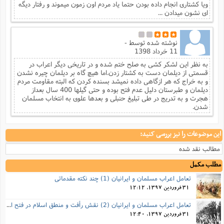
ویا کشتاری انجام داده بودن حتما یاد مردم اون زمون میموند و رفتار دیگه
ای نشون میدادن ...
نوشته شده توسط
-
11 خرداد 1398
به نظر این لشکر کشی به صلح ختم شده و در تاریخی دیگر اعراب در
قسمتی از دیلمان دست به کشتار زدن.اما هیچ گاه بر دیلمان چیره نشدن
و به خراج که هر ازگاهی داده نمیشد بسنده کردن که البته مقاومت مردم
دیلمان و طبرستان دلیل عدم فتح بوده و حتی گیلها 400 سال بعداز
هجرت و به تدریج در طی تبلیغ حنبلی و بعدها علوی به انتخاب مسلمان
شدن.
این موضوعات را نیز بررسی کنید:
مطالب نقد شده
مطلب مکمل
تعامل اعراب مسلمان و ایرانیان (1) چند نکته مقدماتی
31 فروردین 1397, 12:12
تعامل اعراب مسلمان و ایرانیان (2) نقش رأفت و منطق اسلام در فتح ایران
31 فروردین 1397, 12:40