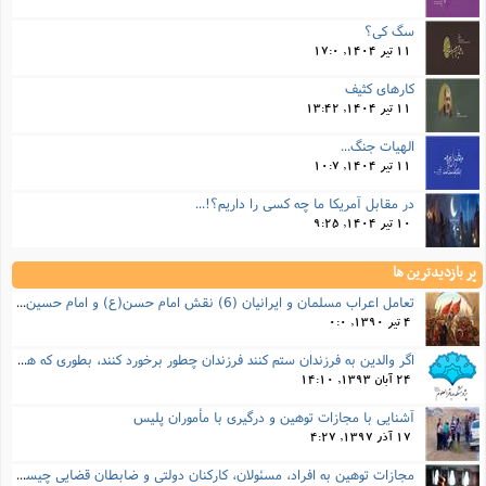
سگ کی؟
11 تیر 1404, 17:0
کارهای کثیف
11 تیر 1404, 13:42
الهیات جنگ...
11 تیر 1404, 10:7
در مقابل آمریکا ما چه کسی را داریم؟!...
10 تیر 1404, 9:25
پر بازدیدترین ها
تعامل اعراب مسلمان و ایرانیان (6) نقش امام حسن(ع) و امام حسین(ع) در فتح ایران
4 تیر 1390, 0:0
اگر والدین به فرزندان ستم کنند فرزندان چطور برخورد کنند، بطوری که هم موجب ناراحتی آنها نشود و هم بتوانند آنها را امر به معروف و نهی از منکر کنند، و اگر نصیحت تأثیر نداشت چطور باید با آنها برخورد کرد؟
24 آبان 1393, 14:10
آشنایی با مجازات توهین و درگیری با مأموران پلیس
17 آذر 1397, 4:27
مجازات‌ توهین به افراد، مسئولان، کارکنان دولتی و ضابطان قضایی چیست؟