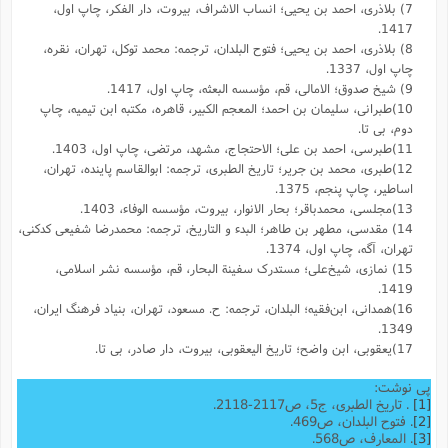
7) بلاذری، احمد بن یحیی؛ انساب الاشراف، بیروت، دار الفکر، چاپ اول،
1417.
8) بلاذری، احمد بن یحیی؛ فتوح البلدان، ترجمه: محمد توکل، تهران، نقره،
چاپ اول، 1337.
9) شیخ صدوق؛ الامالی، قم، مؤسسه البعثه، چاپ اول، 1417.
10)طبرانی، سلیمان بن احمد؛ المعجم الکبیر، قاهره، مکتبه ابن تیمیه، چاپ
دوم، بی تا.
11)طبرسی، احمد بن علی؛ الاحتجاج، مشهد، مرتضی، چاپ اول، 1403.
12)طبری، محمد بن جریر؛ تاریخ الطبری، ترجمه: ابوالقاسم پاینده، تهران،
اساطیر، چاپ پنجم، 1375.
13)مجلسی، محمدباقر؛ بحار الانوار، بیروت، مؤسسه الوفاء، 1403.
14) مقدسى، مطهر بن طاهر؛ البدء و التاریخ، ترجمه: محمد‌رضا شفیعى کدکنى،
تهران، آگه، چاپ اول، 1374.
15) نمازی، شیخ‌علی؛ مستدرک سفینة البحار، قم، مؤسسه نشر اسلامی،
1419.
16)همدانی، ابن‌فقیه؛ البلدان، ترجمه: ح. مسعود، تهران، بنیاد فرهنگ ایران،
1349.
17)یعقوبى، ابن واضح؛ تاریخ الیعقوبى، بیروت، دار صادر، بی تا.
پی نوشت:
[1]
. تاریخ الطبری، ج5، ص2117-2118.
[2]
. فتوح البلدان، ص469.
[3]
. المعارف، ص568.