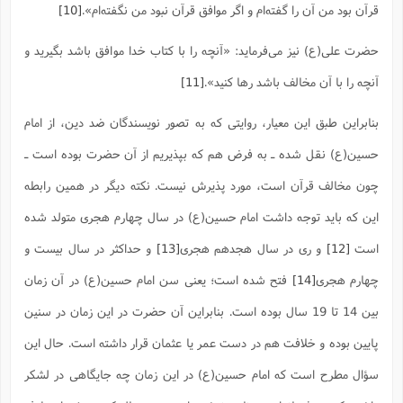
قرآن بود من آن را گفته‌ام و اگر موافق قرآن نبود من نگفته‌ام‌».
[10]
حضرت علی(ع) نیز می‌فرماید: «آنچه را با کتاب خدا موافق باشد بگیرید و
آنچه را با آن مخالف باشد رها کنید».
[11]
بنابراین طبق این معیار، روایتی که به تصور نویسندگان ضد دین، از امام
حسین(ع) نقل شده ـ به فرض هم که بپذیریم از آن حضرت بوده است ـ
چون مخالف قرآن است، مورد پذیرش نیست. نکته دیگر در همین رابطه
این که باید توجه داشت امام حسین(ع) در سال چهارم هجری متولد شده
است
[12]
و ری در سال هجدهم هجری
[13]
و حداکثر در سال بیست و
چهارم هجری
[14]
فتح شده است؛ یعنی سن امام حسین(ع) در آن زمان
بین 14 تا 19 سال بوده است. بنابراین آن حضرت در این زمان در سنین
پایین بوده و خلافت هم در دست عمر یا عثمان قرار داشته است. حال این
سؤال مطرح است که امام حسین(ع) در این زمان چه جایگاهی در لشکر