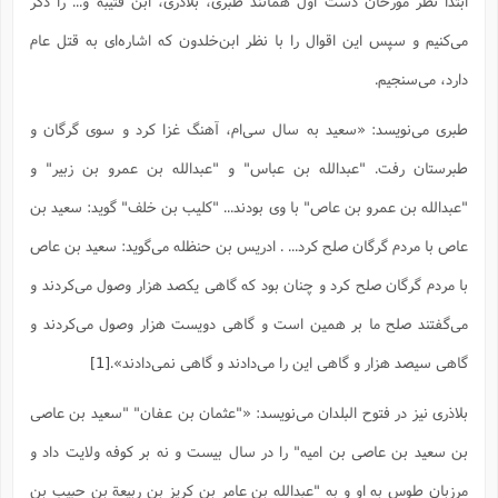
ابتدا نظر مورخان دست اول همانند طبری، بلاذری، ابن قتیبه و... را ذکر
س
م
ع
ف
ق
م
(
ه
ع
ع
ش
ز
م
ر
ش
می‌کنیم و سپس این اقوال را با نظر ابن‌خلدون که اشاره‌ای به قتل عام
پ
ا
ا
ا
ق
ح
ف
ت
گ
ع
ق
د
پ
ف
دارد، می‌سنجیم.
خ
(
ذ
ب
ت
ا
ش
م
ح
ع
ش
م
ع
س
2
م
ا
طبری می‌نویسد: «سعید به سال سى‌ام، آهنگ غزا کرد و سوى گرگان و
ا
خ
ت
خ
آ
م
ف
ق
ح
پ
ص
پ
د
ن
و
(
طبرستان رفت. "عبدالله بن عباس" و "عبدالله بن عمرو بن زبیر" و
آ
ه
ع
م
ش
ت
ت
د
پ
ج
ا
2
"عبدالله بن عمرو بن عاص" با وى بودند... "کلیب بن خلف" گوید: سعید بن
ا
ت
ی
گ
ش
ف
ا
(
ذ
عاص با مردم گرگان صلح کرد... . ادریس بن حنظله مى‌گوید: سعید بن عاص
ب
ش
م
ح
م
ا
ا
م
ا
م
با مردم گرگان صلح کرد و چنان بود که گاهى یکصد هزار وصول مى‌کردند و
ب
ا
ش
و
(
ف
م
ش
ف
ن
مى‌گفتند صلح ما بر همین است و گاهى دویست هزار وصول مى‌کردند و
م
پ
ع
و
ا
ت
ف
ه
ع
ا
(
ف
گاهى سیصد هزار و گاهى این را مى‌دادند و گاهى نمى‌دادند».
[1]
ت
ت
ق
ن
ح
ذ
غ
ش
م
بلاذری نیز در فتوح البلدان می‌نویسد: «"عثمان بن عفان" "سعید بن عاصى
ب
پ
ت
م
(
د
م
ه
ا
ت
بن سعید بن عاصى بن امیه" را در سال بیست و نه بر کوفه ولایت داد و
ف
ح
س
آ
و
ر
ش
ن
ع
ف
مرزبان طوس به او و به "عبدالله بن عامر بن کریز بن ربیعة بن حبیب بن
ع
م
د