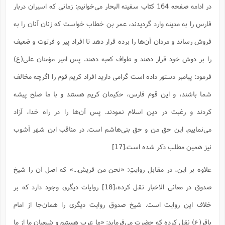
در ادامه صفحه 164 کتاب سفینه البحار می‌خوانیم: زمانی که اسیران دربار
فارس را به مدینه وارد گردیدند، عمر بن خطاب خواست که زنان آنان را به
فروش رساند و مردان آن‌ها را برده قرار دهد تا افراد پیر و فرتوت و ضعیف
را بر دوش خود قرار دهند و طواف کعبه دهند. پس امیر مؤمنان علی(ع)
فرمود: پیامبر دستور داده است گرامی دارید افراد کریم قوم را اگرچه مخالف
شما باشند، و این قوم فارس، حکیمان کریم هستند و با ما صلح پیشه
کردند و رغبت در دین اسلام نمودند. پس آن‌ها را در راه خدا، آزاد
می‌نماییم. این حق من و حق بنی‌هاشم است. در مناقب ابن شهر آشوب
نیز همین مطلب ذکر شده است.
[17]
علاوه بر این، در مقابل روایتِ: «نحن من قریش...» که اصل آن را شیخ
صدوق در معانی الاخبار نقل کرده،
[18]
روایات دیگری وجود دارد که بر
خلاف این روایت است. شیخ صدوق روایت دیگری را همان‌جا از امام
باقر(ع) نقل کرده که حضرت می‌فرماید: «ما عرب هستیم و شیعیان ما از ما