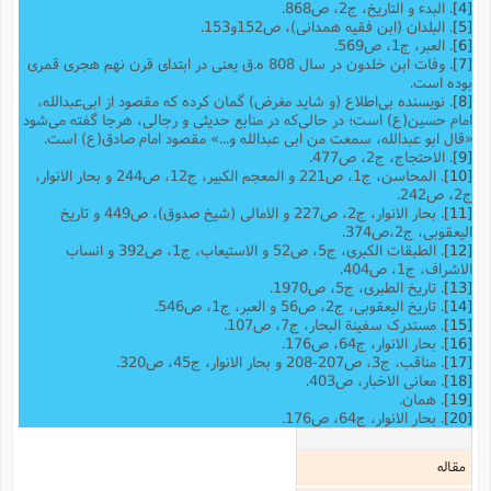
[4]
. البدء و التاریخ، ج2، ص868.
[5]
. البلدان (ابن فقیه همدانی)، ص152و153.
[6]
. العبر، ج1، ص569.
[7]
. وفات ابن خلدون در سال 808 ه.ق یعنی در ابتدای قرن نهم هجری قمری
بوده است.
[8]
. نویسنده بی‌اطلاع (و شاید مغرض) گمان کرده که مقصود از ابی‌عبدالله،
امام حسین(ع) است؛ در حالی‌که در منابع حدیثی و رجالی، هرجا گفته می‌شود
«قال ابو عبدالله، سمعت من ابی عبدالله و...» مقصود امام صادق(ع) است.
[9]
. الاحتجاج، ج2، ص477.
[10]
. المحاسن، ج1، ص221 و المعجم الکبیر، ج12، ص244 و بحار الانوار،
ج2، ص242.
[11]
. بحار الانوار، ج2، ص227 و الامالی (شیخ صدوق)، ص449 و تاریخ
الیعقوبى، ج‌2،ص374.
[12]
. الطبقات الکبری، ج5، ص52 و الاستیعاب، ج1، ص392 و انساب
الاشراف، ج1، ص404.
[13]
. تاریخ الطبری، ج5، ص1970.
[14]
. تاریخ الیعقوبی،‌ ج2، ص56 و العبر، ج1، ص546.
[15]
. مستدرک سفینة البحار، ج7، ص107.
[16]
. بحار الانوار، ج64، ص176.
[17]
. مناقب، ج3، ص207-208 و بحار الانوار، ج45، ص320.
[18]
. معانی الاخبار، ص403.
[19]
. همان.
[20]
. بحار الانوار، ج64، ص176.
مقاله