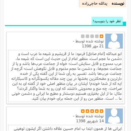
نویسنده
یدالله حاجی‌زاده
نظر خود را بنویسید!
نوشته شده توسط
-
21 مهر 1398
ابو عبدالله [امام صادق] فرمود: ما از قریشیم و شیعه ما عرب است و
دشمن ما عجم است. منظور امام از این حدیث این است که شیعه ما،
عرب ممدوح و قابل ستایش است؛ خواه از جماعت عرب‌ها باشد و یا از
جماعت عجم‌ها، و دشمن ما عجم مذموم و قابل نکوهش است؛ گرچه از
جماعت عرب‌ها باشد. تفسیر به رأی شما از این گفته یکی از خنده
دارترین و مضحکترین بخشها در بین چند مقاله یکسونگرانه و کاسبکارانه
ایه که از شما خوندم! ایشان در بیان منظور اصلی خود از گفته ای به این
صراحت، چه منع و محدویتی داشتند که اون رو به شما واگذار کردند؟
مثال: ما از ایل بختیاری هستیم دوستدار و مطیع ما ایرانی و دشمن خونی
ما ... است، منظور من رو از این جمله برای خودم بیان کنید.
نوشته شده توسط
-
14 شهریور 1398
ایرانی ها از همون ابتدا ب امام حسین علاقه داشتن اگر ایشون توهینی