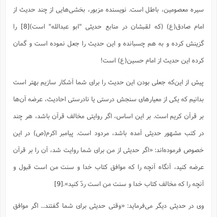
سیره معصومین، باطل است. نویسنده مزبور، بخشی‌هایی از چند حدیث از
امام صادق(ع) (که لقبشان در منابع حدیثی "ابو عبدالله" است)
[8]
را
گزینش کرده و به هم چسبانده و این حدیث را جعل نموده است و گمان
کرده این حدیث از امام حسین(ع) است!
پیش از این‌که جعلی بودن این حدیث را برای شما آشکار سازیم بهتر است
بدانیم که یکی از معیارهای سنجش درستی یا نادرستی احادیث، عرضه آن‌ها
بر قرآن کریم است. بر این اساس، اگر روایتی مخالف قرآن باشد، هر چند
در کتب مشهور حدیثی آمده باشد، مردود است. پیامبر اکرم(ص) در این
خصوص فرموده‌اند: «اگر حدیثى از من براى شما روایت شد، آن را بر قرآن
عرضه کنید، آنگاه آنچه را که موافق کتاب خدا و سنت من است قبول و
آنچه را که مخالف کتاب خدا و سنت من است ردّ کنید».‌
[9]
وی در حدیثی دیگر می‌فرماید: «وقتی حدیثی برای شما گفتند... اگر موافق