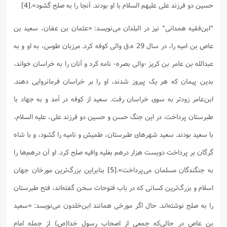
حسین دو فرزند على علیهم السلام با او بودند. آنجا را به صلح گشود».
[4]
ا
ش
و
ف
(
ذ
"ابن‌فقیه همدانی" نیز در البلدان می‌نویسد: «عثمان بن عفان، سعید بن
ن
م
م
غ
عاص بن امیه را، در سال 29 ه.ق والى کوفه کرد. مرزبان طوس، به او و به
م
م
(
عبدالله بن عامر بن کریز -والى بصره- نامه کرد و آنان را به خراسان خواند،
ش
ب
بدین پیمان که هر یک پیروز شدند، او را بر خراسان فرمانروایى دهند.
ه
(
و
ابن‌عامر زودتر به سوى خراسان رفت. سعید از کوفه در آمد و به جهاد با
ن
ا
ف
ح
طبرستان پرداخت. در این جنگ حسن و حسین دو فرزند على، علیه السلام،
م
(
با سعید بودند. سعید شهرهاى طبرستان، طمیش و نامیه را گشود، و با شاه
م
ن
گرگان بر پرداخت دویست هزار درهم بغلیه‌ وافیه صلح کرد. او آن درهم‌ها را
ش
(
د
به جنگندگان مسلمان مى‌پرداخت».
[5]
بنابراین بزرگ‌ترین مورخان جهان
س
ف
ف
م
اسلام و بزرگ‌ترین کسانی که در باب فتوحات سخن گفته‌اند، فتح طبرستان
ش
م
را به صلح نوشته‌اند. حال اگر مورخی همانند ابن‌خلدون می‌نویسد: «سعید
بن عاص در حالی‌که جمعی از اصحاب رسول خدا(ص) از جمله امام