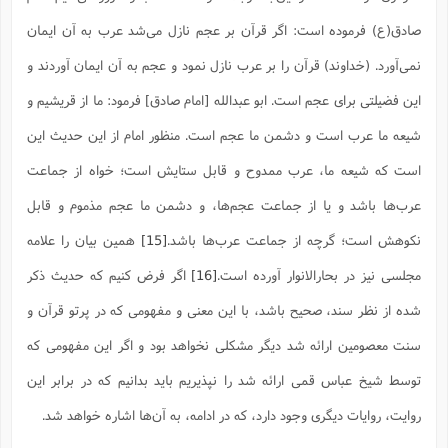
صادق(ع) فرموده است: اگر قرآن بر عجم نازل می‌شد عرب به آن ایمان
نمی‌آورد. (خداوند) قرآن را بر عرب نازل نمود و عجم به آن ایمان آوردند و
این فضیلتی برای عجم است. ابو عبدالله [امام صادق] فرمود: ما از قریشیم و
شیعه ما عرب است و دشمن ما عجم است. منظور امام از این حدیث این
است که شیعه ما، عرب ممدوح و قابل ستایش است؛ خواه از جماعت
عرب‌ها باشد و یا از جماعت عجم‌ها، و دشمن ما عجم مذموم و قابل
نکوهش است؛ گرچه از جماعت عرب‌ها باشد.
[15]
همین بیان را علامه
مجلسی نیز در بحارالانوار آورده است.
[16]
اگر فرض کنیم که حدیث ذکر
شده از نظر سند، صحیح باشد، با این معنی و مفهومی که در پرتو قرآن و
سنت معصومین ارائه شد دیگر مشکلی نخواهد بود و اگر این مفهومی که
توسط شیخ عباس قمی ارائه شد را نپذیریم باید بدانیم که در برابر این
روایت، روایات دیگری وجود دارد، که در ادامه، به آن‌ها اشاره خواهد شد.