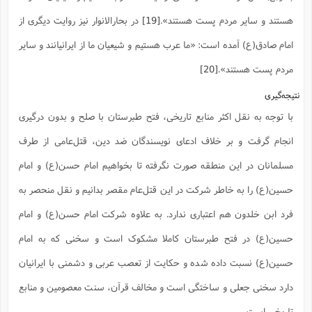
هستند و سایر مردم پست هستند».
[19]
در بحارالانوار نیز روایت دیگری از
امام صادق(ع) آمده است: «ما عرب هستیم و شیعیان ما از ایرانیانند و سایر
مردم پست هستند».
[20]
نتیجه‌گیری
با توجه به نقل اکثر منابع تاریخی، فتح طبرستان با صلح و بدون درگیری
انجام گرفت و بر خلاف ادعای نویسندگان ضد دین، قتل‌عامی از طرف
مسلمانان در این منطقه صورت نگرفته تا بخواهیم امام حسن(ع) و امام
حسین(ع) را به خاطر شرکت در این قتل‌عام مقصر بدانیم و نقل منحصر به
فرد ابن خلدون هم اعتباری ندارد. به علاوه شرکت امام حسن(ع) و امام
حسین(ع) در فتح طبرستان کاملا مشکوک است و سخنی که به امام
حسین(ع) نسبت داده شده و حکایت از تعصب عربی و دشمنی با ایرانیان
دارد سخنی جعلی و ساختگی است و مخالف قرآن، سنت معصومین و منابع
تاریخی است.