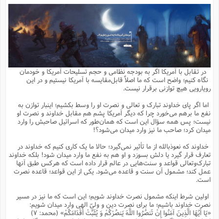
م
ق
ت
تقویم عبادی
ن
ق
م
ک
م
م
ن
ت
ق
ا
ت
ن
ق
چند رسانه ای
ت
ش
ع
و
ق
ا
م
س
ا
ا
چ
ق
ت
احادیث
ن
ق
ا
ا
و
ج
ا
پ
ر
ف
ش
ق
م
ب
ا
م
ا
ت
ا
ن
در تقابل با آمریکا اگر به بودجه نظامی و حجم تسلیحات آمریکا و خودمان
ق
و
فرهنگ علوم انسانی و اسلامی
ا
ن
ا
ع
ن
و
نگاه کنیم؛ واضح است که ما اصلاً قابل‌مقایسه با آمریکا نیستیم و در این
ف
ا
ا
م
س
ق
آ
ا
س
رویارویی هیچ توازنی برقرار نیست.
ت
ف
و
ش
پ
ق
ا
ا
ا
س
ت
ویترین
ع
ق
م
س
ب
و
ت
آ
ز
آ
اما اگر پای خداوند تبارک و تعالی و نصرت او را وسط بکشیم؛ اینبار توازن به
ح
و
ح
ت
ا
ا
ه
س
و
نفع ما برهم می‌خورد چرا که دیگر آمریکا پشم هم مقابل خداوند و نصرت او
د
ق
آ
ت
ا
ق
یادداشت‌ها
ن
م
و
و
و
ا
نیست؛ پس همه سؤال این است که همان‌طور که اسرائیل صاحبش را وارد
ق
ف
د
ش
ن
میدان کرد؛ صاحب ما نیز وارد میدان می‌شود؟!
ه
ف
ق
ر
ح
و
ا
ع
آ
ت
ص
تست
ه
ه
ش
ق
آ
ف
د
س
ا
خداوند که نعوذبالله از ما تأثیر نمی‌گیرد؛ حالا ما یک کاری کنیم که خداوند در
ع
م
ق
ق
خ
ر
ا
و
ش
ک
ج
ص
تعارف قرار گیرد یا دلش بسوزد و او هم به نفع ما وارد میدان شود! بلکه خداوند
م
ف
ق
آ
ه
ف
ش
ه
آ
ب
س
ق
ت
ق
ک
ن
تبارک‌وتعالی قواعد و سنت‌هایی در عالم قرار داده است که هرکس طبق آنها
ه
م
ع
ق
ا
ت
و
م
ص
عمل کند؛ مشمول آن سنت و قاعده می‌شود. یکی از این قواعد؛ قاعده نصرت
ا
ت
ذ
ت
آ
م
م
ا
م
ع
ت
ا
م
است.
ن
ف
ا
ز
ع
ا
س
و
ق
ت
م
ت
ن
م
س
و
ا
ح
م
ر
ن
ق
م
اولین شرط اینکه مشمول نصرت خداوند شویم؛ این است که ما نیز در مسیر
خ
ر
ت
م
ا
ا
ف
ن
پ
ا
ر
ز
ا
نصرت خداوند باشیم؛ ما برای نصرت دین و ولیّ الهی وارد میدان شویم:
و
م
آ
د
م
ق
ا
ه
ص
(
ا
س
«یَا أَیُهَا الَّذِینَ آمَنُوا إِنْ تَنصُرُوا اللَّهَ یَنصُرْکُمْ وَ یُثَبِّتْ أَقْدَامَکُمْ» (محمد: ۷)
ق
ر
ا
م
ت
س
ا
ا
د
ف
ن
م
ا
ا
خ