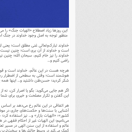
بانک پژوهشگران وفرهیختگان
مهدویت
زندگی نامه فرهیختگان
مد
دی
مقام
کارب
ذکر 
اخبار
فرهنگی
معرفی پژوهشگران
آداب و احکام اصناف
ا
ویژگ
مقال
ذکر 
معرفی سایت ها
عمومی
حوزه و دانشگاه
پایگاه های علمی
فرق 
راه 
تعاو
مهار
ذکر 
این روزها زیاد اصطلاح «الهیات جنگ» را می
اطلاعیه
فقه
اعتقادی
پایگاه های مذهبی
ا
توبه
روش 
ذکر 
منظور توجه به اصل وجود خداوند در جنگ
اخلاق
سیاسی
پایگاههای عقائد
عل
اهتم
ذکر 
خداوند تبارک‌وتعالی غنی مطلق است؛ یعنی از 
است و خداوند از آن بری است؛ چنین نیست که 
اجتماعی
پایگاههای فرهنگی
عل
مجموعه پرسش ها و پاسخ ها
ذکر 
خداوند را نیز خام کنیم، سبحان الله؛ چنین نیس
راضی کنیم و...
جامعه
پایگاههای جامع موضوعات
ف
ذکر 
هرچه هست در این عالَم، خداوند است و قوانی
اخبار عمومی
پایگاههای اندیشمندان اسلام
ک
ذکر
هوشمند است؛ وقتی به سطحی از اضطرار رسیدی
شکر کردید؛ حسن‌ظن داشتید و... اینها همه ی
خبرگزاری ها
پایگاه های پاسخ گویی به سوا
فق
اگر هم جایی می‌گوید: بگو یا اصرار کن، نه از 
پایگاه های پاسخ گویی به احک
این گفتن و تکرار مصلحت و خیری برای شما
پایگاه های تاریخی
منت
هر اتفاقی در این عالم رخ می‌دهد بر اساس 
پایگاه های آموزشی
ا
آشنایی با سنت‌ها و حکمت‌های جاری در موضوع
کشور»؛ «الهیات بازار» و... نیز استفاده کرد؛
فصل 
می‌نامیم؛ این الهیات غیر از احکام فقهی در
عالم و استفاده از این سنن الهی در مسیر تعا
فصلن
کمک می‌کند در وسط چالش‌ها و سخت‌ترین شر