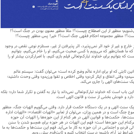
یریت
اطلاعیه
نهج البلاغه
ن وجامعه دینی
ات اهل بیت (ع)
فقه
رذایل
سیاسی
رد جامعه شناسی در تبلیغ
جامعه شناسی
مصیبت امام باقر علیه السلام
مدیریت و فقه اسلامی
متفرقه
ادبیات عرب
قتصاد
دنیاو آخرت
ی ولایت اهل بیت (ع)
فضائل
اعتقادی
ات اخلاق و آداب در تبلیغ
تاریخ اسلام
مصیبت امام صادق علیه السلام
خلاصه کتب مدیریت
قرآن
ادیان و فرق
و مذاهب
توشه عاشورائیان
ن و بررسی مسأله اعانه
اسلام
فرق شیعی
ت های آموزش معارف اسلامی
مدیریت اسلامی
مبانی علم اخلاق
مصیبت امام موسی علیه السلام
فقه و اصول
‌شنویم؛ منظور از این اصطلاح چیست؟! مثلاً منظور معنوی بودن در جنگ است؟!
دیان
 و امید به مغفرت
تحقیق و منبع شناسی
ایران
ابراهیمی
آینده پژوهی
فرق غیر شیعی
مصیبت امام رضا علیه السلام
نامه های اخلاقی
فلسفه
 است؟! منظور مجموعه احکام فقهی جنگ است؟! خیر! پس منظور چیست؟!
وم قرآنی
ام به عمر انسان در اسلام
پند و اندرز
تاریخ انقلاب
غیر ابراهیمی
مصیبت امام جواد علیه السلام
مدیریت آموزشی
کلام
خارج و غیر از خود اثر نمی‌پذیرد، اثر پذیرفتن از غیر، مستلزم نوعی نقص در وجود
ما همان‌طور که می‌رویم با کسی صحبت می‌کنیم، او را خام می‌کنیم، بتوانیم
وم حدیث
خداشناسی
ی دانش آموزی
حکایات
مدیریت زمان
مصیبت امام هادی علیه السلام
قرآن‌پژوهی
ت که بتوانیم برای خداوند تبارک‌وتعالی فیلم بازی کنیم، با اصرارکردن بیشتر او را
لسفه
محض
مصیبت امام حسن عسکری علیه السلام
علوم حدیث
ن ثابتی که او برای اداره عالَم وضع کرده است؛ می‌توان گفت: سیستم عالم
ی
لام
 مصیبت متفرقه
مضاف
اسلامی
اخلاق
؛ وقتی انفاق و ایثار کردی؛ وقتی اخلاص و تقوا ورزیدی؛ وقتی وحدت داشتید؛
ک سنت‌های الهی را جاری می‌کند.
لات
ه و اصول
جدید
فلسفه اسلامی
عرفان
این باب است که خداوند تبارک‌وتعالی نمی‌داند یا نیاز به گفتن و تکرار شما دارد؛ بلکه
حقوق
ام شرعی
فرق و مذاهب
 دارد و خودش بخشی از سنت و قانون الهی است.
خب نشریات
اصول فقه
یک سنت الهی و در یک دستگاه حکمت قرار دارد. وقتی می‌گوییم الهیات جنگ، منظور
رتباطات
فقه
 جنگ است و در همین وِزان، می‌توان از تعابیر «الهیات اقتصاد»؛ «الهیات اداره
 سنت‌ها، حکمت‌ها و قوانین الهی در هر کدام از این حوزه‌‌ها را الهیات آن حوزه
نامه تربیت تبلیغی
پيش شماره اول فصلنامه مطالعات معنوی
حقوق
 هرکدام این حوزه‌ها است؛ فهم این الهیات در هر حوزه برای هم‌سو شدن با سنن
لی فردی و اجتماعی در آن حوزه به کار ما می‌آید. فهم این سنت‌‌ها و حکمت‌ها به ما
امه مطالعات معنوی
پيش شماره 2 فصل نامه تربیت تبلیغی
پيش شماره اول فصلنامه مطالعات معنوی
ایط نیز آرام باشیم؛ درست انتخاب کنیم و ثابت‌قدم پیش رویم.