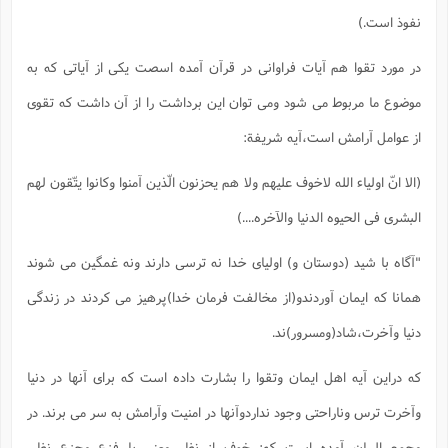
نفوذ است.)
در مورد تقوا هم آیات فراوانی در قرآن آمده اسصت یکی از آیاتی که به
موضوع ما مربوط می شود ومی توان این برداشت را از آن داشت که تقوی
از عوامل آرامش است،آیه شریفة:
(الا انّ اولیاء الله لاخوف علیهم ولا هم یحزنون الّذین آمنوا وکانوا یتّقون لهم
البشری فی الحیوه الدنیا والآخره....)
"آگاه با شید (دوستان و) اولیای خدا نه ترسی دارند ونه غمگین می شوند
همانا که ایمان آوردندو(از مخالفت فرمان خدا)پرهیز می کردند در زندگی
دنیا وآخرت،شاد(ومسرور)ند.
که دراین آیه اهل ایمان وتقوا را بشارت داده است که برای آنها در دنیا
وآخرت ترس وناراحتی وجود نداردوآنها در امنیت وآرامش به سر می برند. در
مجمع البیان آمده است که: خوف از نظر معنی با فزع وجزع نظیر