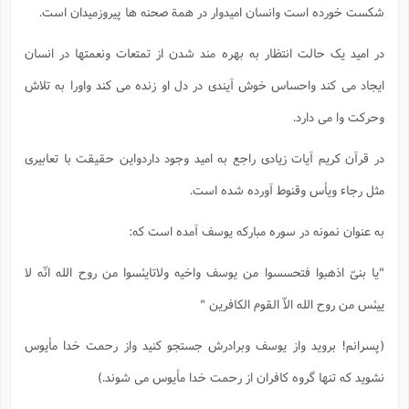
شکست خورده است وانسان امیدوار در همة صحنه ها پیروزمیدان است.
در امید یک حالت انتظار به بهره مند شدن از تمتعات ونعمتها در انسان
ایجاد می کند واحساس خوش آیندی در دل او زنده می کند واورا به تلاش
وحرکت وا می دارد.
در قرآن کریم آیات زیادی راجع به امید وجود داردواین حقیقت با تعابیری
مثل رجاء ویأس وقنوط آورده شده است.
به عنوان نمونه در سوره مبارکه یوسف آمده است که:
"یا بنیّ اذهبوا فتحسسوا من یوسف واخیه ولاتایئسوا من روح الله انّه لا
ییئس من روح الله الاّ القوم الکافرین "
(پسرانم! بروید واز یوسف وبرادرش جستجو کنید واز رحمت خدا مأیوس
نشوید که تنها گروه کافران از رحمت خدا مأیوس می شوند.)