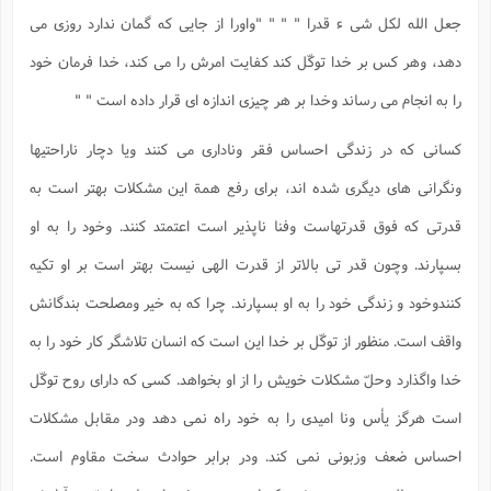
جعل الله لکل شی ء قدرا " " " "واورا از جایی که گمان ندارد روزی می
دهد، وهر کس بر خدا توکّل کند کفایت امرش را می کند، خدا فرمان خود
را به انجام می رساند وخدا بر هر چیزی اندازه ای قرار داده است " "
کسانی که در زندگی احساس فقر وناداری می کنند ویا دچار ناراحتیها
ونگرانی های دیگری شده اند، برای رفع همة این مشکلات بهتر است به
قدرتی که فوق قدرتهاست وفنا ناپذیر است اعتمتد کنند. وخود را به او
بسپارند. وچون قدر تی بالاتر از قدرت الهی نیست بهتر است بر او تکیه
کنندوخود و زندگی خود را به او بسپارند. چرا که به خیر ومصلحت بندگانش
واقف است. منظور از توکّل بر خدا این است که انسان تلاشگر کار خود را به
خدا واگذارد وحلّ مشکلات خویش را از او بخواهد. کسی که دارای روح توکّل
است هرگز یأس ونا امیدی را به خود راه نمی دهد ودر مقابل مشکلات
احساس ضعف وزبونی نمی کند. ودر برابر حوادث سخت مقاوم است.