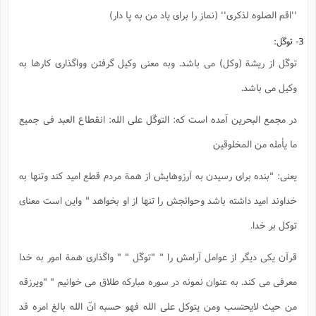
''اقم الصلوه لذکری'' (نماز را برای یاد من به پا دار)
3- توکّل:
توکّل از ریشة (وکل) می باشد. وبه معنی وکیل گرفتن وواگذاری کارها به
وکیل می باشد.
در مجمع البحرین آمده است که: التوکّل علی الله: انقطاع العبد فی جمیع
ما یأمله من المخلوقین
یعنی: "بنده برای رسیدن به آرزوهایش از همة مردم قطع امید کند وتنها به
خداوند امید داشته باشد وحوائجش را تنها از او بخواهد " واین است معنای
توکل بر خدا.
قرآن یکی دیگر از عوامل آرامش را " "توکّل " " واگذاری همة امور به خدا
معرفی می کند. به عنوان نمونه در سوره مبارکه طلاق می خوانیم " "ویرزقه
من حیث لایحتسب ومن یتوکل علی الله فهو حسبه انّ الله بالغ امره قد