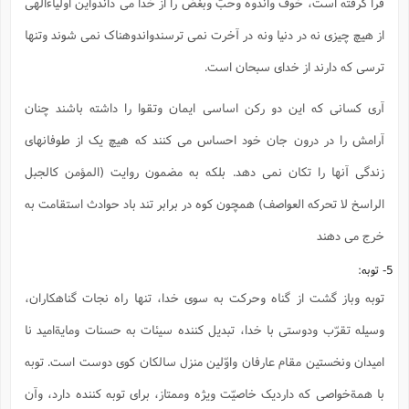
فرا گرفته است، خوف واندوه وحبّ وبغض را از خدا می داندواین اولیاءالهی
از هیچ چیزی نه در دنیا ونه در آخرت نمی ترسندواندوهناک نمی شوند وتنها
ترسی که دارند از خدای سبحان است.
آری کسانی که این دو رکن اساسی ایمان وتقوا را داشته باشند چنان
آرامش را در درون جان خود احساس می کنند که هیچ یک از طوفانهای
زندگی آنها را تکان نمی دهد. بلکه به مضمون روایت (المؤمن کالجبل
الراسخ لا تحرکه العواصف) همچون کوه در برابر تند باد حوادث استقامت به
خرج می دهند
5- توبه:
توبه وباز گشت از گناه وحرکت به سوی خدا، تنها راه نجات گناهکاران،
وسیله تقرّب ودوستی با خدا، تبدیل کننده سیئات به حسنات ومایةامید نا
امیدان ونخستین مقام عارفان واوّلین منزل سالکان کوی دوست است. توبه
با همةخواصی که داردیک خاصیّت ویژه وممتاز، برای توبه کننده دارد، وآن