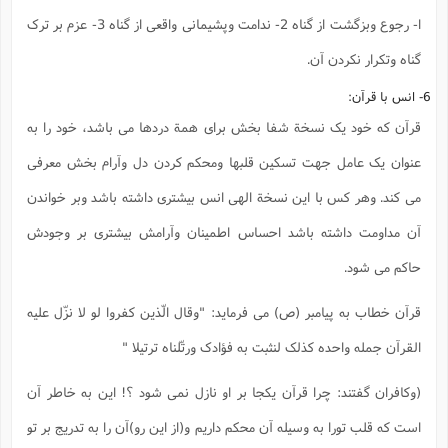
ا- رجوع وبزگشت از گناه 2- ندامت وپشیمانی واقعی از گناه 3- عزم بر ترک
گناه وتکرار نکردن آن.
6- انس با قرآن:
قرآن که خود یک نسخة شفا بخش برای همة دردها می باشد، خود را به
عنوان یک عامل جهت تسکین قلبها ومحکم کردن دل وآرام بخش معرفی
می کند. وهر کس با این نسخة الهی انس بیشتری داشته باشد وبر خواندن
آن مداومت داشته باشد احساس اطمینان وآرامش بیشتری بر وجودش
حاکم می شود.
قرآن خطاب به پیامبر (ص) می فرماید: "وقال الّذین کفروا لو لا نزّل علیه
القرآن جمله واحده کذلک لنثبت به فؤادک ورتّلناه ترتیلا "
(وکافران گفتند: چرا قرآن یکجا بر او نازل نمی شود ؟! این به خاطر آن
است که قلب تورا به وسیله آن محکم داریم و(از این رو)آن را به تدریج بر تو