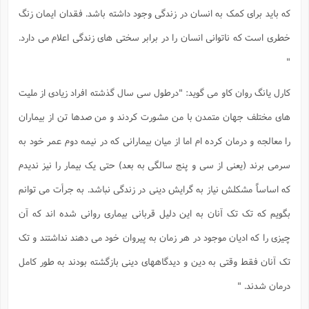
س
م
ع
ف
ق
م
(
ه
که باید برای کمک به انسان در زندگی وجود داشته باشد. فقدان ایمان زنگ
ع
ع
ش
ز
م
ر
ش
پ
ا
ا
ا
ق
ح
ف
ت
خطری است که ناتوانی انسان را در برابر سختی های زندگی اعلام می دارد.
گ
ع
ق
د
پ
ف
خ
(
ذ
ب
ت
ا
ش
م
ح
ع
"
ش
م
ع
س
2
م
ا
ا
خ
ت
خ
آ
م
ف
ق
ح
کارل یانگ روان کاو می گوید: "درطول سی سال گذشته افراد زیادی از ملیت
پ
ص
پ
د
ن
و
(
آ
ه
ع
م
ش
ت
های مختلف جهان متمدن با من مشورت کردند و من صدها تن از بیماران
ت
د
پ
ج
ا
2
ا
ت
ی
گ
ش
را معالجه و درمان کرده ام اما از میان بیمارانی که در نیمه دوم عمر خود به
ف
ا
(
ذ
ب
ش
م
سرمی برند (یعنی از سی و پنج سالگی به بعد) حتی یک بیمار را نیز ندیدم
ح
م
ا
ا
م
ا
م
ب
ا
ش
و
(
ف
که اساساً مشکلش نیاز به گرایش دینی در زندگی نباشد. به جرأت می توانم
م
ش
ف
ن
م
پ
ع
و
ا
بگویم که تک تک آنان به این دلیل قربانی بیماری روانی شده اند که آن
ت
ف
ه
ع
ا
(
ف
ت
چیزی را که ادیان موجود در هر زمان به پیروان خود می دهند نداشتند و تک
ت
ق
ن
ح
ذ
غ
ش
م
ب
تک آنان فقط وقتی به دین و دیدگاههای دینی بازگشته بودند به طور کامل
پ
ت
م
(
د
م
ه
ا
ت
ف
درمان شدند. "
ح
س
آ
و
ر
ش
ن
ع
ف
ع
م
د