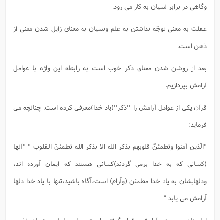
وگاهی در برابر نسیان به کار می رود.
غفلت به معنی توجّه نداشتن به علم ونسیان به معنای زایل شدن معنی از
ذهن است.
بعد از روشن شدن معنای ذکر خوب است به رابطه این واژه با عوامل
آرامش بپردازیم.
قرآن یکی از عوامل آرامش را ''ذکر''(یاد خدا)معرفی کرده است. چنانچه می
فرماید:
"الّذین آمنوا وتطمئنّ قلوبهم بذکر الله الا بذکر الله تطمئنّ القلوب " "آنها
(کسانی که به خدا برمی گردند)کسانی هستند که ایمان آورده اند،
ودلهایشان به یاد خدا مطمئن (وآرام) است،آگاه باشید،تنها با یاد خدا دلها
آرامش می یابد "
اطمینان به معنی آرامش وقرار گرفتن است ودل مطمئن، همان نفس