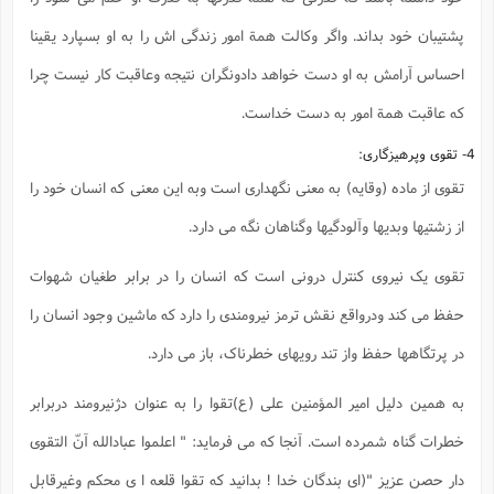
پشتیبان خود بداند. واگر وکالت همة امور زندگی اش را به او بسپارد یقینا
احساس آرامش به او دست خواهد دادونگران نتیجه وعاقبت کار نیست چرا
که عاقبت همة امور به دست خداست.
4- تقوی وپرهیزگاری:
تقوی از ماده (وقایه) به معنی نگهداری است وبه این معنی که انسان خود را
از زشتیها وبدیها وآلودگیها وگناهان نگه می دارد.
تقوی یک نیروی کنترل درونی است که انسان را در برابر طغیان شهوات
حفظ می کند ودرواقع نقش ترمز نیرومندی را دارد که ماشین وجود انسان را
در پرتگاهها حفظ واز تند رویهای خطرناک، باز می دارد.
به همین دلیل امیر المؤمنین علی (ع)تقوا را به عنوان دژنیرومند دربرابر
خطرات گناه شمرده است. آنجا که می فرماید: " اعلموا عبادالله آنّ التقوی
دار حصن عزیز "(ای بندگان خدا ! بدانید که تقوا قلعه ا ی محکم وغیرقابل