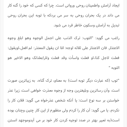
ایجاد آرامش واطمینان روحی وروانی است. چرا که کسی که خود را گنه کار
می داند در یک بحران روحی به سر می بردکه با توبه این بحران روحی
تبدیل به آرامش وسکون خاطر فرد می شود.
راغب می گوید: "التوب: ترک الذنب علی اجمل الوجوه وهو ابلغ وجوه
الاعتذار. فان الاعتذار علی ثلاثه اوجه: امّا ان یقول المعتذر: لم افعل،اویقول:
فعلت لاجل کذا،او فعلت واسأت وقد فعلت ولارابعلذلک وهو الاخیر هو
التوبه "
"توب (که عبارت دیگر توبه است) به معنای ترک گناه، به زیباترین صورت
است. وآن رساترین وبلیغترین وجه از وجوه معذرت خواهی است. زیرا عذر
خواستن بر سه نوع است: یا آنکه شخص عذرخواه می گوید: فلان کار را
نکردم، یا می گوید: آن کار را کردم ولی منظورم از این کار چنین وچنان بوده
است(به تعبیر بهتر در صدد توجیه کردن کار خود بر می آیدوموجهد انستن