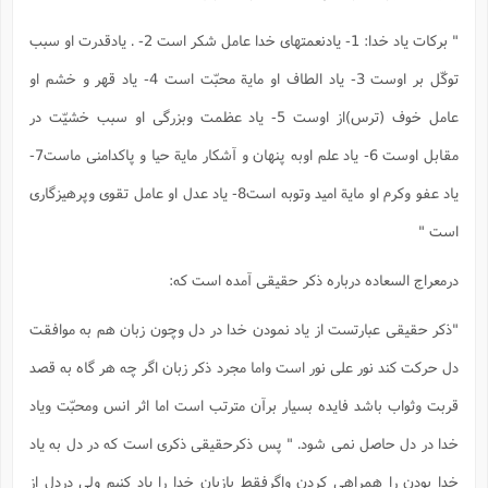
" برکات یاد خدا: 1- یادنعمتهای خدا عامل شکر است 2- . یادقدرت او سبب
توکّل بر اوست 3- یاد الطاف او مایة محبّت است 4- یاد قهر و خشم او
عامل خوف (ترس)از اوست 5- یاد عظمت وبزرگی او سبب خشیّت در
مقابل اوست 6- یاد علم اوبه پنهان و آشکار مایة حیا و پاکدامنی ماست7-
یاد عفو وکرم او مایة امید وتوبه است8- یاد عدل او عامل تقوی وپرهیزگاری
است "
درمعراج السعاده درباره ذکر حقیقی آمده است که:
"ذکر حقیقی عبارتست از یاد نمودن خدا در دل وچون زبان هم به موافقت
دل حرکت کند نور علی نور است واما مجرد ذکر زبان اگر چه هر گاه به قصد
قربت وثواب باشد فایده بسیار برآن مترتب است اما اثر انس ومحبّت ویاد
خدا در دل حاصل نمی شود. " پس ذکرحقیقی ذکری است که در دل به یاد
خدا بودن را همراهی کردن واگرفقط بازبان خدا را یاد کنیم ولی دردل از