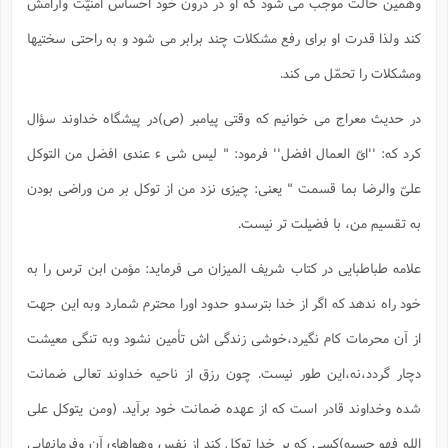
وهمین حالت موجب می شود که او در درون خود احساس امنیّت وآرامش
کند ولذا قدرت او برای رفع مشکلات چند برابر می شود و به راحتی سختیها
ومشکلات را تحمّل می کند.
در حدیث معراج می خوانیم که وقتی پیامبر (ص)در پیشگاه خداوند سؤال
کرد که: ''ایّ العمال افضل'' فرمود: " لیس شی ء عندی افضل من التوکل
علیّ والرضا بما قسمت " یعنی: چیزی نزد من از توکل بر من وراضی بودن
به تقسیم من، با فضیلت تر نیست.
علامه طباطبایی در کتاب شریف المیزان می فرماید: مؤمن ابن ترس را به
خود راه ندهد که اگر از خدا بترسدو حدود اورا محترم شمارد وبه این جهت
از آن محرمات کام نگیرد،خوشی زندگی اش تأمین نشود وبه تنگی معیشت
دچار گردد،نه،این طور نیست. چون رزق از ناحیه خداوند تعالی ضمانت
شده وخداوند قادر است که از عهده ضمانت خود برآید. (ومن یتوکل علی
الله فهو حسبه)کسی که بر خدا توکل کند از نفس وهواهای آن وفرمانهایی