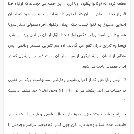
عطف کرده که (وکانوا یتّقون) وبا آوردن این جمله می فهماند که اولیاء خدا
قبل از تحقق ایمان از آنان دائما تقوی داشته اند ومعلوم می شود که ایمان
ابتدایی مسبوق به تقوا نیست بلکه ایمان وتقوای افرادمعمولی متقاربندوبا
هم پیدا می شوند ویا بر عکس اولیاء خدا، اوّل ایمان در آنان پیدا می شود
وبعدا به تدریج دارای تقوا می گردند، آن هم تقوایی مستمر ودائمی. پس
منظور از ایمان مرتبة دیگری از مراتب ایمان است غیر از مرتبةاوّل که در
افراد معمولی یافت می شود.
2- ترس وناراحتی که از احوال طبیعی وعارضی انسانهاست ویک امر فطری
به حساب می آید، چگونه می توان آن را از وجود اولیائ خدا منتفی دانست
؟
در پاسخ باید گفت: حزن وخوف از احوال طبیعی وعارضی است که در
طبیعت همة انسانهاوجود دارد لکن چون کسی که توحید سراسر وجودش را