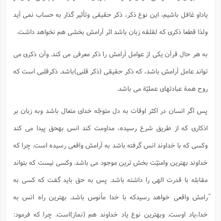
یاداو غافل باشیم، این نوع ذکر، ذکر حقیقی وتأثیر گذار به حساب نمی آید
ولذا قطعا ذکری که لقلقه زبان باشد اثر آرامش بخشی هم نخواهد داشت.
به هر حال قرآن یکی از عوامل آرامش را ذکر معرفی می کند. وآن ذکری می
تواند عامل آرامش باشد، که ذکر حقیقی (ذکر قلبی)باشد. ذکرقلبی است که
روح همة عبادتهای عملیّة می باشد.
پس اگر انسان در اکثر اوقات به دل متوجّه خدای متعال باشد وبه زبان بر
اذکاری که از طریق شرع رسیده، مداومت کند انس بهحق پیدا می کند
وکسی که با خداوند انس گرفته باشد به آرامش واقعی رسیده است. چرا که
خداوند بهترین وامنیّت بخش ترین موجود می باشد. وکسی نیست که بتواند
مقابله با قدرت الهی را داشته باشد. پس به حق باید گفت که کسی به
ّرامش واقعی خواهد رسیدکه با خدا مأنوس باشد. بهترین راه انس به
خدا،یاد اوست. وبهترین نوع یاد خداوند هم (نماز)است. چرا که فرمود: