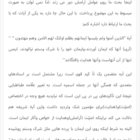
اینجا بحث ما روی عوامل آرامش دور می زند .لذا نمی توان به صورت
مبسوط به این موضوع پرداخت. با این حال جا دارد به یکی از آیات که با
بحث ما ارتباط دارد اشاره کنم:
آیة "الذین آمنوا ولم یلبسوا ایمانهم بظلم اولئک لهم الامن وهم مهتدون " ''
(آری) آنها که ایمان آوردند،وایمان خود را با شرک وستم نیالودند، ایمنی
تنها از آن آنهاست وآنها هدایت یافتگانند''
این آیه متضمن یک تأ کید قوی است زیرا مشتمل است بر اسنادهای
متعددی که همگی آنها در جمله اسمیه است. به تعبیر علّامه طباطبایی
نتیجة این تأکیدهای پی در پی این است که نبایدبه هیچ وجه در اختصاص
(امنیّت)و(هدایت)برای مؤمنین شک وتردید داشت واین آیة شریفه هم
دلالت می کند براینکه امنیّت (آرامش)وهدایت از خواص وآثار ایمان است.
البته به شرط اینکه روی این ایمان با پرده هایی مثل شرک وستم پوشیده
نشود. ومراد از ظلم در این آیه به معنای چیزهایی است که برای ایمان مضرّ