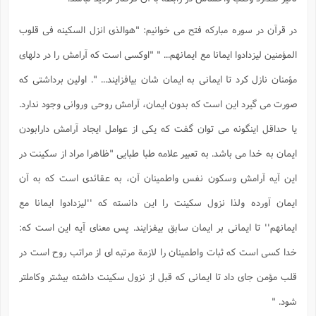
ا
ش
و
ف
در قرآن در سوره مبارکه فتح می خوانیم: "هوالذی انزل السکینه فی قلوب
(
ذ
ن
م
المؤمنین لیزدادوا ایمانا مع ایمانهم... " "اوکسی است که آرامش را در دلهای
م
غ
م
م
(
مؤمنان نازل کرد تا ایمانی به ایمان شان بیافزایند... ". اولین برداشتی که
ش
ب
صورت می گیرد این است که بدون ایمان، آرامش روحی وروانی وجود ندارد.
ه
(
و
یا حداقل اینگونه می توان گفت که یکی از عوامل ایجاد آرامش دارابودن
ن
ا
ایمان به خدا می باشد. به تعبیر علامه طبا طبایی "ظاهرا مراد از سکینت در
ف
ح
م
(
این آیه آرامش وسکون نفس واطمینان آن، به عقائدی است که به آن
م
ن
ایمان آورده ولذا نزول سکینت را این دانسته که ''لیزدادوا ایمانا مع
ش
(
ایمانهم'' تا ایمانی بر ایمان سابق بیفزایند. پس معنای آیه این است که:
د
س
ف
خدا کسی است که ثبات واطمینان را لازمة مرتبه ای از مراتب روح است در
ف
م
ش
م
قلب مؤمن جای داد تا ایمانی که قبل از نزول سکینت داشته بیشتر وکاملتر
شود. "