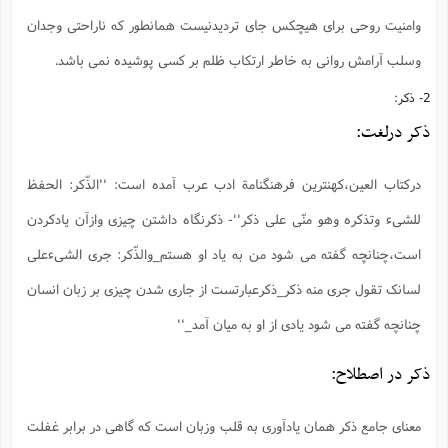
وامنیت روحی برای هیچکس جای تردیدنیست همانطور که ناراحتی وجدان
وسلب آرامش روانی به خاطر ارتکاب ظلم بر کسی پوشیده نمی باشد.
2- ذکر:
ذکر درلغت:
درکتاب العین،کهنترین فرهنگنامة ادب عرب آمده است: ''الذّکر: الحفظ
للشیء وتذکره وهو منّی علی ذکر''- ‌ذکرنگاه داشتن چیزی وازآن یادکردن
است،چنانچه گفته می شود من به یاد او هستم_والذّکر: جری الشیءعلی
لسانک تقول جری منه ذکر_ذکرعبارتست از جاری شدن چیزی بر زبان انسان
چنانچه گفته می شود یادی از او به میان آمد_''
ذکر در اصطلاح:
معنای جامع ذکر همان یادآوری به قلب وزبان است که گاهی در برابر غفلت