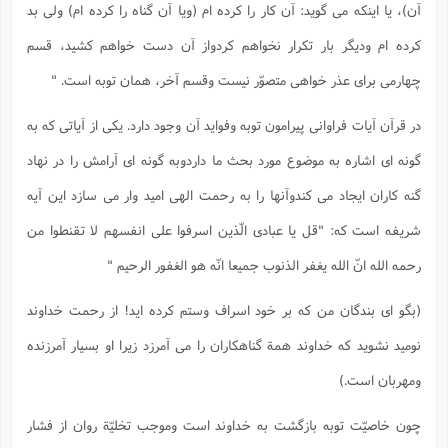
آن)، یا اینکه می گوید: آن کار را کرده ام (ویا آن گناه را کرده ام) ولی بد
کرده ام ودیگر بار تکرار نخواهم کردواز آن دست خواهم کشید، قسم
چهارمی برای عذر خواهی متصوّر نیست وقسم آخر، همان توبه است. "
در قرآن آیات فراوانی پیرامون توبه وفواید آن وجود دارد. یکی از آیاتی که به
گونه ای اشاره به موضوع مورد بحث ما داردوبه گونه ای آرامش را در نهاد
گنه کاران ایجاد می کندوآنها را به رحمت الهی امید وار می سازد این آیه
شریفه است که: "قل یا عبادی الّذین اسرفوا علی انفسهم لا تقنطوا من
رحمه الله انّ الله یغفر الذنوب جمیعا انّه هو الغفور الرحیم "
(بگو ای بندگان من که بر خود اسراف وستم کرده اید! از رحمت خداوند
نومید نشوید که خداوند همة گناهکاران را می آمرزد زیرا او بسیار آمرزنده
ومهربان است.)
چون خاصیّت توبه بازگشت به خداوند است وموجب تخلیّة روان از فشار