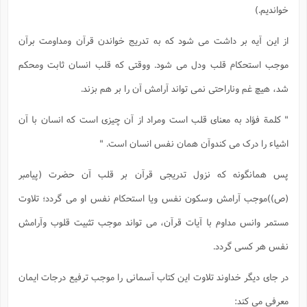
خواندیم.)
از این آیه بر داشت می شود که به تدریج خواندن قرآن ومداومت برآن
موجب استحکام قلب ودل می شود. ووقتی که قلب انسان ثابت ومحکم
شد، هیچ غم وناراحتی نمی تواند آرامش آن را بر هم بزند.
" کلمة فؤاد به معنای قلب است ومراد از آن چیزی است که انسان با آن
اشیاء را درک می کندوآن همان نفس انسان است. "
پس همانگونه که نزول تدریجی قرآن بر قلب آن حضرت (پیامبر
(ص))موجب آرامش وسکون نفس ویا استحکام نفس او می گردد؛ تلاوت
مستمر وانس مداوم با آیات قرآن، می تواند موجب تثبیت قلوب وآرامش
نفس هر کسی گردد.
در جای دیگر خداوند تلاوت این کتاب آسمانی را موجب ترفیع درجات ایمان
معرفی می کند: