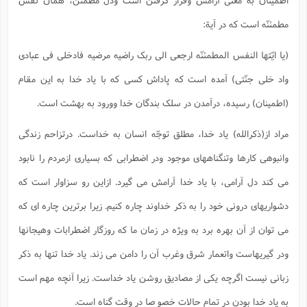
مطمئنّه است که در آیة:
(یا ایّتها النفس المطمئنّه ارجعی الی ربک راضیه مرضیه فادخلی فی عبادی
واد خلی جنّتی) آمده است که پاداش کسی که با یاد خدا به این مقام
(اطمینان) رسیده، درآمدن در سلک بندگان خدا وورود به بهشت است.
مراد از(ذکرالله) یاد خدا، مطلق توجّه انسان به خداست. درتزاحم زندگی
وانبوهی کارها وتنگناههای موجود ودر اضطرابی که بسیاری ازمردم را نابود
می کند دل آرامی، با یاد خدا آرامش می گیرد. ازاین رو سزاوار است که
دشواریهای درونی خود را به ذکر خداوند چاره کنیم. زیرا برترین چاره ای که
می توان از آن بهره برد به ویژه در زمان ما که روزگار اضطرابات وهیجانها
ودر گیریهاست واتعمار شرق وغرب آن را دامن می زند. یاد خدا تنها به ذکر
زبانی نیست اگرچه یکی از مصادیق روشن یاد خداست. زیرا آنچه مهم است
به یاد خدا بودن در تمام حالات خصو صا در وقت گناه است.