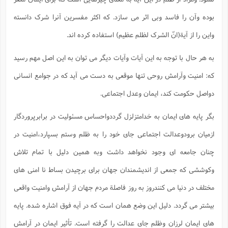
بوده وآن را فاسد وبی اثر می سازد. که اکثر مفسرین آنرا شرک دانسته
واین را از آیة(انّ الشرک لظلم عظیم) استفاده کرده اند.
به هر حال با توجه به این آیات وآیات دیگر می توان به این اصل مهم رسید
که: امنیت وآرامش روحی تنها موقعی به دست می آید که در جوامع انسانی
دواصل حکومت کند، ایمان وعدل اجتماعی.
بگر پایه های ایمان به خدامتزلزل گرددواحساس مسئولیت در برابرپروردگار
ازمیان برودوعدالت اجتماعی جای خود را به ظلم وستم بسپارد،امنیت در
چنان جامعه ای وجود نخواهد داشت وبه همین دلیل با تمام تلاش
وکوششی که جمعی از اندیشمندان جهان برای برچیدن بساط نا امنی های
مختلف در دنیا می کنندروز به روز فاصلة مردم جهان از آرامش وامنیت واقعی
بیشتر می گردد. دلیل این وضع همان است که در آیه فوق اشاره شده. پایه
های ایمان لرزان وظلم جای عدالت را گرفته است. تأثیر ایمان در آرامش