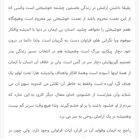
یقیقا داشتن آرامش در زندگی نخستین چشمه خوشبختی است وکسی که
از این نعمت محروم باشد از نعمت خوشبختی نیز محروم است وهیچگاه
طعم خوشبختی را نخواهد چشید. انسان بی ایمان در دنیا با اندیشه وافکار
موهوم وبا نگرانی های فراوان دست به گریبان است. ولذا دائما در درون
خود دچار پیکاری بزرگ است وهمیشه هم در انتخاب مسیر زندگی ودر
تصمیم گیریهایش دچار سر در گمی است. ولی بر خلاف آن انسان با ایمان
از همة اینها آسوده است وهمة افکار واهداف واندیشه هارا تحت لوای یک
هدف گرد آورده است وفقط به خاطر آن تلاش می کندوبه سوی آن می
شتابد وآن عبارتست از خشنودی خدای متعال. دیگر کاری به این ندارد که
مردم از او خشنود باشند یا بر او خشم گیرند. ولذا هیچ وقت سردر گم نیست
وهمیشه در یک آرامش روحی به سر می برد.
راجع به ایمان وفواید آن در قرآن آیات فراوانی وجود دارد، ولی چون در