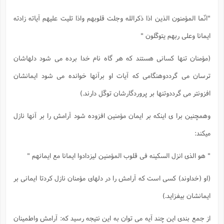
"انّما المؤمنون الذین اذا ذکرالله وجلت قلوبهم واذا تلیت علیهم آیاته زادته
ایمانا وعلی ربهم یتوکّلون "
(مؤمنان تنها کسانی هستند که هر گاه نام خدا برده می شود دلهاشان
ترسان می گرددوهنگامی که آیات او برآنها خوانده می شود ایمانشان
افزونتر می گرددوتنها بر پروردگارشان توکّل دارند.)
وهمچنین برا ی اینکه بر ایمان مؤمنین افزوده شود آرامش را بر آنها نازل
میکند:
" هو الذی انزل السکینه فی قلوب المؤمنین لیزدادوا ایمانا مع ایمانهم "
(او (خداوند) کسی است که آرامش را در دلهای مؤمنان نازل کردتا ایمانی بر
ایمانشان بیفزاید.)
از جمع بندی این چند آیه می توان به این نتیجه رسید که: آرامش واطمینان