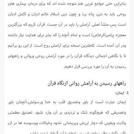
ت
بنابراین حتی جوامع غربی هم متوجه شده اند که برای درمان بیماری های
ا
ا
ف
ح
ت
ت
س
ن
ج
روحی باید به دین پناه برد و چون دین اسلام خاتم ادیان و اکمل ادیان
ذ
ق
ش
م
و
م
م
است پس منشأ اصلی آرامش را باید در آن جست. قرآن کریم که بزرگترین
س
م
ج
(
ا
و
معجزه پیامبراکرم(ص) است و تمام آنچه را که بشر برای هدایت نیاز داشته
ج
ش
ح
چ
م
ع
س
ف
خ
(
ودر آن آمده است، کاملترین نسخه برای آرامش روح است. از این رو برآنیم
ا
ف
ن
ن
تا با نگاهی اجمالی دیدگاه قرآن را در مورد آرامش روحی وروانی و راههای
ت
م
ذ
م
ت
م
رسیدن به آن را مورد بررسی قرار دهیم.
م
ک
ا
ش
(
ه
ش
پ
راههای رسیدن به آرامش روانی ازنگاه قرآن
ع
ا
چ
و
ا
و
ع
ش
1- ایمان:
پ
(
ف
ذ
ایمان عبارت است از باور وتصدیق قلب به خدا ورسولش،آنچنان باور
ف
ن
م
ز
ن
ت
وتصدیقی که هیچگونه شک و تردیدی بر آن وارد نشود. تصدیق مطمئن
ا
(
م
ت
ح
م
وثابت ویقینی که دچار لرزش وپریشانی نشود وخیالات ووسوسه ها در ان
ا
ع
(
ع
تأثیر نگذارد وقلب واحساس در رابطه با آن گرفتار تردید نباشد.
ش