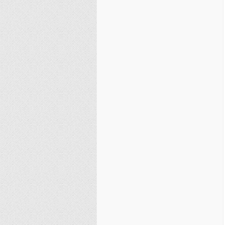
نصیریه (شیعی)
سایر فرق شیعی