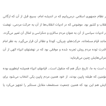
نامه سبک زندگی
پيش شماره 2 فصلنامه مطالعات معنوی
شماره اول فصل نامه تربیت تبلیغی
 تربیتی
آئین دوست یابی
شماره دوم فصل نامه تربیت تبلیغی
شماره اول فصل نامه مطالعات معنوی
ار نظام جمهوری اسلامی درمی‌یابیم که در اندیشه امام، بسیج قبل از آن که ارگانی
انواده
شماره دوم فصل نامه مطالعات معنوی
شماره سوم و چهارم فصل نامه تربیت تبلیغی
نقلاب و کشور بود. موضوعی که در ادبیات انقلاب‌ها از آن به حرکت مردمی، نهضت
شماره سوم فصل نامه مطالعات معنوی
شماره پنج و شش فصل نامه تربیت تبلیغی
ر ادبیات سیاسی از آن به عنوان مردم سالاری و دمکراسی و امثال آن تعبیر می‌گردد.
شماره چهارم و پنجم فصل نامه مطالعات معنوی
ند قیام مسلحانه، حرکت‌های چریکی، کودتا و نظائر آن قرار می‌گیرد. به نظر امام
شماره ششم فصل نامه مطالعات معنوی
قدرت توده مردم روش تجربه شده و موفقی بود که در نهضتهای انبیاء الهی از آن
شماره هشتم و نهم فصل‌نامه مطالعات معنوی
خنرانی‌هایش چنین می‌فرماید:
شماره دهم فصل‌نامه مطالعات معنوی
است به ما، تاریخ دیگر هم که منقول است... قیامهای انبیاء همیشه اینطوری بوده
مؤمنین که طبقه پایین بودند، از خود همین مردم پایین یکی انتخاب می‌شود برای
رهایش هم این بود که همین جمعیت مستضعف مقابل مستکبر را تجهیز می‌کرد یا