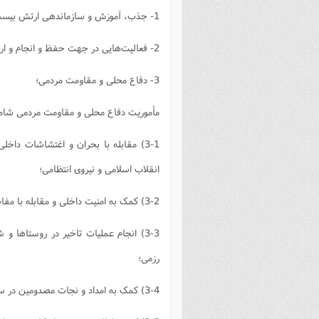
1- جذب، آموزش و سازماندهی ارتش بیست میلیونی و تأمین نیروی یگان‌های رزم سپاه؛
2- فعالیت‌هایی در جهت حفظ و انجام و ارتقاء روحیه بسیجیان، از قبیل امور فرهنگی - ورزشی، اردو و ارتقاء تحصیلی؛
3- دفاع محلی و مقاومت مردمی؛
مأموریت دفاع محلی و مقاومت مردمی شام
3-1) مقابله با بحران‌ و اغتشاشات د
انقلاب اسلامی و نیروی انتظامی؛
3-2) کمک به امنیت داخلی و مقابله با مفاسد اجتماعی و تهاجم فرهنگی استکبار (امر به معروف و نهی از منکر)؛
3-3) انجام عملیات تاخیر در روستاها
رزمی؛
3-4) کمک به امداد و نجات مصدومین در سوانح طبیعی و شرایط جنگی