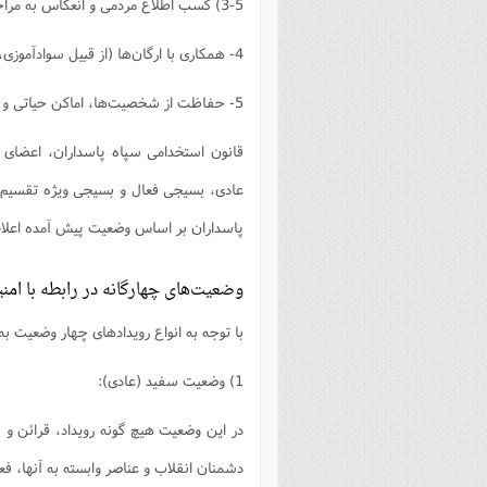
3-5) کسب اطلاع مردمی و انعکاس به مراجع ذی‌ربط (شبکه خبری بسیج).
4- همکاری با ارگان‌ها (از قبیل سوادآموزی، جهادسازندگی، بهداشت و درمان و....)
5- حفاظت از شخصیت‌ها، اماکن حیاتی و حساس، امنیت پرواز هواپیما‌های غیرنظامی.
قانون استخدامی سپاه پاسداران، اعضای 
عادی، بسیجی فعال و بسیجی ویژه تقسیم 
پاسداران بر اساس وضعیت پیش آمده اعلام 
وضعیت‌های چهارگانه در رابطه با امن
با توجه به انواع رویدادهای چهار وضعیت به
1) وضعیت سفید (عادی):
در این وضعیت هیچ گونه رویداد، قرائن و 
دشمنان انقلاب و عناصر وابسته به آنها، فعا