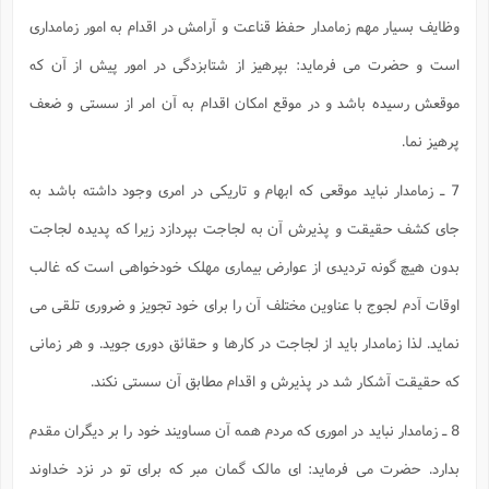
وظایف بسیار مهم زمامدار حفظ قناعت و آرامش در اقدام به امور زمامدارى
است و حضرت مى فرماید: بپرهیز از شتابزدگى در امور پیش از آن که
موقعش رسیده باشد و در موقع امکان اقدام به آن امر از سستى و ضعف
پرهیز نما.
7 ـ زمامدار نباید موقعى که ابهام و تاریکى در امرى وجود داشته باشد به
جاى کشف حقیقت و پذیرش آن به لجاجت بپردازد زیرا که پدیده لجاجت
بدون هیچ گونه تردیدى از عوارض بیمارى مهلک خودخواهى است که غالب
اوقات آدم لجوج با عناوین مختلف آن را براى خود تجویز و ضرورى تلقى مى
نماید. لذا زمامدار باید از لجاجت در کارها و حقائق دورى جوید. و هر زمانى
که حقیقت آشکار شد در پذیرش و اقدام مطابق آن سستى نکند.
8 ـ زمامدار نباید در امورى که مردم همه آن مساویند خود را بر دیگران مقدم
بدارد. حضرت مى فرماید: اى مالک گمان مبر که براى تو در نزد خداوند