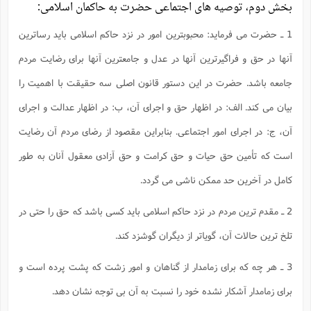
ت
بخش دوم، توصیه هاى اجتماعى حضرت به حاکمان اسلامى:
ا
ا
ف
ح
ت
ت
س
ن
ج
1 ـ حضرت مى فرماید: محبوبترین امور در نزد حاکم اسلامى باید رساترین
ذ
ق
ش
م
و
م
م
س
م
آنها در حق و فراگیرترین آنها در عدل و جامعترین آنها براى رضایت مردم
ج
(
ا
و
ج
جامعه باشد. حضرت در این دستور قانون اصلى سه حقیقت با اهمیت را
ش
ح
چ
م
ع
س
ف
خ
(
بیان مى کند. الف: در اظهار حق و اجراى آن، ب: در اظهار عدالت و اجراى
ا
ف
ن
ن
ت
م
آن، ج: در اجراى امور اجتماعى. بنابراین مقصود از رضاى مردم آن رضایت
ذ
م
ت
م
است که تأمین حق حیات و حق کرامت و حق آزادى معقول آنان به طور
م
ک
ا
ش
(
کامل در آخرین حد ممکن ناشى مى گردد.
ه
ش
پ
ع
ا
چ
و
ا
و
ع
2 ـ مقدم ترین مردم در نزد حاکم اسلامى باید کسى باشد که حق را حتى در
ش
پ
(
ف
تلخ ترین حالات آن، گویاتر از دیگران گوشزد کند.
ذ
ف
ن
م
ز
ن
ت
ا
(
3 ـ هر چه که براى زمامدار از گناهان و امور زشت که پشت پرده است و
م
ت
ح
م
براى زمامدار آشکار نشده خود را نسبت به آن بى توجه نشان دهد.
ا
ع
(
ع
ش