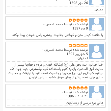
26 مهر 1398
ممنون.
نوشته شده توسط
محمد شمس -
9 دی 1397
با خلاصه کردن متن و کوتاهی جذابیت بیشتری واس خوندن پیدا میکنه
نوشته شده توسط
محمد خسروی -
5 شهریور 1397
اصفهان
خدا خیرتون بده بحق علی (ع) ایشالله خودم و مردم وجوانها بیشتر از
سایت فوق العادتون بازدید کنیم واستفاده کنیم وگسترش بدیم چون فک
میکنیم کم داریم این نوع برخورد وجامعیت لطف کنید با تبلیغات و جذابیت
سازی برای همه پیش از پیش موفق باشید سپاس فراوان
نوشته شده توسط
-
21 اسفند 1396
عالی بود مرسی از زحماتتون