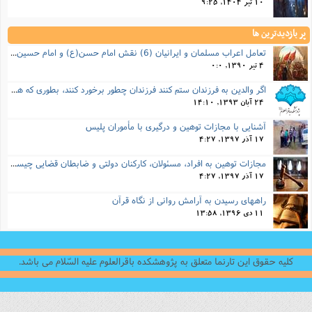
10 تیر 1404, 9:25
پر بازدیدترین ها
تعامل اعراب مسلمان و ایرانیان (6) نقش امام حسن(ع) و امام حسین(ع) در فتح ایران
4 تیر 1390, 0:0
اگر والدین به فرزندان ستم کنند فرزندان چطور برخورد کنند، بطوری که هم موجب ناراحتی آنها نشود و هم بتوانند آنها را امر به معروف و نهی از منکر کنند، و اگر نصیحت تأثیر نداشت چطور باید با آنها برخورد کرد؟
24 آبان 1393, 14:10
آشنایی با مجازات توهین و درگیری با مأموران پلیس
17 آذر 1397, 4:27
مجازات‌ توهین به افراد، مسئولان، کارکنان دولتی و ضابطان قضایی چیست؟
17 آذر 1397, 4:27
راههای رسیدن به آرامش روانی از نگاه قرآن
11 دی 1396, 13:58
کلیه حقوق این تارنما متعلق به پژوهشکده باقرالعلوم علیه السّلام می باشد.