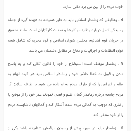
خوب مردم را از بین مى برد مقرر سازد.
4 ـ وظایفى که زمامدار اسلامى باید به طور همیشه به عهده گیرد از جمله
رسیدگى کامل درباره وظایف و کارها و صفات کارگزاران است. مانند تحقیق
در جریان قوه قضائیه، مجلس شوراى اسلامى و قوه مجریه که شامل همه
قواى انتظامات و اجرائیات و دفاع در مقابل دشمنان مى باشد.
5 ـ زمامدار موظف است استیضاح از خود را قانون تلقى کند و به پاسخ
دادن و قبول به خطا حاضر شود و زمامدار اسلامى باید هر گونه اتهام به
ظلم و اغراض را که از طرف مردم به او داده مى شود بر طرف سازد; اگر
مردم جامعه درباره زمامدار گمان ظلم و تعدى نمودند عذر خود را از موضع یا
رفتارى که موجب بد گمانى مردم شده آشکار کند و گمانهاى ناشایسته مردم
را از خود منتفى کند.
6 ـ زمامدار نباید در امور، پیش از رسیدن موقعش شتابزده باشد یکى از