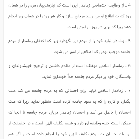
4 ـ از وظایف اختصاصى زمامدار این است که نیازمندیهاى مردم را در همان
ا
ش
و
ف
(
روز که به اطلاع او مى رسد مرتفع سازد و کار هر روز را در همان روز انجام
ذ
ن
م
م
دهد زیرا که براى هر روز موقعیتى است.
غ
م
م
(
5 ـ زمامدار نباید خود را از مردم دور نگهدارد زیرا که اختفاى زمامدار از مردم
ش
ب
ه
جامعه موجب نوعى کم اطلاعى از امور مى شود.
(
و
ن
ا
6 ـ زمامدار اسلامى موظف است از مقدم داشتن و ترجیح خویشاوندان و
ف
ح
م
(
وابستگان خود بر دیگر مردم جامعه جداً خوددارى نماید.
م
ن
7 ـ زمامدار اسلامى نباید براى احسانى که به مردم جامعه مى کند منت
ش
(
د
بگذارد و کارى را که به سود جامعه کرده است منظور نماید. زیرا که منت
س
ف
احسان را باطل مى کند و احسان زمامدار درباره مردم جامعه تا آنجا که
ف
م
ش
م
ممکن است جنبه وظیفه اى دارد و شبیه تکلیف الهى است و در حقیقت او
بوسیله احسان به مردم تکلیف الهى خود را انجام داده است و اگر هم