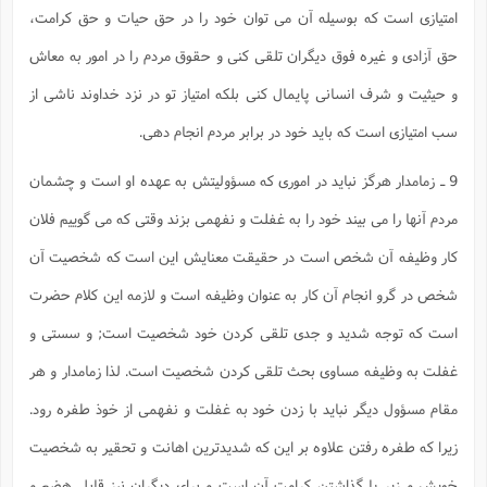
امتیازى است که بوسیله آن مى توان خود را در حق حیات و حق کرامت،
حق آزادى و غیره فوق دیگران تلقى کنى و حقوق مردم را در امور به معاش
و حیثیت و شرف انسانى پایمال کنى بلکه امتیاز تو در نزد خداوند ناشى از
سب امتیازى است که باید خود در برابر مردم انجام دهى.
9 ـ زمامدار هرگز نباید در امورى که مسؤولیتش به عهده او است و چشمان
مردم آنها را مى بیند خود را به غفلت و نفهمى بزند وقتى که مى گوییم فلان
کار وظیفه آن شخص است در حقیقت معنایش این است که شخصیت آن
شخص در گرو انجام آن کار به عنوان وظیفه است و لازمه این کلام حضرت
است که توجه شدید و جدى تلقى کردن خود شخصیت است; و سستى و
غفلت به وظیفه مساوى بحث تلقى کردن شخصیت است. لذا زمامدار و هر
مقام مسؤول دیگر نباید با زدن خود به غفلت و نفهمى از خوذ طفره رود.
زیرا که طفره رفتن علاوه بر این که شدیدترین اهانت و تحقیر به شخصیت
خویش و زیر پا گذاشتن کرامت آن است و براى دیگران نیز قابل هضم و