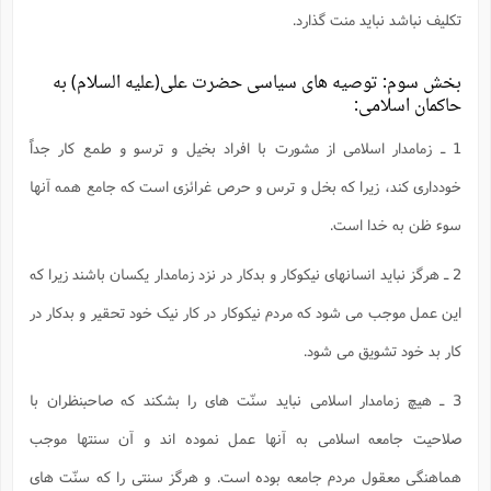
تکلیف نباشد نباید منت گذارد.
بخش سوم: توصیه هاى سیاسى حضرت على(علیه السلام) به
حاکمان اسلامى:
1 ـ زمامدار اسلامى از مشورت با افراد بخیل و ترسو و طمع کار جداً
خوددارى کند، زیرا که بخل و ترس و حرص غرائزى است که جامع همه آنها
سوء ظن به خدا است.
2 ـ هرگز نباید انسانهاى نیکوکار و بدکار در نزد زمامدار یکسان باشند زیرا که
این عمل موجب مى شود که مردم نیکوکار در کار نیک خود تحقیر و بدکار در
کار بد خود تشویق مى شود.
3 ـ هیچ زمامدار اسلامى نباید سنّت هاى را بشکند که صاحبنظران با
صلاحیت جامعه اسلامى به آنها عمل نموده اند و آن سنتها موجب
هماهنگى معقول مردم جامعه بوده است. و هرگز سنتى را که سنّت هاى