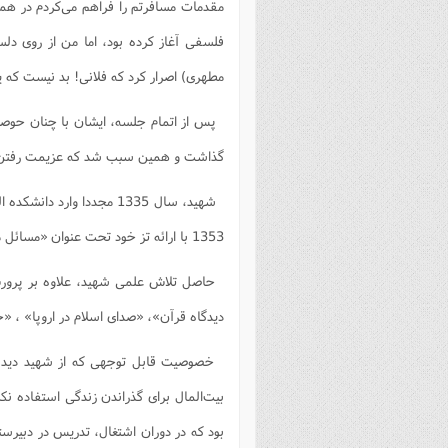
مقدمات مسافرتم را فراهم می‌کردم در هما
فلسفی آغاز کرده بود، اما من از روی دل
مطهری) اصرار کرد که فلانی! بد نیست که ی
پس از اتمام جلسه، ایشان با چنان حوصله
گذاشت و همین سبب شد که عزیمت رفتن ب
شهید، سال 1335 مجددا وار
1353 با ارائه تز خود تحت عنوان «مسائل ما بعد الطبیعة» و دفاع از آن به اخذ درجه دکتری نائل شد.
حاصل تلاش علمی شهید، علاوه بر پرورش 
دیدگاه قرآن»، «صدای اسلام در اروپا» ، 
خصوصیت قابل توجهی که از شهید دیده می
بیت‌المال برای گذراندن زندگی استفاده نکر
بود که در دوران اشتغال، تدریس در دبیرست