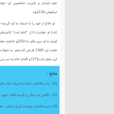
علیه ایشان و تخریب شخصیتی او، نتوانست
مَرصُوص»
[13]
بود.
او دفاع از خود را با استناد به آیه کریمه «اِنَّ 
که از او خواست تا از "امام امت" تائیدیه‌ا
اوئیم نه او سپر بلای ما»
[15]
و خداوند متع
این عبای عزت
[17]
و اقتدار امام به سر می‌ب
منابع :
[1]
. راست‌قامتان جاودانه تاریخ اسلام دفتر اول
[2]
. نگاهی به زندگی و گزیده افکار شهید مظ
[3]
.راست‌قامتان جاودانه تاریخ اسلام ، دفتر