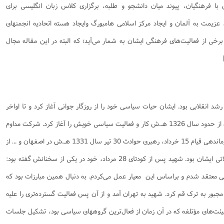
ا فرهنگیان، پیوند میان دانشجو و طلبه، برگزاری کلاس زبان انگلیسی برای
، عزیمت به آلمان و ایجاد مرکز اسلامی هامبورگ وایجاد هسته اتحادیه انجمنهای
رخی از فعالیت‌های فرهنگی ایشان به شمار می‌آید؛ که البته در این مقاله مجال
رشد انقلابی بود. ایشان حیات سیاسی خود را از روزگار جوانی آغاز کرد و تا اواخر
عمر خویش مقتدر و پایدار ادامه داد. ایشان از حدود سال 1326 هـ.ش کار و فعالیت‌ سیاسی خویش را آغاز کرد. شرکت مداوم
در تظاهرات به عنوان یک جوان معمم، سازماندهی قیام 15 خرداد، رهبری حوادث 30 تیر سال 1331 هـ.ش در اصفهان و ... از
جمله موارد بارز فعالیت‌های منظم و تشکیلاتی ایشان بود. شهید پس از کودتای 28 مرداد، خود در یکی از سخنانش گفته بود:
اتی معتقد شدم و براساس این معیار عمل می‌کردم. به دنبال همین مبارزات بود که
مجبور به ترک قم کرد. شهید به تهران آمد و از آن پس فعالیت‌ گسترده‌تری را علیه
یئت‌های مؤتلفه که در آن زمان از فعال‌ترین گروههای سیاسی بود، تشکیل جلسات