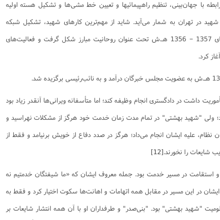
ابطه با جهان‌بینی،‌ تنظیم راهپیمائیها و تعیین خط‌ مشی‌ها و تشکیل هسته اولیه
شهید در تهران به شمار می‌آید. شاید از مهم‌ترین کارهای شهید، تشکیل شبکه
وسیعی از روحانیت مبارز بود که در سالهای 1357 – 1356 هـ.ش تحت عنوان روحانیت مبارز شکل گرفت و فعالیت‌های
از کرد.
ت داشت در دادگستری انجام وظیفه کند؛ اما متأسفانه ویرانی‌ها آنقدر زیاد بود
د؛ ولی "شهید بهشتی" در تمام مدت زمان خدمت خود هرگز از مشکلات نهراسید و
نظام، علیه ایشان انجام می‌داد؛ هرگز در صدد دفاع از خویش برنیامد و فقط از
 شایعات را نخورند.
[12]
 استقامت در مسیر خدمت بود. جمله معروف ایشان که «ما شیفتگان خدمتیم نه
شان در این مسیر در مقابل همه اتهامات و اهانت‌ها سکوت اختیار کرد و فقط به
میت "شهید بهشتی" بود. "بنی‌صدر" و طرفداران او با آن همه انتشار شایعات بر