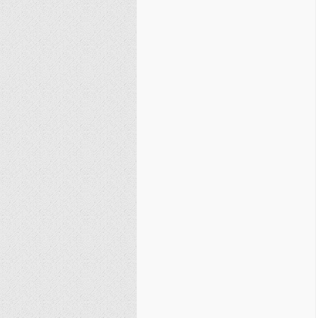
نصیریه (شیعی)
سایر فرق شیعی