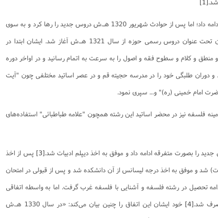
شد.
[1]
نامه سبک زندگی
پيش شماره 2 فصلنامه مطالعات معنوی
شماره اول فصل نامه تربیت تبلیغی
تحصیلات جدید را تا سال دوم دبیرستان ادامه داد؛ اما پس از حوادث شهریور 1320 هـ.ش دروس جدید را رها کرد و به سوی
 تربیتی
آئین دوست یابی
شماره دوم فصل نامه تربیت تبلیغی
شماره اول فصل نامه مطالعات معنوی
علوم دینی روی آورد. تحصیلات دینی ایشان تحت عنوان دروس رسمی حوزه از سال 1321 هـ.ش آغاز شد. ایشان ابتدا در
انواده
شماره دوم فصل نامه مطالعات معنوی
شماره سوم و چهارم فصل نامه تربیت تبلیغی
شماره سوم فصل نامه مطالعات معنوی
شماره پنج و شش فصل نامه تربیت تبلیغی
طق و کلام و سطوح فقه و اصول را به سرعت به اتمام رسانید و در اواخر دوره
شماره چهارم و پنجم فصل نامه مطالعات معنوی
ش وارد قم شد. و دوران طلبگی خود را در مدرسه حجیته قم و در عصر اساتید مختلفی چون "آیت
شماره ششم فصل نامه مطالعات معنوی
ضرت امام خمینی (ره)" و... سپری نمود.
شماره هشتم و نهم فصل‌نامه مطالعات معنوی
ینه فلسفه نیز در محضر اساتید این رشته همچون "علامه طباطبائی" استفاده‌های
شماره دهم فصل‌نامه مطالعات معنوی
[3]
پس از اخذ
ات) شد و موفق به اخذ درجه لیسانس از آن دانشکده شد و پس از قبولی در امتحان
امه تحصیل در رشته فلسفه و آشنایی با فلسفه غرب گرفت. اما به واسطه اتفاقی
صرف شد.
[4]
خود ایشان این اتفاق را چنین بیان می‌کند: «در سال 1330 هـ.ش