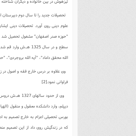
تیزهوش در بین خانواده و دیگران شناخته 
فصل 
علوم
خ
"حوزه صدر اصفهان" مشغول تحصیل شد و من
سطح و در سال 1325 هـ.
الله محقق داماد"، "آیه الله بروجردی"، "ح
وی علاوه بر درس خارج فقه و اصول در زم
فراوانی نمود.
[2]
وی از حدود سالهای 1327 هـ.ش دروس جدید را بصورت متفرقه ادامه داد و موفق به اخذ دیپلم ادبیات شد.
دیپلم، وارد دانشکده معقول و منقول (الهی
بورس تحصیلی اعزام به خارج تصمیم به اد
که در زندگیش روی داد از این تصمیم من