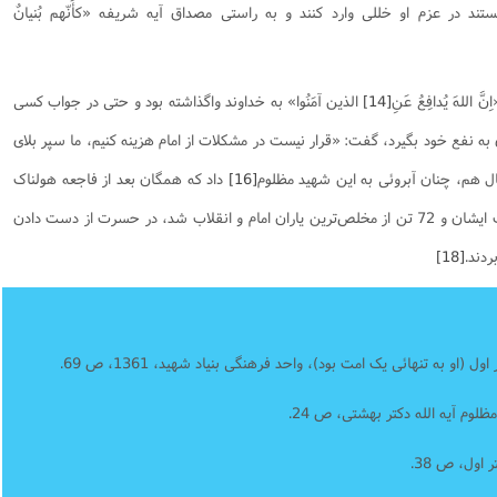
ند در عزم او خللی وارد کنند و به راستی مصداق آیه شریفه «کأَنّهم بُنیانٌ
اللهَ یُدافِعُ عَنِ
[14]
الذین آمَنُوا» به خداوند واگذاشته بود و حتی در جواب کسی
ی به نفع خود بگیرد، گفت: «قرار نیست در مشکلات از امام هزینه کنیم، ما سپر بلای
ال هم، چنان آبروئی به این شهید مظلوم
[16]
داد که همگان بعد از فاجعه هولناک
هفت تیر 1360 هـ.ش که منجر به شهادت ایشان و 72 تن از مخلص‌ترین یاران امام و انقلاب شد، در حسرت از دست دادن
ردند.
[18]
 (او به تنهائی یک امت بود)، واحد فرهنگی بنیاد شهید، 1361، ص 69.
لوم آیه الله دکتر بهشتی، ص 24.
 اول، ص 38.