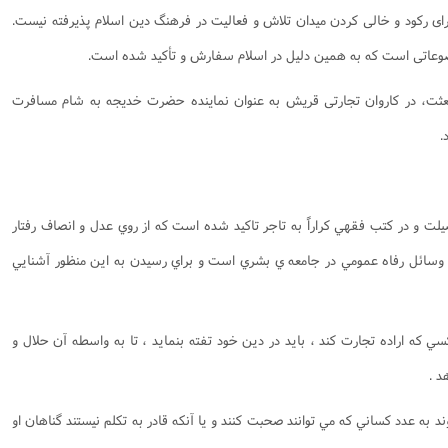
 رکود و خالی کردن میدان تلاش و فعالیت در فرهنگ دین اسلام پذیرفته نیست.
ضوعاتی است که به همین دلیل در اسلام سفارش و تأکید شده است.
از بعثت، در کاروان تجارتی قریش به عنوان نماینده حضرت خدیجه به شام مسافرت
.
لت و در كتب فقهي كراراً به تاجر تاكيد شده است كه از روي عدل و انصاف رفتار
 وسائل رفاه عمومي در جامعه ي بشري است و براي رسيدن به اين منظور آشنايي
سي كه اراده تجارت كند ، بايد در دين خود تفته بنمايد ، تا به واسطه آن حلال و
د .
ند به عدد كساني كه مي توانند صحبت كنند و يا آنكه قادر به تكلم نيستند گناهان او