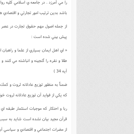
را مي آمرزد . در جامعه ي اسلامي كليه رو
باشد بدين ترتيب امور تجارتي و اقتصادي 
از جمله اصول مهم حقوق تجارت در عصر ح
پيش بيني شده است :
« اي اهل ايمان بسياري از علما و راهبان ا
طلا و نقره را گنجينه و انباشته مي كنند و 
آيه 34 )
ضمناً به منظور توزيع عادلانه ثروت و كمك
كه يكي از فوايد آن توزيع عادلانه ثروت خوا
ربا و احتكار كه موجبات استثمار طبقه اي
قرآن مجيد بيان نشده است شايد به سبب و
از مضرات اجتماعي و اقتصادي و سياسي آن پ