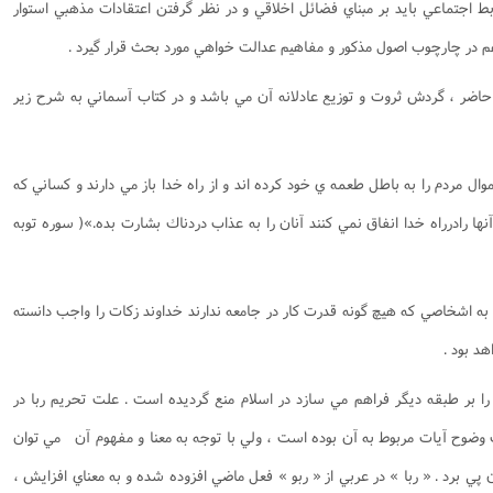
ابط اجتماعي بايد بر مبناي فضائل اخلاقي و در نظر گرفتن اعتقادات مذهبي استوار
هم در چارچوب اصول مذكور و مفاهيم عدالت خواهي مورد بحث قرار گيرد .
اضر ، گردش ثروت و توزيع عادلانه آن مي باشد و در كتاب آسماني به شرح زير
موال مردم را به باطل طعمه ي خود كرده اند و از راه خدا باز مي دارند و كساني كه
آنها رادرراه خدا انفاق نمي كنند آنان را به عذاب دردناك بشارت بده.»( سوره توبه
 به اشخاصي كه هيچ گونه قدرت كار در جامعه ندارند خداوند زكات را واجب دانسته
هد بود .
 را بر طبقه ديگر فراهم مي سازد در اسلام منع گرديده است . علت تحريم ربا در
ضوح آيات مربوط به آن بوده است ، ولي با توجه به معنا و مفهوم آن مي توان
ي برد . « ربا » در عربي از « ربو » فعل ماضي افزوده شده و به معناي افزايش ،