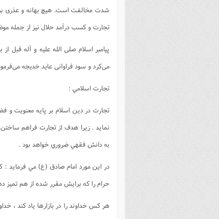
شدت مخالفت است. هیچ بهانه و عذری برای
تجارت و کسب درآمد حلال نیز از جمله مو
پیامبر اسلام صلی الله علیه و آله قبل 
می‌کرد و سود فراوانی عاید خدیجه می‌فرمود
تجارت اسلامي :
تجارت در دين اسلام بر پايه معنويت و فضي
نمايد . زيرا هدف از تجارت فراهم ساختن
به دانش فقهي ضروري خواهد بود .
در اين مورد امام صادق (ع) مي فرمايد : ك
حرام را كه برايش مقرر شده از هم تميز ده
هر كس خداوند را در بازارها ياد كند ، خداو