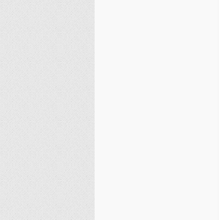
نصیریه (شیعی)
سایر فرق شیعی