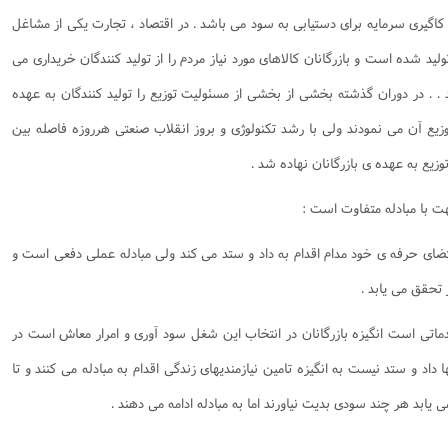
نامه سبک زندگی
پيش شماره 2 فصلنامه مطالعات معنوی
شماره اول فصل نامه تربیت تبلیغی
ه کاگیری سرمایه برای دستیابی به سود می باشد . در اقتصاد ، تجارت یکی از مشاغل
 تربیتی
آئین دوست یابی
شماره دوم فصل نامه تربیت تبلیغی
شماره اول فصل نامه مطالعات معنوی
ید شده است و بازرگانان کالاهای مورد نیاز مردم را از تولید کنندگان خریداری می
انواده
شماره دوم فصل نامه مطالعات معنوی
شماره سوم و چهارم فصل نامه تربیت تبلیغی
. . در دوران گذشته بخشی از بخشی از مسئولیت توزیع را تولید کنندگان به عهده
شماره سوم فصل نامه مطالعات معنوی
شماره پنج و شش فصل نامه تربیت تبلیغی
زیع آن می نمودند ولی با رشد تکنولوژی و بروز انقلاب صنعتی هرروزه فاصله بین
شماره چهارم و پنجم فصل نامه مطالعات معنوی
یع به عهده ی بازرگانان نهاده شد .
شماره ششم فصل نامه مطالعات معنوی
جهت با مبادله متفاوت است :
شماره هشتم و نهم فصل‌نامه مطالعات معنوی
شماره دهم فصل‌نامه مطالعات معنوی
قتضای حرفه ی خود مدام اقدام به داد و ستد می کند ولی مبادله عملی دفعی است و
 تحقق می یابد .
خدماتی است انگیزه بازرگانان در انتخاب این شغل سود آوری و امرار معاش است در
اد و ستد نیست به انگیزه تامین نیازمندیهای زندگی اقدام به مبادله می کنند و تا
 یابد هر چند سودی بدیت نیاورند اما به مبادله ادامه می دهند .