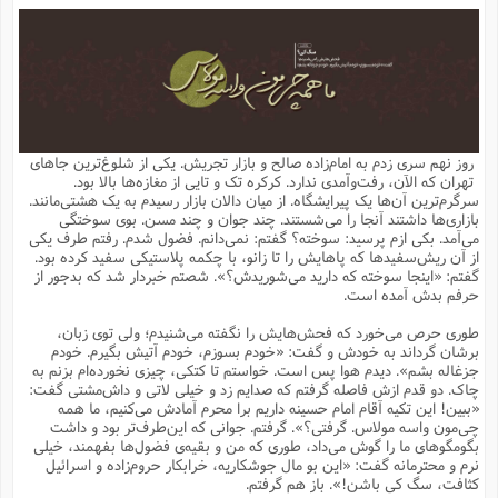
م
ق
ت
تقویم عبادی
ن
ق
م
ک
م
م
ن
ت
ق
ا
ت
ن
ق
چند رسانه ای
ت
ش
ع
و
ق
ا
م
س
ا
ا
چ
ق
ت
احادیث
ن
ق
ا
ا
و
ج
ا
پ
ر
ف
ش
ق
م
ب
ا
م
ا
ت
ا
ن
روز نهم سری زدم به امام‌زاده صالح و بازار تجریش. یکی از شلوغ‌ترین جاهای
ق
و
فرهنگ علوم انسانی و اسلامی
ا
ن
ا
ع
ن
و
تهران که الآن، رفت‌وآمدی ندارد. کرکره تک و تایی از مغازه‌ها بالا بود.
ف
ا
ا
م
س
ق
آ
ا
س
سرگرم‌ترین آن‌ها یک پیرایشگاه. از میان دالان بازار رسیدم به یک هشتی‌مانند.
ت
ف
و
ش
پ
ق
ا
ا
ا
س
ت
ویترین
بازاری‌ها داشتند آنجا را می‌شستند. چند جوان و چند مسن. بوی سوختگی
ع
ق
م
س
ب
و
ت
آ
ز
آ
می‌آمد. بکی ازم پرسید: سوخته؟ گفتم: نمی‌دانم. فضول شدم. رفتم طرف یکی
ح
و
ح
ت
ا
ا
ه
س
و
از آن ریش‌سفیدها که پاهایش را تا زانو، با چکمه پلاستیکی سفید کرده بود.
د
ق
آ
ت
ا
ق
یادداشت‌ها
ن
م
و
و
و
ا
گفتم: «اینجا سوخته که دارید می‌شوریدش؟». شصتم خبردار شد که بدجور از
ق
ف
د
ش
ن
حرفم بدش آمده است.
ه
ف
ق
ر
ح
و
ا
ع
آ
ت
ص
تست
ه
ه
ش
ق
آ
ف
د
س
ا
طوری حرص می‌خورد که فحش‌هایش را نگفته می‌شنیدم؛ ولی توی زبان،
ع
م
ق
ق
خ
ر
ا
و
ش
ک
ج
ص
برشان گرداند به خودش و گفت: «خودم بسوزم، خودم آتیش بگیرم. خودم
م
ف
ق
آ
ه
ف
ش
ه
آ
ب
س
ق
ت
ق
ک
ن
جزغاله بشم». دیدم هوا پس است. خواستم تا کتکی، چیزی نخورده‌ام بزنم به
ه
م
ع
ق
ا
ت
و
م
ص
چاک. دو قدم ازش فاصله گرفتم که صدایم زد و خیلی لاتی و داش‌مشتی گفت:
ا
ت
ذ
ت
آ
م
م
ا
م
ع
ت
ا
م
«ببین! این تکیه آقام امام حسینه داریم برا محرم آمادش می‌کنیم، ما همه
ن
ف
ا
ز
ع
ا
س
و
ق
چی‌مون واسه مولاس. گرفتی؟». گرفتم. جوانی که این‌طرف‌تر بود و داشت
ت
م
ت
ن
م
س
و
ا
ح
م
ر
ن
ق
م
بگومگوهای ما را گوش می‌داد، طوری که من و بقیه‌ی فضول‌ها بفهمند، خیلی
خ
ر
ت
م
ا
ا
ف
ن
پ
ا
ر
ز
ا
نرم و محترمانه گفت: «این بو مال جوشکاریه، خرابکار حروم‌زاده و اسرائیل
و
م
آ
د
م
ق
ا
ه
ص
(
ا
س
کثافت، سگ کی باشن!». باز هم گرفتم.
ق
ر
ا
م
ت
س
ا
ا
د
ف
ن
م
ا
ا
خ