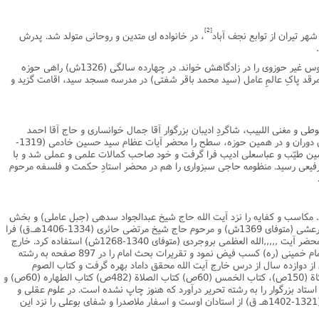
نامه سبک زندگی
پيش شماره 2 فصلنامه مطالعات معنوی
شماره اول فصل نامه تربیت تبلیغی
[2]
هر تیران از توابع نجف آباد
، در خانواده اى متدین و روحانى متولد شد. پدرش
 تربیتی
آئین دوست یابی
شماره دوم فصل نامه تربیت تبلیغی
شماره اول فصل نامه مطالعات معنوی
انواده
شماره دوم فصل نامه مطالعات معنوی
شماره سوم و چهارم فصل نامه تربیت تبلیغی
او در خانواده علم و دانش پرورش یافت و دروس غیر حوزوى را در زادگاهش خواند. در چهارده سالگى (1326ش) راهى حوزه
رقد پاکِ عالمِ عامل (سید محمد باقر شفتى) در مدرسه مسجد سید، اقامت گزید و
شماره سوم فصل نامه مطالعات معنوی
شماره پنج و شش فصل نامه تربیت تبلیغی
شماره چهارم و پنجم فصل نامه مطالعات معنوی
شماره ششم فصل نامه مطالعات معنوی
 و مغنى اللبیب، شاگردِ ادیبان بزرگوار آقا جمال خوانسارى و حاج آقا احمد
بود. در همین دوران و در همین حوزه، سطح را محضر آیات عظام سید حسین خادمى (1319-
شماره هشتم و نهم فصل‌نامه مطالعات معنوی
حسین طیّب و عباسعلى ادیب فرا گرفت و خود صاحب کمالات علمى و عملى شد و با
 رفیعى رسید. منظومه حاجى سبزوارى را هم در محضر استادِ حکمت و فلسفه مرحوم
شماره دهم فصل‌نامه مطالعات معنوی
 مکاسب و کفایه را نزد آیت الله حاج شیخ عبدالجواد سدهى (جبل عاملى) و بخش
دیگرى از آن دو کتاب را نزد آیت الله نجفى مرعشى (متوفاى 1369ش) و مرحوم حاج شیخ مرتضى حائرى (1334-1406هـ.ق) فرا
گرفت. در مباحث خارج فقه، هشت سال از محضر آیت ,,,,,الله العظمى بروجردى (متوفاى 1340-1268ش) استفاده کرد. خارج
اصول را در طول بیش از ده سال از حضرت امام خمینى (ره) کسب فیض نمود و تقریرات بحث امام را در 897 صفحه به رشته
ز دوازده سال از درس خارج آیت الله محقق داماد بهره گرفت و کتاب الصوم
(173ص)، کتاب الحجج (668ص)، کتاب الزکاة (150ص)، کتاب الخمس (60ص) کتاب الصلاة (482ص) کتاب الطهاره (60ص) و
ت بحث این استاد بزرگوار را به رشته تحریر درآورد که هنوز چاپ نشده است. در علوم عقلى و
حکمت، علامه سید محمد حسین طباطبایى (1321-1402هـ ق) از استادان اوست و اسفار ملاصدرا و شفاى بوعلى را نزد این