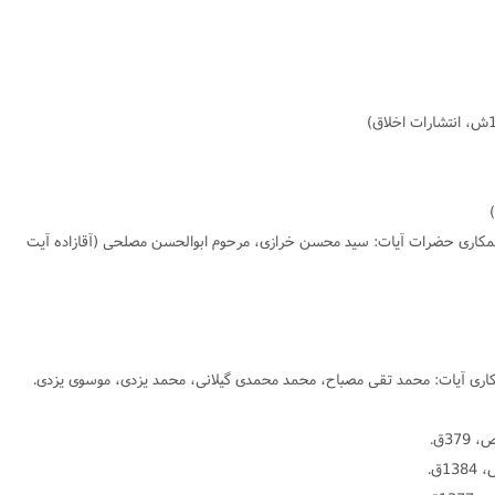
همکارى حضرات آیات: سید محسن خرازى، مرحوم ابوالحسن مصلحى (آقازاده آیت
کارى آیات: محمد تقى مصباح، محمد محمدى گیلانى، محمد یزدى، موسوى یزدى.