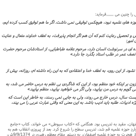
را چنین مى ,,,,,,فرماید:
زه هاى علمیه نبود، هیچکس توفیقى نمى داشت. اگر ما هم توفیق کسب کرده ایم،
س و تحصیل رعایت کنم که آن هم اگر انجام پذیرفت، به لطف خداوند متعال و عنایت
 امور:
نده اى در سرنوشت انسان دارد، مرحوم علامه طباطبایى، از استادشان مرحوم حضرت
نصف عمر در طلب استاد بگذرد جا دارد.»
نشود. از این روى، به لطف خدا و اعتقادى که به این راه داشته ام، روزانه، بیش از
افزون بر اینکه خود منظم بود، از این که شاگردى بى نظم به درس حاضر مى شد، به
ویم به درس من بیایید، ولى اگر مى خواهید بیایید، منظم بیایید.»
بیست سال، درس خارج مى روند، ولى به جایى نمى رسند، به خاطر این است که
ه ادبیات. طلبه باید ادیب باشد. به این معنى که وقتى عبارت عربى را مى بیند،
اصفهان، مقید به تدریس بود. هنگامى که «کتاب سیوطى» مى خواند، کتاب «جامع
اردِ حوزه علمیه قم شد، تدریس سطح را شروع کرد. بعد از پیروزى انقلاب هم به
تدریس خارج فقه و اصول مشغول شد و بعد از هجرت به حوزه علمیه اصفهان، به دستور مقام معظم رهبرى در 9/9/1374ش،