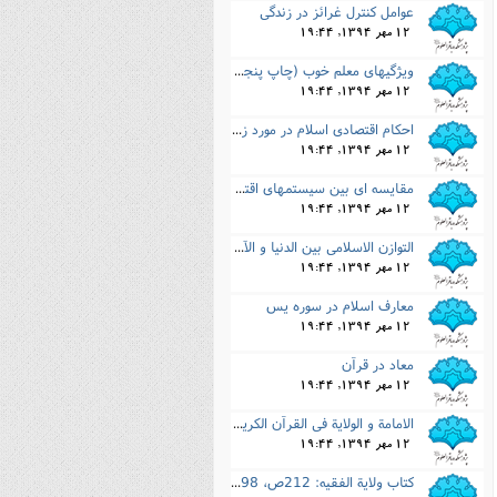
عوامل کنترل غرائز در زندگى
نصیریه (شیعی)
12 مهر 1394, 19:44
سایر فرق شیعی
ویژگیهاى معلم خوب (چاپ پنجم، قم 1376ش، انتشارات اخلاق)
12 مهر 1394, 19:44
احکام اقتصادى اسلام در مورد زمین
12 مهر 1394, 19:44
مقایسه اى بین سیستمهاى اقتصادى (3جلد)
12 مهر 1394, 19:44
التوازن الاسلامى بین الدنیا و الآخره: با همکارى حضرات آیات: سید محسن خرازى، مرحوم ابوالحسن مصلحى (آق
12 مهر 1394, 19:44
معارف اسلام در سوره یس
12 مهر 1394, 19:44
معاد در قرآن
12 مهر 1394, 19:44
الامامة و الولایة فى القرآن الکریم: با همکارى آیات: محمد تقى مصباح، محمد محمدى گیلانى، محمد یزدى، مو
12 مهر 1394, 19:44
کتاب ولایة الفقیه: 212ص، 1398ق.