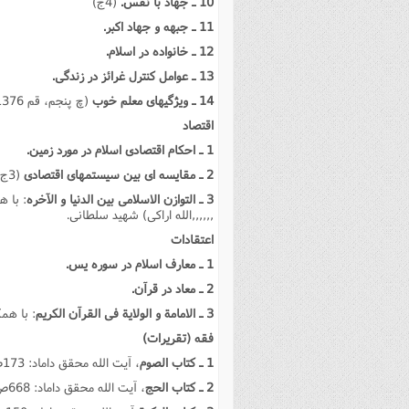
10 ـ جهاد با نفس.
(4ج)
11 ـ جبهه و جهاد اکبر.
12 ـ خانواده در اسلام.
13 ـ عوامل کنترل غرائز در زندگى.
14 ـ ویژگیهاى معلم خوب
(چ پنجم، قم 1376ش، انتشارات اخلاق)
اقتصاد
1 ـ احکام اقتصادى اسلام در مورد زمین.
2 ـ مقایسه اى بین سیستمهاى اقتصادى
(3ج)
3 ـ التوازن الاسلامى بین الدنیا و الآخره
: با 
,,,,,,الله اراکى) شهید سلطانى.
اعتقادات
1 ـ معارف اسلام در سوره یس.
2 ـ معاد در قرآن.
3 ـ الامامة و الولایة فى القرآن الکریم
: با هم
فقه (تقریرات)
1 ـ کتاب الصوم
، آیت الله محقق داماد: 173ص، 379ق.
2 ـ کتاب الحج
، آیت الله محقق داماد: 668ص، 1384ق.