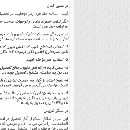
در مسیر کمال
آیت ,,,,,,الله مظاهرى رمز موفقیت در تحصیل 
«اگر لطف خداوند متعال و توجهات صاحب حو
به لطف خدا بوده است.
در عین حال سعى کرده ام که امورى را در در
اهل بیت
(علیه السلام)
، بوده است. ازجمله آن
1- انتخاب استادانِ خوب که نقش تعیین کن
آقاى (سیدعلى) قاضى نقل فرمودند که: «اگر 
2- انتخاب هم مباحثه خوب.
3- سعى کرده ام که امور دنیوى، مانع تحصیل 
ده، دوازده ساعت، مشغول تحصیل بوده ام.
4- نظم: استاد بزرگوار ما، حضرت امام(ره) 
شدت ناراحت مى گردید و مى فرمود: «من نمى گ
5- خوب خواندن: این که بعضى از طلبه ها 
دروس پایه را خوب و دقیق نخوانده اند، به ویژ
[6]
ناخودآگاه آن را صحیح بخواند.»
در سنگر تدریس
این سرباز فداکارِ اسلام از آغاز تحصیل در 
المقدمات» را درس مى ,,,,,داد و موقعى که و