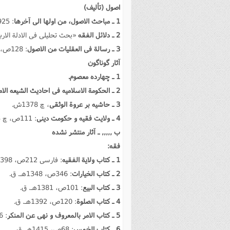
اصول (تألیف)
1 ـ مباحث الاصول، من اولها الى آخرها
: 925ص، 1404هـ. ق.
2 ـ دلائل الفقه
«بحث تحلیلى فى الادلة الاربعه: 250ص، 1398ه
3 ـ رسالة فى العقلیات من الاصول
: 128ص، 1391هـ. ق.
آثار گوناگون
1 ـ چهارده معصوم.
2 ـ الحکومة الاسلامیه فى احادیث الشیعه الامامیه.
3 ـ حاشیه بر عروة الوثقى
، چ 1378ش.
4 ـ ولایت فقیه و حکومت دینى
: 111ص، چ 1383ش.
ب ,,,,, ـ آثار منتشر نشده
فقه:
1 ـ کتاب ولایة الفقیه
: فارسى 212ص، 1398هـ. ق.
2 ـ کتاب الخیارات
: 346ص، 1348هـ. ق.
3 ـ کتاب البیع
: 101ص، 1381هـ. ق.
4 ـ کتاب الصلوة
: 120ص، 1392هـ. ق.
5 ـ کتاب الامر بالمعروف و نهى عن المنکر
: 56ص، 1388هـ. ق.
6 ـ کتاب الخمس
: 68ص، 1415هـ. ق.