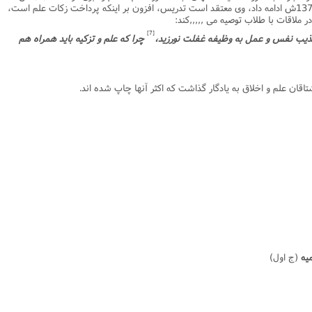
تدریس خارج فقه و اصول را در اواخر سال 1374ش ادامه داد، وى معتقد است تدریس، افزون بر اینکه پرداخت زکات علم است،
 ملاقات با طلاب توصیه مى ,,,,,کند:
[7]
 تهذیب نفس و عمل به وظیفه غفلت نورزید،
چرا که علم و تزکیه باید همراه هم
اقان علم و اخلاق به یادگار گذاشت که اکثر آنها چاپ شده اند.
(ج اول)