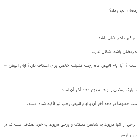
 او غیر ماه رمضان باشد.
اه رمضان باشد اشکال ندارد.
ست ؟ آیا ایام البیض ماه رجب فضیلت خاصى براى اعتکاف‌ دارد؟(ایام البیض =
اه مبارک رمضان و از همه بهتر دهه آخر آن است.
ت خصوصاً در دهه آخر آن و ایام البیض رجب نیز تأکید شده است .
برخى از آنها مربوط به شخص معتکف و برخى مربوط به خود اعتکاف است که در
ى‌پردازیم.