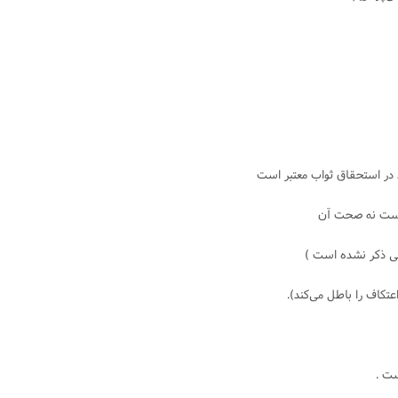
ر استحقاق ثواب معتبر است
 است نه صحت آن
ى ذکر نشده است )