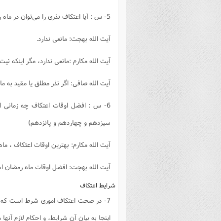
5- س : آیا اعتکاف نذرى را مى‌توان در ماه رمضان انجام داد؟
آیت الله بهجت: مانعى ندارد.
آیت الله مکارم :مانعى ندارد، مگر اینکه نیت
آیت الله صافى: اگر نذر مطلق یا مقید به م
6- س : افضل اوقات اعتکاف چه زمانى ا
سیزدهم و چهاردهم و پانزدهم)
آیت الله مکارم: بهترین اوقات اعتکاف ، م
آیت الله بهجت: افضل اوقات ماه رمضان اس
شرایط اعتکاف
7- در صحت اعتکاف امورى شرط است که 
اینجا به بیان آن شرایط، و احکام لازم آنها م