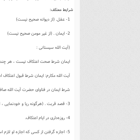
شرایط معتکف:
1- عقل. (از دیوانه صحیح نیست)
2- ایمان . (از غیر مومن صحیح نیست)
(آیت الله سیستانى :
ایمان شرط صحت اعتکاف نیست ، هر چند د
آیت الله مکارم: ایمان شرط قبول اعتکاف
شرط ایمان در فتاواى حضرت آیت الله صاف
3- قصد قربت . (هرگونه ریا و خودنمایى ، اعتکاف را باطل مى‌کند).
4- روزه‌دارى در ایام اعتکاف.
5- اجازه گرفتن از کسى که اجازه او لازم است .