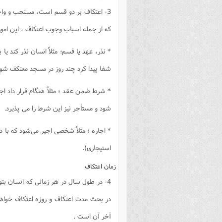
فصل 
3- اعتکاف بر دو قسم است، مستحب و و
علوم
که از جمله اسباب وجوب اعتکاف ، این امو
خ
* نذر، عهد یا قسم؛ مثلاً انسان نذر کند یا
شفا پیدا کرد چند روز در مسجد معتکف شود
* شرط ضمن عقد ؛ مثلاً هنگام قرار داد 
شود و مستأجر نیز این شرط را مى پذیرد.
* اجاره ؛ مثلاً شخصى اجیر مى‌شود که با 
استیجارى).
زمان اعتکاف‌
4- در طول سال در هر زمانى که انسان بت
در بحث مدت اعتکاف و روزه اعتکاف خواهد
آخر آن است .