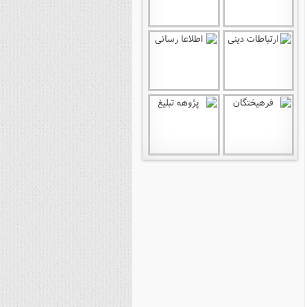
نصیریه (شیعی)
سایر فرق شیعی