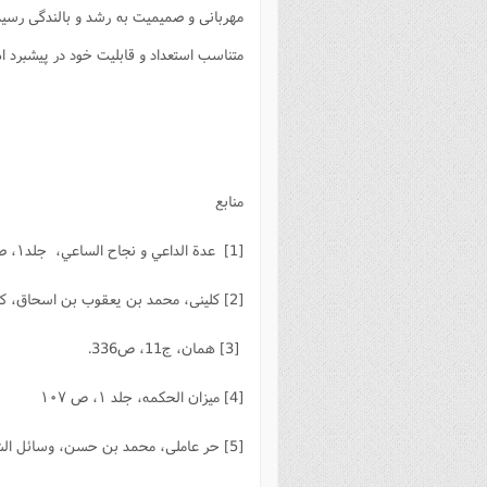
مهربانی و صمیمیت به رشد و بالندگی رسید
متناسب استعداد و قابلیت خود در پیشبرد 
منابع
[1] عدة الداعي و نجاح الساعي، جلد۱، صفحه۳۳۲،
[2] كلينى، محمد بن يعقوب بن اسحاق، ‏كافي، قم‏: دار الحديث، ‏1429ق، ج ٥، ص٣٢٣.
[3] همان، ج11، ص336.
[4] میزان الحکمه، جلد ۱، ص ۱۰۷
[5] حر عاملى، محمد بن حسن‏، وسائل الشيعة، قم‏: مؤسسة آل البيت عليهم السلام، 1409ق، ج21، ص365.