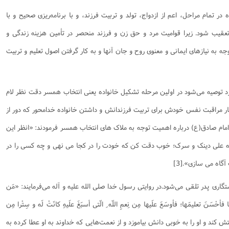
ر تمام مراحل، اعم از ازدواج، تولد و تربیت فرزند، و با برنامه‌ریزى صحیح و با
یب شود. زیرا قوامیت مرد و حق زن و فرزند منحصر در تأمین هزینه زندگى و
جه به نیازهای ایمانی و معنوی روح و جان آنها و به کار گرفتن اصول تعلیم و تربیت
رد توصیه می‌شود در اولین مرحله تشکیل خانواده یعنی انتخاب همسر دقت نظر لام
کنار مراقبت نفس خودش برای تربیت فرزندانش و داشتن خانواده خدامحور که دور از
مام صادق(ع) درباره اهمیت توجه به ملاک های انتخاب همسر فرمودند: «انظر این
 علی دینک و سرک؛ خوب دقت کن که خودت را در کجا می نهی و چه کسی را در
گاه می سازی».[3]
ی پدر تلقی می‌شود.در روایتی رسول خدا صلی الله علیه و آله می‌فرمایند‌‌: «مَن
ا فأحْسَنَ تعلیمَها؛ فأوسَعَ علَیها مِن نِعمِ اللّه ِ الّتی أسبَغَ علَیهِ کانَتْ لَه و سِتْرا مِن
تش کند و او را به خوبى دانش بیاموزد و از نعمت‌هایى که خداوند به او عطا کرده به