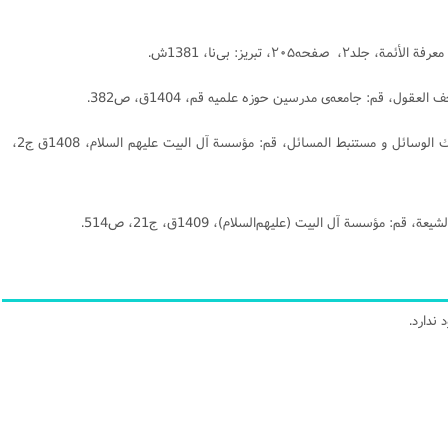
[9] نورى، حسين بن محمد تقى، ‏مستدرك الوسائل و مستنبط المسائل‏، قم‏: مؤسسة آل البيت عليهم السلام‏، 1408ق ج2،
ندارد.