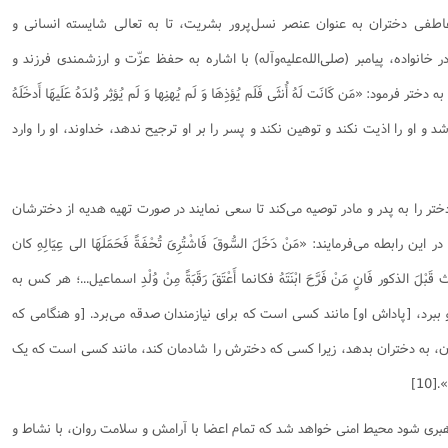
اطفی دختران به عنوان عنصر نسل‌پرور بشریت، تا به تعالی شایسته انسانی و
انواده، پيامبر (صلى‌الله‌عليه‌و‌آله) با اشاره به حفظ عزّت و ارزشمندى فرزند و
 «مَن كَانَت لَهُ أُنثَى فَلَم يُؤذِهَا وَ لَم يُهنِها وَ لَم يُؤثِر وُلدَهُ عَلَيهَا أَدخَلَهُ
باشد و او را اذيت نكند و توهين نكند و پسر را بر او ترجيح ندهد، خداوند، او را وارد
تر را به پدر و مادر توصیه می‌‌کند تا سعی نمایند در صورت تهیه هدیه از دخترشان
ین رابطه می‌فرمایند: «مَنْ دَخَلَ السُّوقَ فَاشْتُرِیَ تُحْفَةً فَحَمَلَهَا الی عِیَالِهِ کان
قَبْلَ الذکور فَانٍ مَنْ فَرَّحَ ابْنَتَهُ فکانما أَعْتَقَ رَقَبَةً مِنْ وُلْدِ اسماعیل...؛ هر کس به
د و ببرد، [پاداش او] مانند کسی است که برای نیازمندان صدقه می‏‌برد. [و هنگامی که
پسران، به دختران بدهد، زیرا کسی که دخترش را شادمان کند، مانند کسی است که یک
10]
راهبری شود محیط امنی خواهد شد که تمام اعضا با آرامش و سلامت روان، با نشاط و