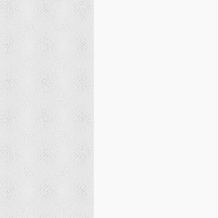
نصیریه (شیعی)
سایر فرق شیعی