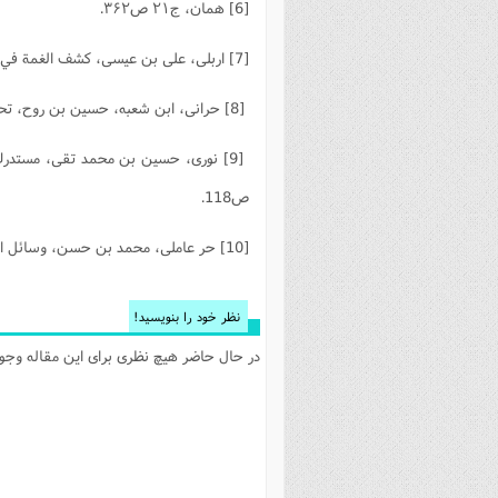
[6] همان، ج۲۱ ص۳۶۲.
[7] اربلی، علی بن عیسی، کشف الغمة في معرفة الأئمة، جلد۲، صفحه۲۰۵، تبریز: بی‌‌نا، 1381ش.
[8] حرانی، ابن شعبه، حسین بن روح، تحف العقول، قم: جامعه‌ی مدرسین حوزه علمیه قم، 1404ق، ص382.
ص118.
[10] حر عاملى، محمد بن حسن‏، وسائل الشيعة، قم‏: مؤسسة آل البيت (عليهم‌السلام)، 1409ق، ج21، ص514.
نظر خود را بنویسید!
در حال حاضر هیچ نظری برای این مقاله وجود 