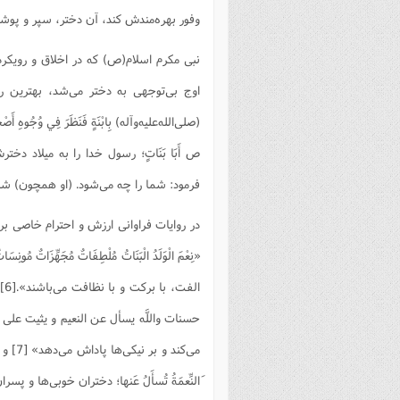
وفور بهره‌مندش کند، آن دختر، سپر و پوشش
نبی مکرم اسلام(ص) که در اخلاق و رویکر
اوج بی‌توجهی به دختر می‌شد، بهترین رفتار
(صلی‌الله‌علیه‌و‌آله) بِابْنَةٍ فَنَظَرَ فِي وُجُوهِ أَصْحَابِهِ
ص أَبَا بَنَاتٍ؛ رسول خدا را به میلاد 
فرمود: شما را چه می‌شود. (او همچون) شاخه
در روایات فراوانی ارزش و احترام خاصی برای 
«نِعْمَ الْوَلَدُ الْبَنَاتُ مُلْطِفَاتٌ مُجَهِّزَ
ال
حسنات واللَّه یسأل عن النعیم و یثیت علی
می‌کند
َالنِّعمَةُ تُسأَلُ عَنها؛ دختران خوبى‏‌ها و پس