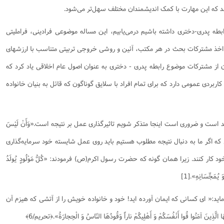
دهد که این مهارت با کمک اندیشمندان مختلف سهل‌تر می‌شود.
نامه سبک زندگی
پيش شماره 2 فصلنامه مطالعات معنوی
شماره اول فصل نامه تربیت تبلیغی
 تربیتی
آئین دوست یابی
شماره دوم فصل نامه تربیت تبلیغی
شماره اول فصل نامه مطالعات معنوی
بطه پدری-دختری داشته باشیم درمی‌یابیم، این مساله موضوعی فرادینی، فراملیتی
انواده
شماره دوم فصل نامه مطالعات معنوی
شماره سوم و چهارم فصل نامه تربیت تبلیغی
 اخذ مشترکات بحث در هر مکتب، آئین و روشی خروجی تربیتی متناسب با ارزشهای
شماره سوم فصل نامه مطالعات معنوی
شماره پنج و شش فصل نامه تربیت تبلیغی
ن از مشترکات موضوع رابطه پدری - دختری به عنوان اصول عام اخلاقی یاد کرد که
شماره چهارم و پنجم فصل نامه مطالعات معنوی
ربردی عمومی دارد که برای تمام افراد با سلایق گوناگون که قائل به بنیان خانواده
شماره ششم فصل نامه مطالعات معنوی
شماره هشتم و نهم فصل‌نامه مطالعات معنوی
شماره دهم فصل‌نامه مطالعات معنوی
 است و ضروری است اینجا متذکر شویم تاثیرگذاری عمل بر نتیجه است.«وَأَنْ لَيْسَ
لَّا مَا سَعَى».﴿نجم/۳۹﴾ بدان معنی که اگر ما به دنبال نتیجه مطلوب هستیم باید روی عمل شایسته خود سرمایه‌گذاری
کار کنند. زیرا همان‌ گونه که حضرت رسول اکرم(ص) فرمودند: «كُلُّ مَوْلُودٍ يُولَدُ
 وَ يُمَجِّسَانِهِ».[1]
اید:« اى کسانى که ایمان آورده اید! خود و خانواده خویش را از آتشى که هیزم آن
نَ آمَنُوا قُوا أَنْفُسَکُمْ وَ أَهْلِیکُمْ ناراً وَقُودُهَا النّاسُ وَ الْحِجارَةُ».﴿تحریم/6﴾