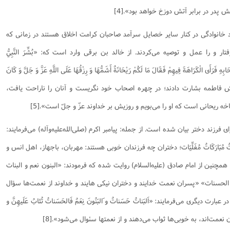
 پدر در برابر آتش دوزخ خواهد بود».[4]
د خانوادگی در کنار سایر خصایل سرآمد صاحبان کرامت اخلاق هستند در زمانی که
 و را عمل و توصیه می‌کردند. از خالد بن برقی وارد است که: «بُشِّرَ النَّبِيُّ
 فَرَأَى الْكَرَاهَةَ فِيهِمْ فَقَالَ مَا لَكُمْ رَيْحَانَةٌ أَشَمُّهَا وَ رِزْقُهَا عَلَى اللَّهِ عَزَّ وَ جَلَّ وَ كَانَ
دخترش فاطمه بشارت دادند؛ در چهره اصحاب خود نگریست و آنان را ناراحت یافت،
 ریحانی است که او را می‌بویم و روزیش بر خداوند عزّ و جلّ است».[5]
فرزند دختر بیان شده است. از جمله: پیامبر اکرم (صلی‌الله‌علیه‌و‌آله) می‌فرمایند:
اتٌ مُونِسَاتٌ مُبَارَكَاتٌ مُفَلِّيَات‏؛ دختران چه فرزندان خوبی هستند: مهربان، باجهاز، اهل انس و
فت، با برکت و با نظافت می‌باشند».[6] همچنین از امام صادق (علیه‌السلام) روایت شده که فرمودند: «البنون نعم و البنات
 الحسنات» «پسران نعمت خدایند و دختران نیکی هایند و خداوند از نعمت‌ها سؤال
 و بر نیکی‌ها پاداش می‌دهد» [7] و در عبارت دیگری می‌فرمایند: «اَلبَناتُ حَسَناتٌ و َالبَنُونَ نِعَمٌ فَالحَسَناتُ تُثابُ عَلَيهِنَّ و
ران نعمت‏‌اند، به خوبى‏‌ها ثواب مى‏‌دهند و از نعمت‏ها سئوال مى‏‌شود».[8]