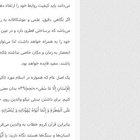
می‌دانند باید کیفیت روابط خود را ارتقاء 
فصل 
علوم
اگر نگاهی دقیق، علمی و موشکافانه به را
خ
می‌باشد که برساختی فطری دارد و در عین
خود را به همراه خواهد داشت. لذا می‌توا
انحصار به زمان و مکان خاصی نداشته بلکه کا
باشند، مفید فایده خواهد بود.
یک اصل عام که همواره در اسلام مورد تاکید
لِلْإِنْسَانِ إِ
کنیم. برای داشتن نسلی نیکو والدین روی خود 
عَلَى اَلْفِطْرَةِ وَ إِنَّمَا أَبَوَاهُ يُهَوِّدَانِهِ وَ يُنَصِّرَانِهِ
بنابراین قرآن کریم خطاب به والدین می‌فرم
انسان‌ها و سنگ‌ها هستند نگاه دارید: یا أَیُّهَا الَّذِی