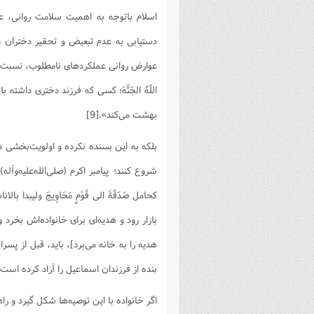
اسلام باتوجه به اهمیت سلامت روانی، ع
دستیابی به عدم تبعیض و تحقیر دختران در خ
عوارض روانى عملكردهاى نامطلوب، نسبت به دختر فرمود:
اللّهُ الجَنَّهَ؛ كسى كه فرزند دخترى داشته 
بهشت مى‌كند».[9]
بلکه به این بسنده نکرده و اولویت‌بخشی دخ
شروع کنند؛ پیامبر اکرم (صلی‌الله‌علیه‌و‌آله) در ا
کحامل صَدَقَةَ الی قَوْمٍ مَحَاوِیجَ ولیبدا بالاناث 
بازار رود و هدیه‏‌ای برای خانواده‏‌اش بخر
هدیه را به خانه می‌‏برد]، باید، قبل از 
بنده از فرزندان اسماعیل را آزاد کرده است».[
اگر خانواده با این توصیه‌ها شکل گیرد و 