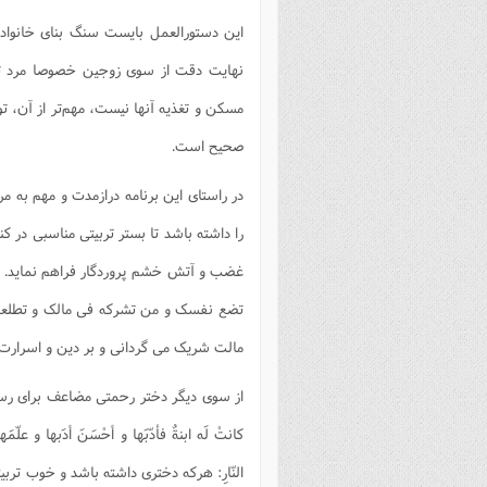
این دستورالعمل بایست سنگ بناى خانواده د
نهایت دقت از سوی زوجین خصوصا مرد تعق
مسکن و تغذیه آنها نیست، مهم‌تر از آن، تو
صحیح است.
در راستای این برنامه درازمدت و مهم به م
را داشته باشد تا بستر تربیتی مناسبی در 
غضب و آتش خشم پروردگار فراهم نماید. ا
تضع نفسک و من تشرکه فی مالک و تطلعه
مالت شریک می گردانی و بر دین و اسرارت آ
از سوی دیگر دختر رحمتی مضاعف برای رستگار
کانتْ لَه ابنةٌ فأدّبَها و أحْسَنَ أدَبها و علّمَه
النّارِ: هرکه دخترى داشته باشد و خوب تربی