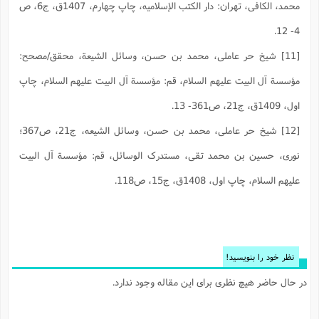
محمد، الکافی، تهران: دار الکتب الإسلامیه، چاپ چهارم، 1407ق، ج‏6، ص
4- 12.
[11] شيخ حر عاملى، محمد بن حسن، وسائل الشيعة، محقق/مصحح:
مؤسسة آل البيت عليهم السلام‏، قم: مؤسسة آل البيت عليهم السلام‏، چاپ
اول، 1409ق، ج‏21، ص361- 13.
[12] شيخ حر عاملى، محمد بن حسن، وسائل الشيعه، ج‏21، ص367؛
نوری، حسین بن محمد تقی، مستدرک الوسائل، قم: مؤسسة آل البيت
عليهم السلام‏، چاپ اول، 1408ق، ج‏15، ص118.
نظر خود را بنویسید!
در حال حاضر هیچ نظری برای این مقاله وجود ندارد.