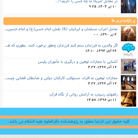
در مقابل آمریکا ما چه کسی را داریم؟!...
10 تیر 1404, 9:25
پر بازدیدترین ها
تعامل اعراب مسلمان و ایرانیان (6) نقش امام حسن(ع) و امام حسین(ع) در فتح ایران
4 تیر 1390, 0:0
اگر والدین به فرزندان ستم کنند فرزندان چطور برخورد کنند، بطوری که هم موجب ناراحتی آنها نشود و هم بتوانند آنها را امر به معروف و نهی از منکر کنند، و اگر نصیحت تأثیر نداشت چطور باید با آنها برخورد کرد؟
24 آبان 1393, 14:10
آشنایی با مجازات توهین و درگیری با مأموران پلیس
17 آذر 1397, 4:27
مجازات‌ توهین به افراد، مسئولان، کارکنان دولتی و ضابطان قضایی چیست؟
17 آذر 1397, 4:27
راههای رسیدن به آرامش روانی از نگاه قرآن
11 دی 1396, 13:58
کلیه حقوق این تارنما متعلق به پژوهشکده باقرالعلوم علیه السّلام می باشد.