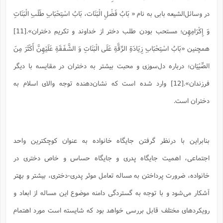
در وسائل‌الشیعه بابی به نام « بَابُ فَضْلِ الْبَنَات‏، بَابُ اسْتِحْبَابِ طَلَبِ الْبَنَاتِ
وَ إِكْرَامِهِن‏؛ مستحب بودن طلب دختر از خداوند و تکریم دختران».[11]
همچنین «بَابُ اسْتِحْبَابِ زِيَادَةِ الرِّقَّةِ عَلَى الْبَنَاتِ وَ الشَّفَقَةِ عَلَيْهِنَّ أَكْثَرَ مِنَ
الصِّبْيَان‏؛ درباره دل‌سوزی و محبت بیشتر به دختران در مقایسه با دیگر
فرزندان».[12] وارد شده است که نشان‌دهنده توجه والای اسلام به
دختران است.
بنابراین با درنظر گرفتن جایگاه خانواده به عنوان کوچکترین واحد
اجتماعی، اهمیت جایگاه پدری و جایگاه حساس و خاص دختری در
خانواده، ضرورت پرداختن به مساله تعامل موثر پدری-دختری، بیشتر و بهتر
آشکار می‌شود و با توجه به گستردگی دامنه موضوع این مساله از ابعاد و
رویکردهای مختلف قابل بررسی خواهد بود که شایسته است مورد اهتمام