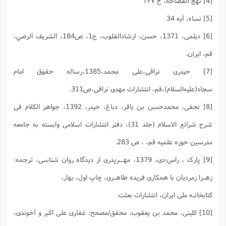
[4] نهج الفصاحه، ح ۱۴۷
[5] نساء، آیه 34
[6] دیلمی، 1371، حسن، ارشادالقلوب، ج1، ص184، الشريف الرضي،
قم، ایران.
[7] حیدری نراقی،علی محمد،1385،رساله حقوق امام
سجاد(علیه‌السلام)،قم، انتشارات مهدی نراقی،ص311.
[8] نجفی، محمدحسن‌ بن ‌باقر، دباغ، حیدر، 1392، جواهر الکلام فی
شرح شرائع الاسلام (جلد 31)، دفتر انتشارات اسلامی وابسته به جامعه
مدرسین حوزه علمیه قم، ، ص 283.
[9] پارک ، راس؛دی، 1379، مهــرپدری از دیدگاه روان شناسی، ترجمه:
زهـرا زمردیان با همکاری فریده طاهـری، چاپ اول، بهار،
کتابخانـه ملی ایران، انتشارات بعثت.
[10] کلینى، محمد بن یعقوب‏، محقق/مصحح: غفارى على اکبر و آخوندى،