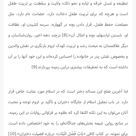
تنظيفه و غسل خرقه و ثيابه و نحو ذلك؛ ولایت و سلطنت بر تربیت طفل
است و هرچه که برای تربیت طفل دخالت دارد، حضانت نام دارد، مثل
مصلحت حفظ طفل، قرار دادن بچه در گهواره، سرمه کشیدن او، نظافت
او، شستن لباسهای بچه و امثال آن».[8] درچند دهه اخیر، روان‌شناسان و
دیگر علاقمندان به مبحث رشد و تربیت کودک لزوم بازنگری در نقش والدین
و بخصوص نقش پدر در خانواده را احساس کرده‌اند و این خود آنها را بر آن
داشته است که به تحقیقات بیشتری دراین زمینه بپردازند.[9]
اما آخرین ضلع این مساله دختر است که در اسلام مورد عنایت خاص قرار
دارد. در باب تجلیل اسلام از جایگاه دختران و تأکید بر لزوم توجه و محبت
آنان می‌توان به این نکته اکتفا کرد که علاوه بر فراوانی روایات در این زمینه،
در منابع روایی شیعه بخش‌های جداگانه‌ای را به خود اختصاص داده است.
برای نمونه، در کتاب کافی «بَابُ فَضْلِ الْبَنَات؛ درباره فضیلت دختران».[10]