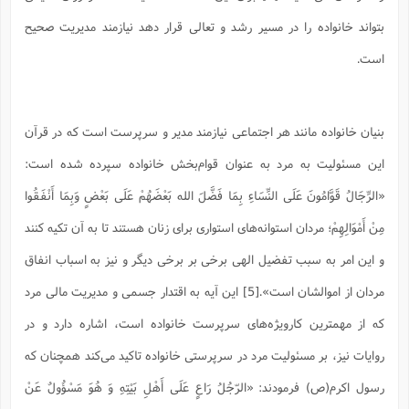
س
م
ع
ف
ق
م
(
ه
ع
ع
ش
ز
م
بتواند خانواده را در مسیر رشد و تعالی قرار دهد نیازمند مدیریت صحیح
ر
ش
پ
ا
ا
ا
ق
ح
ف
ت
گ
ع
ق
د
پ
ف
است.
خ
(
ذ
ب
ت
ا
ش
م
ح
ع
ش
م
ع
س
2
م
ا
ا
خ
ت
خ
آ
م
ف
ق
ح
پ
ص
پ
بنیان خانواده مانند هر اجتماعی نیازمند مدیر و سرپرست است که در قرآن
د
ن
و
(
آ
ه
ع
م
ش
ت
ت
د
این مسئولیت به مرد به عنوان قوام‌بخش خانواده سپرده شده است:
پ
ج
ا
2
ا
ت
ی
گ
ش
ف
ا
(
«الرِّجَالُ قَوَّامُونَ عَلَى النِّسَاءِ بِمَا فَضَّلَ الله بَعْضَهُمْ عَلَى بَعْضٍ وَبِمَا أَنْفَقُوا
ذ
ب
ش
م
ح
م
ا
ا
م
ا
م
مِنْ أَمْوَالِهِمْ؛ مردان استوانه‌های استواری برای زنان هستند تا به آن تکیه کنند
ب
ا
ش
و
(
ف
م
ش
و این امر به سبب تفضیل الهی برخی بر برخی دیگر و نیز به اسباب انفاق
ف
ن
م
پ
ع
و
ا
ت
مردان از اموالشان است».[5] این آیه به اقتدار جسمی و مدیریت مالی مرد
ف
ه
ع
ا
(
ف
ت
ت
ق
ن
که از مهمترین کارویژه‌های سرپرست خانواده است، اشاره دارد و در
ح
ذ
غ
ش
م
ب
پ
ت
م
(
د
م
روایات نیز، بر مسئولیت مرد در سرپرستی خانواده تاکید می‌کند همچنان که
ه
ا
ت
ف
ح
س
آ
رسول اكرم(ص) فرمودند: «الرّجُلُ رَاعٍ عَلَی أَهْلِ بَیْتِهِ وَ هُوَ مَسْؤُولٌ عَنْ
و
ر
ش
ن
ع
ف
ع
م
د