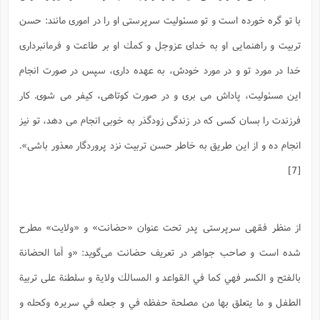
ا
ش
با تو گره خورده است و تو مسئوليت سرپرستى او را در امورى مانند: حسن
و
ف
(
ذ
ن
تربيت و راهنمايى او به خداى عزوجل و كمك او بر طاعت و فرمانبردارى
م
م
غ
م
خدا در مورد تو و در مورد خودش، به عهده دارى، سپس در صورت انجام
م
(
اين مسئوليت، پاداش مى برى و در صورت كوتاهى، كيفر مى شوى. كار
ش
ب
ه
(
فرزندت را بسان كسى كه در زندگى زودگذر به خوبى انجام مى دهد، تو نيز
و
ن
انجام ده و از اين طريق به خاطر حسن تربيت نزد پروردگار معذور باشى».
ا
ف
ح
[7]
م
(
م
ن
ش
(
از منظر فقهی سرپرستی پدر تحت عنوان «حضانت» و «ولایت» مطرح
د
س
ف
شده است و صاحب جواهر در تعریف حضانت می‌گوید: «و أما الحضانة
ف
م
ش
م
بالفتح و الكسر فهي كما في القواعد و المسالك ولاية و سلطنة على تربية
الطفل و ما يتعلق بها من مصلحة حفظه في و جعله في سريره وكحله و