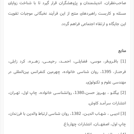
صاحب‌نظران، اندیشمندان و پژوهشگران قرار گیرد تا با شناخت زوایای
مسئله و کاربست راهبردهای منتج از این فرآیند نخبگانی موجبات تقویت
این جایگاه و ارتقاء اجتماعی فراهم گردد.
منابع
[1] باقـری‌فر، موسی، فضایلـی، احمــد، رحیمــی، زهــره، کرد زابلی،
فرحنـاز، 1395، روان شناسی خانواده، چهرمین کنفرانس بین‌المللی در
مهندسی علوم و تکنولوژی.
[2] بیگلـو ، بهـروز حسن،1380، روانشناسـی خانواده، چاپ اول، تهـران،
انتشارات سرآمـد کاوش.
[3] ادیبـی ، شهـاب الدیـن، 1382، روان شناسی ارتباط والدین با فرزندان،
چاپ اول، اصفهــان، انتشارات چهارباغ.