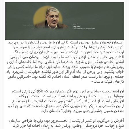
م
ق
ت
تقویم عبادی
ن
ق
م
ک
م
م
ن
ت
ق
ا
ت
ن
ق
چند رسانه ای
ت
ش
ع
و
ق
ا
م
س
ا
ا
چ
ق
ت
احادیث
ن
ق
ا
ا
و
ج
ا
پ
ر
ف
ش
ق
م
ب
ا
م
ا
ت
ا
ن
سلمان نوجوان عشق دوربین است. تا تهران با ما بود. رفقایش را در اوج پیدا
ق
و
فرهنگ علوم انسانی و اسلامی
ا
ن
ا
ع
ن
و
کرد و رفت پیش آن‌ها. وقتی برگشت پیش‌مان، اسم «پاتریس‌لومومبا» را
ف
ا
ا
م
س
ق
آ
ا
س
آورد؛ نه خودش؛ خیابانش. همان که در محله‌ی ستارخان تهران زخم جنگ
ت
ف
و
ش
پ
ق
ا
ا
ا
س
ت
ویترین
افتاده روی جایی از تنش. ازش خواستیم ما را ببرد آن‌جا. بردمان توی کوچه‌ی
ع
ق
م
س
ب
و
ت
آ
ز
آ
آبشور. خانه‌ی هدف، منزل شهید احمدرضا ذوالفقاری بود؛ اما خانه‌های کناری و
ح
و
ح
ت
ا
ا
ه
س
و
روبرویش هم منهدم یا معیوب شده بودند. شاید توی مرام ما نباشد کسی را در
د
ق
آ
ت
ا
ق
یادداشت‌ها
ن
م
و
و
و
ا
خواب بکشیم؛ ولی برخی از ابناء آدم اگر این‌طور نباشند خواب‌شان نمی‌برد. یاد
ق
ف
د
ش
ن
جمله‌ی وقیح، اما راست صدر اعظم آلمان افتادم که گفته بود: «اسرائیل مأمور
ه
ف
ق
ر
ح
و
ا
ع
آ
ت
ص
کارهای کثیف ماست».
تست
ه
ه
ش
ق
آ
ف
د
س
ا
ع
م
ق
ق
خ
ر
ا
و
ش
ک
ج
ص
آن اسم عجیب خیابان مرا برد توی فکر. همان‌طور که ناکازاکی ژاپنی است،
م
ف
ق
آ
ه
ف
ش
ه
آ
ب
س
ق
ت
ق
ک
ن
توپولوف روسی است، آل و بنی و ابناء هم عربی است، ریخت این کلمه،
ه
م
ع
ق
ا
ت
و
م
ص
آفریقایی است. از قضا وقتی کمی گشتم توی صفحات اینترنتی، فهمیدم نام
ا
ت
ذ
ت
آ
م
م
ا
م
ع
ت
ا
م
اولین نخست‌وزیر دموکرات جمهوری کنگو هم سنجاق شده به کارهای چرک و
ن
ف
ا
ز
ع
ا
س
و
ق
متعفن همین چشم‌آبی‌های موزرد. چطور؟ داستان دارد.
ت
م
ت
ن
م
س
و
ا
ح
م
ر
ن
ق
م
خ
ر
ت
م
ا
ا
ف
ن
پ
ا
ر
ز
ا
آخرش را می‌گویم: او کمتر از یک‌سال نخست‌وزیر بود؛ ولی با طراحی سازمان
و
م
آ
د
م
ق
ا
ه
ص
(
ا
س
سیا و خیانت خودفروختگان وطنی، برکنار شد. به زندان افتاد؛ اما فرار کرد.
ق
ر
ا
م
ت
س
ا
ا
د
ف
ن
م
ا
ا
خ