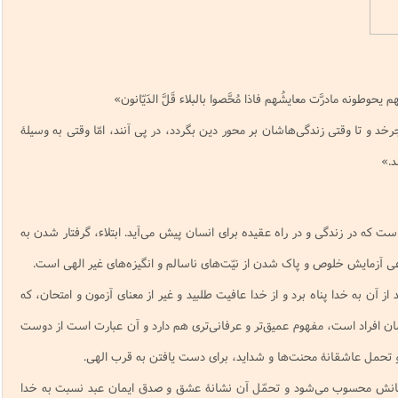
نامه سبک زندگی
پيش شماره 2 فصلنامه مطالعات معنوی
شماره اول فصل نامه تربیت تبلیغی
 تربیتی
آئین دوست یابی
شماره دوم فصل نامه تربیت تبلیغی
شماره اول فصل نامه مطالعات معنوی
انواده
شماره دوم فصل نامه مطالعات معنوی
شماره سوم و چهارم فصل نامه تربیت تبلیغی
یحوطونه مادرَّت معایشُهم فاذا مُحَّصوا بالبلاء قَلَّ الدَیّانون»
شماره سوم فصل نامه مطالعات معنوی
شماره پنج و شش فصل نامه تربیت تبلیغی
چرخد و تا وقتی زندگی‌هاشان بر محور دین بگردد، در پی آنند، امّا وقتی به وسیلۀ
شماره چهارم و پنجم فصل نامه مطالعات معنوی
د.»
شماره ششم فصل نامه مطالعات معنوی
شماره هشتم و نهم فصل‌نامه مطالعات معنوی
شماره دهم فصل‌نامه مطالعات معنوی
ست که در زندگی و در راه عقیده برای انسان پیش می‌آید. ابتلاء، گرفتار شدن به
ی آزمایش خلوص و پاک شدن از نیّت‌های ناسالم و انگیزه‌های غیر الهی است.
 از آن به خدا پناه برد و از خدا عافیت طلبید و غیر از معنای آزمون و امتحان، که
ن افراد است، مفهوم عمیق‌تر و عرفانی‌تری هم دارد و آن عبارت است از دوست
تحمل عاشقانۀ محنت‌ها و شداید، برای دست یافتن به قرب الهی.
ندگانش محسوب می‌شود و تحمّل آن نشانۀ عشق و صدق ایمان عبد نسبت به خدا