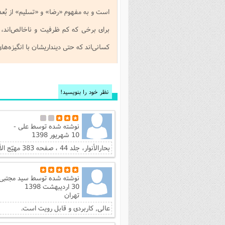
است و به مفهوم «رضا» و «تسلیم» از بُع
برای برخی که کم ظرفیت و ناخالص‌اند، بل
کسانی‌اند که حتی دینداریشان با انگیزه‌ها
نظر خود را بنویسید!
نوشته شده توسط
علی -
10 شهریور 1398
بحارالأنوار، جلد 44 ، صفحه 383 مهیّج الأحزان، ص 64 مقتل الحسین علیه‌السلام خوارزمی، ج1 ،ص236
نوشته شده توسط
سید مجتبی 
30 اردیبهشت 1398
تهران
عالی, کاربردی و قابل رویت است.