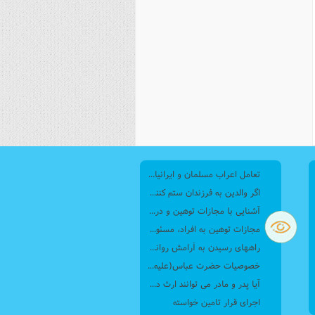
تعامل اعراب مسلمان و ایرانیان (6) نقش امام حسن(ع) و امام حسین(ع) در فتح ایران
اگر والدین به فرزندان ستم کنند فرزندان چطور برخورد کنند، بطوری که هم موجب ناراحتی آنها نشود و هم بتوانند آنها را امر به معروف و نهی از منکر کنند، و اگر نصیحت تأثیر نداشت چطور باید با آنها برخورد کرد؟
آشنایی با مجازات توهین و درگیری با مأموران پلیس
مجازات‌ توهین به افراد، مسئولان، کارکنان دولتی و ضابطان قضایی چیست؟
راههای رسیدن به آرامش روانی از نگاه قرآن
خصوصيات حضرت عباس(عليه السلام)
آیا پدر و مادر می توانند ارث دختر و پسر را تغییر بدهند و دیگر اینکه آیا می توانند وصیت کنند که به یکی بیشتر و به دیگری کمتر بدهند؟
اجرای قرار تامین خواسته