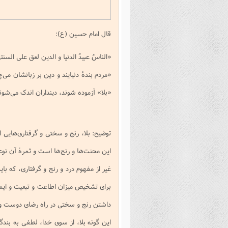
فصل 
علوم
قال امام حسین (ع):
خ
«الناسُ عبیدُ الدنیا و الدین لعق علی السنتهم 
«مردم بندۀ دنیایند و دین بر زبانشان می‌
«بلا» آزموده شوند، دینداران اندک می‌شون
توضیح: بلا، رنج و سختی و گرفتاری‌هایی ا
این محنت‌ها و رنج‌ها است و ثمرۀ آن نوع
غیر از مفهوم درد و رنج و گرفتاری، که باید
برای تشخیص میزان اطاعت و تبعیت و ایما
داشتن رنج و سختی در راه رضای دوست و 
این گونه بلا، از سوی خدا، لطفی به ب