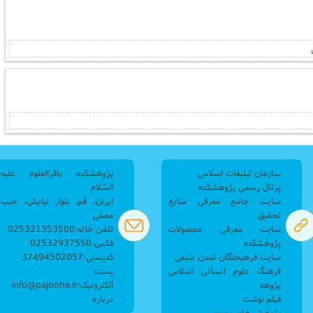
سازمان تبلیغات اسلامی
پژوهشکده باقرالعلوم علیه
پرتال رسمی پژوهشکده
السّلام
سایت جامع معرفی منابع
ایران، قم، بلوار نیایش، جنب
تحقیق
مصلی
سایت معرفی محصولات
تلفن خانه:025321353500
پژوهشکده
فکس:02532937550
سایت فرهیختگان تمدن شیعی
کدپستی:37494502057
فرهنگ علوم انسانی اسلامی
پست
پژوهه
الکترونیک:info@pajoohe.ir
فیلم نوشت
درباره
پژوهش های معنوی