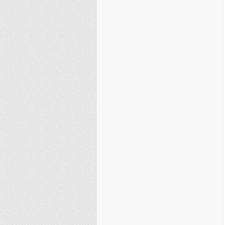
نصیریه (شیعی)
سایر فرق شیعی