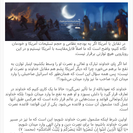
م
ق
ت
تقویم عبادی
ن
ق
م
ک
م
م
ن
ت
ق
ا
ت
ن
ق
چند رسانه ای
ت
ش
ع
و
ق
ا
م
س
ا
ا
چ
ق
ت
احادیث
ن
ق
ا
ا
و
ج
ا
پ
ر
ف
ش
ق
م
ب
ا
م
ا
ت
ا
ن
در تقابل با آمریکا اگر به بودجه نظامی و حجم تسلیحات آمریکا و خودمان
ق
و
فرهنگ علوم انسانی و اسلامی
ا
ن
ا
ع
ن
و
نگاه کنیم؛ واضح است که ما اصلاً قابل‌مقایسه با آمریکا نیستیم و در این
ف
ا
ا
م
س
ق
آ
ا
س
رویارویی هیچ توازنی برقرار نیست.
ت
ف
و
ش
پ
ق
ا
ا
ا
س
ت
ویترین
ع
ق
م
س
ب
و
ت
آ
ز
آ
اما اگر پای خداوند تبارک و تعالی و نصرت او را وسط بکشیم؛ اینبار توازن به
ح
و
ح
ت
ا
ا
ه
س
و
نفع ما برهم می‌خورد چرا که دیگر آمریکا پشم هم مقابل خداوند و نصرت او
د
ق
آ
ت
ا
ق
یادداشت‌ها
ن
م
و
و
و
ا
نیست؛ پس همه سؤال این است که همان‌طور که اسرائیل صاحبش را وارد
ق
ف
د
ش
ن
میدان کرد؛ صاحب ما نیز وارد میدان می‌شود؟!
ه
ف
ق
ر
ح
و
ا
ع
آ
ت
ص
تست
ه
ه
ش
ق
آ
ف
د
س
ا
خداوند که نعوذبالله از ما تأثیر نمی‌گیرد؛ حالا ما یک کاری کنیم که خداوند در
ع
م
ق
ق
خ
ر
ا
و
ش
ک
ج
ص
تعارف قرار گیرد یا دلش بسوزد و او هم به نفع ما وارد میدان شود! بلکه خداوند
م
ف
ق
آ
ه
ف
ش
ه
آ
ب
س
ق
ت
ق
ک
ن
تبارک‌وتعالی قواعد و سنت‌هایی در عالم قرار داده است که هرکس طبق آنها
ه
م
ع
ق
ا
ت
و
م
ص
عمل کند؛ مشمول آن سنت و قاعده می‌شود. یکی از این قواعد؛ قاعده نصرت
ا
ت
ذ
ت
آ
م
م
ا
م
ع
ت
ا
م
است.
ن
ف
ا
ز
ع
ا
س
و
ق
ت
م
ت
ن
م
س
و
ا
ح
م
ر
ن
ق
م
اولین شرط اینکه مشمول نصرت خداوند شویم؛ این است که ما نیز در مسیر
خ
ر
ت
م
ا
ا
ف
ن
پ
ا
ر
ز
ا
نصرت خداوند باشیم؛ ما برای نصرت دین و ولیّ الهی وارد میدان شویم:
و
م
آ
د
م
ق
ا
ه
ص
(
ا
س
«یَا أَیُهَا الَّذِینَ آمَنُوا إِنْ تَنصُرُوا اللَّهَ یَنصُرْکُمْ وَ یُثَبِّتْ أَقْدَامَکُمْ» (محمد: ۷)
ق
ر
ا
م
ت
س
ا
ا
د
ف
ن
م
ا
ا
خ