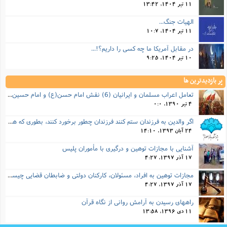
11 تیر 1404, 13:42
الهیات جنگ...
11 تیر 1404, 10:7
در مقابل آمریکا ما چه کسی را داریم؟!...
10 تیر 1404, 9:25
پر بازدیدترین ها
تعامل اعراب مسلمان و ایرانیان (6) نقش امام حسن(ع) و امام حسین(ع) در فتح ایران
4 تیر 1390, 0:0
اگر والدین به فرزندان ستم کنند فرزندان چطور برخورد کنند، بطوری که هم موجب ناراحتی آنها نشود و هم بتوانند آنها را امر به معروف و نهی از منکر کنند، و اگر نصیحت تأثیر نداشت چطور باید با آنها برخورد کرد؟
24 آبان 1393, 14:10
آشنایی با مجازات توهین و درگیری با مأموران پلیس
17 آذر 1397, 4:27
مجازات‌ توهین به افراد، مسئولان، کارکنان دولتی و ضابطان قضایی چیست؟
17 آذر 1397, 4:27
راههای رسیدن به آرامش روانی از نگاه قرآن
11 دی 1396, 13:58