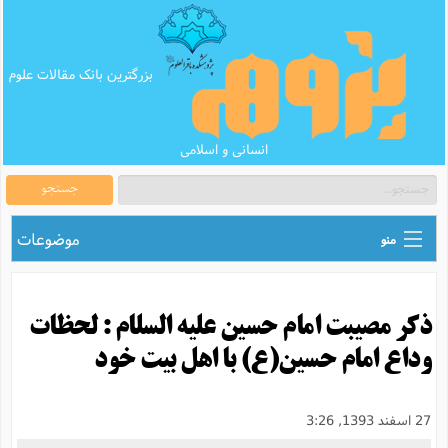
بزرگترین بانک مقالات علوم
انسانی و اسلامی
جستجو
موضوعات
منو
ق
اطلاع رسانی های علمی
ا
ذكر مصیبت امام حسین علیه السلام : لحظات
ق
بانک محتوای تبلیغ
ر
وداع امام حسین(ع) با اهل بیت خود
ه
ب
ق
بانک مقالات
ع
م
ت
ب
ق
م
پرسش و پاسخ
27 اسفند 1393, 3:26
م
ک
ق
م