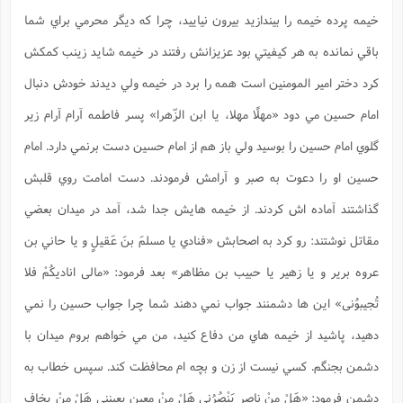
س
م
ع
ف
ق
م
(
ه
ع
ع
ش
خيمه پرده خيمه را بيندازيد بيرون نياييد، چرا كه ديگر محرمي براي شما
ز
م
ر
ش
پ
ا
ا
ا
ق
ح
ف
ت
باقي نمانده به هر كيفيتي بود عزيزانش رفتند در خيمه شايد زينب كمكش
گ
ع
ق
د
پ
ف
خ
(
ذ
ب
ت
ا
ش
م
ح
ع
كرد دختر امير المومنين است همه را برد در خيمه ولي ديدند خودش دنبال
ش
م
ع
س
2
م
ا
ا
خ
ت
خ
آ
م
ف
امام حسين مي دود
«مهلًا مهلا، يا ابن الزّهرا»
پسر فاطمه آرام آرام زير
ق
ح
پ
ص
پ
د
ن
و
(
آ
ه
ع
م
گلوي امام حسين را بوسيد ولي باز هم از امام حسين دست برنمي دارد. امام
ش
ت
ت
د
پ
ج
ا
2
ا
ت
حسين او را دعوت به صبر و آرامش فرمودند. دست امامت روي قلبش
ی
گ
ش
ف
ا
(
ذ
ب
ش
م
گذاشتند آماده اش كردند. از خيمه هايش جدا شد، آمد در ميدان بعضي
ح
م
ا
ا
م
ا
م
ب
ا
ش
و
(
مقاتل نوشتند: رو كرد به اصحابش «فنادي
يا مسلمَ بنَ عَقيلٍ و يا حاني بن
ف
م
ش
ف
ن
م
عروه برير و يا زهير يا حبيب بن مظاهر»
بعد فرمود:
«مالى اناديكُمْ فلا
پ
ع
و
ا
ت
ف
ه
ع
ا
(
ف
ت
تُجيبوُنى»
اين ها دشمنند جواب نمي دهند شما چرا جواب حسين را نمي
ت
ق
ن
ح
ذ
غ
ش
م
دهيد، پاشيد از خيمه هاي من دفاع كنيد، من مي خواهم بروم ميدان با
ب
پ
ت
م
(
د
م
ه
ا
ت
دشمن بجنگم. كسي نيست از زن و بچه ام محافظت كند. سپس خطاب به
ف
ح
س
آ
و
ر
ش
ن
ع
ف
دشمن فرمود:
«هَلْ مِنْ ناصرٍ يَنْصُرُنى هَلْ مِنْ معينٍ يعينني هَلْ مِنْ يخاف
ع
م
د