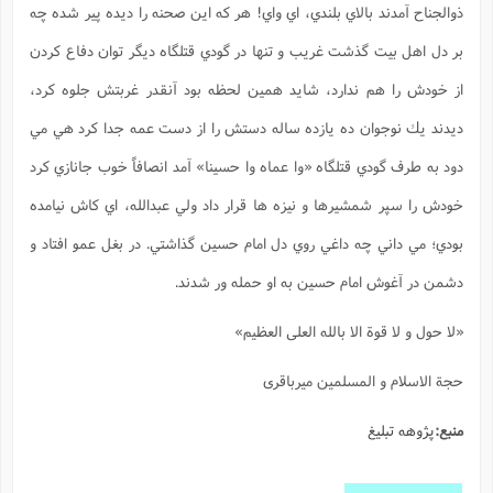
ذوالجناح آمدند بالاي بلندي، اي واي! هر كه اين صحنه را ديده پير شده چه
ا
ش
و
ف
بر دل اهل بيت گذشت غريب و تنها در گودي قتلگاه ديگر توان دفاع كردن
(
ذ
ن
م
از خودش را هم ندارد، شايد همين لحظه بود آنقدر غربتش جلوه كرد،
م
غ
م
م
(
ديدند يك نوجوان ده يازده ساله دستش را از دست عمه جدا كرد هي مي
ش
ب
دود به طرف گودي قتلگاه «وا عماه وا حسينا» آمد انصافاً خوب جانازي كرد
ه
(
و
خودش را سپر شمشيرها و نيزه ها قرار داد ولي عبدالله، اي كاش نيامده
ن
ا
بودي؛ مي داني چه داغي روي دل امام حسين گذاشتي. در بغل عمو افتاد و
ف
ح
م
(
دشمن در آغوش امام حسين به او حمله ور شدند.
م
ن
«لا حول و لا قوة الا بالله العلی العظیم»
ش
(
د
س
ف
حجة الاسلام و المسلمین میرباقری
ف
م
ش
م
منبع:
پژوهه تبلیغ