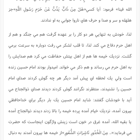
ت
ا
ا
ف
ح
ت
الله فينا» فرمود: آيا كسي«هَلْ مِنْ ذَابٍّ يَذُبُّ عَنْ حَرَمِ رَسُولِ اللَّهِ»
جز
ت
س
ن
ج
ذ
ق
ش
م
هلهله و سر و صدا و حرف هاي ناروا جوابي به او ندادند.
و
م
م
س
م
ج
(
ا
و
لذا، خودش به تنهايي هر دو كار را بر عهده گرفت هم مي جنگد و هم از
ج
ش
ح
چ
م
ع
س
اهل حرم دفاع مي كند. لذا، تا قلب لشكر مي رفت دوباره به سرعت برمي
ف
خ
(
ا
ف
ن
گشت. نزديك خيمه ها هم از اهل بيتش حفاظت مي كرد هم صدايش را
ن
ت
م
ذ
م
ت
به اهل حرم مي رساند و هم ذكر مي خواند. اميدوار بودند امام حسين زنده
م
م
ک
ا
ش
(
است ولي يك لحظه اي پيش آمد ديگر هر چه گوش كردند صداي امام
ه
ش
پ
ع
ا
چ
حسين را نشنيدند، منتظرند نگرانند گوش كردند ديدند صداي ذوالجناح مي
و
ا
و
ع
ش
آيد با خودشان گفتند: شايد امام حسين يك بار ديگر براي خداحافظي
پ
(
ف
ذ
ف
ن
بيرون آمده، نزديك خيام آمده پرده خيمه را بالا زدند ديدند ذوالجناح آمده
م
ز
ن
ت
ا
(
م
يا بقيه الله، آمده غرق در خون است زينش واژگون اينجاست كه حضرت
ت
ح
م
ا
ع
مي فرمايد:
«.. مِنَ الْخُدُورِ نَاشِرَاتِ الشُّعُورِ»
از خيمه ها بيرون آمدند به دنبال
(
ع
ش