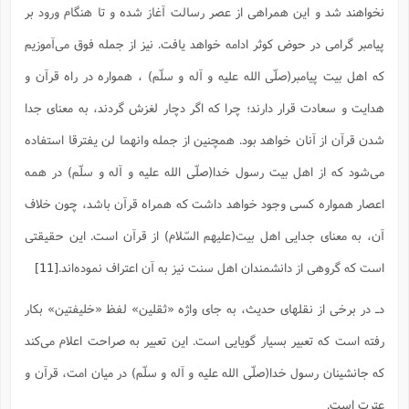
نخواهند شد و این همراهی از عصر رسالت آغاز شده و تا هنگام ورود بر
پیامبر گرامی در حوض کوثر ادامه خواهد یافت. نیز از جمله فوق می‌آموزیم
که اهل بیت پیامبر(صلّی الله علیه و آله و سلّم) ، همواره در راه قرآن و
هدایت و سعادت قرار دارند؛ چرا که اگر دچار لغزش گردند، به معنای جدا
شدن قرآن از آنان خواهد بود. همچنین از جمله وانهما لن یفترقا استفاده
می‌شود که از اهل بیت رسول خدا(صلّی الله علیه و آله و سلّم) در همه
اعصار همواره کسی وجود خواهد داشت که همراه قرآن باشد، چون خلاف
آن، به معنای جدایی اهل بیت(علیهم السّلام) از قرآن است. این حقیقتی
است که گروهی از دانشمندان اهل سنت نیز به آن اعتراف نموده‌اند.
[11]
د‌ـ در برخی از نقلهای حدیث، به جای واژه «ثقلین» لفظ «خلیفتین» بکار
رفته است که تعبیر بسیار گویایی است. این تعبیر به صراحت اعلام می‌کند
که جانشینان رسول خدا(صلّی الله علیه و آله و سلّم) در میان امت، قرآن و
عترت است.