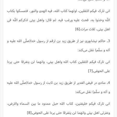
انی تارک فیکم الثقلین، اولهما کتاب الله، فیه الهدی والنور، فتمسکوا بکتاب
اللّه وخذوا به، فحث علیه ورغب فیه. ثم قال: واهل بیتی اذکرکم اللّه فی
اهل بیتی، ثلاث مرات.
[6]
3ـ حاکم نیشابوری نیز از طریق زید بن ارقم از رسول خدا(صلّی الله علیه و
آله و سلّم) نقل می‌کند:
انی تارک فیکم الثقلین کتاب الله واهل بیتی، وانهما لن یتفرقا حتی یردا
علی الحوض.
[7]
4ـ منادی در فیض الغدیر از طریق زید بن ثابت از رسول خدا(صلّی الله علیه
و آله و سلّم) نقل می‌کند:
انی تارک فیکم خلیفتین، کتاب الله حبل ممدود ما بین السماء والارض،
وعترتی اهل بیتی وانهما لن یتفرقا حتی یردا علی الحوض.
[8]