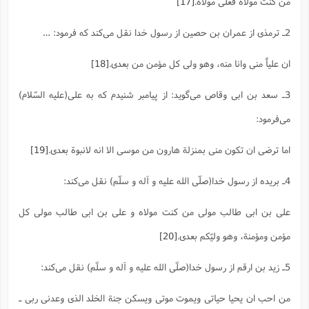
من کنت مولاه فعلی مولاه.
[17]
2ـ ترمذی از عمران بن حصین از رسول خدا نقل می‌کند که فرمود: …
ان علیاً منی وانا منه، وهو ولی کل مؤمن من بعدی.
[18]
3ـ سعد بن ابی وقاص می‌گوید: از پیامبر شنیدم که به علی(علیه السّلام)
می‌فرمود:
اما ترضی ان تکون منی بمنزلة هارون من موسی الا انه لانبوة بعدی.
[19]
4ـ بریده از رسول خدا(صلّی الله علیه و آله و سلّم) نقل می‌کند:
علی بن ابی طالب مولی من کنت مولاه و علی بن ابی طالب مولی کل
مؤمن ومؤمنة، وهو ولیّکم بعدی.
[20]
5ـ زید بن ارقم از رسول خدا(صلّی الله علیه و آله و سلّم) نقل می‌کند:
من احب ان یحیا حیاتی ویموت موتی ویسکن جنة الخلد الذی وعدنی ربی ـ