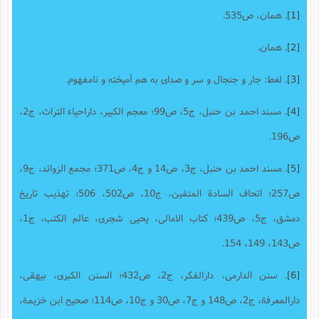
[1]
. همان، ص535.
[2]
. همان.
[3]
. لغط: جار و جنجال و سر و صدای به هم آمیخته و نامفهوم.
[4]
. مسند احمد بن حنبل، ج5، ص99؛ معجم الکبیر، داراحیاء التراث، ج2،
ص196.
[5]
. مسند احمد بن حنبل، ج3، ص14 و ج4، ص371؛ مجمع الزوائد، ج9،
ص257؛ اتحاف السادة المتقین، ج10، ص502، 506؛ تهذیب تاریخ
دمشق، ج5، ص439؛ کتاب الامالی، یحیی شجری، عالم الکتب، ج1،
ص143، 149، 154.
[6]
. سنن الدارمی، دارالفکر، ج2، ص432؛ السنن الکبری، بیهقی،
دارالمعرفة، ج2، ص148 و ج7، ص30 و ج10، ص114؛ صحیح ابن خزیمة،