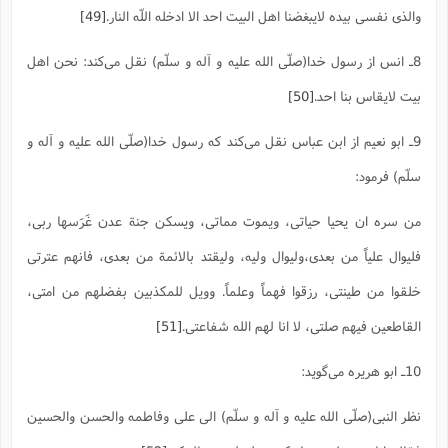
والذی نفسی بیده لایبغضنا اهل البیت احد الا ادخله اللّه النار.
[49]
8ـ انس از رسول خدا(صلّی الله علیه و آله و سلّم) نقل می‌کند: نحن اهل
بیت لایقاس بنا احد.
[50]
9ـ ابو نعیم از ابن عباس نقل می‌کند که رسول خدا(صلّی الله علیه و آله و
سلّم) فرمود:
من سره ان یحیا حیاتی، ویموت مماتی، ویسکن جنة عدن غَرَسها ربی،
فلیوال علیاً من بعدی،ولیوال ولیه، ولیقتد بالائمة من بعدی، فانهم عترتی
خلقوا من طینتی، رزقوا فهماً وعلماً. وویل للمکذبین بفضلهم من امتی،
القاطعین فیهم صلتی، لا انا لهم الله شفاعتی.
[51]
10ـ ابو هریره می‌گوید:
نظر النبی(صلّی الله علیه و آله و سلّم) الی علی وفاطمه والحسن والحسین