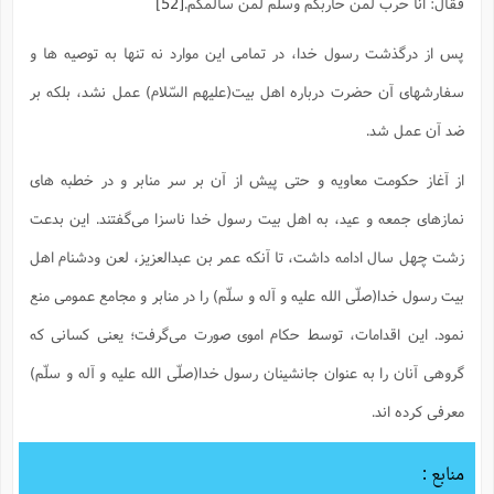
فقال: انا حرب لمن حاربکم وسلم لمن سالمکم.
[52]
پس از درگذشت رسول خدا، در تمامی این موارد نه تنها به توصیه ها و
سفارشهای آن حضرت درباره اهل بیت(علیهم السّلام) عمل نشد، بلکه بر
ضد آن عمل شد.
از آغاز حکومت معاویه و حتی پیش از آن بر سر منابر و در خطبه های
نمازهای جمعه و عید، به اهل بیت رسول خدا ناسزا می‌گفتند. این بدعت
زشت چهل سال ادامه داشت، تا آنکه عمر بن عبدالعزیز، لعن ودشنام اهل
بیت رسول خدا(صلّی الله علیه و آله و سلّم) را در منابر و مجامع عمومی منع
نمود. این اقدامات، توسط حکام اموی صورت می‌گرفت؛ یعنی کسانی که
گروهی آنان را به عنوان جانشینان رسول خدا(صلّی الله علیه و آله و سلّم)
معرفی کرده اند.
منابع :