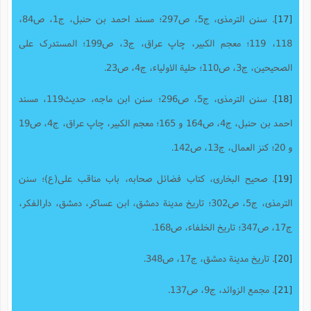
[17]
. سنن الترمذی، ج5، ص297؛ مسند احمد بن حنبل، ج1، ص84،
118، 119؛ معجم الکبیر، چاپ عراق، ج3، ص199؛ المستدرک علی
الصحیحین، ج3، ص110؛ حلیة الاولیاء، ج4، ص23.
[18]
. سنن الترمذی، ج5، ص296؛ سنن ابن ماجه، حدیث119، مسند
احمد بن حنبل، ج4، ص164 و 165؛ معجم الکبیر، چاپ عراق، ج4، ص19
و 20؛ کنز العمال، ج13، ص142.
[19]
. صحیح البخاری، کتاب فضائل صحابه، باب مناقب علی(ع)؛ سنن
الترمذی، ج5، ص302؛ تاریخ مدینة دمشق، ابن عساکر، دمشق، دارالفکر،
ج17، ص347؛ تاریخ الخلفاء، ص168.
[20]
. تاریخ مدینة دمشق، ج17، ص348.
[21]
. مجمع الزوائد، ج9، ص137.