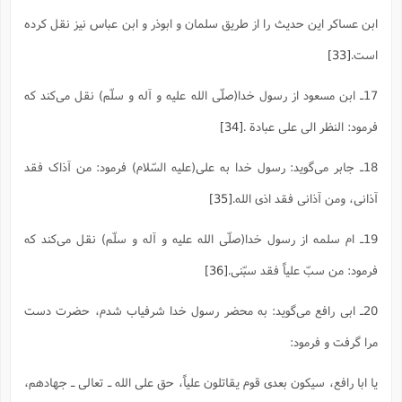
ابن عساکر این حدیث را از طریق سلمان و ابوذر و ابن عباس نیز نقل کرده
است.
[33]
17ـ ابن مسعود از رسول خدا(صلّی الله علیه و آله و سلّم) نقل می‌کند که
فرمود: النظر الی علی عبادة .
[34]
18ـ جابر می‌گوید: رسول خدا به علی(علیه السّلام) فرمود: من آذاک فقد
آذانی، ومن آذانی فقد اذی الله.
[35]
19ـ ام سلمه از رسول خدا(صلّی الله علیه و آله و سلّم) نقل می‌کند که
فرمود: من سبّ علیاً فقد سبّنی.
[36]
20ـ ابی رافع می‌گوید: به محضر رسول خدا شرفیاب شدم، حضرت دست
مرا گرفت و فرمود:
یا ابا رافع، سیکون بعدی قوم یقاتلون علیاً، حق علی الله ـ تعالی ـ جهادهم،