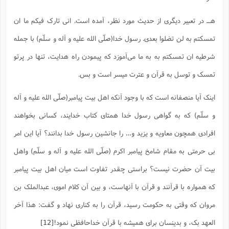
هـ‌ـ در تعبیر دیگری از حدیث مورد نظر، آمده است. انی تارک فیکم ما ان
تمسکتم به لن تضلوا بعدی. رسول خدا(صلّی الله علیه و آله و سلّم) با جمله
شرطیه ان تمسکتم به به ما می‌آموزد که پیمودن راه هدایت، تنها در پرتو
تمسک و توسل به قرآن و عترت میسر است و بس.
اینک آیا منصفانه است که با وجود آنکه اهل بیت پیامبر(صلّی الله علیه و آله
و سلّم) که به گواهی رسول خدا همتای کتاب خدایند، کسانی بخواهند
افرادی همچون معاویه و یزید و… را جانشین رسول خدا بدانند؟ آیا این امر
بی حرمتی به مقام شامخ پیامبر اکرم (صلّی الله علیه و آله و سلّم) واهل
بیت آن حضرت نیست؟ براستی چقدر تفاوت است میان اهل بیت پیامبر
که همواره با قرآنند و قرآن با آنهاست، و بین آن کلام اموی، عبدالملک بن
مروان که وقتی به حکومت رسید، قرآن را به کناری نهاد و گفت: هذا آخر
العهد بک، و بدینسان برای همیشه با قرآن خداحافظی نمود!
[12]