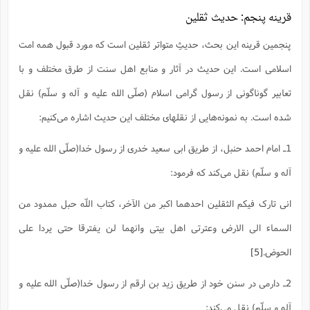
قرینه پنجم‌: حدیث ثقلین
پنجمین قرینه این بحث، حدیثِ متواتر ثقلین است که مورد قبول همه امت
اسلامی است. این حدیث در آثار و منابع اهل سنت از طرق مختلف و با
تعابیر گوناگونی از رسول گرامی اسلام (صلّی الله علیه و آله و سلّم) نقل
شده است. به نمونه‌هایی از نقلهای مختلف این حدیث اشاره می‌کنیم:
1ـ امام احمد حنبل، از طریق ابی سعید خدری از رسول خدا(صلّی الله علیه و
آله و سلّم) نقل می‌کند که فرمود:
انی تارک فیکم الثقلین احدهما اکبر من الآخر، کتاب اللّه حبل ممدود من
السماء الی الارض وعترتی اهل بیتی وانهما لن یفترقا حتی یردا علی
الحوض.
[5]
2ـ دارمی در سنن خود از طریق زید بن ارقم از رسول خدا(صلّی الله علیه و
آله و سلّم) نقل می‌کند: