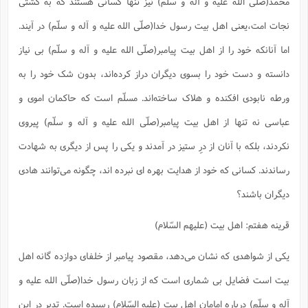
محمد(صلّی الله علیه و آله و سلّم) نیز تنها کسانی هستند که به کشتی
نجات امت،یعنی اهل بیت رسول خدا(صلّی الله علیه و آله و سلّم) در آیند.
اما آنانکه خود را از اهل بیت پیامبر(صلّی الله علیه و آله و سلّم) بی نیاز
دانسته و دست خود را بسوی دیگران دراز کرده‌اند، بدون شک خود را به
ورطه نابودی افکنده و هلاک ساخته‌اند. مسلّم است که حاکمان اموی و
عباسی نه تنها از اهل بیت پیامبر(صلّی الله علیه و آله و سلّم) پیروی
نکردند، بلکه با آنان از درِ ستیز در آمدند و یکی را پس از دیگری به شهادت
رساندند. کسانی که خود از هدایت بهره ای نبرده اند، چگونه می‌توانند هادی
دیگران باشند؟
قرینه هفتم: اهل بیت (علیهم السّلام)
یکی از شواهدی که نشان می‌دهد، مقصود پیامبر از خلفای دوازده گانه اهل
بیت است فضایل بی شماری است که از زبان رسول خدا(صلّی الله علیه و
آله و سلّم) درباره امامان اهل بیت (علیه السّلام) رسیده است. تدبر در این