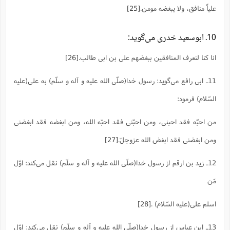
علیاً منافق، ولا یبغضه مومن.
[25]
10ـ ابوسعید خدری می‌گوید:
انا کنا لنعرف المنافقین ببغضهم علی بن ابی طالب.
[26]
11ـ ابی رافع می‌گوید: رسول خدا(صلّی الله علیه و آله و سلّم) به علی(علیه
السّلام) فرمود:
من احبّه فقد احبنی، ومن احبّنی فقد احبّه الله، ومن ابغضه فقد ابغضنی
ومن ابغضنی فقد ابغض الله عزوجلّ.
[27]
12ـ زید بن ارقم از رسول خدا(صلّی الله علیه و آله و سلّم) نقل می‌کند: اوّل
مَن
اسلم علی(علیه السّلام) .
[28]
13ـ ابن عباس از رسول خدا(صلّی الله علیه و آله و سلّم) نقل می‌کند: اوّل