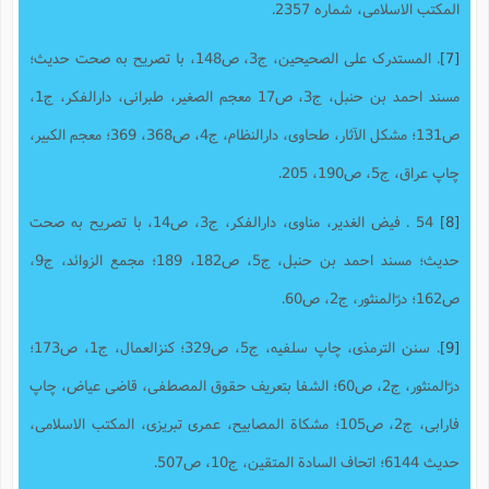
المکتب الاسلامی، شماره 2357.
[7]
. المستدرک علی الصحیحین، ج3، ص148، با تصریح به صحت حدیث؛
مسند احمد بن حنبل، ج3، ص17 معجم الصغیر، طبرانی، دارالفکر، ج1،
ص131؛ مشکل الآثار، طحاوی، دارالنظام، ج4، ص368، 369؛ معجم الکبیر،
چاپ عراق، ج5، ص190، 205.
[8]
54 . فیض الغدیر، مناوی، دارالفکر، ج3، ص14، با تصریح به صحت
حدیث؛ مسند احمد بن حنبل، ج5، ص182، 189؛ مجمع الزوائد، ج9،
ص162؛ درّالمنثور، ج2، ص60.
[9]
. سنن الترمذی، چاپ سلفیه، ج5، ص329؛ کنزالعمال، ج1، ص173؛
درّالمنثور، ج2، ص60؛ الشفا بتعریف حقوق المصطفی، قاضی عیاض، چاپ
فارابی، ج2، ص105؛ مشکاة المصابیح، عمری تبریزی، المکتب الاسلامی،
حدیث 6144؛ اتحاف السادة المتقین، ج10، ص507.