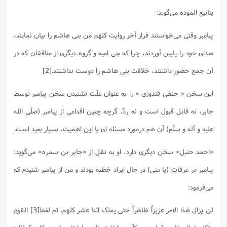
ت
ا
ا
ف
ینابیع الموده می‌گوید:
ح
ت
ت
س
ن
ج
ذ
ق
ش
م
و
پیامبر وقتی می‌خواستند فراز آخر روایت کلهم من بنی هاشم را بیان نمایند،
م
م
س
م
ج
(
ا
و
صدای خود را پایین آوردند، چرا که بنی امیه و گروه دیگری از منافقان که در
ج
ش
ح
چ
م
آن جمع حضور داشتند، خلافت بنی هاشم را دوست نداشتند.
[2]
ع
س
ف
خ
(
ا
ف
ن
ن
این سخن « حنفی قندوزی » را به عنوان علّت نشنیدن سخن پیامبر توسط
ت
م
ذ
م
ت
م
جابر، نه قابل قبول است و نه ردّ، گرچه چنین اقدامی از پیامبر (صلّی الله
م
ک
ا
ش
(
علیه و آله و سلّم) آن هم درمورد مسئله ای با این اهمیت، بسیار بعید است.
ه
ش
پ
ع
ا
چ
و
«احمد حنبل» سخن دیگری دارد، او به نقل از «جابر بن سمره» می‌گوید:
ا
و
ع
ش
پ
(
ف
پیامبر در عرفات (یا منی) در حال ایراد خطبه بودند و من از پیامبر شنیدم که
ذ
ف
ن
م
ز
ن
می‌فرمود:
ت
ا
(
م
ت
ح
م
لن یزال هذا الامر عزیزاً ظاهراً حتی یملک اثنا عشر کلهم. ثم لغط
[3]
القوم
ا
ع
(
ع
ش