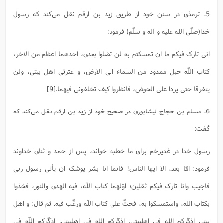
5ـ ترمذی در سنن خود از طریق زید بن ارقم نقل می‌کند که رسول
خدا(صلّی الله علیه و آله و سلّم) فرمود:
انی تارک فیکم ما ان تمسکتم به لن تضلوا بعدی، احدهما اعظم من الآخر،
کتاب اللّه حبل ممدود من السماء الی الارض، و عترتی اهل بیتی، ولن
یتفرقا حتی یردا علی الحوض، فانظروا کیف تخلفونی فیهما.
[9]
6ـ مسلم بن حجاج نیشابوری در صحیح خود از زید بن ارقم نقل می‌کند که
گفت:
رسول خدا در غدیرخم برای ما خطبه خواند، پس از حمد و ثنای خداوند
فرمود: امّا بعد، الا ایها الناس! فانما انا بشر یوشک ان یأتی رسول ربی
فاجیب وانا تارک فیکم ثقلین؛ اوّلهما کتاب اللّه، فیه الهدی والنور، فخذوا
بکتاب الله، واستمسکوا به، فحثّ علی کتاب اللّه ورغّب فیه. ثم قال: و اهل
بیتی اذکّرکم الله فی اهلبیتی. اذکّرکم الله فی اهلبیتی. اذکّرکم اللّه فی