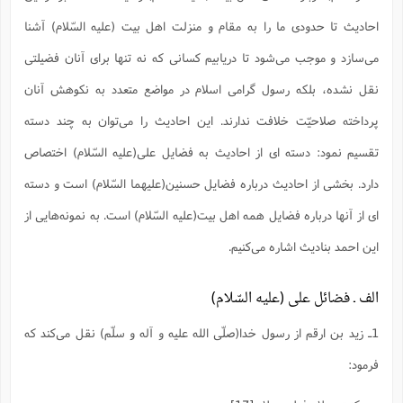
احادیث تا حدودی ما را به مقام و منزلت اهل بیت (علیه السّلام) آشنا
می‌سازد و موجب می‌شود تا دریابیم کسانی که نه تنها برای آنان فضیلتی
نقل نشده، بلکه رسول گرامی اسلام در مواضع متعدد به نکوهش آنان
پرداخته صلاحیّت خلافت ندارند. این احادیث را می‌توان به چند دسته
تقسیم نمود: دسته ای از احادیث به فضایل علی(علیه السّلام) اختصاص
دارد. بخشی از احادیث درباره فضایل حسنین(علیهما السّلام) است و دسته
ای از آنها درباره فضایل همه اهل بیت(علیه السّلام) است. به نمونه‌هایی از
این احمد بنادیث اشاره می‌کنیم.
الف ـ فضائل علی (علیه السّلام)
1ـ زید بن ارقم از رسول خدا(صلّی الله علیه و آله و سلّم) نقل می‌کند که
فرمود: