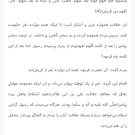
وتکلموا فلم افهم قوله بعد کلّهم، فقلت لابی یا ابتاه ما بعد کلهم؟ قال:
ا
ش
و
کلهم من قریش؛
[4]
ف
(
ذ
ن
م
امر خلافت همواره عزیز و آشکار است تا اینکه همه دوازده نفر حکومت
م
غ
م
م
(
کنند. سپس مردم همهمه کردند و به سخن گفتن پرداختند، در نتیجه سخن
ش
ب
پیامبر را بعد از کلمه کلّهم نفهمیدم. از پدرم پرسیدم: رسول خدا بعد از این
ه
(
و
کلمه چه فرمود؟
ن
ا
ف
ح
پدرم گفت: آن حضرت فرمود: همه آن دوازده نفر از قریش‌اند.
م
(
م
اقدام این گروه، خبر از یک توطئه پنهان می‌داد، و آن اینکه مجموعه عوامل
ن
ش
(
نفاق که مخالف خلافت علی بن ابی طالب(علیه السّلام) واهل بیت
د
س
ف
پیامبر(صلّی الله علیه و آله و سلّم) بودند، هرگاه می‌دیدند که رسول گرامی
ف
م
اسلام می‌خواهد درباره مسئله خلافت آنان با مردم به گفتگو بپردازد. محفل
ش
م
را بر هم می‌زدند.