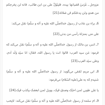
عزوجل ـ غَرَسَ قضبانها بیده، فلیتَوَلَّ علی بن ابن طالب، فانه لن یخرجکم
من هدی ولن یدخلکم فی ضلالة.
[21]
6ـ براء بن عاذب از رسول خدا(صلّی الله علیه و آله و سلّم) نقل می‌کند:
علی منی بمنزلة رأسی من بدنی.
[22]
7ـ انس بن مالک از رسول خدا(صلّی الله علیه و آله و سلّم) نقل می‌کند که
فرمود: مَن سید العرب: قالوا: انت یا رسول الله، فقال: انا سیّد وَلَد آدم،
وعلی سیّد العرب.
[23]
8ـ ابی مریم ثقفی می‌گوید: از رسول خدا(صلّی الله علیه و آله و سلّم)
شنیدم که به علی(علیه السّلام) می‌فرمود:
یا علی طوبی لمن احبّک وصدق فیک، وویل لمن ابغضک وکذب فیک.
[24]
9ـ ام سلمه از رسول خدا(صلّی الله علیه و آله و سلّم) نقل می‌کند: لایحب