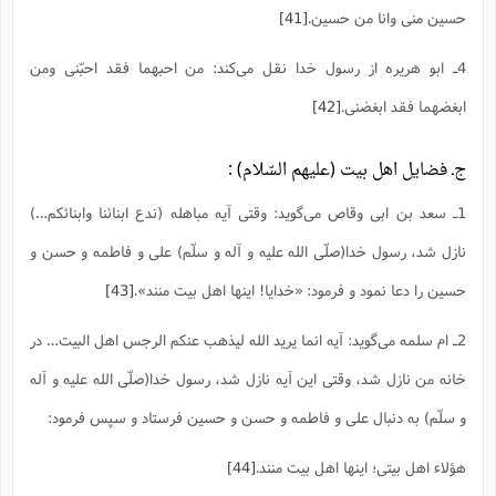
حسین منی وانا من حسین.
[41]
4ـ ابو هریره از رسول خدا نقل می‌کند: من احبهما فقد احبّنی ومن
ابغضهما فقد ابغضنی.
[42]
ج‌ـ فضایل اهل بیت (علیهم السّلام) :
1ـ سعد بن ابی وقاص می‌گوید: وقتی آیه مباهله (ندع ابنائنا وابنائکم…)
نازل شد، رسول خدا(صلّی الله علیه و آله و سلّم) علی و فاطمه و حسن و
حسین را دعا نمود و فرمود: «خدایا! اینها اهل بیت منند».
[43]
2ـ ام سلمه می‌گوید: آیه انما یرید الله لیذهب عنکم الرجس اهل البیت… در
خانه من نازل شد، وقتی این آیه نازل شد، رسول خدا(صلّی الله علیه و آله
و سلّم) به دنبال علی و فاطمه و حسن و حسین فرستاد و سپس فرمود:
هؤلاء اهل بیتی؛ اینها اهل بیت منند.
[44]