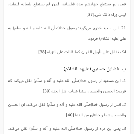
فمن لم یستطع جهادهم بیده فبلسانه، فمن لم یستطع بلسانه فبقلبه،
لیس وراء ذالک شی.
[37]
21ـ ابی سعید خدری می‌گوید: رسول خدا(صلّی الله علیه و آله و سلّم) به
علی(علیه السّلام) فرمود:
انک تقاتل علی تأویل القرآن کما قاتلت علی تنزیله.
[38]
ب ـ فضایل حسنین (علیهما السّلام) :
1ـ ابن مسعود از رسول خدا(صلّی الله علیه و آله و سلّم) نقل می‌کند که
فرمود: الحسن والحسین سیّدا شباب اهل الجنة.
[39]
2ـ انس از رسول خدا(صلّی الله علیه و آله و سلّم) نقل می‌کند: ان الحسن
والحسین هما ریحانتای من الدنیا.
[40]
3ـ یعلی بن مره از رسول خدا(صلّی الله علیه و آله و سلّم) نقل می‌کند: