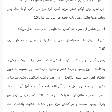
مثل اهل بیتی فیکم کمثل نوح، فمن قوم نوح من رکب فیها نجا، ومن
تخلف عنها هلک، ومثل باب حطّة فی بنی اسرائیل.
[15]
4ـ ابن عباس از رسول خدا(صلّی الله علیه و آله و سلّم) نقل می‌کند:
مثل اهل بیتی مثل سفینة نوح، من رکب فیها نجا، ومن تخلف عنها غرق.
[16]
رسول گرامی در یک تشبیه گویا، داستان امت اسلامی و اهل بیت خویش را
به داستان نوح پیامبر و مردم عصر او تشبیه نموده اند. این تشبیه، به خوبی
جایگاه اهل بیت(علیه السّلام) را در رهبری امت اسلامی روشن می‌سازد.
مفهوم این سخن رسول خدا(صلّی الله علیه و آله و سلّم) آن است که
همچنانکه در داستان نوح، تنها کسانی نجات یافتند که از فرمان آن پیامبر
بزرگ پیروی نموده و بر کشتی نوح سوار شدند، هدایت یافتگانِ امت