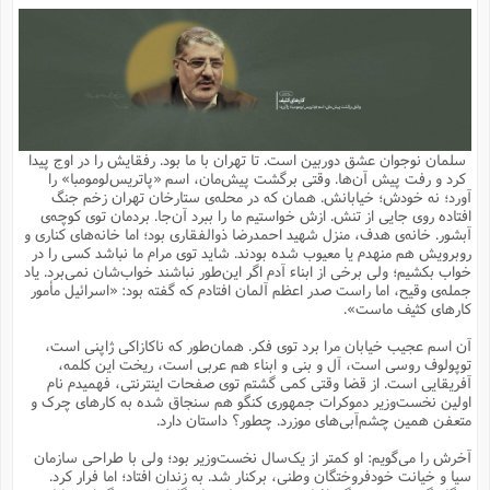
م
ق
ت
تقویم عبادی
ن
ق
م
ک
م
م
ن
ت
ق
ا
ت
ن
ق
چند رسانه ای
ت
ش
ع
و
ق
ا
م
س
ا
ا
چ
ق
ت
احادیث
ن
ق
ا
ا
و
ج
ا
پ
ر
ف
ش
ق
م
ب
ا
م
ا
ت
ا
ن
سلمان نوجوان عشق دوربین است. تا تهران با ما بود. رفقایش را در اوج پیدا
ق
و
فرهنگ علوم انسانی و اسلامی
ا
ن
ا
ع
ن
و
کرد و رفت پیش آن‌ها. وقتی برگشت پیش‌مان، اسم «پاتریس‌لومومبا» را
ف
ا
ا
م
س
ق
آ
ا
س
آورد؛ نه خودش؛ خیابانش. همان که در محله‌ی ستارخان تهران زخم جنگ
ت
ف
و
ش
پ
ق
ا
ا
ا
س
ت
ویترین
افتاده روی جایی از تنش. ازش خواستیم ما را ببرد آن‌جا. بردمان توی کوچه‌ی
ع
ق
م
س
ب
و
ت
آ
ز
آ
آبشور. خانه‌ی هدف، منزل شهید احمدرضا ذوالفقاری بود؛ اما خانه‌های کناری و
ح
و
ح
ت
ا
ا
ه
س
و
روبرویش هم منهدم یا معیوب شده بودند. شاید توی مرام ما نباشد کسی را در
د
ق
آ
ت
ا
ق
یادداشت‌ها
ن
م
و
و
و
ا
خواب بکشیم؛ ولی برخی از ابناء آدم اگر این‌طور نباشند خواب‌شان نمی‌برد. یاد
ق
ف
د
ش
ن
جمله‌ی وقیح، اما راست صدر اعظم آلمان افتادم که گفته بود: «اسرائیل مأمور
ه
ف
ق
ر
ح
و
ا
ع
آ
ت
ص
کارهای کثیف ماست».
تست
ه
ه
ش
ق
آ
ف
د
س
ا
ع
م
ق
ق
خ
ر
ا
و
ش
ک
ج
ص
آن اسم عجیب خیابان مرا برد توی فکر. همان‌طور که ناکازاکی ژاپنی است،
م
ف
ق
آ
ه
ف
ش
ه
آ
ب
س
ق
ت
ق
ک
ن
توپولوف روسی است، آل و بنی و ابناء هم عربی است، ریخت این کلمه،
ه
م
ع
ق
ا
ت
و
م
ص
آفریقایی است. از قضا وقتی کمی گشتم توی صفحات اینترنتی، فهمیدم نام
ا
ت
ذ
ت
آ
م
م
ا
م
ع
ت
ا
م
اولین نخست‌وزیر دموکرات جمهوری کنگو هم سنجاق شده به کارهای چرک و
ن
ف
ا
ز
ع
ا
س
و
ق
متعفن همین چشم‌آبی‌های موزرد. چطور؟ داستان دارد.
ت
م
ت
ن
م
س
و
ا
ح
م
ر
ن
ق
م
خ
ر
ت
م
ا
ا
ف
ن
پ
ا
ر
ز
ا
آخرش را می‌گویم: او کمتر از یک‌سال نخست‌وزیر بود؛ ولی با طراحی سازمان
و
م
آ
د
م
ق
ا
ه
ص
(
ا
س
سیا و خیانت خودفروختگان وطنی، برکنار شد. به زندان افتاد؛ اما فرار کرد.
ق
ر
ا
م
ت
س
ا
ا
د
ف
ن
م
ا
ا
خ