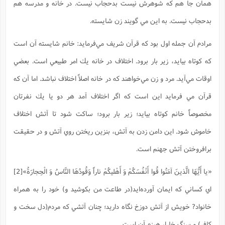
ت
همان جا هم كه شوهرش نيست بدحجاب نيست. در خانه و مدرسه هم
ا
ا
ف
ح
ت
ت
س
ن
بدحجاب نيست. به اين مي ‌گويند زن شايسته.
ج
ذ
ق
ش
م
و
م
م
س
م
مرادم آن جمله اول بود كه قرآن شريف مي‌فرمايد: خانم شايسته آن است
ج
(
ا
و
ج
ش
كه كوتاه بيايد، زير بار برود. اختلاف در خانه يك امر طبيعي است. بعضي
ح
چ
م
ع
س
ف
خ
(
اوقات مي‌آيد. مرد و زن مي‌خواهند كه در خانه اصلاً اختلاف نباشد. اما آن كه
ا
ف
ن
ن
ت
م
قرآن مي ‌فرمايد اين است كه اگر اختلاف آمد هر دو يا يك نفرتان
ذ
م
ت
م
م
ک
مخصوصاً خانم كوتاه بيايد؛ زير بار برود؛ ساكت شود تا آتش اختلاف
ا
ش
(
ه
خاموش شود. اين دامن زدن به آتش، بنزين ريختن روي آتش و در حقيقت
ش
پ
ع
ا
چ
و
برافروختن آتش جهنم است.
ا
و
ع
ش
پ
(
ف
ذ
«يا أَيُّهَا الَّذينَ آمَنُوا قُوا أَنْفُسَكُمْ وَ أَهْليكُمْ ناراً وَقُودُهَا النَّاسُ وَ الْحِجارَةُ»[2]
ف
ن
م
ز
ن
ت
اي كساني كه ايمان آورده‌ايد(در طاعت من بكوشيد و) خود را به همراه
ا
(
م
ت
ح
م
خانواد? خويش از آتش دوزخ نگاه داريد؛ چنان آتشي كه مردم(دل سخت و
ا
ع
(
ع
ش
كافر) و سنگ خارا، هيزم آن است.