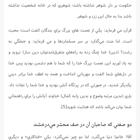
حكومت بر دل شوهر نداشته باشد؛ شوهري كه در خانه شخصيت نداشته
باشد بدا به حال اين زن و شوهر.
قرآن مي ‌فرمايد: يكي از نعمت ‌هاي بزرگ براي بندگان الفت است؛ محبت
است. لذا منت مي‌گذارد بر سر مسلمان‌ها و مي ‌فرمايد: و جملگي به
رشت? (دين) خدا چنگ زده به راه‌هاي متفرق(مدعيان دين ساز) نرويد و
به ياد آوريد اين نعمت بزرگ خدا را كه شما با هم دشمن بوديد پس خدا
در دل‌هاي شما الفت و مهرباني انداخت و همه به لطف خدا برادر ديني
يكديگر شديد، در صورتي كه در پرتگاه آتش بوديد و خدا شما را نجات داد.
باري (بدين مرتبه وضوح و بدين پايه كمال) خداوند آياتش را براي راهنمائي
شما بيان مي‌كند باشد كه هدايت شويد[5].
دو صفتي که صاحبان آن در صف محشر مي‌درخشند
آقا! خانم! دنيا مي‌گذرد. اما دو چيز نمي‌گذرد: يكي «فداكاري» و ديگري