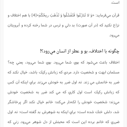
است.
قرآن مي‌فرمايد: «وَ لا تَنازَعُوا فَتَفْشَلُوا وَ تَذْهَبَ ريحُكُمْ»[4] با هم اختلاف و
نزاع نكنيد كه (در آن صورت) بد دلي و ترس در شما رخنه كرده و آبرويتان
مي‌رود.
چگونه با اختلاف، بو و عطر از انسان مي‌رود؟!
اختلاف باعث مي‌شود كه بوي شما مي‌رود. بوي شما مي‌رود، يعني چه؟
مسلمان ابهت و شخصيت دارد. مردي كه زبانش ركيك باشد، خيال نكند كه
ضرر به خانمش مي ‌زند. نه. اول ضرر به خودش مي‌زند. براي اينكه آن كس
كه زبانش ركيك است اول كاري كه مي ‌كند ضرر به شخصيت خودش
مي‌زند؛ شخصيت خودش را لكه‌دار مي‌كند؛ خانم خيال نكند اگر پرخاشگر
شد، دلش خنك شده است؛ براي اينكه به شوهرش بد گفته است؛ نه. اول
ضرري كه خانم برده اين است كه محبتش از دل شوهر مي‌رود. زني كه