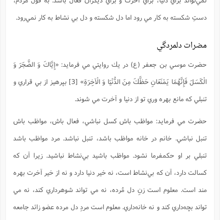
دستِ شكسته به كار مي ‌رود اما دل شكسته و دل بي ‌نشاط به كار نمي‌رود.
مضرات دلمردگي
حضرت موسي ‌بن جعفر (ع) در يك روايتي مي ‌فرمايد: «إِيَّاكَ وَ الضَّجَرَ وَ
الْكَسَلَ فَإِنَّهُمَا يَمْنَعَانِ حَظَّكَ مِنَ الدُّنْيَا وَ الْآخِرَةِ» [3] بپرهيز از بي ‌قراري و
تنبلي كه مانع بهره ‌وري تو از دنيا و آخرت مي ‌شوند.
حضرت مي ‌فرمايد: مواظب باش كسل نباشي، فعال باش، مواظب باش
تنبل نباشي. خانم در خانه مواظب باشد، تنبل نباشد. مرد مواظب باشد
تنبلي بر او حكمفرما نشود. مواظب باشيد بي‌نشاط نباشيد. زيرا آن كه
كسالت دارد، آن كه بي‌نشاط است، نه خير دنيا دارد و نه از خير آخرت بهره
‌مند است. معلوم است زنِ دل ‌مُرده، نه مي‌ تواند شوهرداري كند، نه مي
‌تواند بچه‌داري كند و نه خانه‌داري. معلوم است مردِ دل ‌مرده عضو زائد جامعه