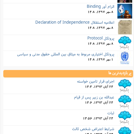
الزام آور Binding
8 مهر 1397, 14:8
اعلامیه استقلال Declaration of Independence
8 مهر 1397, 14:8
پروتکل Protocol
8 مهر 1397, 14:8
پروتکل اختیاری مربوط به میثاق بین المللی حقوق مدنی و سیاسی
1 مهر 1397, 14:8
پر بازدیدترین ها
اجرای قرار تامین خواسته
24 آبان 1393, 14:4
عبدالله بن زبیر پس از قیام
24 آبان 1393, 14:6
ثبات
24 آبان 1393, 13:56
شرایط اعتراض شخص ثالث