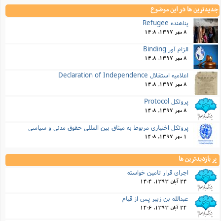
جدیدترین ها در این موضوع
پناهنده Refugee
8 مهر 1397, 14:8
الزام آور Binding
8 مهر 1397, 14:8
اعلامیه استقلال Declaration of Independence
8 مهر 1397, 14:8
پروتکل Protocol
8 مهر 1397, 14:8
پروتکل اختیاری مربوط به میثاق بین المللی حقوق مدنی و سیاسی
1 مهر 1397, 14:8
پر بازدیدترین ها
اجرای قرار تامین خواسته
24 آبان 1393, 14:4
عبدالله بن زبیر پس از قیام
24 آبان 1393, 14:6