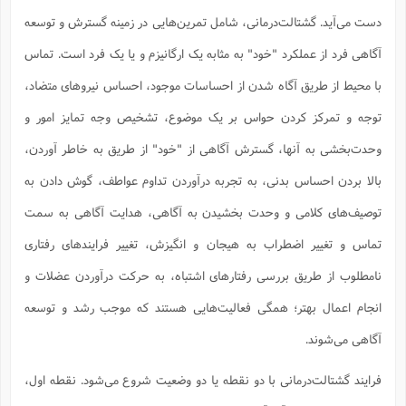
ت
ا
ا
ف
دست می‌آید. گشتالت‌درمانی، شامل تمرین‌هایی در زمینه گسترش و توسعه
ح
ت
ت
س
ن
ج
ذ
ق
آگاهی فرد از عملکرد "خود" به مثابه یک ارگانیزم و یا یک فرد است. تماس
ش
م
و
م
م
س
م
ج
(
با محیط از طریق آگاه شدن از احساسات موجود، احساس نیروهای متضاد،
ا
و
ج
ش
ح
چ
توجه و تمرکز کردن حواس بر یک موضوع، تشخیص وجه تمایز امور و
م
ع
س
ف
خ
(
ا
ف
وحدت‌بخشی به آنها، گسترش آگاهی از "خود" از طریق به خاطر آوردن،
ن
ن
ت
م
ذ
بالا بردن احساس بدنی، به تجربه درآوردن تداوم عواطف، گوش دادن به
م
ت
م
م
ک
توصیف‌های کلامی و وحدت بخشیدن به آگاهی، هدایت آگاهی به سمت
ا
ش
(
ه
ش
پ
تماس و تغییر اضطراب به هیجان و انگیزش، تغییر فرایندهای رفتاری
ع
ا
چ
و
ا
و
ع
نامطلوب از طریق بررسی رفتارهای اشتباه، به حرکت درآوردن عضلات و
ش
پ
(
ف
انجام اعمال بهتر؛ همگی فعالیت‌هایی هستند که موجب رشد و توسعه
ذ
ف
ن
م
ز
ن
ت
آگاهی می‌شوند.
ا
(
م
ت
ح
م
‌فرایند گشتالت‌درمانی با دو نقطه یا دو وضعیت شروع می‌شود. نقطه اول،
ا
ع
(
ع
ش