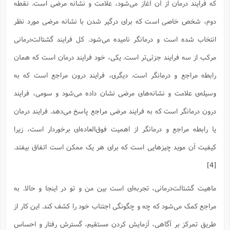
که فرایند درمان از آن آغاز می‌شود، علامت و نشانه مرضی است. نقطه
ا
ش
و
ف
دوم، شخص خاصی است که برای درگیر شدن با نشانه مرضی مورد نظر
(
ذ
ن
م
انتخاب شده است و درمانگر نامیده می‌شود. کل فرایند گشتالت‌درمانی
م
غ
م
م
(
مرکب از سه فرایند جزئی‌تر است. یکی، خود فرایند درمان است که همان
ش
ب
رابطه مراجع و درمانگر است. دیگری، فرایند درون مراجع است که به
ه
(
وسیله‌ی علامت و نشانه‌های مرضی نشان داده می‌شود و سومی، فرایند
و
ن
ا
درون درمانگر است که به فرایند مرضی مراجع پاسخ می‌دهد. فرایند درمان
ف
ح
م
(
یا رابطه مراجع و درمانگر از اهمیت فوق‌العاده‌ای برخوردار است، زیرا
م
ن
کیفیت آن موید چیزهایی است که برای هر یک ممکن است اتفاق بیفتد.
ش
(
[4]
د
س
ف
ف
م
ماهیت گشتالت‌درمانی، تجربه‌ای است بین من و تو در اینجا و حالا. به
ش
م
مراجع کمک می‌شود که چه و چگونگی اجتناب خود را کشف کند. این کار از
طریق تمرکز بر آگاهی، آزمایش کردن مستقیم، گسترش رفتار و احساس