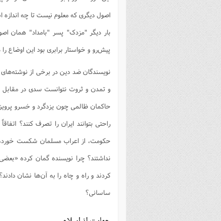
اصول دیگرى که معلوم نیست تا چه اندازه 
بار دیگر "مزدک" پسر "بامداد" همان اصو
پیش‌رو و خواستار برابرى بود این اوضاع را
نویسندگان ضد دین در برخی از نوشته‌های 
و تمدن و ثروت نتوانست سدی در مقابل آن
حاکمان ظالمی چون یزدگرد و خسرو پرویز و 
راحتی بتوانند ایران را تصرف کنند؟ اتفاق
حکومت، از اعراب مسلمان شکست خورده، آ
نداشتند؟ چرا نویسنده گمان کرده «بعضی از
کردند و راه و چاه را به آن‌ها نشان دادند
ساسانی؟
حمایت از اسلام