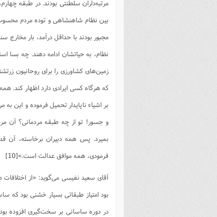
مرتبه‌داران سلطنتی بودند. در طبقه چهارم،
بین نظام شاهنشاهی و توده مردم محسوب
مجبور بودند با حداقل درآمد، بار مخارج س
نظام، به حیاتشان ادامه دهند. چه بسا استث
زمین‌های کشاورزی را برای روحانیون زرتش
که هرگاه کسی ایرادی دارد اظهار کند. همه
بر اشیاء ناپایدار تحمیل فرموده و این به 
و جسور! تو از چه طبقه مردمانی؟ آن مرد د
بمیرد. پس همه دبیران برخاسته، ‌آن قدر
فرمودی، همه موافق عدالت است.»
[10]
آقاى سعید نفیسى مى‌گوید: «از اختلافات د
بود امتیاز طبقاتى بسیار خشنى بود که ساسان
در دوره ساسانى بر سخت‌گیرى افزوده بودن