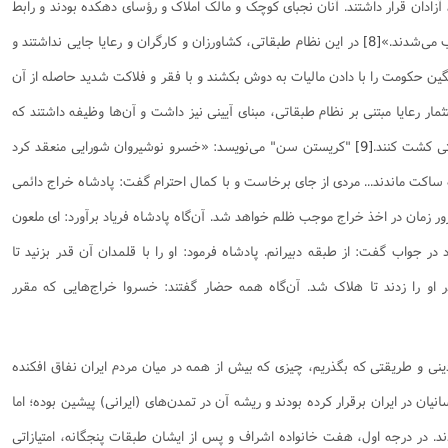
 آزادان قرار داشتند. آنان نجبای کوچک و مالک املاک و رؤسای دهکده بودند و رابط
 می‌شدند.»
[8]
در این نظام طبقاتی، کشاورزان و کارگران و رعایا جایی نداشتند و
نگین حکومت را با دادن مالیات به دوش بکشند و با فقر و فلاکت شدید حاصله از آن
مار رعایا مبتنی بر نظام طبقاتی، ‌مبنای آیینی نیز داشت و آن‌ها وظیفه داشتند که
تی کشت کنند.
[9]
"کریستن سن" می‌نویسد: «خسرو نوشیروان شورایی منعقد کرد
 ساکت ماندند... مردی از جای برخاست و با کمال احترام گفت: پادشاه خراج دائمی
مرور زمان در اخذ خراج موجب ظلم خواهد شد. آن‌گاه پادشاه فریاد برآورد: ای ملعون
ر جواب گفت: از طبقه دبیرانم. پادشاه فرمود: او را با قلمدان آن قدر بزنید تا
 او را زدند تا هلاک شد. آن‌گاه همه حضار گفتند: خسروا خراج‌هایی که مقرر
ینى و طریقتى که بگذریم، چیزى که بیش از همه در میان مردم ایران نفاق افکنده
یان در ایران برقرار کرده بودند و ریشه آن در تمدن‌هاى (ایرانى) پیشین بوده؛ اما
د. در درجه اول، هفت خانواده اشراف و پس از ایشان طبقات پنجگانه، امتیازاتى