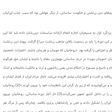
نامه سبک زندگی
پيش شماره 2 فصلنامه مطالعات معنوی
شماره اول فصل نامه تربیت تبلیغی
ی‌های دین زرتشتی و حکومت ساسانی، از دیگر عواملی بود که سبب جذب ایرانیان
 تربیتی
آئین دوست یابی
شماره دوم فصل نامه تربیت تبلیغی
شماره اول فصل نامه مطالعات معنوی
انواده
شماره دوم فصل نامه مطالعات معنوی
شماره سوم و چهارم فصل نامه تربیت تبلیغی
شماره سوم فصل نامه مطالعات معنوی
شماره پنج و شش فصل نامه تربیت تبلیغی
زدگرد اول به مسیحیان اجازه انجام آزادانه مراسمات دینی‌شان داده شد اما این
شماره چهارم و پنجم فصل نامه مطالعات معنوی
 این دوره را باید در رسمیت یافتن مذهب زرتشت سراغ گرفت. پیوند دین زرتشت
شماره ششم فصل نامه مطالعات معنوی
 و اعتراض را گرفته بود. «روحانیان که موبدان و هربدان باشند، اختیارات نامحدود
شماره هشتم و نهم فصل‌نامه مطالعات معنوی
ان «موبدان موبد» در دربار ساسانى مهم‌ترین مقام را داشته و ایشان حق هرگونه
شماره دهم فصل‌نامه مطالعات معنوی
م و ناسخ و منسوخ در احکام مدنى یعنى زناشویى و ارث و مالکیت داشته‌اند و اندک
ته بر قدرت و اختیارشان بیشتر افزوده مى‌شد. ناچار مردم ایران از فشار ایشان و
 و مى‌کوشیدند که از زیر بار گران این ناملایمات خود را بیرون آورند.»
[2]
روحانیان
 را در داخل کشور تجویز نمى‌کردند.
[3]
«از آغاز دوره ساسانی، روحانیان نیروى
 ایران را تشکیل دادند و حتى بر پادشاهان برترى یافتند، چنان‌که پس از مرگ هر
ت داشتند کسى را برنمى‌گزیدند و به دست خود تاج بر سرش نمى‌گذاشتند به