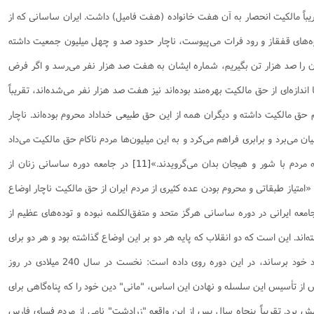
قریباً مالکیت انحصار به آن هفت خانواده (هفت فامیل) داشت. ایران ساسانى که از
وه‌هاى قفقاز و رود فرات مى‌پیوست، ناچار حدود صد و چهل میلیون جمعیت داشته
ن را صد هزار تن بگیریم، شماره ایشان به هفت صد هزار نفر مى‌رسد و اگر فرض
 اندازه‌اى از حق مالکیت بهره‌مند بوده‌اند نیز هفت صد هزار نفر مى‌شده‌اند، تقریباً
 حق مالکیت داشته و دیگران همه از این حق طبیعى خداداد محروم بوده‌اند. ناچار
 میان مى‌برد و برابرى فراهم مى‌کرد و به این میلیون‌ها مردم ناکام حق مالکیت مى‌داد
ه مردم با شور و هیجان بدان مى‌گرویدند.»
[11]
در جامعه دوره ساسانی زنان از
«امتیاز طبقاتى و محروم بودن عده کثیری از مردم ایران از حق مالکیت ناچار اوضاع
ه ایرانى در دوره ساسانى هرگز متحد و متفق‌الکلمه نبوده و توده‌هاى عظیم از
اند. این است که دو انقلاب که پایه هر دو بر این اوضاع گذاشته بود و هر دو براى
این بود که مردم را به حق مشروع خداداد خود برساند، در این دوره روى داده است: نخست در سال 240 میلادى در روز
 از تأسیس این سلسله و نهادن این اساس، "مانى" دین خود را که پناه‌گاهى براى
ش برد. تقریباً پنجاه سال پس از این واقعه "زرادشت" نامی از مردم فساى فارس