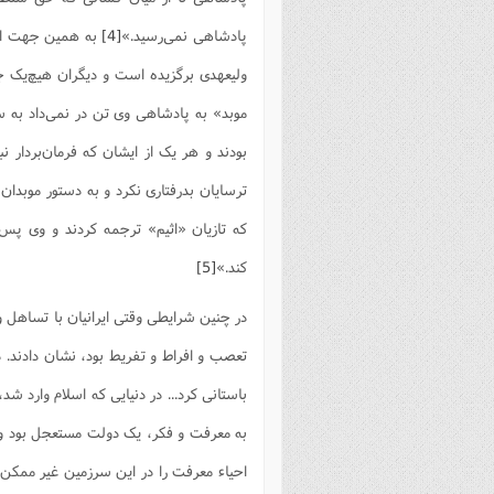
پادشاهى نمى‌رسید.»
[4]
به همین جهت است
ولیعهدى برگزیده است و دیگران هیچ‌یک جان
موبد» به پادشاهى وى تن در نمى‌داد به 
بودند و هر یک از ایشان که فرمان‌بردار نب
ترسایان بدرفتارى نکرد و به دستور موبدان 
که تازیان «اثیم» ترجمه کردند و وى پس
کند.»
[5]
در چنین شرایطی وقتی ایرانیان با تساهل و
تعصب و افراط و تفریط بود، نشان دادند. 
باستانی کرد... در دنیایی که اسلام وارد شد
به معرفت و فکر، یک دولت مستعجل بود و با
احیاء معرفت را در این سرزمین غیر ممکن م