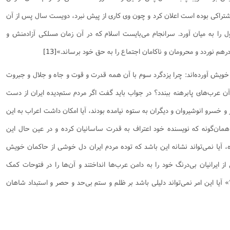
اشتراکى بوده است اعلان کرد و چون وى کارى از پیش نبرد، دویست سال پس از آن
ل را به میان آورد. سرانجام مى‌بایست اسلام که در آن زمان مسلکى آزادمنش و
 درهم نوردد و محرومان و ناکامان اجتماع را به حق خود برساند.»
[13]
خویش آورده‌اند: چرا یزدگرد سوم با آن همه قدرت و قوت و جاه و جلال و جبروت
 عرب‌های پابرهنه ببندد؟ در جواب باید گفت اگر مردم ستم‌دیده ایران از دست
خسرو انوشیروان و دیگران به ستوه نیامده بودند، آیا امکان داشت اعراب به این
اً همان‌گونه که نویسنده خود اعتراف به قدرت ساسانیان کرده و در عین حال این
یا نمی‌تواند نشانه این باشد که توده مردم ایران دل خوشی از حاکمان خویش
 ایرانیان بی‌درنگ خود را به دامن عرب‌ها انداختند و آن‌ها را در فتوحات کمک
؟» آیا این امر نمی‌تواند دلیلی باشد بر ظلم و ستم بی‌حد و حصر و استبداد شاهان