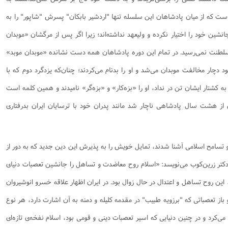
 که از میان پادشاهان این سلسله تنها "اردشیر بابکان" پسرش "شاپور" را به
شین خود را اختیار نکرده و ولیعهد نداشته‌اند؛ زیرا اگر پس از مرگشان «موبدان
سلطنت نمى‌رسید. در تمام این دوره پادشاهان همه دست نشانده «موبدان موبد»
ود دچار مخالفت موبدان مى‌شد و او را بدنام مى‌کردند؛ چنان‌که یزدگرد دوم که با
به کشتار ایشان تن در نداد، او را «بزه‌کار» و «بزه‌گر» نامیدند و همین کلمه است
 از هشت سال پادشاهى ناچار شد مانند پدران خود با ترسایان ایران بدرفتارى
 تسامح اسلامی آشنا شدند، تمایل خویش را به پذیرش این دین جدید که به دور از
دکتر زرین‌کوب می‌نویسد: «اسلام روح معاضدت و تساهل را جانشین تعصبات دنیای
، این روح تساهل و اعتدال در حال زوال بود. در ایران اظهار علاقه خسرو انوشیروان
ز تعصباتی که "برزویه طبیب" در مقدمه کلیله و دمنه به آن اشارت دارد، هر نوع
ی‌کرد و در چنین دنیایی که اسیر تعصبات دینی و قومی بود، اسلام نفخه‌ی تازه‌ای