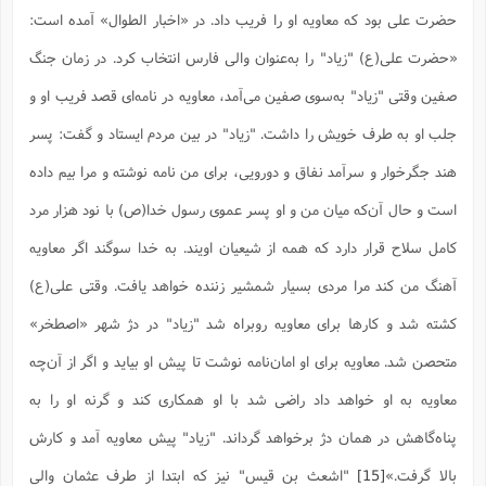
حضرت علی بود که معاویه او را فریب داد. در «اخبار الطوال» آمده است:
«حضرت علی(ع) "زیاد" را به‌عنوان والی فارس انتخاب کرد. در زمان جنگ
صفین وقتی "زیاد" به‌سوی صفین می‌آمد، معاویه در نامه‌ای قصد فریب او و
جلب او به طرف خویش را داشت. "زیاد" در بین مردم ایستاد و گفت: پسر
هند جگرخوار و سرآمد نفاق و دورویى، براى من نامه نوشته و مرا بیم داده
است و حال آن‌که میان من و او پسر عموى رسول خدا(ص) با نود هزار مرد
کامل سلاح قرار دارد که همه از شیعیان اویند. به خدا سوگند اگر معاویه
آهنگ من کند مرا مردى بسیار شمشیر زننده خواهد یافت. وقتی على‌(ع)
کشته شد و کارها براى معاویه روبراه شد "زیاد" در دژ شهر «اصطخر»
متحصن شد. معاویه براى او امان‌نامه نوشت تا پیش او بیاید و اگر از آن‌چه
معاویه به او خواهد داد راضى شد با او همکارى کند و گرنه او را به
پناه‌گاهش در همان دژ برخواهد گرداند. "زیاد" پیش معاویه آمد و کارش
بالا گرفت.»‌‌
[15]
"اشعث بن قیس" نیز که ابتدا از طرف عثمان والی