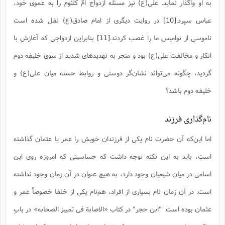
به او واگذار نماید. علی(ع) نیز مسئله ازدواج امّ کلثوم را به عموی خود،
عباس سپرد.
[10]
در روایت دیگری از امام صادق(ع) نقل شده است
ناموسی از نوامیس ما را غصب کردند.
[11]
بنابراین ازدواجی که آغازش با
انکار و مخالفت علی(ع) بود و منجر به تهدیدهای شدید از سوی خلیفه دوم
گردید، چگونه می‌تواند نشان‌گر دوستی و روابط حسنه میان علی(ع) و
خلیفه دوم باشد؟
نام‌گذاری فرزند
اما این‌که آن حضرت نام یکی از فرزندان خویش را عمر یا عثمان گذاشته
است، باید به این نکته توجه داشت که حساسیتی که امروزه روی این
اسامی در میان شیعیان وجود دارد، به هیچ عنوان در آن زمان وجود نداشته
است. در آن زمان نام بسیاری از افراد، هم‌نام یکی از خلفا خصوصاً عمر و
عثمان بوده است. "ابن حجر" در کتاب «الاصابة فی تمییز الصحابه» در بابِ