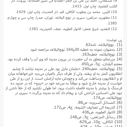
9) عسقلانی، أحمد بن علی بن حجر؛
الإصابة فی تمییز الصحابة
، بیروت، دار
الکتب العلمیة، چاپ اول، 1415.
10) کلینی، محمد بن یعقوب؛ الکافی، قم، دار الحدیث، چاپ اول، 1429.
11) مطهری، مرتضی؛ سیری در نهج البلاغه، تهران، صدرا، چاپ سی و چهارم،
1385.
12) النقدی، شیخ جعفر؛ الانوار العلویه، نجف، الحیدریه، 1381.
پی نوشت:
[1]
. نهج‌البلاغه، نامه62.
[2]
. به‌عنوان نمونه به خطبه 30و164 نهج‌البلاغه مراجعه شود.
[3]
. نهج‌البلاغه، خطبه163.
[4]
. مزرعه‌ای متعلق به آن حضرت در بیرون مدینه که وی آن را وقف کرده بود.
معجم البلدان، ج5، ص450.
[5]
. نهج‌البلاغه، خطبه240. «عثمان مایل بود على در مدینه نباشد تا چشم
انقلابیون کمتر به او بیفتد. ولى از طرف دیگر بالعیان مى‌دید خیرخواهانه میان
او و انقلابیون وساطت مى‌کند و وجودش مایه آرامش است. از این رو از على
خواست از مدینه خارج شود و موقتاً به مزرعه خود در «ینبع» که در حدود ده
فرسنگ یا بیشتر با مدینه فاصله داشت برود. اما طولى نکشید که از خلأ ناشى از
نبود على احساس ناراحتى کرد و پیغام داد که به مدینه برگردد.» سیری در
نهج‌البلاغه، ص174.
[6]
. المسائل السرویه، ص88.
[7]
. الذریعة الی تصانیف الشیعة، ج4، ص172.
[8]
. الانوار العلویه، ص436.
[9]
. ‌رسائل المرتضی، ج3، ‌ص148.
[10]
. الکافی، ج10، ص629.
[11]
. همان، ج10، ص628.