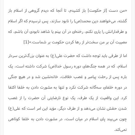
ت
ا
ا
ف
ح
ت
«من دست [از حکومت] باز کشیدم، تا آنجا که دیدم گروهى از اسلام باز
ت
س
ن
ج
ذ
ق
ش
م
و
گشته، مى‌خواهند دین محمد(ص) را نابود سازند، پس ترسیدم که اگر اسلام
م
م
س
م
ج
(
ا
و
و طرفدارانش را یارى نکنم، رخنه‌اى در آن بینم یا شاهد نابودى آن باشم، که
ج
ش
ح
چ
م
مصیبت آن بر من سخت‌تر از رها کردن حکومت بر شماست.»
[1]
ع
س
ف
خ
(
ا
ف
ن
ن
اما از طرفی باید توجه داشت که حضرت علی(ع) به عنوان بزرگ‌ترین سردار
ت
م
ذ
م
ت
م
اسلام، که در همه جنگ‌های دوره رسول خدا(ص) شرکت داشته است، یک
م
ک
ا
ش
(
باره پس از رحلت پیامبر و غصب خلافت، خانه‌نشین شد و در هیچ جنگی
ه
ش
پ
ع
ا
چ
و
در دوره خلفای سه‌گانه شرکت نکرد و تنها به مشورت دادن به خلفا اکتفا
ا
و
ع
ش
کرد. این واقعیت از یک طرف، یک نوع نارضایتی آن حضرت را از غصب
پ
(
ف
ذ
ف
ن
شدن حقش نشان می‌دهد و از طرف دیگر، مؤید این امر است که علی(ع)
م
ز
ن
ت
ا
(
م
ت
چون می‌بیند پای اسلام در میان است، در مشورت دادن به خلفا کوتاهی
ح
م
ا
ع
نمی‌کند.
(
ع
ش