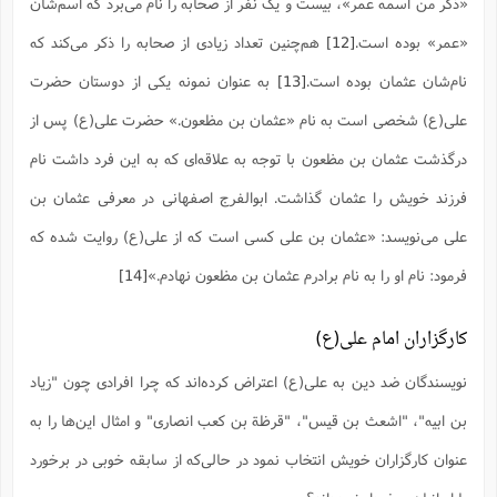
«ذکر من اسمه عمر»، بیست و یک نفر از صحابه را نام مى‌برد که اسم‌شان
«عمر» بوده است.
[12]
هم‌چنین تعداد زیادی از صحابه را ذکر مى‌کند که
نام‌شان عثمان بوده است.
[13]
به عنوان نمونه یکی از دوستان حضرت
علی(ع) شخصی است به نام «عثمان بن مظعون.» حضرت علی(ع) پس از
درگذشت عثمان بن مظعون با توجه به علاقه‌ای که به این فرد داشت نام
فرزند خویش را عثمان گذاشت. ابوالفرج اصفهانی در معرفی عثمان بن
علی می‌نویسد: «عثمان بن علی کسی است که از علی(ع) روایت شده که
فرمود: نام او را به نام برادرم عثمان بن مظعون نهادم.»
[14]
کارگزاران امام علی(ع)
نویسندگان ضد دین به علی(ع) اعتراض کرده‌اند که چرا افرادی چون "زیاد
بن ابیه"، "اشعث بن قیس"، "قرظة ‌بن کعب انصاری" و امثال این‌ها را به
عنوان کارگزاران خویش انتخاب نمود در حالی‌که از سابقه خوبی در برخورد