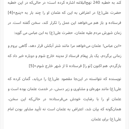
کند به خطبه 240 نهج‌البلاغه اشاره کرده است؛ در حالی‌که در این خطبه
حضرت علی(ع) در اعتراض به این که عثمان او را چند بار به «ینبع»
[4]
فرستاده و باز هم می‌خواهد این عمل را تکرار کند، سخن گفته است. در
زمان شورش مردم علیه عثمان، حضرت علی(ع) به ابن عباس می گوید:
«ابن عباس! عثمان می‌خواهد مرا مانند شتر آبکش قرار دهد، گاهی بروم و
زمانی برگردم، یک بار پیغام فرستاد از مدینه خارج شوم و دوباره خبر داد که
بازگردم، هم اکنون [تو را] فرستاده تا از شهر خارج شوم.»
[5]
نویسنده که نتوانسته در این‌جا مقصود علی(ع) را دریابد، گمان کرده که
علی(ع) مانند مهره‌ای و مشاوری و زیر دستی، در خدمت عثمان بوده است و
عثمان او را با رضایت خودش می‌فرستاده؛ در حالی‌که این سخن،
همان‌گونه که بیان شد، اعتراض به عثمان است نه تأیید مشاور بودن امام
علی(ع) برای عثمان.