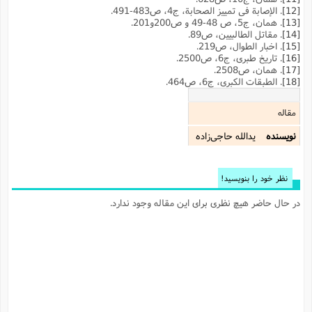
[12]
. الإصابة فی تمییز الصحابة، ج4، ص483-491.
[13]
. همان، ج5، ص 48-49 و ص200و201.
[14]
. مقاتل الطالبیین، ص89.
[15]
. اخبار الطوال، ص219.
[16]
. تاریخ طبرى، ج‌6، ص2500.
[17]
. همان، ص2508.
[18]
. الطبقات الکبری، ج6، ص464.
مقاله
نویسنده
یدالله حاجی‌زاده
نظر خود را بنویسید!
در حال حاضر هیچ نظری برای این مقاله وجود ندارد.