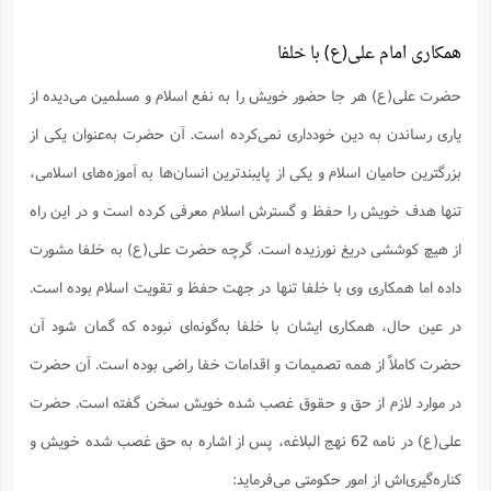
س
م
ع
ف
ق
م
(
ه
ع
ع
ش
ز
م
ر
ش
پ
ا
ا
ا
همکاری امام علی(ع) با خلفا
ق
ح
ف
ت
گ
ع
ق
د
پ
ف
خ
(
ذ
ب
ت
ا
ش
م
حضرت علی(ع) هر جا حضور خویش را به نفع اسلام و مسلمین می‌دیده از
ح
ع
ش
م
ع
س
2
م
ا
ا
خ
ت
خ
یاری رساندن به دین خودداری نمی‌کرده است. آن حضرت به‌عنوان یکی از
آ
م
ف
ق
ح
پ
ص
پ
د
ن
و
(
بزرگترین حامیان اسلام و یکی از پایبند‌ترین انسان‌ها به آموزه‌های اسلامی،
آ
ه
ع
م
ش
ت
ت
د
پ
ج
ا
2
ا
ت
تنها هدف خویش را حفظ و گسترش اسلام معرفی کرده است و در این راه
ی
گ
ش
ف
ا
(
ذ
ب
ش
م
از هیچ کوششی دریغ نورزیده است. گرچه حضرت علی(ع) به خلفا مشورت
ح
م
ا
ا
م
ا
م
ب
ا
داده اما همکاری وی با خلفا تنها در جهت حفظ و تقویت اسلام بوده است.
ش
و
(
ف
م
ش
ف
ن
در عین حال، همکاری ایشان با خلفا به‌گونه‌ای نبوده که گمان شود آن
م
پ
ع
و
ا
ت
ف
ه
ع
ا
(
ف
ت
حضرت کاملاً از همه تصمیمات و اقدامات خفا راضی بوده است. آن حضرت
ت
ق
ن
ح
ذ
غ
در موارد لازم از حق و حقوق غصب شده خویش سخن گفته است. حضرت
ش
م
ب
پ
ت
م
(
د
م
علی(ع) در نامه 62 نهج البلاغه، پس از اشاره به حق غصب شده خویش و
ه
ا
ت
ف
ح
س
آ
و
ر
ش
ن
ع
کناره‌گیری‌اش از امور حکومتی می‌فرماید:
ف
ع
م
د