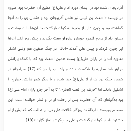
آذربایجان شده بود در ابتدای دوره امام علی(ع) مطیع آن حضرت بود. طبری
می‌‌نویسد: «اشعث بن قیس نیز عامل آذربیجان بود و عثمان وى را به آنجا
گماشته بود و چون على از بصره به کوفه بازگشت به آن‌ها نامه نوشت و
دستور داد از مردم قلمرو خویش براى او بیعت بگیرند و پیش وى آیند. آن‌ها
نیز چنین کردند و پیش على آمدند.»
[16]
در جنگ صفین هم وقتی لشکر
معاویه آب را بر یاران علی(ع)‌ بست همین اشعث بود که با کمک یارانش
موفق شد معاویه را شکست داده و راه آب را باز کند.
[17]
سرانجام در
همین جنگ بود که او از علی(ع) جدا شده و با دیگر همراهانش خوارج را
تشکیل دادند. اما "قرظه بن کعب انصاری" تا به آخر جزو یاران امام علی(ع)
بود به‌گونه‌ای که آن حضرت پس از رحلت او بر او نماز خوانده است. ابن
سعد می‌نویسد: «قرظة به روزگار خلافت على بن ابى‌طالب که خدایش از او
خشنود باد در کوفه درگذشت و على بر پیکرش نماز گزارد.»
[18]
نتیجه‌گیری