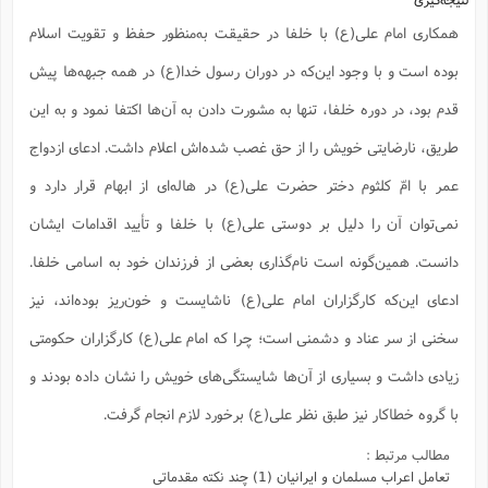
همکاری امام علی(ع) با خلفا در حقیقت به‌منظور حفظ و تقویت اسلام
بوده است و با وجود این‌که در دوران رسول خدا(ع) در همه جبهه‌ها پیش
قدم بود، در دوره خلفا، تنها به مشورت دادن به آن‌ها اکتفا نمود و به این
طریق، نارضایتی خویش را از حق غصب شده‌اش اعلام داشت. ادعای ازدواج
عمر با امّ کلثوم دختر حضرت علی(ع) در هاله‌ای از ابهام قرار دارد و
نمی‌توان آن را دلیل بر دوستی علی(ع) با خلفا و تأیید اقدامات ایشان
دانست. همین‌گونه است نام‌گذاری بعضی از فرزندان خود به اسامی خلفا.
ادعای این‌که کارگزاران امام علی(ع) ناشایست و خون‌ریز بوده‌اند، نیز
سخنی از سر عناد و دشمنی است؛ چرا که امام علی(ع) کارگزاران حکومتی
زیادی داشت و بسیاری از آن‌ها شایستگی‌های خویش را نشان داده بودند و
با گروه خطاکار نیز طبق نظر علی(ع) برخورد لازم انجام گرفت.
مطالب مرتبط :
تعامل اعراب مسلمان و ایرانیان (1) چند نکته مقدماتی