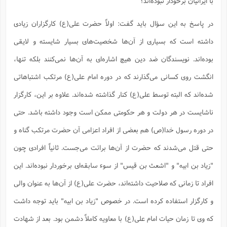
با ایرانیان برخودار نبوده‌اند؟
در پاسخ به این سؤال باید گفت: اولاً حضرت علی(ع) کارگزاران زیادی
داشته است که بسیاری از آن‌ها شخصیت‌های بسیار شایسته و لایقی
بوده‌اند. نویسندگان ضد دین هیچ اشاره‌ای به آن‌ها نمی‌کنند بلکه تنها،
انگشت روی کسانی می‌گذارند که در دوره امام علی(ع) مرتکب اشتباهاتی
شده‌اند که البته توسط علی(ع) کنار گذاشته شده‌اند. علاوه بر این، کارگزار
ناشایست در هر دولت و هر حکومتی ممکن است وجود داشته باشد. حتی
در دوره رسول خدا(ص) هم بعضی از افراد اعزامی آن حضرت مرتکب گناه و
حتی قتل می‌شدند که حضرت از آن‌ها برائت می‌جست. ثانیاً افرادی چون
"زیاد بن ابیه" و "اشعث بن قیس" از سوء سابقه‌ای برخوردار نبوده‌اند. این
افراد تا زمانی که صلاحیت داشته‌اند، حضرت علی(ع) از آن‌ها به عنوان والی
و کارگزار استفاده کرده است. در خصوص "زیاد بن ابیه" باید توجه داشت
که وی تا زمان حیات امام علی(ع) با معاویه کاملاً دشمن بود. بعد از شهادت