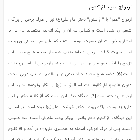
ازدواج عمر با امّ کلثوم
ازدواج "عمر" با "امّ کلثوم" دختر امام علی(ع) نیز از طرف برخی از بزرگان
شیعی رد شده است و کسانی که آن را پذیرفته‌اند، معتقدند این کار با
اختیار و خواست آن حضرت نبوده است؛ بلکه علی‌رغم نارضایتی وی و به
اجبار صورت گرفت. برخی از دانشمندان شیعه از جمله شیخ مفید، این
تزویج را انکار نموده و بر این باورند که چنین ازدواجی اساسا رخ نداده
است.
[6]
علامه شیخ محمد جواد بلاغی در رساله‌ای به زبان عربی، تحت
عنوان «تزویج امّ‌ کلثوم بنت امیرالمؤمنین(ع) و انکار وقوعه» به رد این
ازدواج پرداخته است.
[7]
دیدگاه دیگر این است که اُمّ کلثوم دختر واقعی
علی(ع) نیست؛ بلکه ربیبه ـ دختر خوانده ـ علی(ع) بوده است. بر اساس
این دیدگاه، امّ کلثوم دختر واقعی ابوبکر بوده، مادرش أسماء بنت عمیس
است. پس از مرگ ابوبکر، أسماء به همسری علی(ع) در آمد و امّ کلثوم
همراه مادرش به خانه علی(ع) آمد.
[8]
دیدگاه دیگر این است که این