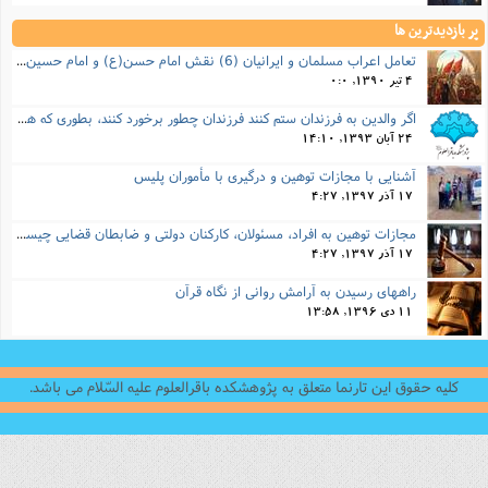
پر بازدیدترین ها
تعامل اعراب مسلمان و ایرانیان (6) نقش امام حسن(ع) و امام حسین(ع) در فتح ایران
4 تیر 1390, 0:0
اگر والدین به فرزندان ستم کنند فرزندان چطور برخورد کنند، بطوری که هم موجب ناراحتی آنها نشود و هم بتوانند آنها را امر به معروف و نهی از منکر کنند، و اگر نصیحت تأثیر نداشت چطور باید با آنها برخورد کرد؟
24 آبان 1393, 14:10
آشنایی با مجازات توهین و درگیری با مأموران پلیس
17 آذر 1397, 4:27
مجازات‌ توهین به افراد، مسئولان، کارکنان دولتی و ضابطان قضایی چیست؟
17 آذر 1397, 4:27
راههای رسیدن به آرامش روانی از نگاه قرآن
11 دی 1396, 13:58
کلیه حقوق این تارنما متعلق به پژوهشکده باقرالعلوم علیه السّلام می باشد.