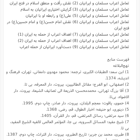
تعامل اعراب مسلمان و ایرانیان (2) نقش رأفت و منطق اسلام در فتح ایران
تعامل اعراب مسلمان و ایرانیان (3) گرایش اختیاری ایرانیان به اسلام
تعامل اعراب مسلمان و ایرانیان (5) علی(ع) و رابطه‌ او با ایرانیان
تعامل اعراب مسلمان و ایرانیان (6) نقش امام حسن(ع) و امام حسین(ع) در
فتح ایران
تعامل اعراب مسلمان و ایرانیان (7) اهداف اعراب از حمله به ایران (1)
تعامل اعراب مسلمان و ایرانیان (8) اهداف اعراب از حمله به ایران (2)
تعامل اعراب مسلمان و ایرانیان (9) دست‌آورد ایرانیان از حمله اعراب
فهرست منابع
نهج‌البلاغه
1) ابن سعد؛ الطبقات الکبری، ترجمه: محمود مهدوی دامغانی، تهران، فرهنگ و
اندیشه، 1374.
2) اصفهانی، ابو الفرج؛ مقاتل الطالبیین، بیروت، دار المعرفه، بی تا.
3) آقا‌ بزرگ تهرانی، محمدمحسن؛ الذریعة الی تصانیف الشیعة، بیروت، دار
الاضواء، بی‌تا.
4) حموی، یاقوت؛ معجم البلدان، بیروت، دار صادر، چاپ دوم، 1995.
5) دینوری، ابو حنیفه؛ اخبار الطوال، قم، رضی، 1368.
6) سید مرتضی؛ ‌رسائل المرتضی، قم، دار القرآن، 1405.
7) شیخ مفید؛ المسائل السرویه، بی جا، المؤتمر العالمی لالفیه الشیخ المفید،
بی تا.
8) طبری، محمد بن جریر؛ تاریخ الطبری، بیروت، دار التراث، چاپ دوم، 1387.