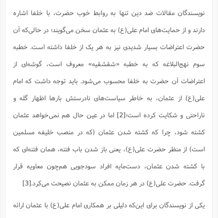
ا
ش
نویسندگان مقالات ضد دین تنها به روابط خوب حضرت، با خلفا اشاره
و
ف
(
ذ
ن
دارند و از حمایت‌های امام علی(ع) به عثمان سخن می‌گویند؛ در حالی‌که آن
م
م
غ
حضرت اعتراضات بسیار شدیدی نیز به هر یک از خلفا داشته است. خطبه
م
م
(
سوم نهج‌البلاغه که به خطبه «شقشقیه» معروف است، گوشه‌ای از
ش
ب
ه
اعتراضات آن حضرت به خلفا محسوب می‌شود. باید توجه داشت که امام
(
و
علی(ع) از عثمان، به خاطر سیاست‌های نادرستش بارها اظهار گله و
ن
ا
ف
ح
ناراحتی و شکایت کرده است؛
[2]
اما در عین حال هم نمی‌خواهد عثمان
م
(
م
کشته شود، چرا که کشته شدن عثمان (که در منصب خلیفه مسلمین
ن
ش
(
است) از منظر حضرت علی(ع)، یعنی باز شدن باب فتنه، همان فتنه‌ای که
د
س
با کشته شدن عثمان، دست‌مایه افراد سودجویی هم‌چون معاویه قرار
ف
ف
م
گرفت. حضرت علی(ع) در هر زمان ممکن به عثمان نصیحت می‌کرد.
[3]
ش
م
یکی از نویسندگان برای این‌که دلیلی بر همکاری امام علی(ع) با عثمان ارائه