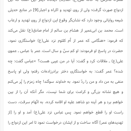
ازدواج صورت گرفت؛ ولی از روی تهدید و اکراه و اجبار.
[9]
در منابع حدیثی
شیعه روایاتی وجود دارد که نشان‌گر وقوع این ازدواج از روی تهدید و ارعاب
است. محمد بن ابی‌عمیر از هشام بن سالم از امام صادق(ع) نقل می‌کند
که فرمود: «هنگامی که عمر از اُم کلثوم نزد علی(ع) خواستگاری نمود،
حضرت در پاسخ او فرمودند: او کم سنّ و سال است. عمر با عباس ـ عموی
علی(ع) ـ ملاقات کرد و گفت: آیا در من عیبی هست؟ »عباس گفت: چه
شده؟ عمر گفت: به خواستگاری دختر برادرزاده‌ات رفتم؛ ولی او پاسخ
منفی به من داد و من را ردّ نمود. به خداوند سوگند! چاه زمزم را پُر می‌کنم
و هیچ نشانه بزرگی و کرامت برای شما نیست، مگر آنکه آن را از بین
خواهم برد و هر آینه دو شاهد علیه او اقامه کرده، به اتّهام سرقت، دست
راست او را قطع خواهم نمود. پس عباس نزد علی(ع) آمد و او را [از
تهدیدهای عمر] آگاه ساخت و از ایشان درخواست نمود تا امر این ازدواج را