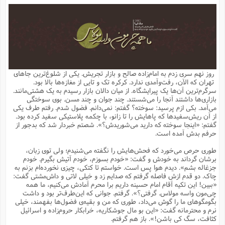
م
ق
ت
تقویم عبادی
ن
ق
م
ک
م
م
ن
ت
ق
ا
ت
ن
ق
چند رسانه ای
ت
ش
ع
و
ق
ا
م
س
ا
ا
چ
ق
ت
احادیث
ن
ق
ا
ا
و
ج
ا
پ
ر
ف
ش
ق
م
ب
ا
م
ا
ت
ا
ن
روز نهم سری زدم به امام‌زاده صالح و بازار تجریش. یکی از شلوغ‌ترین جاهای
ق
و
فرهنگ علوم انسانی و اسلامی
ا
ن
ا
ع
ن
و
تهران که الآن، رفت‌وآمدی ندارد. کرکره تک و تایی از مغازه‌ها بالا بود.
ف
ا
ا
م
س
ق
آ
ا
س
سرگرم‌ترین آن‌ها یک پیرایشگاه. از میان دالان بازار رسیدم به یک هشتی‌مانند.
ت
ف
و
ش
پ
ق
ا
ا
ا
س
ت
ویترین
بازاری‌ها داشتند آنجا را می‌شستند. چند جوان و چند مسن. بوی سوختگی
ع
ق
م
س
ب
و
ت
آ
ز
آ
می‌آمد. بکی ازم پرسید: سوخته؟ گفتم: نمی‌دانم. فضول شدم. رفتم طرف یکی
ح
و
ح
ت
ا
ا
ه
س
و
از آن ریش‌سفیدها که پاهایش را تا زانو، با چکمه پلاستیکی سفید کرده بود.
د
ق
آ
ت
ا
ق
یادداشت‌ها
ن
م
و
و
و
ا
گفتم: «اینجا سوخته که دارید می‌شوریدش؟». شصتم خبردار شد که بدجور از
ق
ف
د
ش
ن
حرفم بدش آمده است.
ه
ف
ق
ر
ح
و
ا
ع
آ
ت
ص
تست
ه
ه
ش
ق
آ
ف
د
س
ا
طوری حرص می‌خورد که فحش‌هایش را نگفته می‌شنیدم؛ ولی توی زبان،
ع
م
ق
ق
خ
ر
ا
و
ش
ک
ج
ص
برشان گرداند به خودش و گفت: «خودم بسوزم، خودم آتیش بگیرم. خودم
م
ف
ق
آ
ه
ف
ش
ه
آ
ب
س
ق
ت
ق
ک
ن
جزغاله بشم». دیدم هوا پس است. خواستم تا کتکی، چیزی نخورده‌ام بزنم به
ه
م
ع
ق
ا
ت
و
م
ص
چاک. دو قدم ازش فاصله گرفتم که صدایم زد و خیلی لاتی و داش‌مشتی گفت:
ا
ت
ذ
ت
آ
م
م
ا
م
ع
ت
ا
م
«ببین! این تکیه آقام امام حسینه داریم برا محرم آمادش می‌کنیم، ما همه
ن
ف
ا
ز
ع
ا
س
و
ق
چی‌مون واسه مولاس. گرفتی؟». گرفتم. جوانی که این‌طرف‌تر بود و داشت
ت
م
ت
ن
م
س
و
ا
ح
م
ر
ن
ق
م
بگومگوهای ما را گوش می‌داد، طوری که من و بقیه‌ی فضول‌ها بفهمند، خیلی
خ
ر
ت
م
ا
ا
ف
ن
پ
ا
ر
ز
ا
نرم و محترمانه گفت: «این بو مال جوشکاریه، خرابکار حروم‌زاده و اسرائیل
و
م
آ
د
م
ق
ا
ه
ص
(
ا
س
کثافت، سگ کی باشن!». باز هم گرفتم.
ق
ر
ا
م
ت
س
ا
ا
د
ف
ن
م
ا
ا
خ