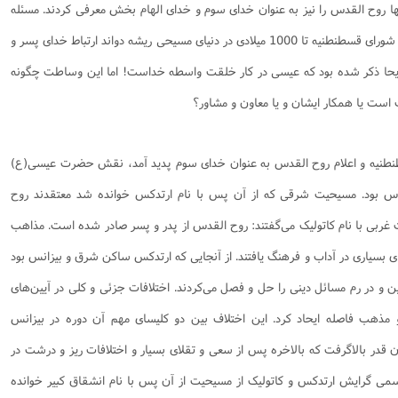
ها روح القدس را نیز به عنوان خدای سوم و خدای الهام بخش معرفی کردند. مسئله
جدیدی که بین سال‌های 381م یعنی بعد از شورای قسطنطنیه تا 1000 میلادی در دنیای مسیحی ریشه دواند ارتباط خدای پسر و
یحا ذکر شده بود که عیسی در کار خلقت واسطه خداست! اما این وساطت چگونه
است یا همکار ایشان و یا معاون و مشاور؟
نطنیه و اعلام روح القدس به عنوان خدای سوم پدید آمد، نقش حضرت عیسی(ع)
دس بود. مسیحیت شرقی که از آن پس با نام ارتدکس خوانده شد معتقدند روح
غربی با نام کاتولیک می‌گفتند: روح القدس از پدر و پسر صادر شده است. مذاهب
ی بسیاری در آداب و فرهنگ یافتند. از آنجایی که ارتدکس ساکن شرق و بیزانس بود
تین و در رم مسائل دینی را حل و فصل می‌کردند. اختلافات جزئی و کلی در آیین‌های
و مذهب فاصله ایحاد کرد. این اختلاف بین دو کلیسای مهم آن دوره در بیزانس
در بالاگرفت که بالاخره پس از سعی و تقلای بسیار و اختلافات ریز و درشت در
دایی رسمی گرایش ارتدکس و کاتولیک از مسیحیت از آن پس با نام انشقاق کبیر خوانده