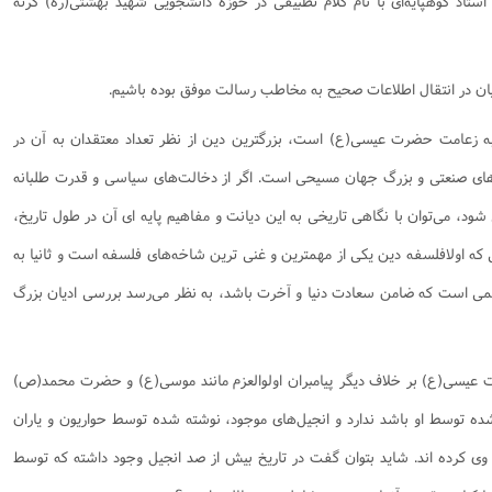
 استاد کوهپایه‌ای با نام کلام تطبیقی در حوزه دانشجویی شهید بهشتی(ره) گرته
نامه سبک زندگی
پيش شماره 2 فصلنامه مطالعات معنوی
شماره اول فصل نامه تربیت تبلیغی
 تربیتی
آئین دوست یابی
شماره دوم فصل نامه تربیت تبلیغی
شماره اول فصل نامه مطالعات معنوی
حیان در انتقال اطلاعات صحیح به مخاطب رسالت موفق بوده باشیم.‌
انواده
شماره دوم فصل نامه مطالعات معنوی
شماره سوم و چهارم فصل نامه تربیت تبلیغی
شماره سوم فصل نامه مطالعات معنوی
شماره پنج و شش فصل نامه تربیت تبلیغی
ه زعامت حضرت عیسی(ع) است، بزرگترین دین از نظر تعداد معتقدان به آن در
شماره چهارم و پنجم فصل نامه مطالعات معنوی
ی صنعتی و بزرگ جهان مسیحی است. اگر از دخالت‌های سیاسی و قدرت طلبانه
شماره ششم فصل نامه مطالعات معنوی
د، می‌توان با نگاهی تاریخی به این دیانت و مفاهیم پایه ای آن در طول تاریخ،
شماره هشتم و نهم فصل‌نامه مطالعات معنوی
یی که اولافلسفه دین یکی از مهمترین و غنی ترین شاخه‌های فلسفه است و ثانیا به
شماره دهم فصل‌نامه مطالعات معنوی
لمی است که ضامن سعادت دنیا و آخرت باشد، به نظر می‌رسد بررسی ادیان بزرگ
 عیسی(ع) بر خلاف دیگر پیامبران اولوالعزم مانند موسی(ع) و حضرت محمد(ص)
شده توسط او باشد ندارد و انجیل‌های موجود، نوشته شده توسط حواریون و یاران
ی کرده اند. شاید بتوان گفت در تاریخ بیش از صد انجیل وجود داشته که توسط