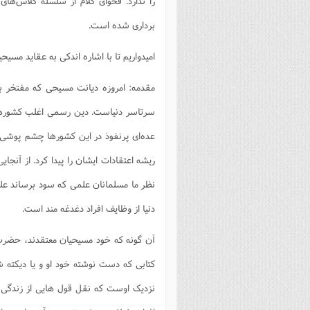
را ندارد. فحوای کلام از سلسله کلاس‌های
فصل 
برداری شده است.
علوم
امیدواریم تا با اشاره اندکی به عقاید مسی
خ
مقدمه: امروزه دیانت مسیحی که مفتخر ب
سرتاسر دنیاست. دین رسمی اغلب کشورها
عده‌ای پرنفوذ در این کشورها چشم پوشی شو
ریشه اعتقادات ایشان را پیدا کرد. از آنجا
نظر ما مسلمانان علمی که سود برساند ع
دنیا از وظایف افراد دغدغه مند است. ‌
آن گونه که خود مسیحیان معتقدند، حضرت
کتابی که دست نوشته خود او و یا دیکته 
نزدیک اوست که نقل قول هایی از زندگی و