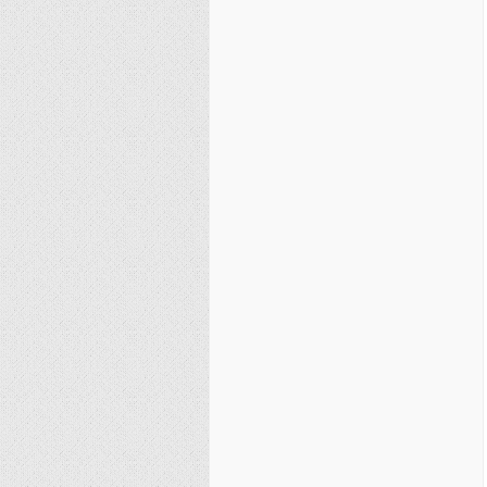
نصیریه (شیعی)
سایر فرق شیعی