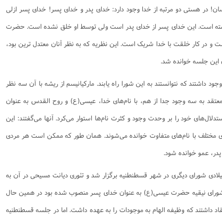
 در هستی دو مرتبه از خدا وجود دارد: خدای پدر و خدای پسر! خدای پسر ازلی
 داشته است. این خدای پسر از خدای پدر است ولی توسط او خلق نشده است. حضرت
 در کار خلقت با خدا شریک است. این نظریه که به نظر آنان معتدل ترین بود،
ن این جلسه خوانده شد. ‌
ود داشتند که نتوانستند به این شورا راه یابند. مارکیانیسم از ریشه با آن سه نظر
تقد به سه وجود جدا از هم، با نام‌های خدا، عیسی(ع) و روح القدس به عنوان
تدلال‌های خود را بر وحدت وجود و کثرت نام‌ها استوار می‌کرد. آنها می‌گفتند: این
مختلف با نام‌های متفاوت خوانده می‌شوند. همان طور که ممکن است هر مردی
 پدر، عمو خوانده شود. ‌
ود شصت سال بعد یعنی در سال 381میلادی شورای دیگری در شهر قسطنطنیه برگزار شد و تئوری دیانت مسیحی در آن به
شورای نیقیه حضرت عیسی(ع) به عنوان خدای پسر منصوب شده بود در همین حال
اد داشتند که وظیفه الهام به موجودات را به عهده داشت. اما در جلسه قسطنطنیه