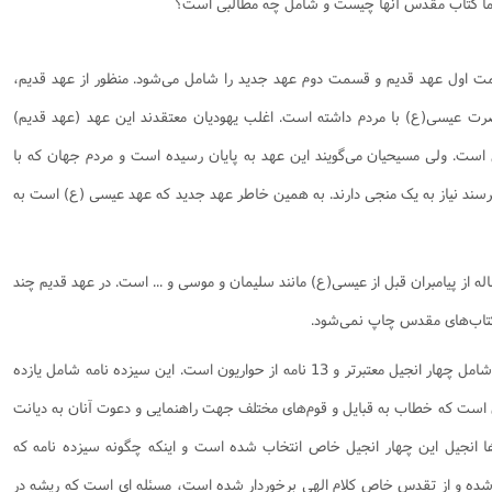
 اما کتاب مقدس آنها چیست و شامل چه مطالبی است؟
ول عهد قدیم و قسمت دوم عهد جدید را شامل می‌شود. منظور از عهد قدیم،
رت عیسی(ع) با مردم داشته است. اغلب یهودیان معتقدند این عهد (عهد قدیم)
 است. ولی مسیحیان می‌گویند این عهد به پایان رسیده است و مردم جهان که با
سند نیاز به یک منجی دارند. به همین خاطر عهد جدید که عهد عیسی (ع) است به
ز پیامبران قبل از عیسی(ع) مانند سلیمان و موسی و ... است. در عهد قدیم چند
 کتاب‌های مقدس چاپ نمی‌شود.
قسمت دوم این کتاب که عهد جدید است شامل چهار انجیل معتبرتر و 13 نامه از حواریون است. این سیزده نامه شامل یازده
است که خطاب به قبایل و قوم‌های مختلف جهت راهنمایی و دعوت آنان به دیانت
ها انجیل این چهار انجیل خاص انتخاب شده است و اینکه چگونه سیزده نامه که
 شده و از تقدس خاص کلام الهی برخوردار شده است، مسئله ای است که ریشه در