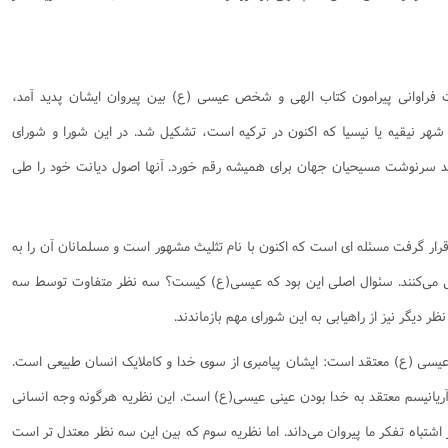
 سئوالات فراوانی پیرامون کتاب الهی و شخص عیسی (ع) بین پیروان ایشان پدید آمد،
ر نیقیه یا نیسیا که اکنون در ترکیه است، تشکیل شد. در این شورا و شورای
 سرنوشت مسیحیان جهان برای همیشه رقم خورد. آنها اصول دیانت خود را طی
رار گرفت مسئله ای است که اکنون با نام تثلیث مشهور است و مسلمانان آن را به
ی می‌کنند. سئوال اصلی این بود که عیسی(ع) کیست؟ سه نظر متفاوت توسط سه
 دیگر نیز از راهیابی به این شورای مهم بازماندند. ‌
 عیسی (ع) معتقد است: ایشان پیامبری از سوی خدا و کاملایک انسان طبیعی است.
آریانیسم معتقد به خدا بودن عینی عیسی(ع) است. این نظریه هرگونه وجه انسانی
 اشتباه تفکر ما پیروان می‌داند. اما نظریه سوم که بین این سه نظر معتدل تر است