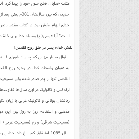
مثلث خدایان ضلع سوم خود را پیدا کرد. آن
خدای الهام بخش بود. در کتاب مقدس صر
است؟ آیا عیسی(ع) وسیله خدا برای خلقت 
نقش خدای پسر در خلق روح القدس!‌
سئوال بسیار مهمی که پس از شورای قسط
به عنوان واسطه خدا، در وجود روح الق
القدس تنها از پدر صادر شده ولی مسیحیت 
ارتدکس و کاتولیک در این سال‌ها تفاوت‌ها
زبانشان یونانی و کاتولیک غربی با زبان لا
مذهبی و اعتقادی روز به روز بین این د
(مسیحیت شرقی) و رم (مسیحیت غربی) آن ق
سال 1085 انشقاق کبیر رخ داد. ج