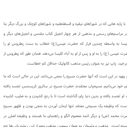
پایه هایی که در شوراهای نیقیه و قسطنطنیه و شوراهای کوچک و بزرگ دیگر بنا
 در مراسم‌های رسمی و مذهبی از هر چهار انجیل کتاب مقدس و انجیل‌های دیگر و
 کلیسا به واسطه چندین فراز که حضرت عیسی(ع) خطاب به سنت پطروس او را
ت عیسی (ع) را به او و پس از او به آباء کلیسا می‌دهد. همان طور که پطروس از
‌چرخید، پاپ نیز به عنوان رئیس مذهب کاتولیک حداقل کم خطاست. ‌
 یهود در این است که آنها حضرت مسیح را منجی می‌دانند. این در حالی است که ما
نمای خود می‌دانیم. مسیحیان معتقدند حضرت مسیح در سالروز کریسمس تجسد یافته
او تجسد یافته و بدین دنیا پای گذاشته است تا با رنج کشیدن و به صلیب کشیده
 روست که وظیفه یک مسیحی معتقد تنها ایمان آوردن به منجی بودن و ظهور مسیح
رت محمد (ص) و دیگر ائمه معصوم الگو و راهنمای ما هستند و وظیفه اصلی در
بسته است. ‌‌ مذهب پروتستان به عنوان سومین مذهب مهم از این ریشه یابی‌ها چه