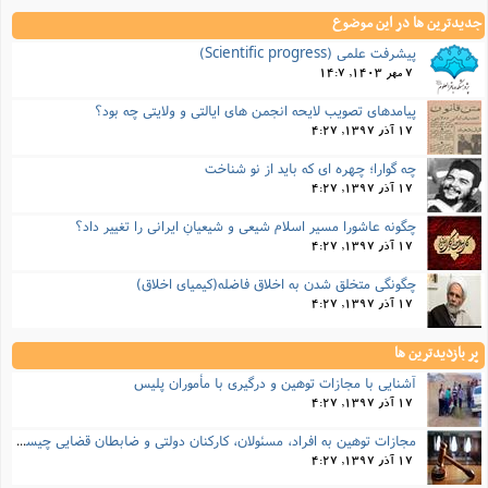
ت
ا
ا
ف
جدیدترین ها در این موضوع
ح
ت
ت
س
ن
ج
پیشرفت علمی (Scientific progress)
ذ
ق
ش
م
و
م
7 مهر 1403, 14:7
م
س
م
ج
(
ا
پیامدهای تصویب لایحه انجمن های ایالتی و ولایتی چه بود؟
و
ج
ش
ح
چ
17 آذر 1397, 4:27
م
ع
س
ف
خ
(
چه گوارا؛ چهره ای که باید از نو شناخت
ا
ف
ن
17 آذر 1397, 4:27
ن
ت
م
ذ
م
چگونه عاشورا مسیر اسلامِ شیعی و شیعیانِ ایرانی را تغییر داد؟
ت
م
م
ک
17 آذر 1397, 4:27
ا
ش
(
چگونگی متخلق شدن به اخلاق فاضله(کیمیای اخلاق)
ه
ش
پ
ع
ا
چ
17 آذر 1397, 4:27
و
ا
و
ع
ش
پر بازدیدترین ها
پ
(
ف
ذ
ف
ن
آشنایی با مجازات توهین و درگیری با مأموران پلیس
م
ز
ن
ت
17 آذر 1397, 4:27
ا
(
م
ت
ح
مجازات‌ توهین به افراد، مسئولان، کارکنان دولتی و ضابطان قضایی چیست؟
م
ا
ع
17 آذر 1397, 4:27
(
ع
ش