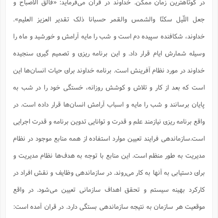
در کوتاهترین زمان ممکن. خداوند در قرآن می‌فرماید: «فالق الاصباح و
ا
ش
و
جعل اللّیل سکنّا والشمس والقمر حسبانا ذلک تقدیر العزیز العلیم».
ف
(
ذ
ن
خداوند، شکافنده سپیده دم است و شب را مایه آرامش و خورشید و ماه را
م
م
غ
م
م
(
وسیله شمارش ایام قرار داد. و این برنامه ریزی و تصمیم گیری سنجیده
ش
خداوند در مورد نظام آفرینش است. برنامه خداوند برای حیات انسان‌ها این
ب
ه
(
است که بعد از کار و تلاش و کوشش روزانه، خستگی خود را در شب به
و
ن
ا
پایان برسانند و شب را مایه و اسباب آرامش انسان‌ها قرار داده است. در
ف
ح
م
(
واقع برنامه ریزی نیازمند علم و قدرت و توانایی تدوین برنامه و قدرت اجرایی
م
ن
است.سازماندهی فرایند تعیین موارد استفاده از همه منابع موجود در نظام
ش
(
مدیریت به طور منظم است. این منابع با توجه به هدف‌ها نظام مدیریت و
د
س
ف
برای دستیابی به آنها به کار می‌روند. در سازماندهی وظایف و نقش افراد در
ف
م
ش
م
کارکرد بهینه سیستم و تحقق اهداف سازمانی تعیین می‌شود. در واقع
موقعیت هر سازمان به نتیجه سازماندهی بستگی دارد. در قران آمده است: