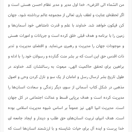
س
م
ع
ف
ق
م
(
من السّماء الی الارض». خدا اول مدیر و مدبر نظام احسن هستی است و
ه
ع
ع
ش
ز
م
ر
ش
پ
ا
ا
ا
ق
ح
اگر لحظه‌ای عنایت و لطف باری تعالی از مجموعه عالم برداشته شود، جهان
ف
ت
گ
ع
ق
د
پ
ف
خ
(
ذ
ب
ت
ا
ش
م
کن فیکون خواهد شد. خداوند با علم و قدرت نامتناهی خود آسمان‌ها و
ح
ع
ش
م
ع
س
2
م
ا
ا
خ
زمین را با برنامه و هدف قبلی خلق کرده است و جریانات و امورات هستی
ت
خ
آ
م
ف
ق
ح
پ
ص
پ
د
ن
و
(
و موجودات جهان را مدیریت و رهبری می‌نماید. و اقتضای مدیریت و تدبر
آ
ه
ع
م
ش
ت
ت
د
پ
ج
ا
2
ا
ت
ذات اقدس حق این است که بر بشر منت گذارده و رسولان خود را با ادله و
ی
گ
ش
ف
ا
(
ذ
ب
براهین برای تحقق حاکمیت الهی، مبعوث به رسالتشان کند. خداوند در
ش
م
ح
م
ا
ا
م
ا
م
طول تاریخ بشر ارسال رسل و امامان از یک سو و نازل کردن وحی و اصول
ب
ا
ش
و
(
ف
م
ش
ف
ن
مذهبی در شکل کتاب آسمانی از سوی دیگر زندگی و سعادت انسان‌ها را
م
پ
ع
و
ا
ت
ف
ه
ع
ا
(
ف
مدیریت کرده است و هدف برپایی قسط و عدالت اجتماعی در کل جهان
ت
ت
ق
ن
ح
ذ
غ
است. مدیریت انبیا الهی نیز عموماً بر اساس شیوه مدیریت اسلامی بوده
ش
م
ب
پ
ت
م
(
د
م
است. هدف انبیای تربیت انسان‌های حق طلب و دیندار و ایجاد جامعه ای
ه
ا
ت
ف
ح
س
آ
و
ر
ش
ن
خدا پرست و ایده آل برای حیات شایسته و با ارزشمند انسان‌ها است که
ع
ف
ع
م
د