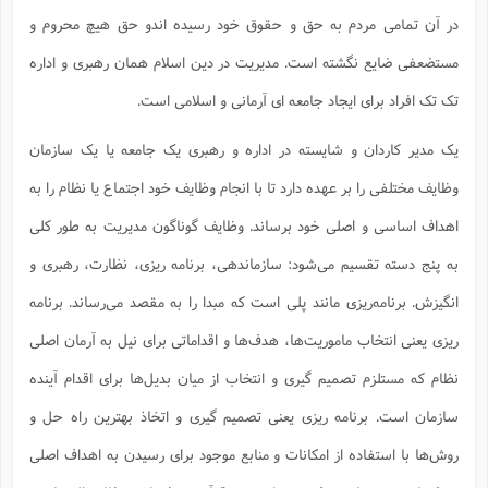
ت
ا
ا
ف
در آن تمامی مردم به حق و حقوق خود رسیده اندو حق هیچ محروم و
ح
ت
ت
س
ن
ج
ذ
ق
مستضعفی ضایع نگشته است. مدیریت در دین اسلام همان رهبری و اداره
ش
م
و
م
م
س
م
ج
تک تک افراد برای ایجاد جامعه ای آرمانی و اسلامی است.
(
ا
و
ج
ش
ح
چ
م
یک مدیر کاردان و شایسته در اداره و رهبری یک جامعه یا یک سازمان
ع
س
ف
خ
(
ا
ف
ن
وظایف مختلفی را بر عهده دارد تا با انجام وظایف خود اجتماع یا نظام را به
ن
ت
م
ذ
م
اهداف اساسی و اصلی خود برساند. وظایف گوناگون مدیریت به طور کلی
ت
م
م
ک
ا
به پنج دسته تقسیم می‌شود: سازماندهی، برنامه ریزی، نظارت، رهبری و
ش
(
ه
ش
پ
انگیزش. برنامه‌ریزی مانند پلی است که مبدا را به مقصد می‌رساند. برنامه
ع
ا
چ
و
ا
و
ع
ش
ریزی یعنی انتخاب ماموریت‌ها، هدف‌ها و اقداماتی برای نیل به آرمان اصلی
پ
(
ف
ذ
ف
نظام که مستلزم تصمیم گیری و انتخاب از میان بدیل‌ها برای اقدام آینده
ن
م
ز
ن
ت
ا
سازمان است. برنامه ریزی یعنی تصمیم گیری و اتخاذ بهترین راه حل و
(
م
ت
ح
م
روش‌ها با استفاده از امکانات و منابع موجود برای رسیدن به اهداف اصلی
ا
ع
(
ع
ش