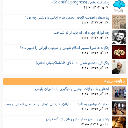
پیشرفت علمی (Scientific progress)
7 مهر 1403, 14:7
پیامدهای تصویب لایحه انجمن های ایالتی و ولایتی چه بود؟
17 آذر 1397, 4:27
چه گوارا؛ چهره ای که باید از نو شناخت
17 آذر 1397, 4:27
چگونه عاشورا مسیر اسلامِ شیعی و شیعیانِ ایرانی را تغییر داد؟
17 آذر 1397, 4:27
چگونگی متخلق شدن به اخلاق فاضله(کیمیای اخلاق)
17 آذر 1397, 4:27
پر بازدیدترین ها
آشنایی با مجازات توهین و درگیری با مأموران پلیس
17 آذر 1397, 4:27
مجازات‌ توهین به افراد، مسئولان، کارکنان دولتی و ضابطان قضایی چیست؟
17 آذر 1397, 4:27
راههای رسیدن به آرامش روانی از نگاه قرآن
11 دی 1396, 13:58