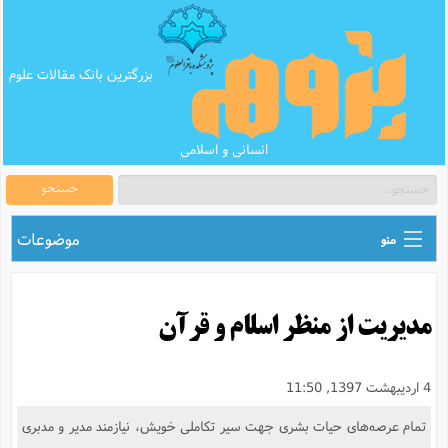
بزرگترین بانک مقالات علوم
انسانی و اسلامی
جستجو
موضوعات
منو
ق
اطلاع رسانی های علمی
ا
مدیریت از منظر اسلام و قرآن
ق
بانک محتوای تبلیغ
ر
ه
ب
ق
بانک مقالات
ع
م
4 اردیبهشت 1397, 11:50
ت
ب
ق
م
پرسش و پاسخ
تمام عرصه‌های حیات بشری جهت سیر تکاملی خویش، نیازمند مدیر و مدبری
م
ک
ق
م