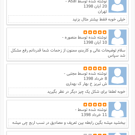
نوشته شده توسط
Asal -
20 آبان 1398
تهران
خیلی خوبه فقط بیشتر مثال بزنید
نوشته شده توسط
منصوره -
10 آبان 1398
سلام توضیحات عالی و کاربدی ممنون از زحمات شما قدردانم رفع مشکل
شد سپاس
نوشته شده توسط
مجتبی -
8 خرداد 1398
ش تبریز خ بهار ک بهداری
خوبه لطفا برای شکل یک چیز دیگر در نظر بگیرید
نوشته شده توسط
-
11 خرداد 1398
ببخشید میشه بگین رابطه بین تعریف و مصادیق در نسب اربع چی میشه