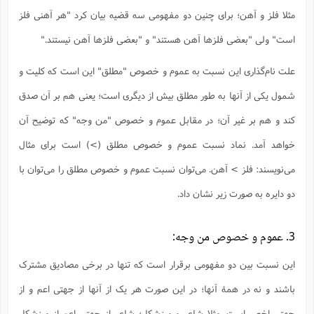
ت
ا
ا
ف
مثلا فلز و آهن؛ برای چنین دو مفهومی سه قضیه بیان کرد "هر آهنی فلز
ح
ت
ت
س
ن
ج
ذ
ق
است" ولی "بعضی فلزها آهن هستند" و "بعضی فلزها آهن نیستند."
ش
م
و
م
م
س
م
ج
(
ا
علت نام‌گذاری این نسبت به عموم و خصوص "مطلق" این است که کلیت و
و
ج
ش
ح
چ
م
شمول یکی از آنها به طور مطلق بیش از دیگری است؛ یعنی هم بر آن صدق
ع
س
ف
خ
(
ا
ف
ن
کند و هم بر غیر آن؛ در مقابل عموم و خصوص "من وجه" که توضیح آن
ن
ت
م
ذ
م
خواهد آمد. نماد نسبت عموم و خصوص مطلق (>) است برای مثال
ت
م
م
ک
ا
می‌نویسند: فلز > آهن. می‌توان نسبت عموم و خصوص مطلق را می‌توان با
ش
(
ه
ش
پ
دو دایره به صورت زیر نشان داد.
ع
ا
چ
و
ا
و
ع
ش
پ
(
ف
3. عموم و خصوص من‌ وجه:
ذ
ف
ن
م
ز
ن
ت
این نسبت بین دو مفهومی برقرار است که تنها در برخی مصادیق مشترک
ا
(
م
ت
ح
م
باشند و نه در همۀ آنها؛ در این صورت هر یک از آنها از جهتی اعم و از
ا
ع
(
ع
ش
جهتی اخص است. مثلا شاعر و ورزشکار؛ شاعر از جهتی اعم از ورزشکار