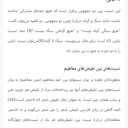
این نسبت بین دو مفهومی برقرار است که هیچ مصداق مشترکی نداشته
باشند؛ مانند سنگ و گیاه؛ دربارۀ چنین دو مفهومی، دو قضیه می‌توان گفت:
"هیچ سنگی گیاه نیست" و "هیچ گیاهی سنگ نیست."
[8]
نماد نسبت
تباین (//) است برای مثال می‌نویسند: سنگ // گیاه.
[9]
می‌توان نسبت تباین
را با دو دایره به صورت زیر نشان داد.
نسبت‌های بین نقیض‌های مفاهیم
منطق‌دانان علاوه بر بیان نسبتهای بین خود مفاهیم (عین مفاهیم) به بیان
نسبت‌های بین نقیض‌های آنها نیز پرداخته‌اند؛ مراد از نقیض هر چیزی نفی
و سلب همان چیز است، به عنوان مثال نقیض شجر که لاشجر است؛
[10]
البته گاهی در زبان فارسی نقیض شجر را غیر شجر می‌گویند و نه لاشجر.
منطقدانان دربارۀ نسبت بین نقیض‌های هر یک از نسبت‌های چهارگانه