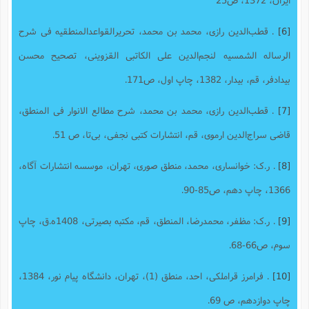
[6]
. ق‍طب‌ال‍دی‍ن‌ رازی‌، م‍ح‍م‍د ب‍ن‌ م‍ح‍م‍د، تحریر‌القواعد‌المنطقیه فی شرح‌
الرساله ‌الشمسیه لنجم‌الدین علی ‌الکاتبی ‌القزوینی، تصحیح محسن‌
بیدادفر، قم، بیدار، 1382، چاپ اول، ص171.
[7]
. ق‍طب‌ال‍دی‍ن‌ رازی‌، م‍ح‍م‍د ب‍ن‌ م‍ح‍م‍د، ش‍رح‌ م‍طال‍ع‌ الان‍وار فی‌ ال‍م‍ن‍طق،
ق‍اضی‌ س‍راج‌ال‍دی‍ن‌ ارم‍وی‌، قم، انتشارات کتبی نجفی، بی‌تا، ص 51.
[8]
. ر.ک: خوانساری، محمد، منطق صوری، تهران، موسسه انتشارات آگاه،
1366، چاپ دهم، ص85-90.
[9]
. ر.ک: مظفر، محمدرضا، المنطق، قم، مکتبه بصیرتی، 1408ه.ق، چاپ
سوم، ص66-68.
[10]
. فرامرز قراملکی، احد، منطق (1)، تهران، دانشگاه پیام نور، 1384،
چاپ دوازدهم، ص 69.