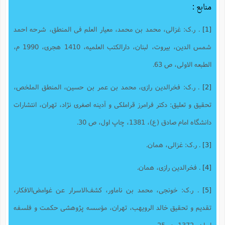
منابع :
[1]
. ر.ک: غزالی، محمد بن محمد، معیار العلم فی المنطق، شرحه احمد
شمس الدین، بیروت، لبنان، دارالکتب العلمیه، 1410 هجری، 1990 م،
الطبعه الاولی، ص 63.
[2]
. ر.ک: فخرالدین رازی، محمد بن عمر بن حسین، المنطق الملخص،
تحقیق و تعلیق: دکتر فرامرز قراملکی و آدینه اصغری نژاد، تهران، انتشارات
دانشگاه امام صادق (ع)، 1381، چاپ اول، ص 30.
[3]
. ر.ک: غزالی، همان.
[4]
. فخرالدین رازی، همان.
[5]
. ر.ک: خونجی، محمد بن ناماور، کشف‌الاسرار عن غوامض‌الافکار‌‫،
تقدیم و تحقیق خالد الرویهب، تهران، مؤسسه پژوهشی حکمت و فلسفه
ایران، 1372، ص25