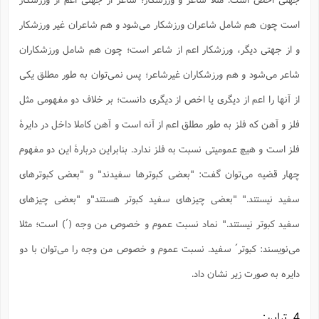
ا
ش
و
است چون هم شامل شاعران ورزشکار می‌شود و هم شاعران غیر ورزشکار
ف
(
ذ
ن
و از جهتی دیگر، ورزشکار اعم از شاعر است؛ چون هم شامل ورزشکاران
م
م
غ
م
م
شاعر می‌شود و هم ورزشکاران غیرشاعر؛ پس نمی‌توان به طور مطلق یکی
(
از آنها را اعم از دیگری یا اخص از دیگری دانست؛ بر خلاف دو مفهومی مثل
ش
ب
ه
(
فلز و آهن که فلز به طور مطلق اعم از آنه است و آهن کاملا داخل در دایرۀ
و
ن
ا
فلز است و هیچ عمومیتی نسبت به فلز ندارد. بنابراین دربارۀ این دو مفهوم
ف
ح
چهار قضیه می‌توان گفت: "بعضی کبوترها سفیدند" و "بعضی کبوترهای
م
(
م
سفید نیستند." "بعضی چیزهای سفید کبوتر هستند"و "بعضی چیزهای
ن
ش
(
سفید کبوتر نیستند." نماد نسبت عموم و خصوص من وجه (´) است؛ مثلا
د
س
ف
می‌نویسند: کبوتر´ سفید. نسبت عموم و خصوص من وجه را می‌توان با دو
ف
م
ش
دایره به صورت زیر نشان داد.
م
4. تباین: