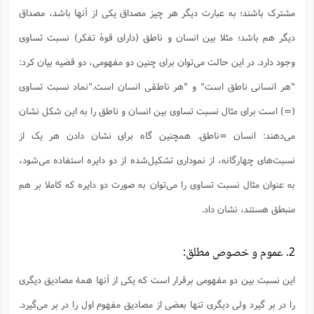
س
م
ع
ف
ق
م
(
مشترک باشند؛ به عبارت دیگر هر چیز مصداق یکی از آنها باشد، مصداق
ه
ع
ع
ش
ز
م
ر
ش
پ
ا
ا
ا
ق
ح
ف
ت
دیگر هم باشد؛ مثلا بین انسان و ناطق (دارای قوۀ تفکر) نسبت تساوی
گ
ع
ق
د
پ
ف
خ
(
ذ
ب
ت
ا
ش
م
ح
ع
وجود دارد. در این حالت می‌توان برای چنین دو مفهومی، دو قضیه بیان کرد:
ش
م
ع
س
2
م
ا
ا
خ
ت
خ
"هر انسانی ناطق است" و "هر ناطقی انسان است."نماد نسبت تساوی
آ
م
ف
ق
ح
پ
ص
پ
د
ن
و
(
آ
(=) است برای مثال نسبت تساوی بین انسان و ناطق را به این شکل نشان
ه
ع
م
ش
ت
ت
د
پ
ج
ا
2
ا
ت
می‌دهند: انسان =ناطق. همچنین گاه برای نشان دادن هر یک از
ی
گ
ش
ف
ا
(
ذ
ب
ش
م
نسبت‌های چهارگانه، از نموداری تشکیل‌شده از دو دایره استفاده می‌شود،
ح
م
ا
ا
م
ا
م
ب
ا
به عنوان مثال نسبت تساوی را می‌توان به صورت دو دایره که کاملا بر هم
ش
و
(
ف
م
ش
ف
ن
منبطق هستند، نشان داد.
م
پ
ع
و
ا
ت
ف
ه
ع
ا
(
ف
ت
ت
ق
ن
2. عموم و خصوص مطلق:
ح
ذ
غ
ش
م
ب
پ
ت
م
(
د
م
این نسبت بین دو مفهومی برقرار است که یکی از آنها همۀ مصادیق دیگری
ه
ا
ت
ف
ح
س
آ
و
ر
ش
ن
را در بر گیرد ولی دیگری تنها بعضی از مصادیق مفهوم اول را در بر می‌گیرد.
ع
ف
ع
م
د