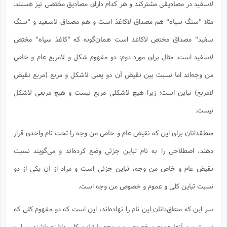
لاسفید در مصادیقی مشترکند و هر کدام دارای مصادیق مختصی نیز هستند.
مثلا "سنگ سیاه" هم مصداق لاکاغذ است و هم مصداق لاسفید و "سنگ
سفید" مصداق مختص لاکاغذ است همان‌گونه که "کاغذ سیاه" مختص
لاسفید است. مثال برای مورد دوم: دو مفهوم شکل و لامربع عام و خاص
من وجه‌اند اما نسبت بین نقیض آن دو یعنی لاشکل و مربع (مربع نقیض
لامربع) تباین است؛ زیرا هیچ لاشکلی مربع نیست و هیچ مربعی لاشکل
نیست.
منطقدانان برای این که نقیض عام و خاص من وجه را تحت نام واحدی قرار
دهند، اصطلاحی را به نام تباین جزئی وضع کرده‌اند و می‌گویند نسبت
نقیض عام و خاص من وجه، تباین جزئی است و مراد از آن یکی از دو
نسبت تباین کلی و عموم و خصوص من وجه است.
سر این که منطق‌دانان این نام را نهاده‌اند، این است که دو مفهوم کلی که
نسبت بین آنها عموم و خصوص من وجه یا تباین کلی داشته باشند، سلب