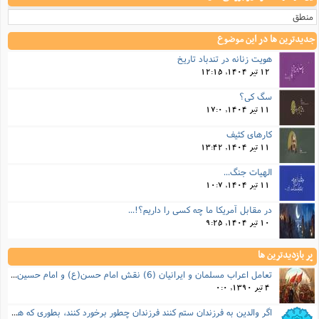
منطق
جدیدترین ها در این موضوع
هویت زنانه در تندباد تاریخ
12 تیر 1404, 12:15
سگ کی؟
11 تیر 1404, 17:0
کارهای کثیف
11 تیر 1404, 13:42
الهیات جنگ...
11 تیر 1404, 10:7
در مقابل آمریکا ما چه کسی را داریم؟!...
10 تیر 1404, 9:25
پر بازدیدترین ها
تعامل اعراب مسلمان و ایرانیان (6) نقش امام حسن(ع) و امام حسین(ع) در فتح ایران
4 تیر 1390, 0:0
اگر والدین به فرزندان ستم کنند فرزندان چطور برخورد کنند، بطوری که هم موجب ناراحتی آنها نشود و هم بتوانند آنها را امر به معروف و نهی از منکر کنند، و اگر نصیحت تأثیر نداشت چطور باید با آنها برخورد کرد؟